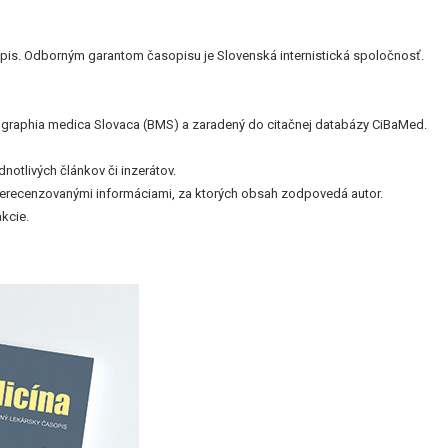
is. Odborným garantom časopisu je Slovenská internistická spoločnosť.
bliographia medica Slovaca (BMS) a zaradený do citačnej databázy CiBaMed.
otlivých článkov či inzerátov.
nerecenzovanými informáciami, za ktorých obsah zodpovedá autor.
kcie.