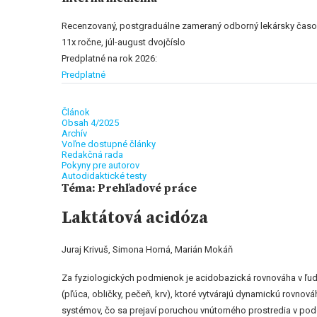
Recenzovaný, postgraduálne zameraný odborný lekársky časop
11x ročne, júl-august dvojčíslo
Predplatné na rok 2026:
Predplatné
Článok
Obsah 4/2025
Archív
Voľne dostupné články
Redakčná rada
Pokyny pre autorov
Autodidaktické testy
Téma: Prehľadové práce
Laktátová acidóza
Juraj Krivuš, Simona Horná, Marián Mokáň
Za fyziologických podmienok je acidobazická rovnováha v ľu
(pľúca, obličky, pečeň, krv), ktoré vytvárajú dynamickú rovno
systémov, čo sa prejaví poruchou vnútorného prostredia v pod