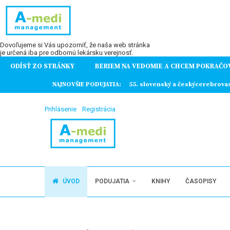
Dovoľujeme si Vás upozorniť, že naša web stránka
je určená iba pre odbornú lekársku verejnosť.
ODÍSŤ ZO STRÁNKY
BERIEM NA VEDOMIE A CHCEM POKRAČO
ochorení
NAJNOVŠIE PODUJATIA:
55. slovenský a českýcerebrova
Prihlásenie
Registrácia
ÚVOD
PODUJATIA
KNIHY
ČASOPISY