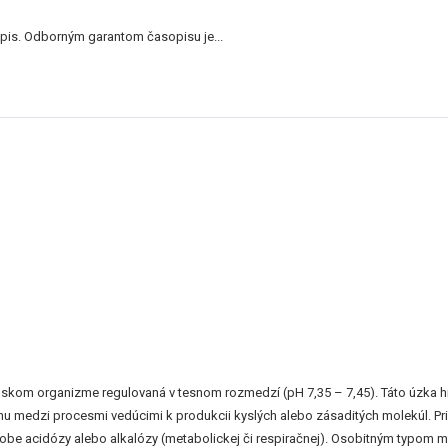
is. Odborným garantom časopisu je...
dskom organizme regulovaná v tesnom rozmedzí (pH 7,35 – 7,45). Táto úzka h
váhu medzi procesmi vedúcimi k produkcii kyslých alebo zásaditých molekúl. P
obe acidózy alebo alkalózy (metabolickej či respiračnej). Osobitným typom m