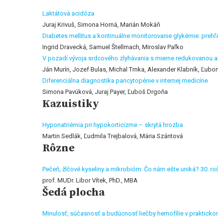
Laktátová acidóza
Juraj Krivuš, Simona Horná, Marián Mokáň
Diabetes mellitus a kontinuálne monitorovanie glykémie: prehľ
Ingrid Dravecká, Samuel Štellmach, Miroslav Paľko
V pozadí vývoja srdcového zlyhávania s mierne redukovanou a
Ján Murín, Jozef Bulas, Michal Trnka, Alexander Klabník, Ľub
Diferenciálna diagnostika pancytopénie v internej medicíne
Simona Pavúková, Juraj Payer, Ľuboš Drgoňa
Kazuistiky
Hyponatriémia pri hypokorticizme – skrytá hrozba
Martin Sedlák, Ľudmila Trejbalová, Mária Szántová
Rôzne
Pečeň, žlčové kyseliny a mikrobióm: Čo nám ešte uniká? 30. ročn
prof. MUDr. Libor Vítek, PhD., MBA
Šedá plocha
Minulosť, súčasnosť a budúcnosť liečby hemofílie v praktic