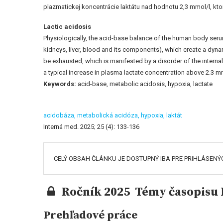
plazmatickej koncentrácie laktátu nad hodnotu 2,3 mmol/l, kto
Lactic acidosis
Physiologically, the acid-base balance of the human body serum
kidneys, liver, blood and its components), which create a dyn
be exhausted, which is manifested by a disorder of the internal
a typical increase in plasma lactate concentration above 2.3 m
Keywords:
acid-base, metabolic acidosis, hypoxia, lactate
acidobáza,
metabolická acidóza,
hypoxia,
laktát
Interná med. 2025; 25 (4): 133-136
CELÝ OBSAH ČLÁNKU JE DOSTUPNÝ IBA PRE PRIHLÁSENÝ
Ročník 2025 Témy časopisu I
Prehľadové práce