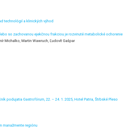
ad technológií a klinických výhod
lebo so zachovanou ejekčnou frakciou je rozvinuté metabolické ochorenie
omír Michalko, Martin Wawruch, Ľudovít Gašpar
ík podujatia Gastrofórum, 22. – 24. 1. 2025, Hotel Patria, Štrbské Pleso
kom manažmente regiónu