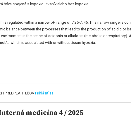
rá býva spojená s hypoxiou tkanív alebo bez hypoxie.
 is regulated within a narrow pH range of 7.35-7. 45. This narrow range is co
amic balance between the processes that lead to the production of acidic or b
 environment in the sense of acidosis or alkalosis (metabolic or respiratory). A
mol/L, which is associated with or without tissue hypoxia.
CH PREDPLATITEĽOV
Prihlásiť sa
nterná medicína 4 / 2025