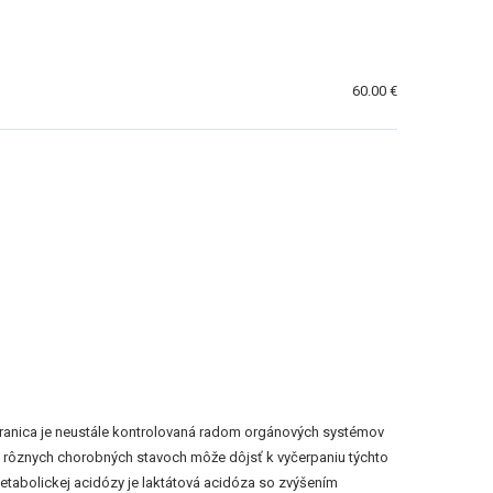
60.00 €
ranica je neustále kontrolovaná radom orgánových systémov
ri rôznych chorobných stavoch môže dôjsť k vyčerpaniu týchto
etabolickej acidózy je laktátová acidóza so zvýšením