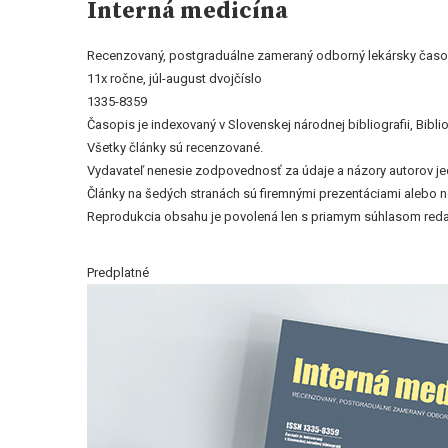
Interná medicína
Recenzovaný, postgraduálne zameraný odborný lekársky časop
11x ročne, júl-august dvojčíslo
1335-8359
Časopis je indexovaný v Slovenskej národnej bibliografii, Bi
Všetky články sú recenzované.
Vydavateľ nenesie zodpovednosť za údaje a názory autorov jedn
Články na šedých stranách sú firemnými prezentáciami alebo 
Reprodukcia obsahu je povolená len s priamym súhlasom reda
Predplatné