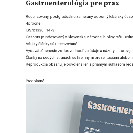
Gastroenterológia pre prax
Recenzovaný, postgraduálne zameraný odborný lekársky časo
4x ročne
ISSN:1336–1473
Časopis je indexovaný v Slovenskej národnej bibliografii, Bi
Všetky články sú recenzované.
Vydavateľ nenesie zodpovednosť za údaje a názory autorov jedn
Články na šedých stranách sú firemnými prezentáciami alebo 
Reprodukcia obsahu je povolená len s priamym súhlasom reda
Predplatné