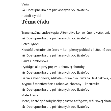
Varia
Dostupné iba pre prihlásených používateľov
Rudolf Hyrdel
Téma čísla
Transnazálna endoskopia: Alternatíva konvenčného vyšetrenia
Dostupné iba pre prihlásených používateľov
Peter Hyrdel
Klostrídiové infekcie čreva – komplexný pohľad a liečebné p
Dostupné iba pre prihlásených používateľov
Laura Gombošová
Dysfágia ako prvý prejav Crohnovej choroby
Dostupné iba pre prihlásených používateľov
Daniela Kosorínová, Alžbeta Soršáková, Zuzana Havlíčeková, Z
Atypická manifestácia Crohnovej choroby – kazuistika
Dostupné iba pre prihlásených používateľov
Matej Hlista
Menej časté spôsoby liečby gastroezofágovej refluxovej chor
Dostupné iba pre prihlásených používateľov