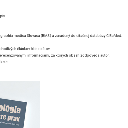
pis
bliographia medica Slovaca (BMS) a zaradený do citačnej databázy CiBaMed.
otlivých článkov či inzerátov.
nerecenzovanými informáciami, za ktorých obsah zodpovedá autor.
kcie.