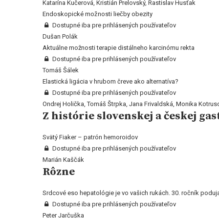
Katarína Kučerová, Kristián Prelovský, Rastislav Husťak
Endoskopické možnosti liečby obezity
Dostupné iba pre prihlásených používateľov
Dušan Polák
Aktuálne možnosti terapie distálneho karcinómu rekta
Dostupné iba pre prihlásených používateľov
Tomáš Šálek
Elastická ligácia v hrubom čreve ako alternatíva?
Dostupné iba pre prihlásených používateľov
Ondrej Holička, Tomáš Štrpka, Jana Frivaldská, Monika Kotrus
Z histórie slovenskej a českej ga
Svätý Fiaker – patrón hemoroidov
Dostupné iba pre prihlásených používateľov
Marián Kaščák
Rôzne
Srdcové eso hepatológie je vo vašich rukách. 30. ročník podujat
Dostupné iba pre prihlásených používateľov
Peter Jarčuška