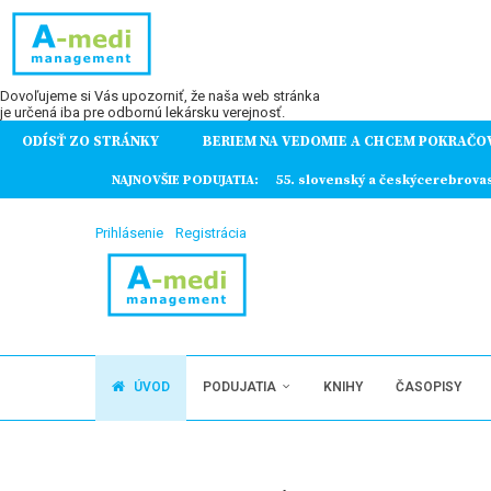
Dovoľujeme si Vás upozorniť, že naša web stránka
je určená iba pre odbornú lekársku verejnosť.
ODÍSŤ ZO STRÁNKY
BERIEM NA VEDOMIE A CHCEM POKRAČO
ochorení
NAJNOVŠIE PODUJATIA:
55. slovenský a českýcerebrova
Prihlásenie
Registrácia
ÚVOD
PODUJATIA
KNIHY
ČASOPISY