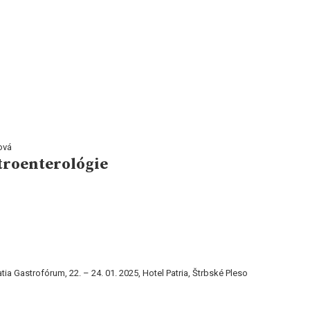
ová
stroenterológie
ia Gastrofórum, 22. – 24. 01. 2025, Hotel Patria, Štrbské Pleso