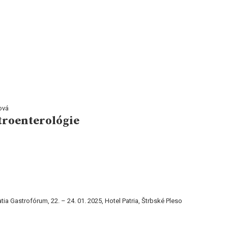
ová
stroenterológie
ia Gastrofórum, 22. – 24. 01. 2025, Hotel Patria, Štrbské Pleso