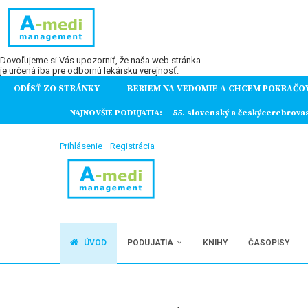
Dovoľujeme si Vás upozorniť, že naša web stránka
je určená iba pre odbornú lekársku verejnosť.
ODÍSŤ ZO STRÁNKY
BERIEM NA VEDOMIE A CHCEM POKRAČO
ochorení
NAJNOVŠIE PODUJATIA:
55. slovenský a českýcerebrova
Prihlásenie
Registrácia
ÚVOD
PODUJATIA
KNIHY
ČASOPISY