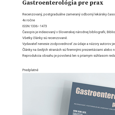
Gastroenterológia pre prax
Recenzovaný, postgraduálne zameraný odborný lekársky časo
4x ročne
ISSN:1336–1473
Časopis je indexovaný v Slovenskej národnej bibliografii, Bi
Všetky články sú recenzované.
Vydavateľ nenesie zodpovednosť za údaje a názory autorov jedn
Články na šedých stranách sú firemnými prezentáciami alebo 
Reprodukcia obsahu je povolená len s priamym súhlasom reda
Predplatné