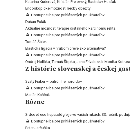
Katarína Kučerová, Kristián Prelovský, Rastislav Husťak
Endoskopické možnosti liečby obezity
Dostupné iba pre prihlásených používateľov
Dušan Polák
Aktuálne možnosti terapie distálneho karcinómu rekta
Dostupné iba pre prihlásených používateľov
Tomáš Šálek
Elastická ligácia v hrubom čreve ako alternatíva?
Dostupné iba pre prihlásených používateľov
Ondrej Holička, Tomáš Štrpka, Jana Frivaldská, Monika Kotrus
Z histórie slovenskej a českej ga
Svätý Fiaker – patrón hemoroidov
Dostupné iba pre prihlásených používateľov
Marián Kaščák
Rôzne
Srdcové eso hepatológie je vo vašich rukách. 30. ročník podujat
Dostupné iba pre prihlásených používateľov
Peter Jarčuška