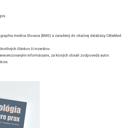
pis
bliographia medica Slovaca (BMS) a zaradený do citačnej databázy CiBaMed.
otlivých článkov či inzerátov.
nerecenzovanými informáciami, za ktorých obsah zodpovedá autor.
kcie.