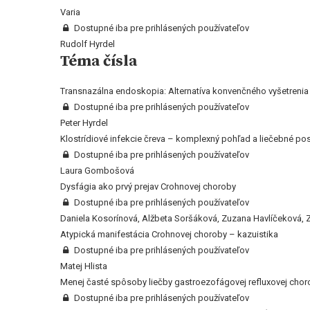
Varia
Dostupné iba pre prihlásených používateľov
Rudolf Hyrdel
Téma čísla
Transnazálna endoskopia: Alternatíva konvenčného vyšetrenia
Dostupné iba pre prihlásených používateľov
Peter Hyrdel
Klostrídiové infekcie čreva – komplexný pohľad a liečebné p
Dostupné iba pre prihlásených používateľov
Laura Gombošová
Dysfágia ako prvý prejav Crohnovej choroby
Dostupné iba pre prihlásených používateľov
Daniela Kosorínová, Alžbeta Soršáková, Zuzana Havlíčeková, Z
Atypická manifestácia Crohnovej choroby – kazuistika
Dostupné iba pre prihlásených používateľov
Matej Hlista
Menej časté spôsoby liečby gastroezofágovej refluxovej chor
Dostupné iba pre prihlásených používateľov