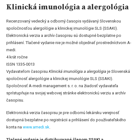
Klinická imunológia a alergológia
Recenzovaný vedecký a odborný časopis vydávaný Slovenskou
spoločnosťou alergológie a klinickej imunológie SLS (SSAKI).
Elektronická verzia a archív časopisu sú dostupné bezplatne po
prihlásení. Tlačené vydanie nie je možné objednať prostredníctvom A-
medi.
4 krát ročne
ISSN 1335-0013
Vydavateľom časopisu
Klinická imunológia a alergológia
je Slovenská
spoločnosť alergológie a klinickej imunológie SLS (SSAKI).
Spoločnosť A-medi management s. r. o. na žiadosť vydavateľa
sprístupňuje na svojej webovej stránke elektronickú verziu a archív
časopisu.
Elektronická verzia časopisu je pre odbornú lekársku verejnosť
dostupná bezplatne po registrácii a prihlásení do používateľského
konta na
www.amedi.sk
.
Tlačené vydanie je distribuované členom SSAKI a