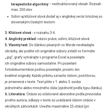
– neštruktúrovaný obsah. Rozsah
terapeutické algoritmy
max. 250 slov.
Súhrn aj kľúčové slová dodať aj v anglickej verzii totožnej so
slovenským/českým textom.
3. Kľúčové slová
- v rozsahu 3-6.
4. Anglický preklad:
názov práce, súhrn, kľúčové slová
5. Vlastný text:
Do článkov písaných vo Worde nevkladajte
obrázky, ale pošlite ich originálne súbory zvlášť vo formáte
„.jpg“, grafy vytvárajte v programe Excel a posielajte
ich originálne súbory samostatne. Pri posielaní
fotodokumentácie poštou posielajte, prosím, len
kvalitné originály. Každú prílohu označte číslom, pod ktorou
je zmienená v texte. Text píšte v 1. alebo 3. osobe
jednotného alebo množného čísla (zjednotiť podľa typu článku).
6. Literatúra:
Citácie sú očíslované abecedne podľa priezviska
prvého autora, odkazy v texte sú uvádzané číslom citácie v
okrúhlych zátvorkách. Uveďte maximálne 25 citácií (pri