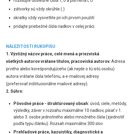
rozlišujte dôsledne čísla 1, 0 a písmená l, O
zátvorky sú vždy okrúhle ( )
skratky vždy vysvetlite pri ich prvom použití
pridajte priebežné čísla riadkov v celej práci.
NÁLEŽITOSTI RUKOPISU
1. Výstižný názov práce, celé mená a priezviská
všetkých autorov vrátane titulov, pracoviská autorov.
Adresa
prvého alebo korešpondujúceho (ak nejde o tú istú osobu)
autora vrátane čísla telefónu, a e-mailovej adresy
(preferovať inštitucionálne mailové adresy).
2. Súhrn:
Pôvodné práce - štruktúrovaný obsah:
úvod, ciele, metódy,
výsledky, záver v rozsahu maximálne 10 riadkov, písať v 1.
alebo 3. osobe jednotného alebo množného čísla (zjednotiť
podľa typu článku). Rozsah maximálne 300 slov.
Prehľadové práce, kazuistiky, diagnostické a