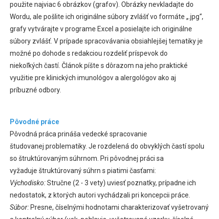
použite najviac 6 obrázkov (grafov). Obrázky nevkladajte do
Wordu, ale pošlite ich originálne súbory zvlášť vo formáte „.jpg“,
grafy vytvárajte v programe Excel a posielajte ich originálne
súbory zvlášť. V prípade spracovávania obsiahlejšej tematiky je
možné po dohode s redakciou rozdeliť príspevok do
niekoľkých častí. Článok píšte s dôrazom na jeho praktické
využitie pre klinických imunológov a alergológov ako aj
príbuzné odbory.
Pôvodné práce
Pôvodná práca prináša vedecké spracovanie
študovanej problematiky. Je rozdelená do obvyklých častí spolu
so štruktúrovaným súhrnom. Pri pôvodnej práci sa
vyžaduje štruktúrovaný súhrn s piatimi časťami:
Východisko:
Stručne (2 - 3 vety) uviesť poznatky, prípadne ich
nedostatok, z ktorých autori vychádzali pri koncepcii práce.
Súbor:
Presne, číselnými hodnotami charakterizovať vyšetrovaný