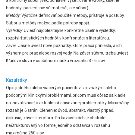
a kontrolný súbor (vek, pohlavie, vyšetrované vzorky, číselné
hodnoty; pacienti nie sú materiál, ale súbor).
Metódy:
Výstižne definovať použité metódy, prístroje a postupy.
Súbor a metódy možno podľa potreby spojiť.
Výsledky:
Uviesť najdôležitejšie konkrétne číselné výsledky,
rozptyl štatistických hodnôt v konfrontácii s literatúrou.
Záver:
Jasne uviesť nové poznatky, ktoré práca priniesla, a ich
význam pre prax alebo rozvoj vedy. Na záver súhrnu treba uviesť
Kľúčové slová v osobitnom riadku vrozsahu 3 - 6 slov.
Kazuistiky
Opis jedného alebo viacerých pacientov s rovnakými alebo
podobnými klinickými problémami, pričom musí dôraz sa kladie
na inovatívnosť a aktuálnosť opisovanej problematiky. Maximálny
rozsah je 6 strán. Členenie: úvod, abstrakt, vlastný prípad,
diskusia, záver, literatúra. Pri kazuistikách je abstrakt
neštrukturovaný vo forme jedného odstavca v rozsahu
maximálne 250 slov.