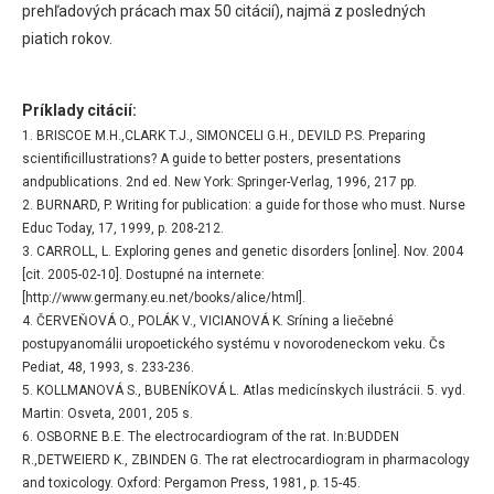
prehľadových prácach max 50 citácií), najmä z posledných
piatich rokov.
Príklady citácií:
1. BRISCOE M.H.,CLARK T.J., SIMONCELI G.H., DEVILD P.S. Preparing
scientificillustrations? A guide to better posters, presentations
andpublications. 2nd ed. New York: Springer-Verlag, 1996, 217 pp.
2. BURNARD, P. Writing for publication: a guide for those who must. Nurse
Educ Today, 17, 1999, p. 208-212.
3. CARROLL, L. Exploring genes and genetic disorders [online]. Nov. 2004
[cit. 2005-02-10]. Dostupné na internete:
[http://www.germany.eu.net/books/alice/html].
4. ČERVEŇOVÁ O., POLÁK V., VICIANOVÁ K. Sríning a liečebné
postupyanomálii uropoetického systému v novorodeneckom veku. Čs
Pediat, 48, 1993, s. 233-236.
5. KOLLMANOVÁ S., BUBENÍKOVÁ L. Atlas medicínskych ilustrácii. 5. vyd.
Martin: Osveta, 2001, 205 s.
6. OSBORNE B.E. The electrocardiogram of the rat. In:BUDDEN
R.,DETWEIERD K., ZBINDEN G. The rat electrocardiogram in pharmacology
and toxicology. Oxford: Pergamon Press, 1981, p. 15-45.