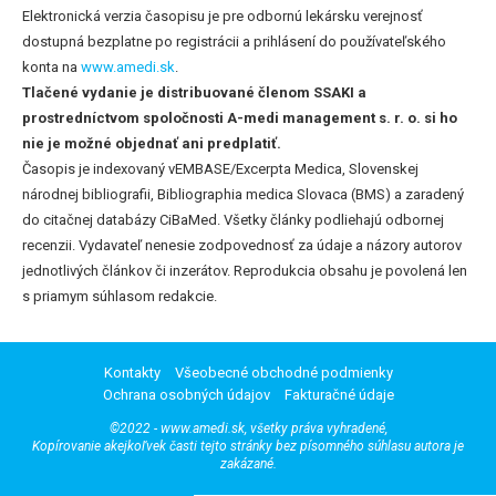
Elektronická verzia časopisu je pre odbornú lekársku verejnosť
dostupná bezplatne po registrácii a prihlásení do používateľského
konta na
www.amedi.sk
.
Tlačené vydanie je distribuované členom SSAKI a
prostredníctvom spoločnosti A-medi management s. r. o. si ho
nie je možné objednať ani predplatiť.
Časopis je indexovaný vEMBASE/Excerpta Medica, Slovenskej
národnej bibliografii, Bibliographia medica Slovaca (BMS) a zaradený
do citačnej databázy CiBaMed. Všetky články podliehajú odbornej
recenzii. Vydavateľ nenesie zodpovednosť za údaje a názory autorov
jednotlivých článkov či inzerátov. Reprodukcia obsahu je povolená len
s priamym súhlasom redakcie.
Kontakty
Všeobecné obchodné podmienky
Ochrana osobných údajov
Fakturačné údaje
©2022 - www.amedi.sk, všetky práva vyhradené,
Kopírovanie akejkoľvek časti tejto stránky bez písomného súhlasu autora je
zakázané.