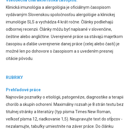
Všeobecná charakteristika časopisu:
Klinická imunológia a alergológia je oficiálnym časopisom
vydávaným Slovenskou spoločnosťou alergológie a klinickej
imunológie SLS a vychádza 4 krát ročne. Články podliehajú
odbornej recenzii. Články môžu byť napísané v slovenčine,
češtine alebo angličtine. Uverejnené práce sa stávajú majetkom
časopisu a ďalšie uverejnenie danej práce (celej alebo časti) je
možné len po dohovore s časopisom a s uvedením presnej
citácie pôvodu.
RUBRIKY
Prehľadové práce
Najnovšie poznatky o etiológii, patogenéze, diagnostike a terapii
chorôb a skupín ochorení. Maximálny rozsah je 8 strán textu bez
titulnej stránky a literatúry (typ písma Times New Roman,
veľkosť písma 12, riadkovanie 1,5). Neupravujte text do stĺpcov -
nezalamujte, tabuľky umiestnite na záver práce. Do článku