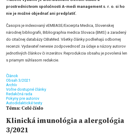
prostredníctvom spoločnosti A-medi management s. r. o. si ho
nie je možné objednať ani predplatiť.
Časopis je indexovaný vEMBASE/Excerpta Medica, Slovenskej
národnej bibliografii, Bibliographia medica Slovaca (BMS) a zaradený
do citačnej databázy CiBaMed. Všetky články podliehajú odbornej
recenzii. Vydavateľ nenesie zodpovednosť za údaje a názory autorov
jednotlivých článkov či inzerátov. Reprodukcia obsahu je povolená len
s priamym súhlasom redakcie.
Článok
Obsah 3/2021
Archív
Voľne dostupné články
Redakčná rada
Pokyny pre autorov
Autodidaktické testy
Téma: Celé číslo
Klinická imunológia a alergológia
3/2021