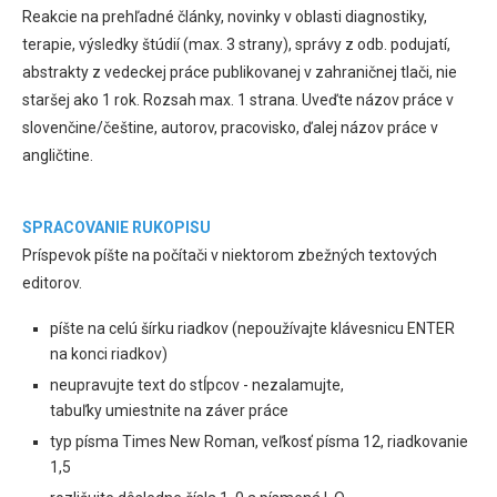
Reakcie na prehľadné články, novinky v oblasti diagnostiky,
terapie, výsledky štúdií (max. 3 strany), správy z odb. podujatí,
abstrakty z vedeckej práce publikovanej v zahraničnej tlači, nie
staršej ako 1 rok. Rozsah max. 1 strana. Uveďte názov práce v
slovenčine/češtine, autorov, pracovisko, ďalej názov práce v
angličtine.
SPRACOVANIE RUKOPISU
Príspevok píšte na počítači v niektorom zbežných textových
editorov.
píšte na celú šírku riadkov (nepoužívajte klávesnicu ENTER
na konci riadkov)
neupravujte text do stĺpcov - nezalamujte,
tabuľky umiestnite na záver práce
typ písma Times New Roman, veľkosť písma 12, riadkovanie
1,5