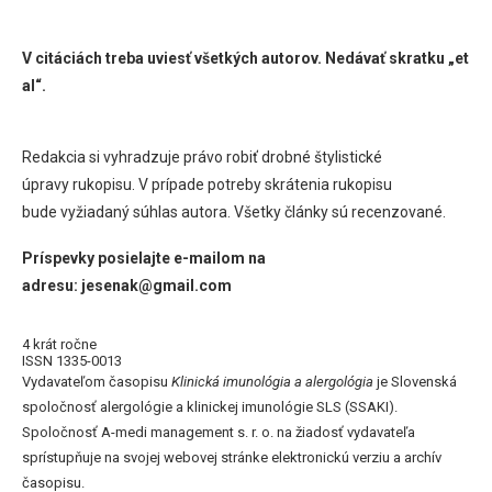
V citáciách treba uviesť všetkých autorov. Nedávať skratku „et
al“.
Redakcia si vyhradzuje právo robiť drobné štylistické
úpravy rukopisu. V prípade potreby skrátenia rukopisu
bude vyžiadaný súhlas autora. Všetky články sú recenzované.
Príspevky posielajte e-mailom na
adresu: jesenak@gmail.com
4 krát ročne
ISSN 1335-0013
Vydavateľom časopisu
Klinická imunológia a alergológia
je Slovenská
spoločnosť alergológie a klinickej imunológie SLS (SSAKI).
Spoločnosť A-medi management s. r. o. na žiadosť vydavateľa
sprístupňuje na svojej webovej stránke elektronickú verziu a archív
časopisu.