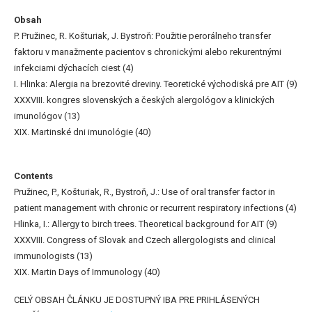
Obsah
P. Pružinec, R. Košturiak, J. Bystroň: Použitie perorálneho transfer
faktoru v manažmente pacientov s chronickými alebo rekurentnými
infekciami dýchacích ciest (4)
I. Hlinka: Alergia na brezovité dreviny. Teoretické východiská pre AIT (9)
XXXVIII. kongres slovenských a českých alergológov a klinických
imunológov (13)
XIX. Martinské dni imunológie (40)
Contents
Pružinec, P., Košturiak, R., Bystroň, J.: Use of oral transfer factor in
patient management with chronic or recurrent respiratory infections (4)
Hlinka, I.: Allergy to birch trees. Theoretical background for AIT (9)
XXXVIII. Congress of Slovak and Czech allergologists and clinical
immunologists (13)
XIX. Martin Days of Immunology (40)
CELÝ OBSAH ČLÁNKU JE DOSTUPNÝ IBA PRE PRIHLÁSENÝCH