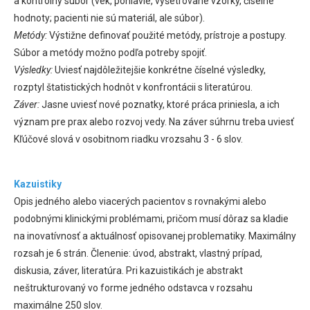
a kontrolný súbor (vek, pohlavie, vyšetrované vzorky, číselné
hodnoty; pacienti nie sú materiál, ale súbor).
Metódy:
Výstižne definovať použité metódy, prístroje a postupy.
Súbor a metódy možno podľa potreby spojiť.
Výsledky:
Uviesť najdôležitejšie konkrétne číselné výsledky,
rozptyl štatistických hodnôt v konfrontácii s literatúrou.
Záver:
Jasne uviesť nové poznatky, ktoré práca priniesla, a ich
význam pre prax alebo rozvoj vedy. Na záver súhrnu treba uviesť
Kľúčové slová v osobitnom riadku vrozsahu 3 - 6 slov.
Kazuistiky
Opis jedného alebo viacerých pacientov s rovnakými alebo
podobnými klinickými problémami, pričom musí dôraz sa kladie
na inovatívnosť a aktuálnosť opisovanej problematiky. Maximálny
rozsah je 6 strán. Členenie: úvod, abstrakt, vlastný prípad,
diskusia, záver, literatúra. Pri kazuistikách je abstrakt
neštrukturovaný vo forme jedného odstavca v rozsahu
maximálne 250 slov.