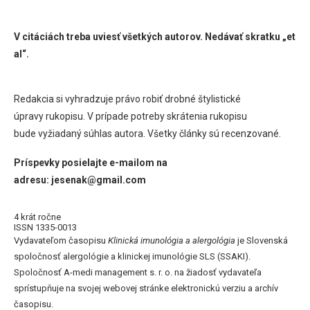
V citáciách treba uviesť všetkých autorov. Nedávať skratku „et
al“.
Redakcia si vyhradzuje právo robiť drobné štylistické
úpravy rukopisu. V prípade potreby skrátenia rukopisu
bude vyžiadaný súhlas autora. Všetky články sú recenzované.
Príspevky posielajte e-mailom na
adresu: jesenak@gmail.com
4 krát ročne
ISSN 1335-0013
Vydavateľom časopisu
Klinická imunológia a alergológia
je Slovenská
spoločnosť alergológie a klinickej imunológie SLS (SSAKI).
Spoločnosť A-medi management s. r. o. na žiadosť vydavateľa
sprístupňuje na svojej webovej stránke elektronickú verziu a archív
časopisu.