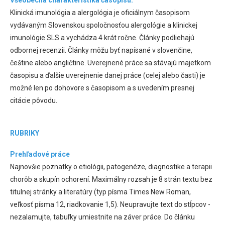
Všeobecná charakteristika časopisu:
Klinická imunológia a alergológia je oficiálnym časopisom
vydávaným Slovenskou spoločnosťou alergológie a klinickej
imunológie SLS a vychádza 4 krát ročne. Články podliehajú
odbornej recenzii. Články môžu byť napísané v slovenčine,
češtine alebo angličtine. Uverejnené práce sa stávajú majetkom
časopisu a ďalšie uverejnenie danej práce (celej alebo časti) je
možné len po dohovore s časopisom a s uvedením presnej
citácie pôvodu.
RUBRIKY
Prehľadové práce
Najnovšie poznatky o etiológii, patogenéze, diagnostike a terapii
chorôb a skupín ochorení. Maximálny rozsah je 8 strán textu bez
titulnej stránky a literatúry (typ písma Times New Roman,
veľkosť písma 12, riadkovanie 1,5). Neupravujte text do stĺpcov -
nezalamujte, tabuľky umiestnite na záver práce. Do článku