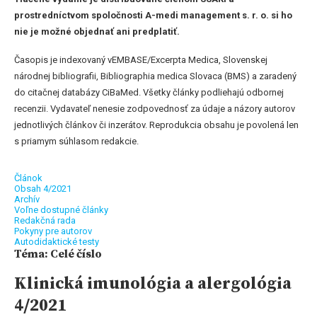
prostredníctvom spoločnosti A-medi management s. r. o. si ho
nie je možné objednať ani predplatiť.
Časopis je indexovaný vEMBASE/Excerpta Medica, Slovenskej
národnej bibliografii, Bibliographia medica Slovaca (BMS) a zaradený
do citačnej databázy CiBaMed. Všetky články podliehajú odbornej
recenzii. Vydavateľ nenesie zodpovednosť za údaje a názory autorov
jednotlivých článkov či inzerátov. Reprodukcia obsahu je povolená len
s priamym súhlasom redakcie.
Článok
Obsah 4/2021
Archív
Voľne dostupné články
Redakčná rada
Pokyny pre autorov
Autodidaktické testy
Téma: Celé číslo
Klinická imunológia a alergológia
4/2021