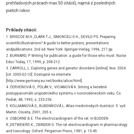
prehľadových prácach max 50 citácií), najmä z posledných
piatich rokov.
Príklady citácií:
1. BRISCOE M.H.,CLARK T.J., SIMONCELI G.H., DEVILD P.S. Preparing
scientificillustrations? A guide to better posters, presentations
andpublications. 2nd ed. New York: Springer-Verlag, 1996, 217 pp.
2. BURNARD, P. Writing for publication: a guide for those who must. Nurse
Educ Today, 17, 1999, p. 208-212.
3. CARROLL, L. Exploring genes and genetic disorders [online]. Nov. 2004
[cit. 2005-02-10]. Dostupné na internete:
[http://www.germany.eu.net/books/alice/html].
4. ČERVEŇOVÁ O., POLÁK V., VICIANOVÁ K. Sríning a liečebné
postupyanomálii uropoetického systému v novorodeneckom veku. Čs
Pediat, 48, 1993, s. 233-236.
5. KOLLMANOVÁ S., BUBENÍKOVÁ L. Atlas medicínskych ilustrácii. 5. vyd.
Martin: Osveta, 2001, 205 s.
6. OSBORNE B.E. The electrocardiogram of the rat. In:BUDDEN
R.,DETWEIERD K., ZBINDEN G. The rat electrocardiogram in pharmacology
and toxicology. Oxford: Pergamon Press, 1981, p. 15-45.