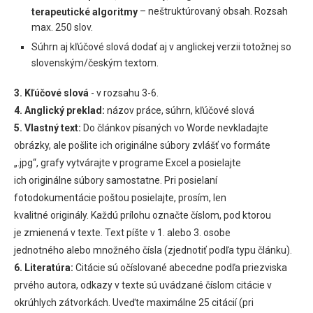
– neštruktúrovaný obsah. Rozsah
terapeutické algoritmy
max. 250 slov.
Súhrn aj kľúčové slová dodať aj v anglickej verzii totožnej so
slovenským/českým textom.
3. Kľúčové slová
- v rozsahu 3-6.
4. Anglický preklad:
názov práce, súhrn, kľúčové slová
5. Vlastný text:
Do článkov písaných vo Worde nevkladajte
obrázky, ale pošlite ich originálne súbory zvlášť vo formáte
„.jpg“, grafy vytvárajte v programe Excel a posielajte
ich originálne súbory samostatne. Pri posielaní
fotodokumentácie poštou posielajte, prosím, len
kvalitné originály. Každú prílohu označte číslom, pod ktorou
je zmienená v texte. Text píšte v 1. alebo 3. osobe
jednotného alebo množného čísla (zjednotiť podľa typu článku).
6. Literatúra:
Citácie sú očíslované abecedne podľa priezviska
prvého autora, odkazy v texte sú uvádzané číslom citácie v
okrúhlych zátvorkách. Uveďte maximálne 25 citácií (pri