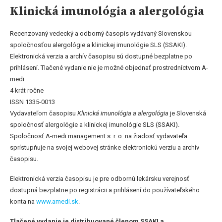
Klinická imunológia a alergológia
Recenzovaný vedecký a odborný časopis vydávaný Slovenskou
spoločnosťou alergológie a klinickej imunológie SLS (SSAKI).
Elektronická verzia a archív časopisu sú dostupné bezplatne po
prihlásení. Tlačené vydanie nie je možné objednať prostredníctvom A-
medi.
4 krát ročne
ISSN 1335-0013
Vydavateľom časopisu
Klinická imunológia a alergológia
je Slovenská
spoločnosť alergológie a klinickej imunológie SLS (SSAKI).
Spoločnosť A-medi management s. r. o. na žiadosť vydavateľa
sprístupňuje na svojej webovej stránke elektronickú verziu a archív
časopisu.
Elektronická verzia časopisu je pre odbornú lekársku verejnosť
dostupná bezplatne po registrácii a prihlásení do používateľského
konta na
www.amedi.sk
.
Tlačené vydanie je distribuované členom SSAKI a