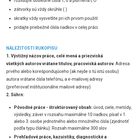
rozlišujte dôsledne čísla 1, 0 a písmená l, O
zátvorky sú vždy okrúhle ( )
skratky vždy vysvetlite pri ich prvom použití
pridajte priebežné čísla riadkov v celej práci.
NÁLEŽITOSTI RUKOPISU
1. Výstižný názov práce, celé mená a priezviská
všetkých autorov vrátane titulov, pracoviská autorov.
Adresa
prvého alebo korešpondujúceho (ak nejde o tú istú osobu)
autora vrátane čísla telefónu, a e-mailovej adresy
(preferovať inštitucionálne mailové adresy).
2. Súhrn:
Pôvodné práce - štruktúrovaný obsah:
úvod, ciele, metódy,
výsledky, záver v rozsahu maximálne 10 riadkov, písať v 1.
alebo 3. osobe jednotného alebo množného čísla (zjednotiť
podľa typu článku). Rozsah maximálne 300 slov.
Prehľadové práce, kazuistiky, diagnostické a