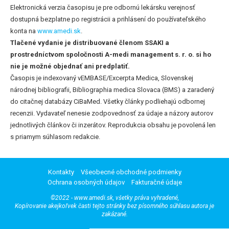
Elektronická verzia časopisu je pre odbornú lekársku verejnosť
dostupná bezplatne po registrácii a prihlásení do používateľského
konta na
www.amedi.sk
.
Tlačené vydanie je distribuované členom SSAKI a
prostredníctvom spoločnosti A-medi management s. r. o. si ho
nie je možné objednať ani predplatiť.
Časopis je indexovaný vEMBASE/Excerpta Medica, Slovenskej
národnej bibliografii, Bibliographia medica Slovaca (BMS) a zaradený
do citačnej databázy CiBaMed. Všetky články podliehajú odbornej
recenzii. Vydavateľ nenesie zodpovednosť za údaje a názory autorov
jednotlivých článkov či inzerátov. Reprodukcia obsahu je povolená len
s priamym súhlasom redakcie.
Kontakty
Všeobecné obchodné podmienky
Ochrana osobných údajov
Fakturačné údaje
©2022 - www.amedi.sk, všetky práva vyhradené,
Kopírovanie akejkoľvek časti tejto stránky bez písomného súhlasu autora je
zakázané.