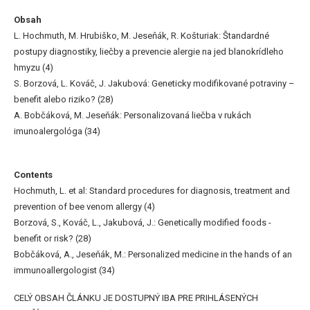
Obsah
L. Hochmuth, M. Hrubiško, M. Jeseňák, R. Košturiak: Štandardné
postupy diagnostiky, liečby a prevencie alergie na jed blanokrídleho
hmyzu (4)
S. Borzová, L. Kováč, J. Jakubová: Geneticky modifikované potraviny –
benefit alebo riziko? (28)
A. Bobčáková, M. Jeseňák: Personalizovaná liečba v rukách
imunoalergológa (34)
Contents
Hochmuth, L. et al: Standard procedures for diagnosis, treatment and
prevention of bee venom allergy (4)
Borzová, S., Kováč, L., Jakubová, J.: Genetically modified foods -
benefit or risk? (28)
Bobčáková, A., Jeseňák, M.: Personalized medicine in the hands of an
immunoallergologist (34)
CELÝ OBSAH ČLÁNKU JE DOSTUPNÝ IBA PRE PRIHLÁSENÝCH