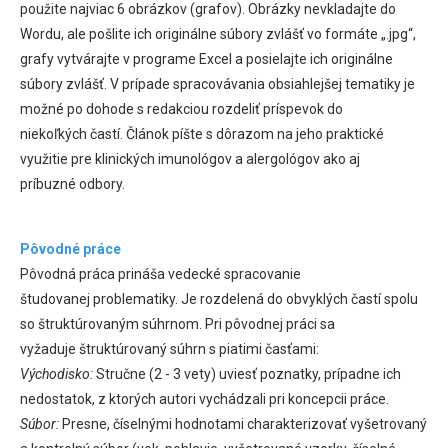
použite najviac 6 obrázkov (grafov). Obrázky nevkladajte do
Wordu, ale pošlite ich originálne súbory zvlášť vo formáte „.jpg“,
grafy vytvárajte v programe Excel a posielajte ich originálne
súbory zvlášť. V prípade spracovávania obsiahlejšej tematiky je
možné po dohode s redakciou rozdeliť príspevok do
niekoľkých častí. Článok píšte s dôrazom na jeho praktické
využitie pre klinických imunológov a alergológov ako aj
príbuzné odbory.
Pôvodné práce
Pôvodná práca prináša vedecké spracovanie
študovanej problematiky. Je rozdelená do obvyklých častí spolu
so štruktúrovaným súhrnom. Pri pôvodnej práci sa
vyžaduje štruktúrovaný súhrn s piatimi časťami:
Východisko:
Stručne (2 - 3 vety) uviesť poznatky, prípadne ich
nedostatok, z ktorých autori vychádzali pri koncepcii práce.
Súbor:
Presne, číselnými hodnotami charakterizovať vyšetrovaný