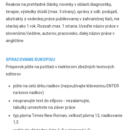
Reakcie na prehľadné články, novinky v oblasti diagnostiky,
terapie, výsledky štúdií (max. 3 strany), správy z odb. podujatí,
abstrakty z vedeckej práce publikovanej v zahraničnej tlači, nie
staršej ako 1 rok. Rozsah max. 1 strana. Uveďte názov práce v
slovenčine/češtine, autorov, pracovisko, ďalej názov práce v
angličtine.
SPRACOVANIE RUKOPISU
Príspevok píšte na počítači v niektorom zbežných textových
editorov.
píšte na celú šírku riadkov (nepoužívajte klávesnicu ENTER
na konci riadkov)
neupravujte text do stĺpcov - nezalamujte,
tabuľky umiestnite na záver práce
typ písma Times New Roman, veľkosť písma 12, riadkovanie
1,5