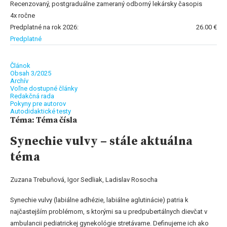
Recenzovaný, postgraduálne zameraný odborný lekársky časopis
4x ročne
Predplatné na rok 2026:
26.00 €
Predplatné
Článok
Obsah 3/2025
Archív
Voľne dostupné články
Redakčná rada
Pokyny pre autorov
Autodidaktické testy
Téma: Téma čísla
Synechie vulvy – stále aktuálna
téma
Zuzana Trebuňová, Igor Sedliak, Ladislav Rosocha
Synechie vulvy (labiálne adhézie, labiálne aglutinácie) patria k
najčastejším problémom, s ktorými sa u predpubertálnych dievčat v
ambulancii pediatrickej gynekológie stretávame. Definujeme ich ako