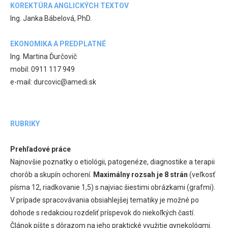
KOREKTÚRA ANGLICKÝCH TEXTOV
Ing. Janka Bábelová, PhD.
EKONOMIKA A PREDPLATNÉ
Ing. Martina Ďurčovič
mobil: 0911 117 949
e-mail: durcovic@amedi.sk
RUBRIKY
Prehľadové práce
Najnovšie poznatky o etiológii, patogenéze, diagnostike a terapii
chorôb a skupín ochorení.
Maximálny rozsah je 8 strán
(veľkosť
písma 12, riadkovanie 1,5) s najviac šiestimi obrázkami (grafmi).
V prípade spracovávania obsiahlejšej tematiky je možné po
dohode s redakciou rozdeliť príspevok do niekoľkých častí.
Článok píšte s dôrazom na jeho praktické využitie gynekológmi.