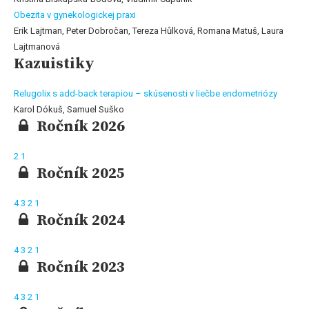
Obezita v gynekologickej praxi
Erik Lajtman, Peter Dobročan, Tereza Hůlková, Romana Matuš, Laura
Lajtmanová
Kazuistiky
Relugolix s add-back terapiou – skúsenosti v liečbe endometriózy
Karol Dókuš, Samuel Suško
Ročník 2026
2
1
Ročník 2025
4
3
2
1
Ročník 2024
4
3
2
1
Ročník 2023
4
3
2
1