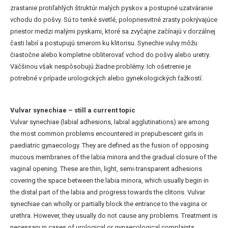
zrastanie protiľahlých štruktúr malých pyskov a postupné uzatváranie
vchodu do pošvy. Sú to tenké svetlé, polopriesvitné zrasty pokrývajúce
priestor medzi malými pyskami, ktoré sa zvyčajne začínajú v dorzálnej
časti labií a postupujú smerom ku klitorisu. Synechie vulvy môžu
čiastočne alebo kompletne obliterovať vchod do pošvy alebo uretry.
Väčšinou však nespôsobujú žiadne problémy. Ich ošetrenie je
potrebné v prípade urologických alebo gynekologických ťažkostí.
Vulvar synechiae – still a current topic
Vulvar synechiae (labial adhesions, labial agglutinations) are among
the most common problems encountered in prepubescent girls in
paediatric gynaecology. They are defined as the fusion of opposing
mucous membranes of the labia minora and the gradual closure of the
vaginal opening. These are thin, light, semi-transparent adhesions
covering the space between the labia minora, which usually begin in
the distal part of the labia and progress towards the clitoris. Vulvar
synechiae can wholly or partially block the entrance to the vagina or
urethra. However, they usually do not cause any problems. Treatment is
necessary in cases of urological or gynaecological complaints.