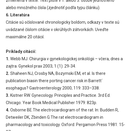
zmienená v texte. Text píšte v 1. alebo 3. osobe jednotného
alebo množného čísla (zjednotiť podľa typu článku).
6. Literatúra
Citácie sú očíslované chronologicky boldom, odkazy v texte sú
uvádzané číslom citácie v okrúhlych zátvorkách. Uveďte
maximálne 20 citácií.
Príklady citácií:
1.
Webb MJ. Chirurgia v gynekologickej onkológii – včera, dnes a
zajtra. Gynekol prax 2003; 1 (1): 29-34.
2.
Shaheen NJ, Crosby NA, Bozymski EM, et al. Is there
publication biasin there porting cancer risk in Barrett´
esophagus? Gastroenterology 2000; 119: 333–338.
3.
Kistner RW. Gynecology. Principles and Practice. 3rd Ed.
Chicago: Year Book Medical Publisher 1979: 823p.
4.
Osborne BE.The electrocardiogram of the rat. In: Budden R,
Detweiler DK, Zbinden G.The rat electrocardiogram in
pharmacology and toxicology. Oxford: Pergamon Press 1981: 15-