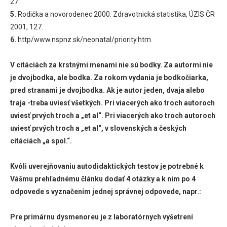
27.
5.
Rodička a novorodenec 2000. Zdravotnická statistika, ÚZIS ČR
2001, 127.
6.
http/www.nspnz.sk/neonatal/priority.htm
V citáciách za krstnými menami nie sú bodky. Za autormi nie
je dvojbodka, ale bodka. Za rokom vydania je bodkočiarka,
pred stranami je dvojbodka. Ak je autor jeden, dvaja alebo
traja -treba uviesť všetkých. Pri viacerých ako troch autoroch
uviesť prvých troch a „et al“. Pri viacerých ako troch autoroch
uviesť prvých troch a „et al“, v slovenských a českých
citáciách „a spol.“.
Kvôli uverejňovaniu autodidaktických testov je potrebné k
Vášmu prehľadnému článku dodať 4 otázky a k nim po 4
odpovede s vyznačením jednej správnej odpovede, napr.:
Pre primárnu dysmenoreu je z laboratórnych vyšetrení