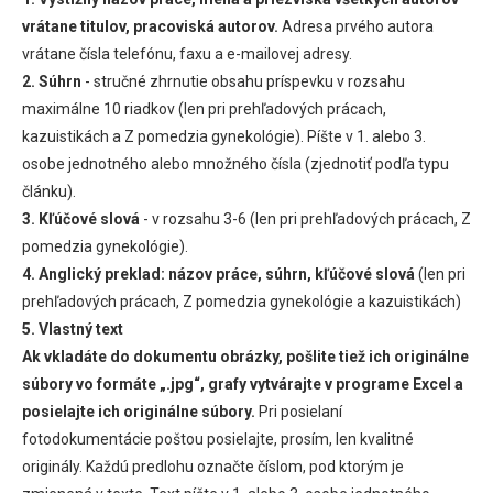
vrátane titulov, pracoviská autorov.
Adresa prvého autora
vrátane čísla telefónu, faxu a e-mailovej adresy.
2. Súhrn
- stručné zhrnutie obsahu príspevku v rozsahu
maximálne 10 riadkov (len pri prehľadových prácach,
kazuistikách a Z pomedzia gynekológie). Píšte v 1. alebo 3.
osobe jednotného alebo množného čísla (zjednotiť podľa typu
článku).
3. Kľúčové slová
- v rozsahu 3-6 (len pri prehľadových prácach, Z
pomedzia gynekológie).
4. Anglický preklad:
názov práce, súhrn, kľúčové slová
(len pri
prehľadových prácach, Z pomedzia gynekológie a kazuistikách)
5. Vlastný text
Ak vkladáte do dokumentu obrázky, pošlite tiež ich originálne
súbory vo formáte „.jpg“, grafy vytvárajte v programe Excel a
posielajte ich originálne súbory.
Pri posielaní
fotodokumentácie poštou posielajte, prosím, len kvalitné
originály. Každú predlohu označte číslom, pod ktorým je