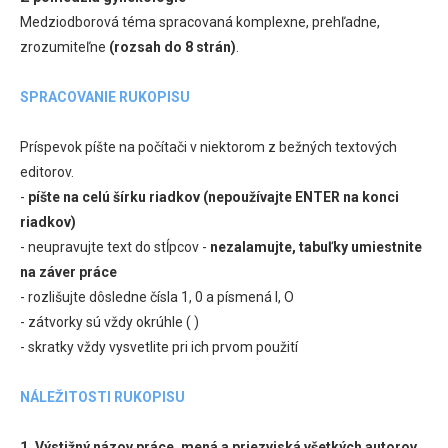
Medziodborová téma spracovaná komplexne, prehľadne,
zrozumiteľne
(rozsah do 8 strán)
.
SPRACOVANIE RUKOPISU
Príspevok píšte na počítači v niektorom z bežných textových
editorov.
-
píšte na celú šírku riadkov (nepoužívajte ENTER na konci
riadkov)
- neupravujte text do stĺpcov -
nezalamujte, tabuľky umiestnite
na záver práce
- rozlišujte dôsledne čísla 1, 0 a písmená l, O
- zátvorky sú vždy okrúhle ( )
- skratky vždy vysvetlite pri ich prvom použití
NÁLEŽITOSTI RUKOPISU
1. Výstižný názov práce, mená a priezviská všetkých autorov