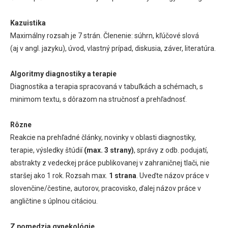
Kazuistika
Maximálny rozsah je 7 strán. Členenie: súhrn, kľúčové slová
(aj v angl. jazyku), úvod, vlastný prípad, diskusia, záver, literatúra.
Algoritmy diagnostiky a terapie
Diagnostika a terapia spracovaná v tabuľkách a schémach, s
minimom textu, s dôrazom na stručnosť a prehľadnosť.
Rôzne
Reakcie na prehľadné články, novinky v oblasti diagnostiky,
terapie, výsledky štúdií
(max. 3 strany)
, správy z odb. podujatí,
abstrakty z vedeckej práce publikovanej v zahraničnej tlači, nie
staršej ako 1 rok. Rozsah max.
1 strana
. Uveďte názov práce v
slovenčine/čestine, autorov, pracovisko, ďalej názov práce v
angličtine s úplnou citáciou.
Z pomedzia gynekológie