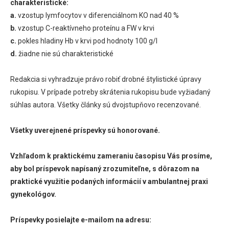
charakteristické:
a.
vzostup lymfocytov v diferenciálnom KO nad 40 %
b.
vzostup C-reaktívneho proteínu a FW v krvi
c.
pokles hladiny Hb v krvi pod hodnoty 100 g/l
d.
žiadne nie sú charakteristické
Redakcia si vyhradzuje právo robiť drobné štylistické úpravy
rukopisu. V prípade potreby skrátenia rukopisu bude vyžiadaný
súhlas autora. Všetky články sú dvojstupňovo recenzované.
Všetky uverejnené príspevky sú honorované.
Vzhľadom k praktickému zameraniu časopisu Vás prosíme,
aby bol príspevok napísaný zrozumiteľne, s dôrazom na
praktické využitie podaných informácií v ambulantnej praxi
gynekológov.
Príspevky posielajte e-mailom na adresu: