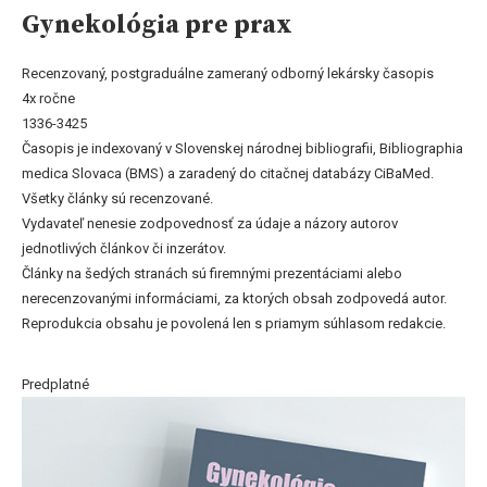
Gynekológia pre prax
Recenzovaný, postgraduálne zameraný odborný lekársky časopis
4x ročne
1336-3425
Časopis je indexovaný v Slovenskej národnej bibliografii, Bibliographia
medica Slovaca (BMS) a zaradený do citačnej databázy CiBaMed.
Všetky články sú recenzované.
Vydavateľ nenesie zodpovednosť za údaje a názory autorov
jednotlivých článkov či inzerátov.
Články na šedých stranách sú firemnými prezentáciami alebo
nerecenzovanými informáciami, za ktorých obsah zodpovedá autor.
Reprodukcia obsahu je povolená len s priamym súhlasom redakcie.
Predplatné