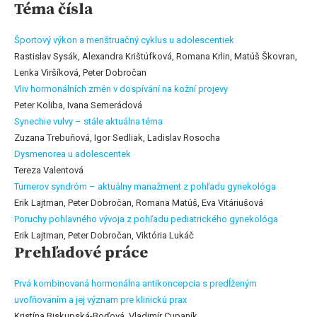
Téma čísla
Športový výkon a menštruačný cyklus u adolescentiek
Rastislav Sysák, Alexandra Krištúfková, Romana Krlin, Matúš Škovran,
Lenka Viršíková, Peter Dobročan
Vliv hormonálních změn v dospívání na kožní projevy
Peter Koliba, Ivana Semerádová
Synechie vulvy – stále aktuálna téma
Zuzana Trebuňová, Igor Sedliak, Ladislav Rosocha
Dysmenorea u adolescentek
Tereza Valentová
Turnerov syndróm – aktuálny manažment z pohľadu gynekológa
Erik Lajtman, Peter Dobročan, Romana Matúš, Eva Vitáriušová
Poruchy pohlavného vývoja z pohľadu pediatrického gynekológa
Erik Lajtman, Peter Dobročan, Viktória Lukáč
Prehľadové práce
Prvá kombinovaná hormonálna antikoncepcia s predĺženým
uvoľňovaním a jej význam pre klinickú prax
Kristína Biskupská-Boďová, Vladimír Cupaník