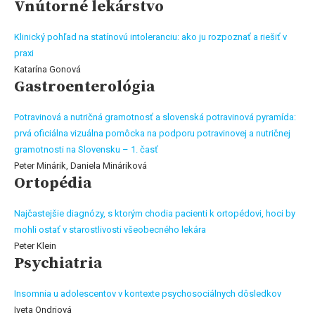
Vnútorné lekárstvo
Klinický pohľad na statínovú intoleranciu: ako ju rozpoznať a riešiť v
praxi
Katarína Gonová
Gastroenterológia
Potravinová a nutričná gramotnosť a slovenská potravinová pyramída:
prvá oficiálna vizuálna pomôcka na podporu potravinovej a nutričnej
gramotnosti na Slovensku – 1. časť
Peter Minárik, Daniela Mináriková
Ortopédia
Najčastejšie diagnózy, s ktorým chodia pacienti k ortopédovi, hoci by
mohli ostať v starostlivosti všeobecného lekára
Peter Klein
Psychiatria
Insomnia u adolescentov v kontexte psychosociálnych dôsledkov
Iveta Ondriová