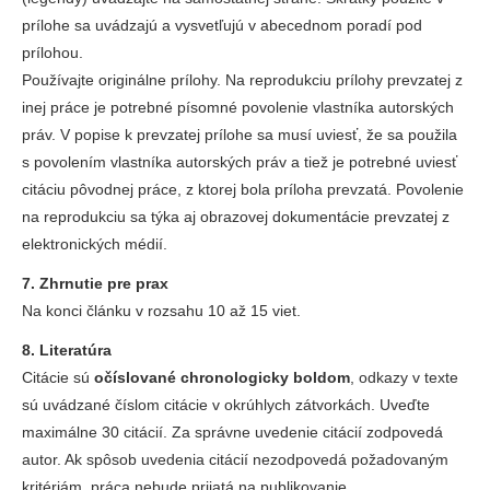
prílohe sa uvádzajú a vysvetľujú v abecednom poradí pod
prílohou.
Používajte originálne prílohy. Na reprodukciu prílohy prevzatej z
inej práce je potrebné písomné povolenie vlastníka autorských
práv. V popise k prevzatej prílohe sa musí uviesť, že sa použila
s povolením vlastníka autorských práv a tiež je potrebné uviesť
citáciu pôvodnej práce, z ktorej bola príloha prevzatá. Povolenie
na reprodukciu sa týka aj obrazovej dokumentácie prevzatej z
elektronických médií.
7. Zhrnutie pre prax
Na konci článku v rozsahu 10 až 15 viet.
8. Literatúra
Citácie sú
očíslované chronologicky boldom
, odkazy v texte
sú uvádzané číslom citácie v okrúhlych zátvorkách. Uveďte
maximálne 30 citácií. Za správne uvedenie citácií zodpovedá
autor. Ak spôsob uvedenia citácií nezodpovedá požadovaným
kritériám, práca nebude prijatá na publikovanie.