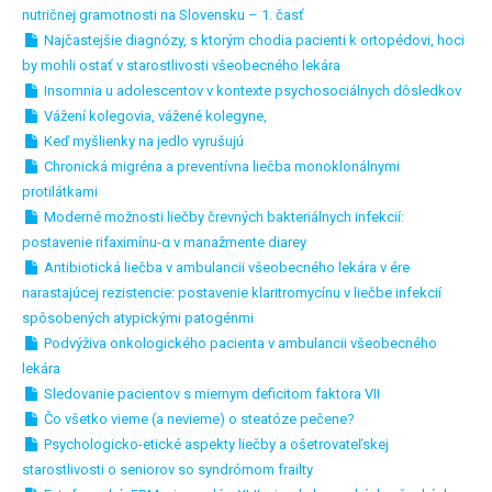
nutričnej gramotnosti na Slovensku – 1. časť
Najčastejšie diagnózy, s ktorým chodia pacienti k ortopédovi, hoci
by mohli ostať v starostlivosti všeobecného lekára
Insomnia u adolescentov v kontexte psychosociálnych dôsledkov
Vážení kolegovia, vážené kolegyne,
Keď myšlienky na jedlo vyrušujú
Chronická migréna a preventívna liečba monoklonálnymi
protilátkami
Moderné možnosti liečby črevných bakteriálnych infekcií:
postavenie rifaximínu-α v manažmente diarey
Antibiotická liečba v ambulancii všeobecného lekára v ére
narastajúcej rezistencie: postavenie klaritromycínu v liečbe infekcií
spôsobených atypickými patogénmi
Podvýživa onkologického pacienta v ambulancii všeobecného
lekára
Sledovanie pacientov s miernym deficitom faktora VII
Čo všetko vieme (a nevieme) o steatóze pečene?
Psychologicko-etické aspekty liečby a ošetrovateľskej
starostlivosti o seniorov so syndrómom frailty