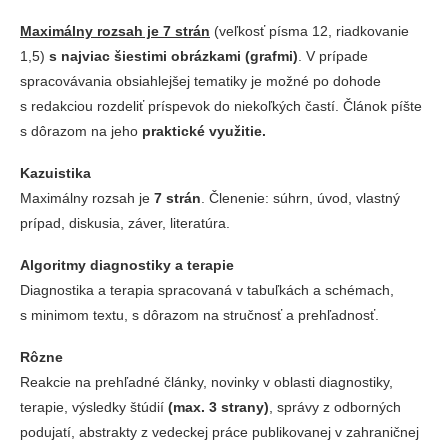
Maximálny rozsah je 7 strán
(veľkosť písma 12, riadkovanie
1,5)
s najviac šiestimi obrázkami (grafmi)
. V prípade
spracovávania obsiahlejšej tematiky je možné po dohode
s redakciou rozdeliť príspevok do niekoľkých častí. Článok píšte
s dôrazom na jeho
praktické využitie.
Kazuistika
Maximálny rozsah je
7 strán
. Členenie: súhrn, úvod, vlastný
prípad, diskusia, záver, literatúra.
Algoritmy diagnostiky a terapie
Diagnostika a terapia spracovaná v tabuľkách a schémach,
s minimom textu, s dôrazom na stručnosť a prehľadnosť.
Rôzne
Reakcie na prehľadné články, novinky v oblasti diagnostiky,
terapie, výsledky štúdií
(max. 3 strany)
, správy z odborných
podujatí, abstrakty z vedeckej práce publikovanej v zahraničnej