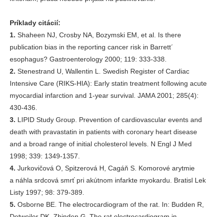
Príklady citácií:
1.
Shaheen NJ, Crosby NA, Bozymski EM, et al. Is there
publication bias in the reporting cancer risk in Barrett´
esophagus? Gastroenterology 2000; 119: 333-338.
2.
Stenestrand U, Wallentin L. Swedish Register of Cardiac
Intensive Care (RIKS-HIA): Early statin treatment following acute
myocardial infarction and 1-year survival. JAMA 2001; 285(4):
430-436.
3.
LIPID Study Group. Prevention of cardiovascular events and
death with pravastatin in patients with coronary heart disease
and a broad range of initial cholesterol levels. N Engl J Med
1998; 339: 1349-1357.
4.
Jurkovičová O, Spitzerová H, Cagáň S. Komorové arytmie
a náhla srdcová smrť pri akútnom infarkte myokardu. Bratisl Lek
Listy 1997; 98: 379-389.
5.
Osborne BE. The electrocardiogram of the rat. In: Budden R,
Detweiler DK, Zbinden G. The rat electrocardiogram in