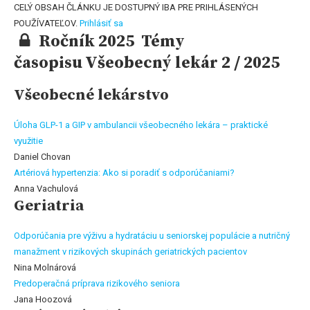
CELÝ OBSAH ČLÁNKU JE DOSTUPNÝ IBA PRE PRIHLÁSENÝCH
POUŽÍVATEĽOV.
Prihlásiť sa
Ročník 2025 Témy
časopisu Všeobecný lekár 2 / 2025
Všeobecné lekárstvo
Úloha GLP-1 a GIP v ambulancii všeobecného lekára – praktické
využitie
Daniel Chovan
Artériová hypertenzia: Ako si poradiť s odporúčaniami?
Anna Vachulová
Geriatria
Odporúčania pre výživu a hydratáciu u seniorskej populácie a nutričný
manažment v rizikových skupinách geriatrických pacientov
Nina Molnárová
Predoperačná príprava rizikového seniora
Jana Hoozová