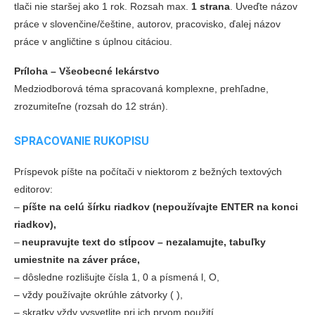
tlači nie staršej ako 1 rok. Rozsah max.
1 strana
. Uveďte názov
práce v slovenčine/češtine, autorov, pracovisko, ďalej názov
práce v angličtine s úplnou citáciou.
Príloha – Všeobecné lekárstvo
Medziodborová téma spracovaná komplexne, prehľadne,
zrozumiteľne (rozsah do 12 strán).
SPRACOVANIE RUKOPISU
Príspevok píšte na počítači v niektorom z bežných textových
editorov:
‒
píšte na celú šírku riadkov (nepoužívajte ENTER na konci
riadkov),
‒
neupravujte text do stĺpcov – nezalamujte, tabuľky
umiestnite na záver práce,
‒
dôsledne rozlišujte čísla 1, 0 a písmená l, O,
‒
vždy používajte okrúhle zátvorky ( ),
‒
skratky vždy vysvetlite pri ich prvom použití.