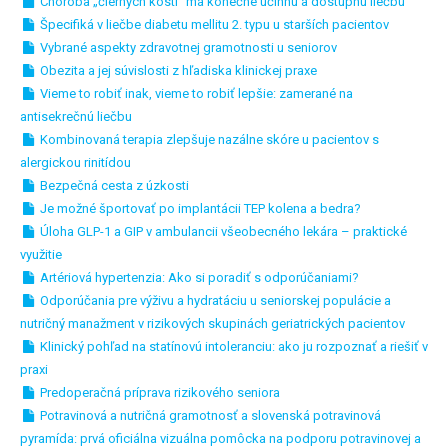
Choroba „čiernych kostí“ má konečne účinnú a dostupnú liečbu
Špecifiká v liečbe diabetu mellitu 2. typu u starších pacientov
Vybrané aspekty zdravotnej gramotnosti u seniorov
Obezita a jej súvislosti z hľadiska klinickej praxe
Vieme to robiť inak, vieme to robiť lepšie: zamerané na
antisekrečnú liečbu
Kombinovaná terapia zlepšuje nazálne skóre u pacientov s
alergickou rinitídou
Bezpečná cesta z úzkosti
Je možné športovať po implantácii TEP kolena a bedra?
Úloha GLP-1 a GIP v ambulancii všeobecného lekára – praktické
využitie
Artériová hypertenzia: Ako si poradiť s odporúčaniami?
Odporúčania pre výživu a hydratáciu u seniorskej populácie a
nutričný manažment v rizikových skupinách geriatrických pacientov
Klinický pohľad na statínovú intoleranciu: ako ju rozpoznať a riešiť v
praxi
Predoperačná príprava rizikového seniora
Potravinová a nutričná gramotnosť a slovenská potravinová
pyramída: prvá oficiálna vizuálna pomôcka na podporu potravinovej a