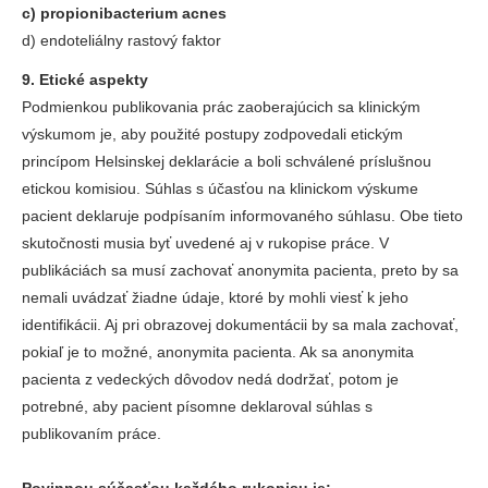
c) propionibacterium acnes
d) endoteliálny rastový faktor
9. Etické aspekty
Podmienkou publikovania prác zaoberajúcich sa klinickým
výskumom je, aby použité postupy zodpovedali etickým
princípom Helsinskej deklarácie a boli schválené príslušnou
etickou komisiou. Súhlas s účasťou na klinickom výskume
pacient deklaruje podpísaním informovaného súhlasu. Obe tieto
skutočnosti musia byť uvedené aj v rukopise práce. V
publikáciách sa musí zachovať anonymita pacienta, preto by sa
nemali uvádzať žiadne údaje, ktoré by mohli viesť k jeho
identifikácii. Aj pri obrazovej dokumentácii by sa mala zachovať,
pokiaľ je to možné, anonymita pacienta. Ak sa anonymita
pacienta z vedeckých dôvodov nedá dodržať, potom je
potrebné, aby pacient písomne deklaroval súhlas s
publikovaním práce.