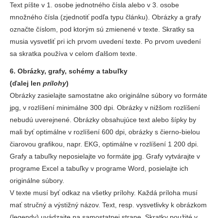
Text píšte v 1. osobe jednotného čísla alebo v 3. osobe
množného čísla (zjednotiť podľa typu článku). Obrázky a grafy
označte číslom, pod ktorým sú zmienené v texte. Skratky sa
musia vysvetliť pri ich prvom uvedení texte. Po prvom uvedení
sa skratka používa v celom ďalšom texte.
6. Obrázky, grafy, schémy a tabuľky
(ďalej len
prílohy
)
Obrázky zasielajte samostatne ako originálne súbory vo formáte
jpg, v rozlíšení minimálne 300 dpi. Obrázky v nižšom rozlíšení
nebudú uverejnené. Obrázky obsahujúce text alebo šípky by
mali byť optimálne v rozlíšení 600 dpi, obrázky s čierno-bielou
čiarovou grafikou, napr. EKG, optimálne v rozlíšení 1 200 dpi.
Grafy a tabuľky neposielajte vo formáte jpg. Grafy vytvárajte v
programe Excel a tabuľky v programe Word, posielajte ich
originálne súbory.
V texte musí byť odkaz na všetky prílohy. Každá príloha musí
mať stručný a výstižný názov. Text, resp. vysvetlivky k obrázkom
(legendy) uvádzajte na samostatnej strane. Skratky použité v