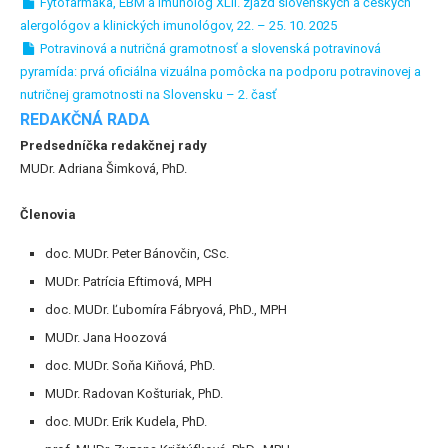
Fytofarmaká, EBM a imunológ XLII. zjazd slovenských a českých
alergológov a klinických imunológov, 22. – 25. 10. 2025
Potravinová a nutričná gramotnosť a slovenská potravinová
pyramída: prvá oficiálna vizuálna pomôcka na podporu potravinovej a
nutričnej gramotnosti na Slovensku – 2. časť
REDAKČNÁ RADA
Predsedníčka redakčnej rady
MUDr. Adriana Šimková, PhD.
Členovia
doc. MUDr. Peter Bánovčin, CSc.
MUDr. Patrícia Eftimová, MPH
doc. MUDr. Ľubomíra Fábryová, PhD., MPH
MUDr. Jana Hoozová
doc. MUDr. Soňa Kiňová, PhD.
MUDr. Radovan Košturiak, PhD.
doc. MUDr. Erik Kudela, PhD.