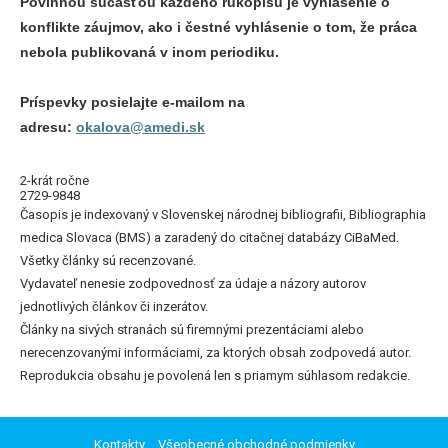
Povinnou súčasťou každého rukopisu je vyhlásenie o
konflikte záujmov, ako i čestné vyhlásenie o tom, že práca
nebola publikovaná v inom periodiku.
Príspevky posielajte e-mailom na
adresu:
okalova@amedi.sk
2-krát ročne
2729-9848
Časopis je indexovaný v Slovenskej národnej bibliografii, Bibliographia
medica Slovaca (BMS) a zaradený do citačnej databázy CiBaMed.
Všetky články sú recenzované.
Vydavateľ nenesie zodpovednosť za údaje a názory autorov
jednotlivých článkov či inzerátov.
Články na sivých stranách sú firemnými prezentáciami alebo
nerecenzovanými informáciami, za ktorých obsah zodpovedá autor.
Reprodukcia obsahu je povolená len s priamym súhlasom redakcie.
Kontakty
Všeobecné obchodné podmienky