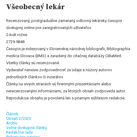
Všeobecný lekár
Recenzovaný, postgraduálne zameraný odborný lekársky časopis
dostupný online pre zaregistrovaných užívateľov
2-krát ročne
2729-9848
Časopis je indexovaný v Slovenskej národnej bibliografii, Bibliographia
medica Slovaca (BMS) a zaradený do citačnej databázy CiBaMed.
Všetky články sú recenzované.
Vydavateľ nenesie zodpovednosť za údaje a názory autorov
jednotlivých článkov či inzerátov.
Články na sivých stranách sú firemnými prezentáciami alebo
nerecenzovanými informáciami, za ktorých obsah zodpovedá autor.
Reprodukcia obsahu je povolená len s priamym súhlasom redakcie.
Článok
Obsah 2/2025
Archív
Voľne dostupné články
Redakčná rada
Pokyny pre autorov