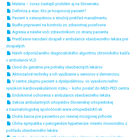
Malária – čoraz častejší problém aj na Slovensku
Definícia a stav: Kto je hospicový pacient?
Pacient s osteopéniou a stručný prehľad manažmentu
Buďte pripravení na kontrolu zo zdravotnej poisťovne
Agresia a násilie voči zdravotníkom zo strany pacienta
Predčasne narodení dospelí v ambulancii všeobecného lekára pre
dospelých
Návrh odporúčaného diagnostického algoritmu chronického kašľa
v ambulancii VLD
Úvod do geriatrie pre potreby všeobecných lekárov
Aktivizačné techniky a ich využívanie u seniorov s demenciou
V centre záujmu pacient s dyslipidémiou vo vysokom/veľmi
vysokom kardiovaskulárnom riziku – koho poslať do MED-PED centra
Endokrinné ochorenia v ambulancii všeobecného lekára
Sekcia ambulantných ortopédov Slovenskej ortopedickej
a traumatologickej spoločnosti www.ortopediaSAO.sk
Druhá šanca pre pacientov po cievnej mozgovej príhode
Úloha sympatika v patogenéze hypertenzie: miesto moxonidínu z
pohľadu všeobecného lekára