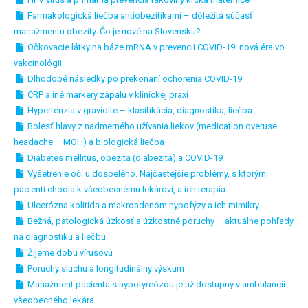
Farmakologická liečba antiobezitikami – dôležitá súčasť
manažmentu obezity. Čo je nové na Slovensku?
Očkovacie látky na báze mRNA v prevencii COVID-19: nová éra vo
vakcinológii
Dlhodobé následky po prekonaní ochorenia COVID-19
CRP a iné markery zápalu v klinickej praxi
Hypertenzia v gravidite – klasifikácia, diagnostika, liečba
Bolesť hlavy z nadmerného užívania liekov (medication overuse
headache – MOH) a biologická liečba
Diabetes mellitus, obezita (diabezita) a COVID-19
Vyšetrenie očí u dospelého. Najčastejšie problémy, s ktorými
pacienti chodia k všeobecnému lekárovi, a ich terapia
Ulcerózna kolitída a makroadenóm hypofýzy a ich mimikry
Bežná, patologická úzkosť a úzkostné poruchy – aktuálne pohľady
na diagnostiku a liečbu
Žijeme dobu vírusovú
Poruchy sluchu a longitudinálny výskum
Manažment pacienta s hypotyreózou je už dostupný v ambulancii
všeobecného lekára