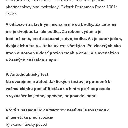
pharmacology and toxicology. Oxford: Pergamon Press 1981:
15-27.
V citáciách za krstnými menami nie sú bodky. Za autormi
nie je dvojbodka, ale bodka. Za rokom vydania je
bodkočiarka, pred stranami je dvojbodka. Ak je autor jeden,
dvaja alebo traja – treba uviesť všetkých. Pri viacerých ako
troch autoroch uviesť prvých troch a
et al.
, v slovenských
a českých citáciách
a spol
.
9. Autodidaktický test
Na uverejnenie autodidaktických testov je potrebné k
vášmu článku poslať 5 otázok a k nim po 4 odpovede
s vyznačením jednej správnej odpovede, napr.:
Ktorý z nasledujúcich faktorov nesúvisí s rosaceou?
a) genetická predispozícia
b) škandinávsky pôvod