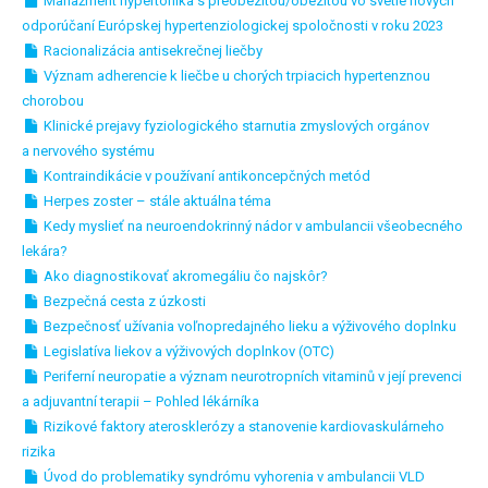
Manažment hypertonika s preobezitou/obezitou vo svetle nových
odporúčaní Európskej hypertenziologickej spoločnosti v roku 2023
Racionalizácia antisekrečnej liečby
Význam adherencie k liečbe u chorých trpiacich hypertenznou
chorobou
Klinické prejavy fyziologického starnutia zmyslových orgánov
a nervového systému
Kontraindikácie v používaní antikoncepčných metód
Herpes zoster – stále aktuálna téma
Kedy myslieť na neuroendokrinný nádor v ambulancii všeobecného
lekára?
Ako diagnostikovať akromegáliu čo najskôr?
Bezpečná cesta z úzkosti
Bezpečnosť užívania voľnopredajného lieku a výživového doplnku
Legislatíva liekov a výživových doplnkov (OTC)
Periferní neuropatie a význam neurotropních vitaminů v její prevenci
a adjuvantní terapii – Pohled lékárníka
Rizikové faktory aterosklerózy a stanovenie kardiovaskulárneho
rizika
Úvod do problematiky syndrómu vyhorenia v ambulancii VLD