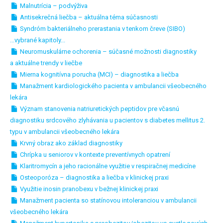
Malnutrícia – podvýživa
Antisekrečná liečba – aktuálna téma súčasnosti
Syndróm bakteriálneho prerastania v tenkom čreve (SIBO)
...vybrané kapitoly...
Neuromuskulárne ochorenia – súčasné možnosti diagnostiky
a aktuálne trendy v liečbe
Mierna kognitívna porucha (MCI) – diagnostika a liečba
Manažment kardiologického pacienta v ambulancii všeobecného
lekára
Význam stanovenia natriuretických peptidov pre včasnú
diagnostiku srdcového zlyhávania u pacientov s diabetes mellitus 2.
typu v ambulancii všeobecného lekára
Krvný obraz ako základ diagnostiky
Chrípka u seniorov v kontexte preventívnych opatrení
Klaritromycín a jeho racionálne využitie v respiračnej medicíne
Osteoporóza – diagnostika a liečba v klinickej praxi
Využitie inosin pranobexu v bežnej klinickej praxi
Manažment pacienta so statínovou intoleranciou v ambulancii
všeobecného lekára