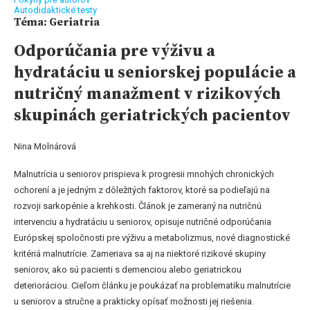
Autodidaktické testy
Téma: Geriatria
Odporúčania pre výživu a
hydratáciu u seniorskej populácie a
nutričný manažment v rizikových
skupinách geriatrických pacientov
Nina Molnárová
Malnutrícia u seniorov prispieva k progresii mnohých chronických
ochorení a je jedným z dôležitých faktorov, ktoré sa podieľajú na
rozvoji sarkopénie a krehkosti. Článok je zameraný na nutričnú
intervenciu a hydratáciu u seniorov, opisuje nutričné odporúčania
Európskej spoločnosti pre výživu a metabolizmus, nové diagnostické
kritériá malnutrície. Zameriava sa aj na niektoré rizikové skupiny
seniorov, ako sú pacienti s demenciou alebo geriatrickou
deterioráciou. Cieľom článku je poukázať na problematiku malnutrície
u seniorov a stručne a prakticky opísať možnosti jej riešenia.