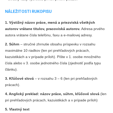
NÁLEŽITOSTI RUKOPISU
1. Výstižný názov práce, mená a priezviská všetkých
autorov vrátane titulov, pracoviská autorov.
Adresa prvého
autora vrátane čísla telefónu, faxu a e-mailovej adresy.
2. Súhrn
– stručné zhrnutie obsahu príspevku v rozsahu
maximálne 10 riadkov (len pri prehľadových prácach,
kazuistikách a v prípade príloh). Píšte v 1. osobe množného
čísla alebo v 3. osobe jednotného čísla (zjednotiť podľa typu
článku).
3. Kľúčové slová
– v rozsahu 3 – 6 (len pri prehľadových
prácach).
4. Anglický preklad: názov práce, súhrn, kľúčové slová
(len
pri prehľadových prácach, kazuistikách a v prípade príloh)
5. Vlastný text