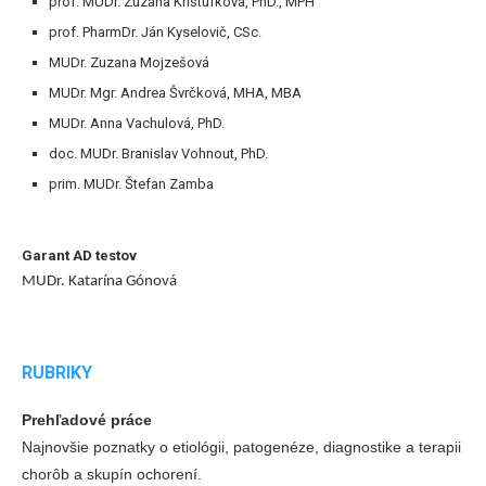
prof. MUDr. Zuzana Krištúfková, PhD., MPH
prof. PharmDr. Ján Kyselovič, CSc.
MUDr. Zuzana Mojzešová
MUDr. Mgr. Andrea Švrčková, MHA, MBA
MUDr. Anna Vachulová, PhD.
doc. MUDr. Branislav Vohnout, PhD.
prim. MUDr. Štefan Zamba
Garant AD testov
MUDr. Katarína Gónová
RUBRIKY
Prehľadové práce
Najnovšie poznatky o etiológii, patogenéze, diagnostike a terapii
chorôb a skupín ochorení.