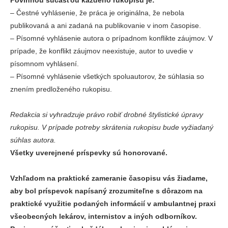
Povinnou súčasťou každého rukopisu je:
‒
Čestné vyhlásenie, že práca je originálna, že nebola
publikovaná a ani zadaná na publikovanie v inom časopise.
‒
Písomné vyhlásenie autora o prípadnom konflikte záujmov. V
prípade, že konflikt záujmov neexistuje, autor to uvedie v
písomnom vyhlásení.
‒
Písomné vyhlásenie všetkých spoluautorov, že súhlasia so
znením predloženého rukopisu.
Redakcia si vyhradzuje právo robiť drobné štylistické úpravy
rukopisu. V prípade potreby skrátenia rukopisu bude vyžiadaný
súhlas autora.
Všetky uverejnené príspevky sú honorované.
Vzhľadom na praktické zameranie časopisu vás žiadame,
aby bol príspevok napísaný zrozumiteľne s dôrazom na
praktické využitie podaných informácií v ambulantnej praxi
všeobecných lekárov, internistov a iných odborníkov.