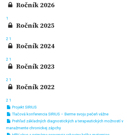
Ročník 2026
1
Ročník 2025
2
1
Ročník 2024
2
1
Ročník 2023
2
1
Ročník 2022
2
1
Projekt SIRIUS
Tlačová konferencia SIRIUS – Berme svoju pečeň vážne
Prehľad základných diagnostických a terapeutických možností v
manažmente chronickej zápchy
HPV vírus a primárna prevencia rakoviny krčka maternice