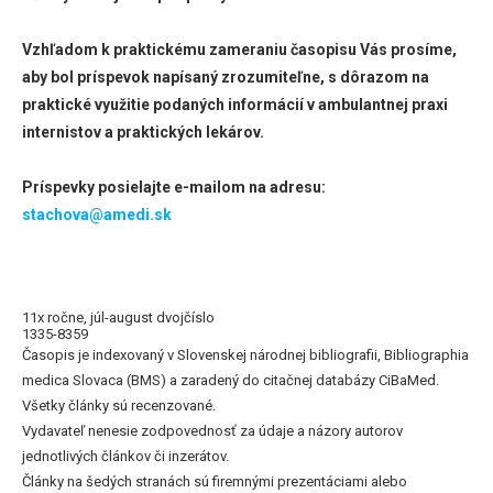
Vzhľadom k praktickému zameraniu časopisu Vás prosíme,
aby bol príspevok napísaný zrozumiteľne, s dôrazom na
praktické využitie podaných informácií v ambulantnej praxi
internistov a praktických lekárov.
Príspevky posielajte e-mailom na adresu:
stachova@amedi.sk
11x ročne, júl-august dvojčíslo
1335-8359
Časopis je indexovaný v Slovenskej národnej bibliografii, Bibliographia
medica Slovaca (BMS) a zaradený do citačnej databázy CiBaMed.
Všetky články sú recenzované.
Vydavateľ nenesie zodpovednosť za údaje a názory autorov
jednotlivých článkov či inzerátov.
Články na šedých stranách sú firemnými prezentáciami alebo