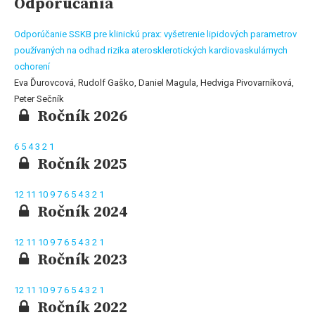
Odporúčania
Odporúčanie SSKB pre klinickú prax: vyšetrenie lipidových parametrov
používaných na odhad rizika aterosklerotických kardiovaskulárnych
ochorení
Eva Ďurovcová, Rudolf Gaško, Daniel Magula, Hedviga Pivovarníková,
Peter Sečník
Ročník 2026
6
5
4
3
2
1
Ročník 2025
12
11
10
9
7
6
5
4
3
2
1
Ročník 2024
12
11
10
9
7
6
5
4
3
2
1
Ročník 2023
12
11
10
9
7
6
5
4
3
2
1
Ročník 2022