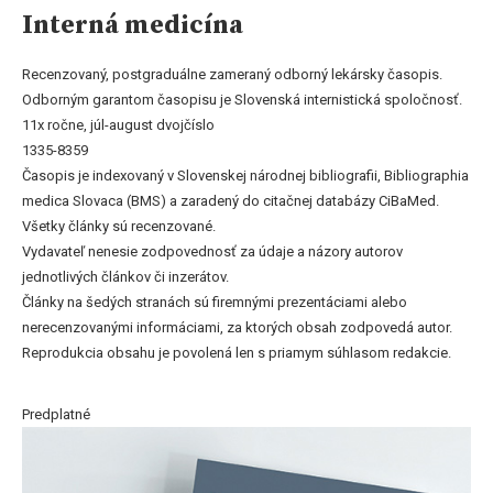
Interná medicína
Recenzovaný, postgraduálne zameraný odborný lekársky časopis.
Odborným garantom časopisu je Slovenská internistická spoločnosť.
11x ročne, júl-august dvojčíslo
1335-8359
Časopis je indexovaný v Slovenskej národnej bibliografii, Bibliographia
medica Slovaca (BMS) a zaradený do citačnej databázy CiBaMed.
Všetky články sú recenzované.
Vydavateľ nenesie zodpovednosť za údaje a názory autorov
jednotlivých článkov či inzerátov.
Články na šedých stranách sú firemnými prezentáciami alebo
nerecenzovanými informáciami, za ktorých obsah zodpovedá autor.
Reprodukcia obsahu je povolená len s priamym súhlasom redakcie.
Predplatné