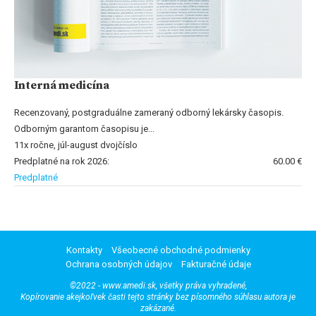
Interná medicína
Recenzovaný, postgraduálne zameraný odborný lekársky časopis.
Odborným garantom časopisu je...
11x ročne, júl-august dvojčíslo
Predplatné na rok 2026:
60.00 €
Predplatné
Kontakty
Všeobecné obchodné podmienky
Ochrana osobných údajov
Fakturačné údaje
©2022 - www.amedi.sk, všetky práva vyhradené,
Kopírovanie akejkoľvek časti tejto stránky bez písomného súhlasu autora je
zakázané.