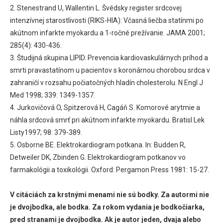
2. Stenestrand U, Wallentin L. Švédsky register srdcovej
intenzívnej starostlivosti (RIKS-HIA): Včasná liečba statínmi po
akútnom infarkte myokardu a 1-ročné prežívanie. JAMA 2001;
285(4): 430-436.
3. Študijná skupina LIPID. Prevencia kardiovaskulárnych príhod a
smrti pravastatínom u pacientov s koronárnou chorobou srdca v
zahraničí v rozsahu počiatočných hladín cholesterolu. N Engl J
Med 1998; 339: 1349-1357.
4. Jurkovičová O, Spitzerová H, Cagáň S. Komorové arytmie a
náhla srdcová smrť pri akútnom infarkte myokardu. Bratisl Lek
Listy1997; 98: 379-389.
5. Osborne BE. Elektrokardiogram potkana. In: Budden R,
Detweiler DK, Zbinden G. Elektrokardiogram potkanov vo
farmakológii a toxikológii. Oxford: Pergamon Press 1981: 15-27.
V citáciách za krstnými menami nie sú bodky. Za autormi nie
je dvojbodka, ale bodka. Za rokom vydania je bodkočiarka,
pred stranami je dvojbodka. Ak je autor jeden, dvaja alebo