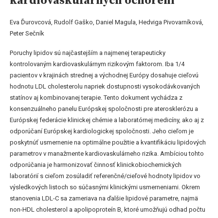
kardiovaskulárnych ochorení
Eva Ďurovcová, Rudolf Gaško, Daniel Magula, Hedviga Pivovarníková,
Peter Sečník
Poruchy lipidov sú najčastejším a najmenej terapeuticky
kontrolovaným kardiovaskulárnym rizikovým faktorom. Iba 1/4
pacientov v krajinách strednej a východnej Európy dosahuje cieľovú
hodnotu LDL cholesterolu napriek dostupnosti vysokodávkovaných
statínov aj kombinovanej terapie. Tento dokument vychádza z
konsenzuálneho panelu Európskej spoločnosti pre aterosklerózu a
Európskej federácie klinickej chémie a laboratórnej medicíny, ako aj z
odporúčaní Európskej kardiologickej spoločnosti. Jeho cieľom je
poskytnúť usmernenie na optimálne použitie a kvantifikáciu lipidových
parametrov v manažmente kardiovaskulárneho rizika. Ambíciou tohto
odporúčania je harmonizovať činnosť klinickobiochemických
laboratórií s cieľom zosúladiť referenčné/cieľové hodnoty lipidov vo
výsledkových listoch so súčasnými klinickými usmerneniami. Okrem
stanovenia LDL-C sa zameriava na ďalšie lipidové parametre, najmä
non-HDL cholesterol a apolipoproteín B, ktoré umožňujú odhad počtu