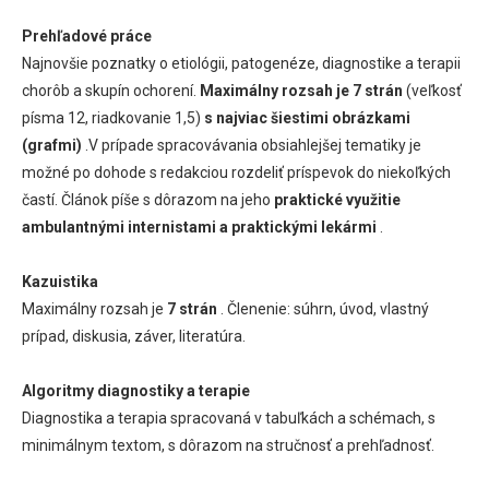
Prehľadové práce
Najnovšie poznatky o etiológii, patogenéze, diagnostike a terapii
chorôb a skupín ochorení.
Maximálny rozsah je 7 strán
(veľkosť
písma 12, riadkovanie 1,5)
s najviac šiestimi obrázkami
(grafmi)
.V prípade spracovávania obsiahlejšej tematiky je
možné po dohode s redakciou rozdeliť príspevok do niekoľkých
častí. Článok píše s dôrazom na jeho
praktické využitie
ambulantnými internistami a praktickými lekármi
.
Kazuistika
Maximálny rozsah je
7 strán
. Členenie: súhrn, úvod, vlastný
prípad, diskusia, záver, literatúra.
Algoritmy diagnostiky a terapie
Diagnostika a terapia spracovaná v tabuľkách a schémach, s
minimálnym textom, s dôrazom na stručnosť a prehľadnosť.