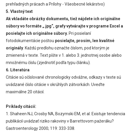
prehľadných prácach a Prílohy - Všeobecné lekárstvo)
5. Vlastný text
Ak vkladáte obrázky dokumentu, tiež nájdete ich originálne
súbory vo formáte „.jpg“, grafy vytvárajte v programe Excel a
posielajte ich originálne súbory.
Pri posielaní
fotodokumentácie poštou
posielajte, prosím, len kvalitné
originály
. Každú predlohu označte číslom, pod ktorým je
zmienená v texte. Text píšte v 1. alebo 3. jednotnej osobe alebo
množnému číslu (zjednotiť podľa typu článku).
6. Literatúra
Citácie sú očíslované chronologicky odvážne, odkazy v texte sú
uvádzané číslo citácie v okrúhlych zátvorkách. Uveďte
maximálne 20 citácií.
Príklady citácií:
1. Shaheen NJ, Crosby NA, Bozymski EM, et al. Existuje tendencia
publikácií uvádzať riziko rakoviny v Barrettovom pažeráku?
Gastroenterology 2000; 119: 333-338.