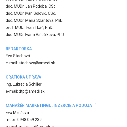
doc. MUDr. Ján Podoba, CSc.
doc. MUDr. Ivan Solovič, CSc.
doc. MUDr. Mária Szántová, PhD.
prof. MUDr. Ivan Tkáč, PhD.
doc. MUDr. Ivana Valočíková, PhD.
REDAKTORKA
Eva Stachová
e-mail: stachova@amedi.sk
GRAFICKÁ ÚPRAVA
Ing. Lukrecia Schiller
e-mail: dtp@amedi.sk
MANAŽÉR MARKETINGU, INZERCIE A PODUJATÍ
Eva Melišová
mobil: 0948 059 239
e-mail: melisova@amedi.sk