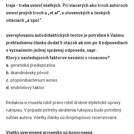
traja - treba uviesť všetkých. Pri viacerých ako troch autoroch
uviesť prvých troch a „et al“, v slovenských a českých
citáciách „a spol.“.
uverejňovaniu autodidaktických testov je potrebné k Vášmu
prehľadnému článku dodať 5 otázok ak nim po 4 odpovediach
s vyznačením jednej správnej odpovede, napr.:
Ktorý z nasledujúcich faktorov nesúvisí s rosaceou?
a.
genetická predispozícia
b.
škandinávsky pôvod
c.
propionibacterium acnes
d.
endotelový faktor
Redakcia si musela robiť právo robiť drobné štylistické úpravy
rukopisu. V prípade potreby skrátenia rukopisu bude potrebný
súhlas autora. Všetky články sú dvojstupňovo recenzované.
Všetky uverejnené príspevky sú honorované.