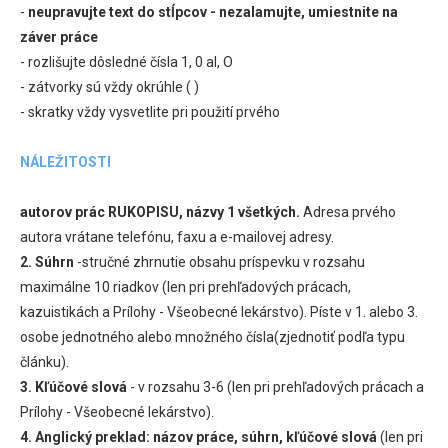
-
neupravujte text do stĺpcov - nezalamujte, umiestnite na
záver práce
- rozlišujte dôsledné čísla 1, 0 al, O
- zátvorky sú vždy okrúhle ( )
- skratky vždy vysvetlite pri použití prvého
NÁLEŽITOSTI
autorov prác RUKOPISU, názvy 1 všetkých.
Adresa prvého
autora vrátane telefónu, faxu a e-mailovej adresy.
2.
Súhrn
-stručné zhrnutie obsahu príspevku v rozsahu
maximálne 10 riadkov (len pri prehľadových prácach,
kazuistikách a Prílohy - Všeobecné lekárstvo). Píste v 1. alebo 3.
osobe jednotného alebo množného čísla(zjednotiť podľa typu
článku).
3. Kľúčové slová
- v rozsahu 3-6 (len pri prehľadových prácach a
Prílohy - Všeobecné lekárstvo).
4. Anglický preklad: názov práce, súhrn, kľúčové slová
(len pri