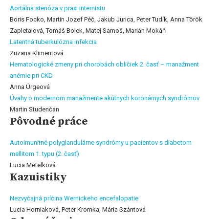
Aortálna stenóza v praxi internistu
Boris Focko, Martin Jozef Péč, Jakub Jurica, Peter Tudík, Anna Török
Zapletalová, Tomáš Bolek, Matej Samoš, Marián Mokáň
Latentná tuberkulózna infekcia
Zuzana Klimentová
Hematologické zmeny pri chorobách obličiek 2. časť – manažment
anémie pri CKD
Anna Ürgeová
Úvahy o modernom manažmente akútnych koronárnych syndrómov
Martin Studenčan
Pôvodné práce
Autoimunitné polyglandulárne syndrómy u pacientov s diabetom
mellitom 1. typu (2. časť)
Lucia Metelková
Kazuistiky
Nezvyčajná príčina Wernickeho encefalopatie
Lucia Horniaková, Peter Kromka, Mária Szántová