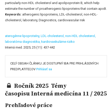
particularly non-HDL cholesterol and apolipoprotein B, which help
estimate the number of proatherogenic lipoproteins that contain apoB.
Keywords:
atherogenic lipoproteins, LDL-cholesterol, non-HDL-
cholesterol, laboratory, Diagnostics, cardiovascular risk
aterogénne lipoproteíny,
LDL-cholesterol,
non-HDL cholesterol,
laboratórna diagnostika,
kardiovaskulárne riziko
Interná med. 2025; 25 (11): 437-442
CELÝ OBSAH ČLÁNKU JE DOSTUPNÝ IBA PRE PRIHLÁSENÝCH
PREDPLATITEĽOV
Prihlásiť sa
Ročník 2025 Témy
časopisu Interná medicína 11 / 2025
Prehľadové práce