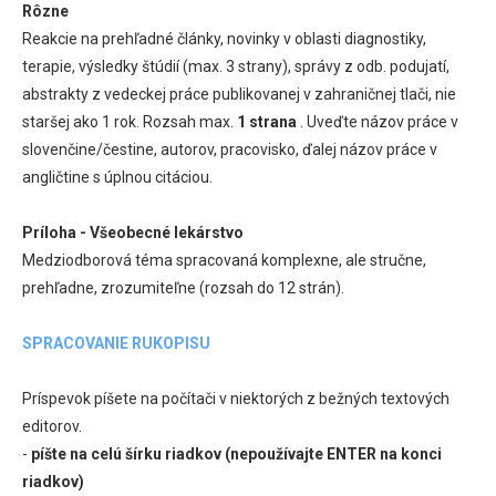
Rôzne
Reakcie na prehľadné články, novinky v oblasti diagnostiky,
terapie, výsledky štúdií (max. 3 strany), správy z odb. podujatí,
abstrakty z vedeckej práce publikovanej v zahraničnej tlači, nie
staršej ako 1 rok. Rozsah max.
1 strana
. Uveďte názov práce v
slovenčine/čestine, autorov, pracovisko, ďalej názov práce v
angličtine s úplnou citáciou.
Príloha - Všeobecné lekárstvo
Medziodborová téma spracovaná komplexne, ale stručne,
prehľadne, zrozumiteľne (rozsah do 12 strán).
SPRACOVANIE RUKOPISU
Príspevok píšete na počítači v niektorých z bežných textových
editorov.
-
píšte na celú šírku riadkov (nepoužívajte ENTER na konci
riadkov)