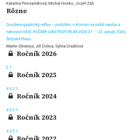
Katarína Pivovarníková, Michal Honko, Jozef Záň
Rôzne
Duodenogastrický reflux – problém, o ktorom sa príliš nepíše a
nehovorí XXXI. ROČNÍK GASTROFÓRUM 2026 21. – 23. január 2026,
Štrbské Pleso
Martin Oliverius, Jiří Dolina, Sylvia Dražilová
Ročník 2026
2
1
Ročník 2025
4
3
2
1
Ročník 2024
4
3
2
1
Ročník 2023
4
3
2
1
Ročník 2022