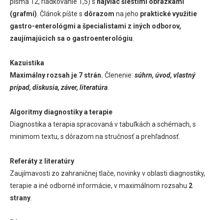
písma 12, riadkovanie 1,5) s
najviac šiestimi obrázkami
(grafmi)
. Článok píšte s
dôrazom
na jeho
praktické využitie
gastro-enterológmi a špecialistami z iných odborov,
zaujímajúcich sa o gastroenterológiu
.
Kazuistika
Maximálny rozsah je 7 strán.
Členenie:
súhrn, úvod, vlastný
prípad, diskusia, záver, literatúra
.
Algoritmy diagnostiky a terapie
Diagnostika a terapia spracovaná v tabuľkách a schémach, s
minimom textu, s dôrazom na stručnosť a prehľadnosť.
Referáty z literatúry
Zaujímavosti zo zahraničnej tlače, novinky v oblasti diagnostiky,
terapie a iné odborné informácie, v maximálnom rozsahu
2
strany
.