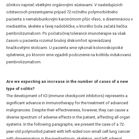
účinkov naprieč všetkými orgánovými sústavami. V nasledujúcich
odstavcoch prezentujeme prípad 72-ročného polymorbídneho
pacienta s nemalobunkovým karcinómom pľúc vľavo, s disemináciou v
mediastíne, skelete a ľavej nadobličke, u ktorého bola začatá liečba
pembrolizumabom. Po počiatočnej tolerancii imunoterapie sa však
časom u pacienta rozvinul brušný diskomfort sprevádzaný
hnačkovitými stolicami. U pacienta sme vykonali kolonoskopické
vyšetrenie, po ktorom sme vyjadrili podozrenie na kolitídu indukovanú
pembrolizumabom.
Are we expecting an increase in the number of cases of a new
type of colitis?
The development of ICI (immune checkpoint inhibitors) represents a
significant advance in immunotherapy for the treatment of advanced
malignancies. Despite their effectiveness, however, they can cause a
diverse spectrum of adverse effects in the patient, affecting all organ
systems. In the following paragraphs, we present the case of a 72-
year-old polymorbid patient with left-sided non-small cell lung cancer
with dissemination in the mediastinum, skeleton, and left adrenal