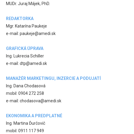
MUDr. Juraj Májek, PhD.
REDAKTORKA
Mgr. Katarína Paukeje
e-mail: paukeje@amedi.sk
GRAFICKÁ ÚPRAVA
Ing. Lukrecia Schiller
e-mail: dtp@amedi.sk
MANAŽÉR MARKETINGU, INZERCIE A PODUJATÍ
Ing. Dana Chodasová
mobil: 0904 272 258
e-mail: chodasova@amedi.sk
EKONOMIKA A PREDPLATNÉ
Ing. Martina Ďurčovič
mobil: 0911 117 949