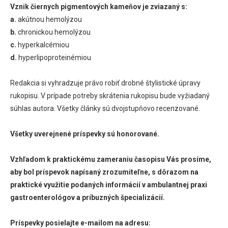
Vznik čiernych pigmentových kameňov je zviazaný s:
a.
akútnou hemolýzou
b.
chronickou hemolýzou
c.
hyperkalcémiou
d.
hyperlipoproteinémiou
Redakcia si vyhradzuje právo robiť drobné štylistické úpravy
rukopisu. V prípade potreby skrátenia rukopisu bude vyžiadaný
súhlas autora. Všetky články sú dvojstupňovo recenzované.
Všetky uverejnené príspevky sú honorované.
Vzhľadom k praktickému zameraniu časopisu Vás prosíme,
aby bol príspevok napísaný zrozumiteľne, s dôrazom na
praktické využitie podaných informácií v ambulantnej praxi
gastroenterológov a príbuzných špecializácií.
Príspevky posielajte e-mailom na adresu: