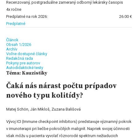
Recenzovaný, postgraduálne zameraný odborný lekársky časopis
4x ročne
Predplatné na rok 2026:
26.00 €
Predplatné
Článok
Obsah 1/2026
Archív
Voľne dostupné články
Redakčná rada
Pokyny pre autorov
Autodidaktické testy
Téma: Kauzistiky
Čaká nás nárast počtu prípadov
nového typu kolitídy?
Matej Schön, Ján Mikloš, Zuzana Bališová
Vývoj ICI (Immune checkpoint inhibitors) predstavuje významný pokrok
v imunoterapii pri liečbe pokročilých malignít. Napriek svojej účinnosti
však môžu u pacienta vyvolať rôznorodé spektrum nežiaducich