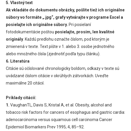
5. Vlastný text
Ak vkladáte do dokumentu obrázky, pošlite tiež ich originálne
súbory vo formáte „.jpg“, grafy vytvárajte v programe Excel a
posielajte ich originálne súbory.
Pri posielaní
fotodokumentácie poštou
posielajte, prosím, len kvalitné
originály
. Každú predlohu označte číslom, pod ktorým je
zmienená v texte. Text píšte v 1. alebo 3. osobe jednotného
alebo množného čísla (zjednotiť podľa typu článku).
6. Literatúra
Citácie sú očíslované chronologicky boldom, odkazy v texte sú
uvádzané číslom citácie v okrúhlych zátvorkách. Uveďte
maximálne 20 citácií.
Príklady citácií:
1.
VaughanTL, Davis S, Kristal A, et al. Obesity, alcohol and
tobacco risk factors for cancers of esophagus and gastric cardia:
adenocarcinoma versus squamous cell carcinoma Cancer
Epidemiol Biomarkers Prev 1995; 4, 85–92.