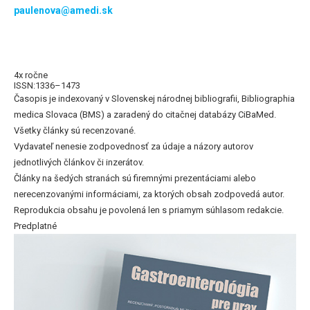
paulenova@amedi.sk
4x ročne
ISSN:1336–1473
Časopis je indexovaný v Slovenskej národnej bibliografii, Bibliographia
medica Slovaca (BMS) a zaradený do citačnej databázy CiBaMed.
Všetky články sú recenzované.
Vydavateľ nenesie zodpovednosť za údaje a názory autorov
jednotlivých článkov či inzerátov.
Články na šedých stranách sú firemnými prezentáciami alebo
nerecenzovanými informáciami, za ktorých obsah zodpovedá autor.
Reprodukcia obsahu je povolená len s priamym súhlasom redakcie.
Predplatné