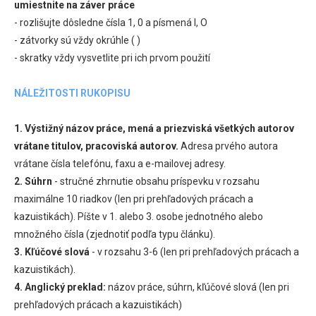
umiestnite na záver práce
- rozlišujte dôsledne čísla 1, 0 a písmená l, O
- zátvorky sú vždy okrúhle ( )
- skratky vždy vysvetlite pri ich prvom použití
NÁLEŽITOSTI RUKOPISU
1. Výstižný názov práce, mená a priezviská všetkých autorov
vrátane titulov, pracoviská autorov.
Adresa prvého autora
vrátane čísla telefónu, faxu a e-mailovej adresy.
2. Súhrn
- stručné zhrnutie obsahu príspevku v rozsahu
maximálne 10 riadkov (len pri prehľadových prácach a
kazuistikách). Píšte v 1. alebo 3. osobe jednotného alebo
množného čísla (zjednotiť podľa typu článku).
3. Kľúčové slová
- v rozsahu 3-6 (len pri prehľadových prácach a
kazuistikách).
4. Anglický preklad:
názov práce, súhrn, kľúčové slová (len pri
prehľadových prácach a kazuistikách)