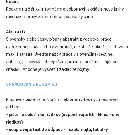
Rôzne
Reakcie na články, informácie o odborných akciách, nové knihy,
recenzie, správy z konferencií, pozvánky a iné.
Abstrakty
Slovensky alebo česky písaný abstrakt z vedeckej práce
uverejnenej u nás alebo v zahraničí, nie staršej ako 1 rok. Rozsah
max.
1 strana
. Uveďte názov práce v slovenčine/češtine,
autorov, pracovisko, ďalej názov práce v angličtine s úplnou
citáciou. Vhodné je vysvetliť základné pojmy.
SPRACOVANIE RUKOPISU
Príspevok píšte na počítači v niektorom z bežných textových
editorov.
- píšte na celú šírku riadkov (nepoužívajte ENTER na konci
riadkov)
- neupravujte text do stĺpcov - nezalamujte, tabuľky