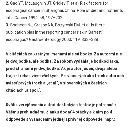
2.
Gao YT, McLaughlin JT, Gridley T, et al. Risk factors for
esophageal cancer in Shanghai, China. Role of diet and nutrients.
Int J Cancer 1994; 58, 197–202.
3.
Shaheen NJ, Crosby NA, Bozymski EM, et al. Is there
publication bias in the reporting cancer risk in Barrett´
esophagus? Gastroenterology 2000; 119: 333–338.
V citáciách za krstnými menami nie sú bodky. Za autormi nie
je dvojbodka, ale bodka. Za rokom vydania je bodkočiarka,
pred stranami je dvojbodka. Ak je autor jeden, dvaja alebo
traja - treba uviesť všetkých. Pri viacerých ako troch autoroch
uviesť prvých troch a „et al“, v slovenských a českých
citáciách „a spol.“.
Kvôli uverejňovaniu autodidaktických testov je potrebné k
Vášmu prehľadnému článku dodať 4 otázky a k nim po 4
odpovede s vyznačením jednej správnej odpovede, napr.: