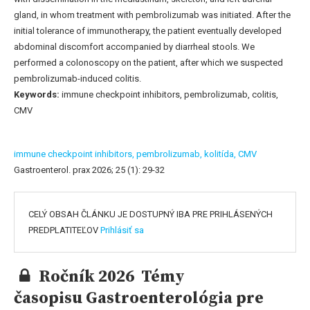
gland, in whom treatment with pembrolizumab was initiated. After the
initial tolerance of immunotherapy, the patient eventually developed
abdominal discomfort accompanied by diarrheal stools. We
performed a colonoscopy on the patient, after which we suspected
pembrolizumab-induced colitis.
Keywords:
immune checkpoint inhibitors, pembrolizumab, colitis,
CMV
immune checkpoint inhibitors,
pembrolizumab,
kolitída,
CMV
Gastroenterol. prax 2026; 25 (1): 29-32
CELÝ OBSAH ČLÁNKU JE DOSTUPNÝ IBA PRE PRIHLÁSENÝCH
PREDPLATITEĽOV
Prihlásiť sa
Ročník 2026 Témy
časopisu Gastroenterológia pre