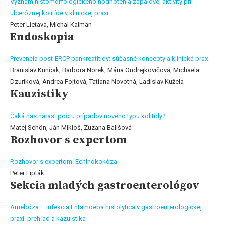
Význam histomorfologického hodnotenia zápalovej aktivity pri
ulceróznej kolitíde v klinickej praxi
Peter Lietava, Michal Kalman
Endoskopia
Prevencia post-ERCP pankreatitídy: súčasné koncepty a klinická prax
Branislav Kunčak, Barbora Norek, Mária Ondrejkovičová, Michaela
Dzuriková, Andrea Fojtová, Tatiana Novotná, Ladislav Kužela
Kauzistiky
Čaká nás nárast počtu prípadov nového typu kolitídy?
Matej Schön, Ján Mikloš, Zuzana Bališová
Rozhovor s expertom
Rozhovor s expertom: Echinokokóza
Peter Lipták
Sekcia mladých gastroenterológov
Amebóza – infekcia Entamoeba histolytica v gastroenterologickej
praxi: prehľad a kazuistika