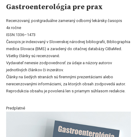
Gastroenterológia pre prax
Recenzovaný, postgraduálne zameraný odborný lekársky časopis
4x ročne
ISSN:1336–1473
Časopis je indexovaný v Slovenskej národnej bibliografii, Bibliographia
medica Slovaca (BMS) a zaradený do citačnej databázy CiBaMed.
Všetky články sú recenzované.
Vydavateľ nenesie zodpovednosť za údaje a názory autorov
jednotlivých článkov či inzerátov.
Články na šedých stranách sú firemnými prezentáciami alebo
nerecenzovanými informáciami, za ktorých obsah zodpovedá autor.
Reprodukcia obsahu je povolená len s priamym súhlasom redakcie.
Predplatné