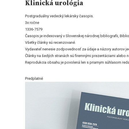
Klinická urológia
Postgraduálny vedecký lekársky časopis.
3x ročne
1336-7579
Časopis je indexovaný v Slovenskej národnej bibliografii, Bi
Všetky články sú recenzované.
Vydavateľ nenesie zodpovednosť za údaje a názory autorov jedn
Články na šedých stranách sú firemnými prezentáciami alebo 
Reprodukcia obsahu je povolená len s priamym súhlasom reda
Predplatné