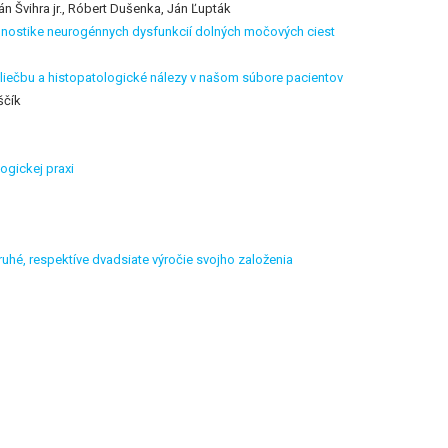
án Švihra jr., Róbert Dušenka, Ján Ľupták
agnostike neurogénnych dysfunkcií dolných močových ciest
z, liečbu a histopatologické nálezy v našom súbore pacientov
ščík
ogickej praxi
é, respektíve dvadsiate výročie svojho založenia