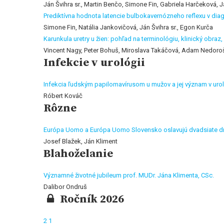
Ján Švihra sr., Martin Benčo, Simone Fin, Gabriela Harčeková, J
Prediktívna hodnota latencie bulbokavernózneho reflexu v di
Simone Fin, Natália Jankovičová, Ján Švihra sr., Egon Kurča
Karunkula uretry u žien: pohľad na terminológiu, klinický obra
Vincent Nagy, Peter Bohuš, Miroslava Takáčová, Adam Nedoro
Infekcie v urológii
Infekcia ľudským papilomavírusom u mužov a jej význam v urol
Róbert Kováč
Rôzne
Európa Uomo a Európa Uomo Slovensko oslavujú dvadsiate druh
Josef Blažek, Ján Kliment
Blahoželanie
Významné životné jubileum prof. MUDr. Jána Klimenta, CSc.
Dalibor Ondruš
Ročník 2026
2
1