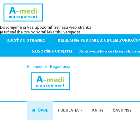
Dovoľujeme si Vás upozorniť, že naša web stránka
je určená iba pre odbornú lekársku verejnosť.
ODÍSŤ ZO STRÁNKY
BERIEM NA VEDOMIE A CHCEM POKRAČO
ochorení
NAJNOVŠIE PODUJATIA:
55. slovenský a českýcerebrova
Prihlásenie
Registrácia
ÚVOD
PODUJATIA
KNIHY
ČASOPISY