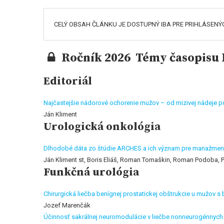
CELÝ OBSAH ČLÁNKU JE DOSTUPNÝ IBA PRE PRIHLÁSENÝ
Ročník 2026 Témy časopisu K
Editoriál
Najčastejšie nádorové ochorenie mužov – od mizivej nádeje 
Ján Kliment
Urologická onkológia
Dlhodobé dáta zo štúdie ARCHES a ich význam pre manažment 
Ján Kliment st, Boris Eliáš, Roman Tomaškin, Roman Podoba, 
Funkčná urológia
Chirurgická liečba benígnej prostatickej obštrukcie u mužov s
Jozef Marenčák
Účinnosť sakrálnej neuromodulácie v liečbe nonneurogénnych