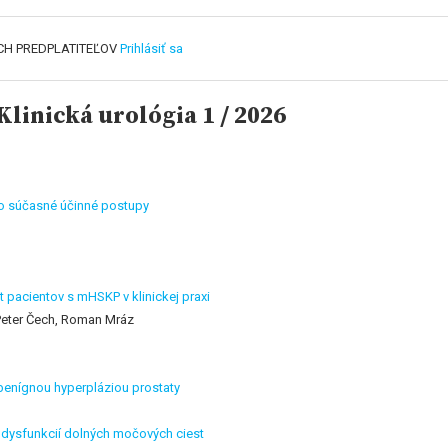
CH PREDPLATITEĽOV
Prihlásiť sa
linická urológia 1 / 2026
po súčasné účinné postupy
pacientov s mHSKP v klinickej praxi
Peter Čech, Roman Mráz
 benígnou hyperpláziou prostaty
 dysfunkcií dolných močových ciest