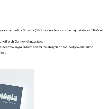
bliographia medica Slovaca (BMS) a zaradený do citačnej databázy CiBaMed.
otlivých článkov či inzerátov.
nerecenzovanými informáciami, za ktorých obsah zodpovedá autor.
kcie.