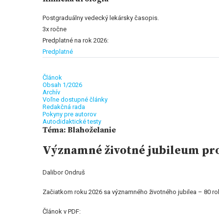
Postgraduálny vedecký lekársky časopis.
3x ročne
Predplatné na rok 2026:
Predplatné
Článok
Obsah 1/2026
Archív
Voľne dostupné články
Redakčná rada
Pokyny pre autorov
Autodidaktické testy
Téma: Blahoželanie
Významné životné jubileum pro
Dalibor Ondruš
Začiatkom roku 2026 sa významného životného jubilea – 80 rok
Článok v PDF: