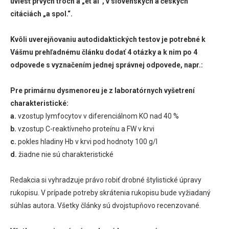
uviesť prvých troch a „et al“, v slovenských a českých
citáciách „a spol.“.
Kvôli uverejňovaniu autodidaktických testov je potrebné k
Vášmu prehľadnému článku dodať 4 otázky a k nim po 4
odpovede s vyznačením jednej správnej odpovede, napr.:
Pre primárnu dysmenoreu je z laboratórnych vyšetrení
charakteristické:
a.
vzostup lymfocytov v diferenciálnom KO nad 40 %
b.
vzostup C-reaktívneho proteínu a FW v krvi
c.
pokles hladiny Hb v krvi pod hodnoty 100 g/l
d.
žiadne nie sú charakteristické
Redakcia si vyhradzuje právo robiť drobné štylistické úpravy
rukopisu. V prípade potreby skrátenia rukopisu bude vyžiadaný
súhlas autora. Všetky články sú dvojstupňovo recenzované.