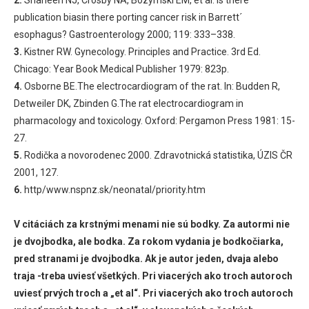
publication biasin there porting cancer risk in Barrett´
esophagus? Gastroenterology 2000; 119: 333–338.
3.
Kistner RW. Gynecology. Principles and Practice. 3rd Ed.
Chicago: Year Book Medical Publisher 1979: 823p.
4.
Osborne BE.The electrocardiogram of the rat. In: Budden R,
Detweiler DK, Zbinden G.The rat electrocardiogram in
pharmacology and toxicology. Oxford: Pergamon Press 1981: 15-
27.
5.
Rodička a novorodenec 2000. Zdravotnická statistika, ÚZIS ČR
2001, 127.
6.
http/www.nspnz.sk/neonatal/priority.htm
V citáciách za krstnými menami nie sú bodky. Za autormi nie
je dvojbodka, ale bodka. Za rokom vydania je bodkočiarka,
pred stranami je dvojbodka. Ak je autor jeden, dvaja alebo
traja -treba uviesť všetkých. Pri viacerých ako troch autoroch
uviesť prvých troch a „et al“. Pri viacerých ako troch autoroch