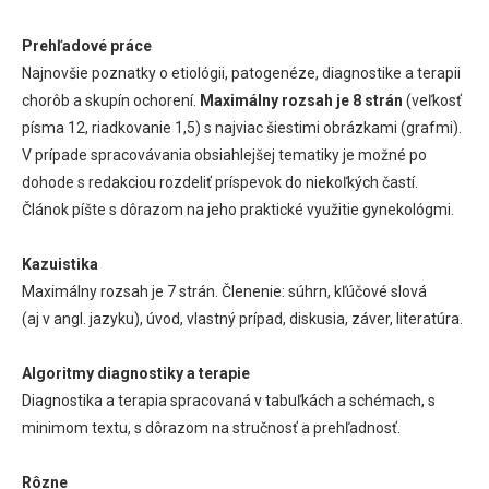
Prehľadové práce
Najnovšie poznatky o etiológii, patogenéze, diagnostike a terapii
chorôb a skupín ochorení.
Maximálny rozsah je 8 strán
(veľkosť
písma 12, riadkovanie 1,5) s najviac šiestimi obrázkami (grafmi).
V prípade spracovávania obsiahlejšej tematiky je možné po
dohode s redakciou rozdeliť príspevok do niekoľkých častí.
Článok píšte s dôrazom na jeho praktické využitie gynekológmi.
Kazuistika
Maximálny rozsah je 7 strán. Členenie: súhrn, kľúčové slová
(aj v angl. jazyku), úvod, vlastný prípad, diskusia, záver, literatúra.
Algoritmy diagnostiky a terapie
Diagnostika a terapia spracovaná v tabuľkách a schémach, s
minimom textu, s dôrazom na stručnosť a prehľadnosť.
Rôzne