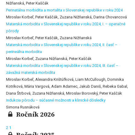
Nižňanská, Peter Kaščák
Perinatálna morbidita a mortalita v Slovenskej republike v roku 2024
Miroslav Korbeľ, Peter Kaščák, Zuzana Nižňanská, Darina Chovancová
Materská morbidita v Slovenskej republike v roku 2024, I. – operačné
pôrody
Miroslav Korbeľ, Peter Kaščák, Zuzana Nižňanská
Materská morbidita v Slovenskej republike v roku 2024, II. časť –
perineálna morbidita
Miroslav Korbeľ, Zuzana Nižňanská, Peter Kaščák
Materská morbidita v Slovenskej republike v roku 2024, III. časť –
závažná materská morbidita
Miroslav Korbeľ, Alexandra Krištúfková, Liam McCullough, Dominika
Kotríková, Mária Vargová, Adam Adamec, Jakub Daniš, Rebeka Gabal,
Diana Štrbová, Zuzana Nižňanská, Miroslav Borovský, Peter Kaščák
Indukcia pôrodu – súčasné možnosti a klinické dôsledky
Simona Rusnáková
Ročník 2026
2
1