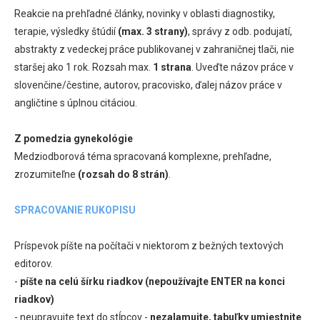
Reakcie na prehľadné články, novinky v oblasti diagnostiky,
terapie, výsledky štúdií
(max. 3 strany)
, správy z odb. podujatí,
abstrakty z vedeckej práce publikovanej v zahraničnej tlači, nie
staršej ako 1 rok. Rozsah max.
1 strana
. Uveďte názov práce v
slovenčine/čestine, autorov, pracovisko, ďalej názov práce v
angličtine s úplnou citáciou.
Z pomedzia gynekológie
Medziodborová téma spracovaná komplexne, prehľadne,
zrozumiteľne
(rozsah do 8 strán)
.
SPRACOVANIE RUKOPISU
Príspevok píšte na počítači v niektorom z bežných textových
editorov.
-
píšte na celú šírku riadkov (nepoužívajte ENTER na konci
riadkov)
- neupravujte text do stĺpcov -
nezalamujte, tabuľky umiestnite