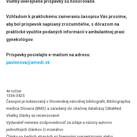
Všetky uverejnené príspevky sú honorované.
Vzhľadom k praktickému zameraniu časopisu Vás prosíme,
aby bol príspevok napísaný zrozumiteľne, s dôrazom na
praktické využitie podaných informácií v ambulantnej praxi
gynekológov.
Príspevky posielajte e-mailom na adresu:
paulenova@amedi.sk
4x ročne
1336-3425
Časopis je indexovaný v Slovenskej národnej bibliografii, Bibliographia
medica Slovaca (BMS) a zaradený do citačnej databázy CiBaMed.
Všetky články sú recenzované.
Vydavateľ nenesie zodpovednosť za údaje a názory autorov
jednotlivých článkov či inzerátov.
Články na šedých stranách sú firemnými prezentáciami alebo