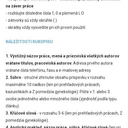
na záver práce
- rozlišujte dôsledne čísla 1, 0 a písmená l, O
- zátvorky sú vždy okrúhle ( )
- skratky vždy vysvetlite pri ich prvom použití
NÁLEŽITOSTI RUKOPISU
1. Výstižný názov práce, mená a priezviská všetkých autorov
vrátane titulov, pracoviská autorov.
Adresa prvého autora
vrátane čísla telefónu, faxu a e-mailovej adresy.
2. Súhrn
- stručné zhrnutie obsahu príspevku v rozsahu
maximálne 10 riadkov (len pri prehľadových prácach,
kazuistikách a Z pomedzia gynekológie). Píšte v 1. alebo 3.
osobe jednotného alebo množného čísla (zjednotiť podľa typu
článku).
3. Kľúčové slová
- v rozsahu 3-6 (len pri prehľadových prácach, Z
pomedzia gynekológie).
4. Anglický preklad:
názov práce, súhrn, kľúčové slová
(len pri