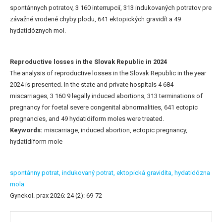
spontánnych potratov, 3 160 interrupcií, 313 indukovaných potratov pre
závažné vrodené chyby plodu, 641 ektopických gravidít a 49
hydatidóznych mol.
Reproductive losses in the Slovak Republic in 2024
The analysis of reproductive losses in the Slovak Republic in the year
2024 is presented. In the state and private hospitals 4 684
miscarriages, 3 160 9 legally induced abortions, 313 terminations of
pregnancy for foetal severe congenital abnormalities, 641 ectopic
pregnancies, and 49 hydatidiform moles were treated.
Keywords:
miscarriage, induced abortion, ectopic pregnancy,
hydatidiform mole
spontánny potrat,
indukovaný potrat,
ektopická gravidita,
hydatidózna
mola
Gynekol. prax 2026; 24 (2): 69-72