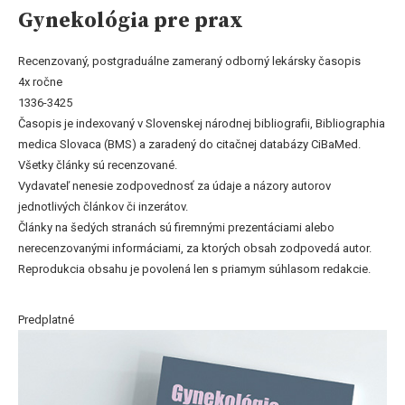
Gynekológia pre prax
Recenzovaný, postgraduálne zameraný odborný lekársky časopis
4x ročne
1336-3425
Časopis je indexovaný v Slovenskej národnej bibliografii, Bibliographia
medica Slovaca (BMS) a zaradený do citačnej databázy CiBaMed.
Všetky články sú recenzované.
Vydavateľ nenesie zodpovednosť za údaje a názory autorov
jednotlivých článkov či inzerátov.
Články na šedých stranách sú firemnými prezentáciami alebo
nerecenzovanými informáciami, za ktorých obsah zodpovedá autor.
Reprodukcia obsahu je povolená len s priamym súhlasom redakcie.
Predplatné