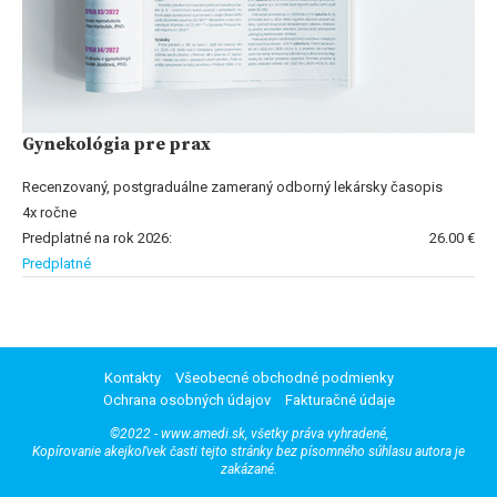
Gynekológia pre prax
Recenzovaný, postgraduálne zameraný odborný lekársky časopis
4x ročne
Predplatné na rok 2026:
26.00 €
Predplatné
Kontakty
Všeobecné obchodné podmienky
Ochrana osobných údajov
Fakturačné údaje
©2022 - www.amedi.sk, všetky práva vyhradené,
Kopírovanie akejkoľvek časti tejto stránky bez písomného súhlasu autora je
zakázané.