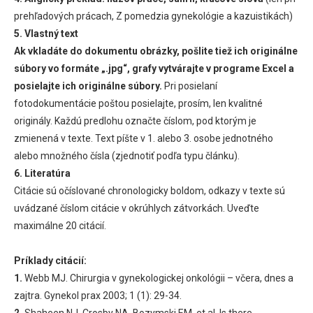
prehľadových prácach, Z pomedzia gynekológie a kazuistikách)
5. Vlastný text
Ak vkladáte do dokumentu obrázky, pošlite tiež ich originálne
súbory vo formáte „.jpg“, grafy vytvárajte v programe Excel a
posielajte ich originálne súbory.
Pri posielaní
fotodokumentácie poštou posielajte, prosím, len kvalitné
originály. Každú predlohu označte číslom, pod ktorým je
zmienená v texte. Text píšte v 1. alebo 3. osobe jednotného
alebo množného čísla (zjednotiť podľa typu článku).
6. Literatúra
Citácie sú očíslované chronologicky boldom, odkazy v texte sú
uvádzané číslom citácie v okrúhlych zátvorkách. Uveďte
maximálne 20 citácií.
Príklady citácií:
1.
Webb MJ. Chirurgia v gynekologickej onkológii – včera, dnes a
zajtra. Gynekol prax 2003; 1 (1): 29-34.
2.
Shaheen NJ, Crosby NA, Bozymski EM, et al. Is there