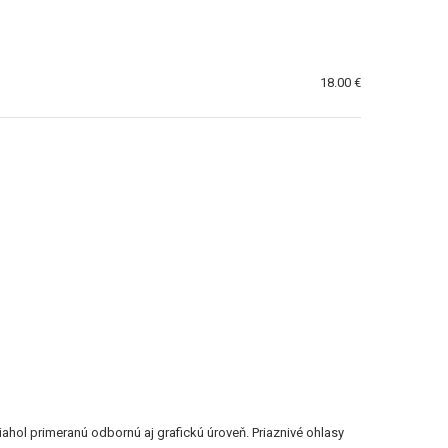
18.00 €
iahol primeranú odbornú aj grafickú úroveň. Priaznivé ohlasy