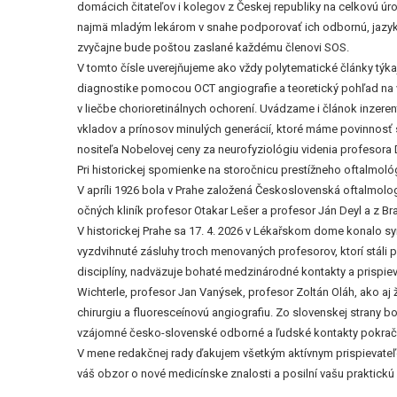
domácich čitateľov i kolegov z Českej republiky na celkovú ú
najmä mladým lekárom v snahe podporovať ich odbornú, jazyko
zvyčajne bude poštou zaslané každému členovi SOS.
V tomto čísle uverejňujeme ako vždy polytematické články týka
diagnostike pomocou OCT angiografie a teoretický pohľad na 
v liečbe chorioretinálnych ochorení. Uvádzame i článok inzer
vkladov a prínosov minulých generácií, ktoré máme povinnosť s
nositeľa Nobelovej ceny za neurofyziológiu videnia profesora
Pri historickej spomienke na storočnicu prestížneho oftalmoló
V apríli 1926 bola v Prahe založená Československá oftalmolog
očných kliník profesor Otakar Lešer a profesor Ján Deyl a z Br
V historickej Prahe sa 17. 4. 2026 v Lékařskom dome konalo s
vyzdvihnuté zásluhy troch menovaných profesorov, ktorí stál
disciplíny, nadväzuje bohaté medzinárodné kontakty a prispie
Wichterle, profesor Jan Vanýsek, profesor Zoltán Oláh, ako aj ži
chirurgiu a fluoresceínovú angiografiu. Zo slovenskej strany b
vzájomné česko-slovenské odborné a ľudské kontakty pokračuj
V mene redakčnej rady ďakujem všetkým aktívnym prispievateľom
váš obzor o nové medicínske znalosti a posilní vašu praktickú 