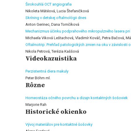
Širokouhlá OCT angiografia
Nikoleta Mátéová, Lucia Štefaničková
Skríning v detskej oftalmológii dnes
Anton Gerinec, Dana Tomčíková
Mechanizmus účinku podprahového mikropulzného lasera pri l
Michaela Viková Leštachová, Vladimír Kováč, Petra Bačová, Má
Oftalmotrip: Prehľad patologických zmien na oku v závislosti 
Nikola Petrová, Terézia Kaššová
Videokazuistika
Perzistentná diera makuly
Peter Böhm ml.
Rôzne
Homeostáza očného povrchu a dizajn kontaktných šošoviek
Marjorie Rah
Historické okienko
Vývoj materiálov pre kontaktné šošovky