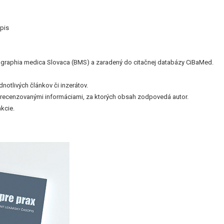
pis
bliographia medica Slovaca (BMS) a zaradený do citačnej databázy CiBaMed.
otlivých článkov či inzerátov.
nerecenzovanými informáciami, za ktorých obsah zodpovedá autor.
kcie.