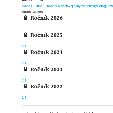
Alena Furdová
David H. Hubel – nositeľ Nobelovej ceny za neurofyziológiu zr
Anton Gerinec
Ročník 2026
1
Ročník 2025
2
1
Ročník 2024
2
1
Ročník 2023
2
1
Ročník 2022
2
1