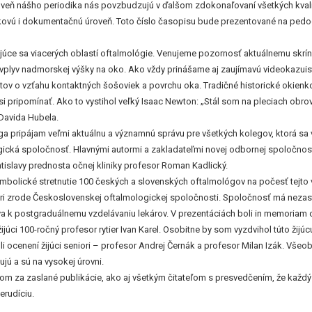
roveň nášho periodika nás povzbudzujú v ďalšom zdokonaľovaní všetkých kvalit
vú i dokumentačnú úroveň. Toto číslo časopisu bude prezentované na pedoof
júce sa viacerých oblastí oftalmológie. Venujeme pozornosť aktuálnemu skríni
vplyv nadmorskej výšky na oko. Ako vždy prinášame aj zaujímavú videokazuist
entov o vzťahu kontaktných šošoviek a povrchu oka. Tradičné historické okien
i pripomínať. Ako to vystihol veľký Isaac Newton: „Stál som na pleciach obro
 Davida Hubela.
ga pripájam veľmi aktuálnu a významnú správu pre všetkých kolegov, ktorá sa 
ická spoločnosť. Hlavnými autormi a zakladateľmi novej odbornej spoločnosti
atislavy prednosta očnej kliniky profesor Roman Kadlický.
ymbolické stretnutie 100 českých a slovenských oftalmológov na počesť tejto
i pri zrode Československej oftalmologickej spoločnosti. Spoločnosť má nez
va k postgraduálnemu vzdelávaniu lekárov. V prezentáciách boli in memoriam
júci 100-ročný profesor rytier Ivan Karel. Osobitne by som vyzdvihol túto žijúcu
oli ocenení žijúci seniori – profesor Andrej Černák a profesor Milan Izák. Vše
ú a sú na vysokej úrovni.
 za zaslané publikácie, ako aj všetkým čitateľom s presvedčením, že každý n
erudíciu.