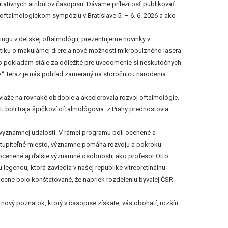
atívnych atribútov časopisu. Dávame príležitosť publikovať
talmologickom sympóziu v Bratislave 5. – 6. 6. 2026 a ako
ngu v detskej oftalmológii, prezentujeme novinky v
iku o makulárnej diere a nové možnosti mikropulzného lasera
ko pokladám stále za dôležité pre uvedomenie si neskutočných
v.“ Teraz je náš pohľad zameraný na storočnicu narodenia
viaže na rovnaké obdobie a akcelerovala rozvoj oftalmológie.
 boli traja špičkoví oftalmológovia: z Prahy prednostovia
 významnej udalosti. V rámci programu boli ocenené a
astupiteľné miesto, významne pomáha rozvoju a pokroku
 ocenené aj ďalšie významné osobnosti, ako profesor Otto
 legendu, ktorá zaviedla v našej republike vitreoretinálnu
obecne bolo konštatované, že napriek rozdeleniu bývalej ČSR
ový poznatok, ktorý v časopise získate, vás obohatí, rozšíri