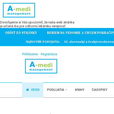
Dovoľujeme si Vás upozorniť, že naša web stránka
je určená iba pre odbornú lekársku verejnosť.
ODÍSŤ ZO STRÁNKY
BERIEM NA VEDOMIE A CHCEM POKRAČO
ochorení
NAJNOVŠIE PODUJATIA:
55. slovenský a českýcerebrova
Prihlásenie
Registrácia
ÚVOD
PODUJATIA
KNIHY
ČASOPISY