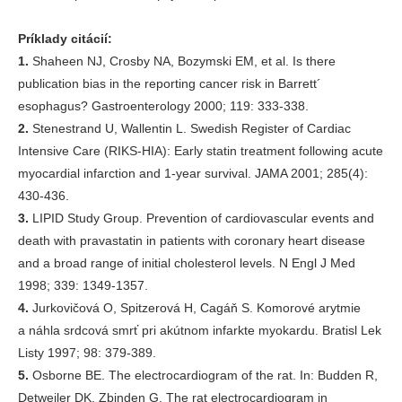
Príklady citácií:
1.
Shaheen NJ, Crosby NA, Bozymski EM, et al. Is there
publication bias in the reporting cancer risk in Barrett´
esophagus? Gastroenterology 2000; 119: 333-338.
2.
Stenestrand U, Wallentin L. Swedish Register of Cardiac
Intensive Care (RIKS-HIA): Early statin treatment following acute
myocardial infarction and 1-year survival. JAMA 2001; 285(4):
430-436.
3.
LIPID Study Group. Prevention of cardiovascular events and
death with pravastatin in patients with coronary heart disease
and a broad range of initial cholesterol levels. N Engl J Med
1998; 339: 1349-1357.
4.
Jurkovičová O, Spitzerová H, Cagáň S. Komorové arytmie
a náhla srdcová smrť pri akútnom infarkte myokardu. Bratisl Lek
Listy 1997; 98: 379-389.
5.
Osborne BE. The electrocardiogram of the rat. In: Budden R,
Detweiler DK, Zbinden G. The rat electrocardiogram in