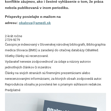
konflikte záujmov, ako i čestné vyhlásenie o tom, že práca
nebola publikovaná v inom periodiku.
Príspevky posielajte e-mailom na
adresu:
okalova@amedi.sk
2-krát ročne
2729-9279
Časopis je indexovaný v Slovenskej národnej bibliografii, Bibliographia
medica Slovaca (BMS) a zaradený do citačnej databázy CiBaMed.
Všetky články sú recenzované.
Vydavateľ nenesie zodpovednosť za údaje a názory autorov
jednotlivých článkov či inzerátov.
Články na sivých stranách sú firemnými prezentáciami alebo
nerecenzovanými informáciami, za ktorých obsah zodpovedá autor.
Reprodukcia obsahu je povolená len s priamym súhlasom redakcie.
Predplatné