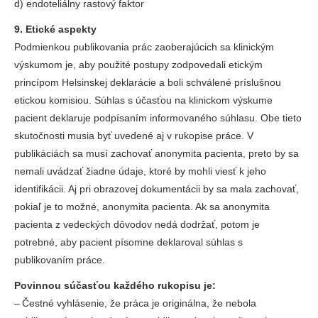
d) endoteliálny rastový faktor
9. Etické aspekty
Podmienkou publikovania prác zaoberajúcich sa klinickým
výskumom je, aby použité postupy zodpovedali etickým
princípom Helsinskej deklarácie a boli schválené príslušnou
etickou komisiou. Súhlas s účasťou na klinickom výskume
pacient deklaruje podpísaním informovaného súhlasu. Obe tieto
skutočnosti musia byť uvedené aj v rukopise práce. V
publikáciách sa musí zachovať anonymita pacienta, preto by sa
nemali uvádzať žiadne údaje, ktoré by mohli viesť k jeho
identifikácii. Aj pri obrazovej dokumentácii by sa mala zachovať,
pokiaľ je to možné, anonymita pacienta. Ak sa anonymita
pacienta z vedeckých dôvodov nedá dodržať, potom je
potrebné, aby pacient písomne deklaroval súhlas s
publikovaním práce.
Povinnou súčasťou každého rukopisu je:
‒
Čestné vyhlásenie, že práca je originálna, že nebola