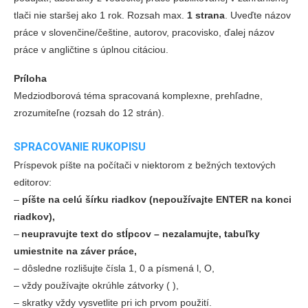
tlači nie staršej ako 1 rok. Rozsah max.
1 strana
. Uveďte názov
práce v slovenčine/češtine, autorov, pracovisko, ďalej názov
práce v angličtine s úplnou citáciou.
Príloha
Medziodborová téma spracovaná komplexne, prehľadne,
zrozumiteľne (rozsah do 12 strán).
SPRACOVANIE RUKOPISU
Príspevok píšte na počítači v niektorom z bežných textových
editorov:
‒
píšte na celú šírku riadkov (nepoužívajte ENTER na konci
riadkov),
‒
neupravujte text do stĺpcov – nezalamujte, tabuľky
umiestnite na záver práce,
‒
dôsledne rozlišujte čísla 1, 0 a písmená l, O,
‒
vždy používajte okrúhle zátvorky ( ),
‒
skratky vždy vysvetlite pri ich prvom použití.