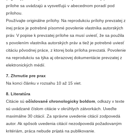
prílohe sa uvádzajú a vysvetľujú v abecednom poradí pod
prílohou.
Používajte originálne prílohy. Na reprodukciu prílohy prevzatej z
inej práce je potrebné písomné povolenie vlastníka autorských
práv. V popise k prevzatej prílohe sa musí uviesť, že sa použila
s povolením vlastníka autorských práv a tiež je potrebné uviesť
citáciu pôvodnej práce, z ktorej bola príloha prevzatá. Povolenie
na reprodukciu sa týka aj obrazovej dokumentácie prevzatej z
elektronických médií.
7. Zhrnutie pre prax
Na konci článku v rozsahu 10 až 15 viet.
8. Literatúra
Citácie sú
očíslované chronologicky boldom
, odkazy v texte
sú uvádzané číslom citácie v okrúhlych zátvorkách. Uveďte
maximálne 30 citácií. Za správne uvedenie citácií zodpovedá
autor. Ak spôsob uvedenia citácií nezodpovedá požadovaným
kritériám, práca nebude prijatá na publikovanie.