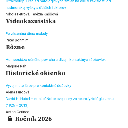
Oftalmotrip: Prehľad patologických zmien na oku v závislosti od
nadmorskej výšky a ďalších faktorov
Nikola Petrová, Terézia Kaššová
Videokazuistika
Perzistentná diera makuly
Peter Böhm ml.
Rôzne
Homeostáza očného povrchu a dizajn kontaktných šošoviek
Marjorie Rah
Historické okienko
Vývoj materiálov pre kontaktné šošovky
Alena Furdová
David H. Hubel – nositeľ Nobelovej ceny za neurofyziológiu zraku
(1926 – 2013)
Anton Gerinec
Ročník 2026