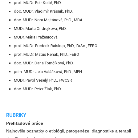
prof. MUDr. Petr Kolář, PhD.
doc. MUDr. Vladimír Krásnik, PhD.
doc. MUDr. Nora Majtánová, PhD., MBA
MUDr. Marta Ondrejková, PhD.
MUDr. Mária Praženicová
prof. MUDr. Frederik Raiskup, PhD., DrSc., FEBO
prof. MUDr. Matúš Rehák, PhD., FEBO
doc. MUDr. Dana Tomčíková, PhD.
prim. MUDr. Jela Valášková, PhD., MPH
MUDr. Pavol Veselý, PhD., FWCSR
doc. MUDr. Peter Žiak, PhD.
RUBRIKY
Prehľadové práce
Najnovšie poznatky o etiológii, patogenéze, diagnostike a terapii