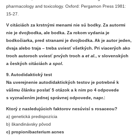
pharmacology and toxicology. Oxford: Pergamon Press 1981:
15-27.
V citáciách za krstnými menami nie sú bodky. Za autormi
nie je dvojbodka, ale bodka. Za rokom vydania je
bodkočiarka, pred stranami je dvojbodka. Ak je autor jeden,
dvaja alebo traja – treba uviesť všetkých. Pri viacerých ako
troch autoroch uviesť prvých troch a
et al.
, v slovenských
a českých citáciách
a spol
.
9. Autodidaktický test
Na uverejnenie autodidaktických testov je potrebné k
vášmu článku poslať 5 otázok a k nim po 4 odpovede
s vyznačením jednej správnej odpovede, napr.:
Ktorý z nasledujúcich faktorov nesúvisí s rosaceou?
a) genetická predispozícia
b) škandinávsky pôvod
c) propionibacterium acnes