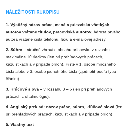
NÁLEŽITOSTI RUKOPISU
1. Výstižný názov práce, mená a priezviská všetkých
autorov vrátane titulov, pracoviská autorov.
Adresa prvého
autora vrátane čísla telefónu, faxu a e-mailovej adresy.
2. Súhrn
– stručné zhrnutie obsahu príspevku v rozsahu
maximálne 10 riadkov (len pri prehľadových prácach,
kazuistikách a v prípade príloh). Píšte v 1. osobe množného
čísla alebo v 3. osobe jednotného čísla (zjednotiť podľa typu
článku).
3. Kľúčové slová
– v rozsahu 3 – 6 (len pri prehľadových
prácach z oftalmológie).
4. Anglický preklad: názov práce, súhrn, kľúčové slová
(len
pri prehľadových prácach, kazuistikách a v prípade príloh)
5. Vlastný text