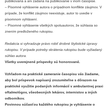
publikovaná a ani zadaná na publikovanie v inom časopise.
‒
Písomné vyhlásenie autora o prípadnom konflikte záujmov. V
prípade, že konflikt záujmov neexistuje, autor to uvedie v
písomnom vyhlásení.
‒
Písomné vyhlásenie všetkých spoluautorov, že súhlasia so
znením predloženého rukopisu.
Redakcia si vyhradzuje právo robiť drobné štylistické úpravy
rukopisu. V prípade potreby skrátenia rukopisu bude vyžiadaný
súhlas autora.
Všetky uverejnené príspevky sú honorované.
Vzhľadom na praktické zameranie časopisu vás žiadame,
aby bol príspevok napísaný zrozumiteľne s dôrazom na
praktické využitie podaných informácií v ambulantnej praxi
oftalmológov, všeobecných lekárov, internistov a iných
odborníkov.
Povinnou súčasťou každého rukopisu je vyhlásenie o