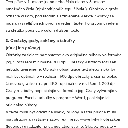
Text píšte v 1. osobe jednotného čísla alebo v 3. osobe
množného čísla (zjednotiť podľa typu článku). Obrázky a grafy
označte číslom, pod ktorým sú zmienené v texte. Skratky sa
musia vysvetliť pri ich prvom uvedení texte. Po prvom uvedení
sa skratka používa v celom ďalšom texte.
6. Obrázky, grafy, schémy a tabuľky
(ďalej len
prílohy
)
Obrázky zasielajte samostatne ako originálne súbory vo formáte
jpg, v rozlíšení minimálne 300 dpi. Obrázky v nižšom rozlíšení
nebudú uverejnené. Obrázky obsahujúce text alebo šípky by
mali byť optimálne v rozlíšení 600 dpi, obrázky s čierno-bielou
čiarovou grafikou, napr. EKG, optimálne v rozlíšení 1 200 dpi.
Grafy a tabuľky neposielajte vo formáte jpg. Grafy vytvárajte v
programe Excel a tabuľky v programe Word, posielajte ich
originálne súbory.
V texte musí byť odkaz na všetky prílohy. Každá príloha musí
mať stručný a výstižný názov. Text, resp. vysvetlivky k obrázkom
(legendy) uvádzajte na samostatnej strane. Skratky použité v