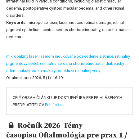
intraretinal fluid in various conditions, including diabetic macular
oedema, postoperative cystoid macular oedema, and other retinal
disorders.
Keywords:
micropulse laser, laser-induced retinal damage, retinal
pigment epithelium, central serous chorioretinopathy, diabetic macular
oedema
mikropulzný laser,
laserom indukované poškodenie sietnice,
retinálny
pigmentový epitel,
centrálna serózna chorioretinopatia,
diabetický
edém makuly,
edém makuly po oklúzii retinálnej vény
Oftalmol. prax 2026; 5 (1): 16-19
CELÝ OBSAH ČLÁNKU JE DOSTUPNÝ IBA PRE PRIHLÁSENÝCH
PREDPLATITEĽOV
Prihlásiť sa
Ročník 2026 Témy
časopisu Oftalmológia pre prax 1 /