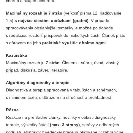
chorôb a skupín ochorení.
Maximálny rozsah je 7 strán
(veľkosť písma 12, riadkovanie
1,5)
s najviac šiestimi obrázkami (grafmi)
. V prípade
spracovávania obsiahlejšej tematiky je možné po dohode
s redakciou rozdeliť príspevok do niekoľkých častí. Článok píšte
s dôrazom na jeho
praktické využitie oftalmológmi
.
Kazuistika
Maximálny rozsah je
7 strán
. Členenie: súhrn, úvod, vlastný
prípad, diskusia, záver, literatúra.
Algoritmy diagnostiky a terapie
Diagnostika a terapia spracovaná v tabuľkách a schémach,
s minimom textu, s dôrazom na stručnosť a prehľadnosť.
Rôzne
Reakcie na prehľadné články, novinky v oblasti diagnostiky,
terapie, výsledky štúdií
(max. 3 strany)
, správy z odborných
podujatí, abstrakty z vedeckej práce publikovanej v zahraničnej