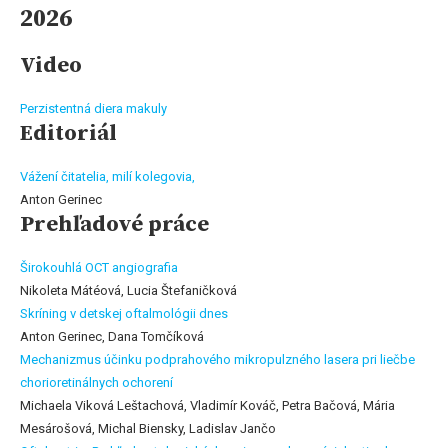
2026
Video
Perzistentná diera makuly
Editoriál
Vážení čitatelia, milí kolegovia,
Anton Gerinec
Prehľadové práce
Širokouhlá OCT angiografia
Nikoleta Mátéová, Lucia Štefaničková
Skríning v detskej oftalmológii dnes
Anton Gerinec, Dana Tomčíková
Mechanizmus účinku podprahového mikropulzného lasera pri liečbe
chorioretinálnych ochorení
Michaela Viková Leštachová, Vladimír Kováč, Petra Bačová, Mária
Mesárošová, Michal Biensky, Ladislav Jančo