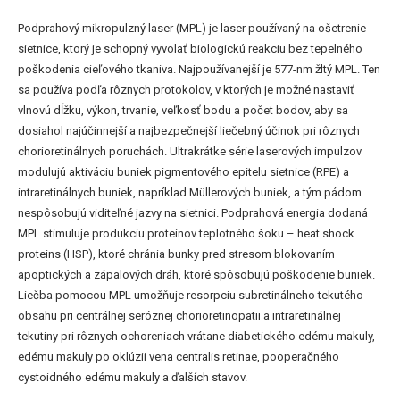
Podprahový mikropulzný laser (MPL) je laser používaný na ošetrenie
sietnice, ktorý je schopný vyvolať biologickú reakciu bez tepelného
poškodenia cieľového tkaniva. Najpoužívanejší je 577-nm žltý MPL. Ten
sa používa podľa rôznych protokolov, v ktorých je možné nastaviť
vlnovú dĺžku, výkon, trvanie, veľkosť bodu a počet bodov, aby sa
dosiahol najúčinnejší a najbezpečnejší liečebný účinok pri rôznych
chorioretinálnych poruchách. Ultrakrátke série laserových impulzov
modulujú aktiváciu buniek pigmentového epitelu sietnice (RPE) a
intraretinálnych buniek, napríklad Müllerových buniek, a tým pádom
nespôsobujú viditeľné jazvy na sietnici. Podprahová energia dodaná
MPL stimuluje produkciu proteínov teplotného šoku – heat shock
proteins (HSP), ktoré chránia bunky pred stresom blokovaním
apoptických a zápalových dráh, ktoré spôsobujú poškodenie buniek.
Liečba pomocou MPL umožňuje resorpciu subretinálneho tekutého
obsahu pri centrálnej seróznej chorioretinopatii a intraretinálnej
tekutiny pri rôznych ochoreniach vrátane diabetického edému makuly,
edému makuly po oklúzii vena centralis retinae, pooperačného
cystoidného edému makuly a ďalších stavov.