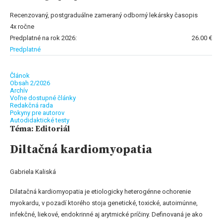
Recenzovaný, postgraduálne zameraný odborný lekársky časopis
4x ročne
Predplatné na rok 2026:
26.00 €
Predplatné
Článok
Obsah 2/2026
Archív
Voľne dostupné články
Redakčná rada
Pokyny pre autorov
Autodidaktické testy
Téma: Editoriál
Diltačná kardiomyopatia
Gabriela Kaliská
Dilatačná kardiomyopatia je etiologicky heterogénne ochorenie
myokardu, v pozadí ktorého stoja genetické, toxické, autoimúnne,
infekčné, liekové, endokrinné aj arytmické príčiny. Definovaná je ako