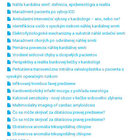
Náhla kardiálna smrť: definícia, epidemiológia a realita
Manažment pacienta po výboji ICD
Ambulantní intervenční výkony v kardiologii – ano, nebo ne?
Identifikácia osôb s vysokým rizikom náhlej kardiálnej smrti
Elektrofyziologické mechanizmy a substrát náhlé srdeční smrti
Manažment chorých po odvrátenej náhlej smrti
Primárna prevencia náhlej kardiálnej smrti
Vrodené srdcové chyby u dospelých pacientov
Perspektívy a realita bunkovej liečby v kardiológii
Perkutánna transvenózna mitrálna valvuloplastika u pacienta s
vysokým operačným rizikom
Infikovaný trombus ľavej predsiene
Kardioembolický infarkt mozgu z pohľadu neurológa
Kalciové senzitizéry - nový obzor v liečbe srdcového zlyhania
Multimodality imaging of cardiac amyloidosis
Čo sa môže skrývať za dilatáciou pravej predsiene?
Čo sa môže skrývať za dilatáciou pravej predsiene?
Ebsteinova anomália trikuspidálnej chlopne
Ebsteinova anomália trikuspidálnej chlopne