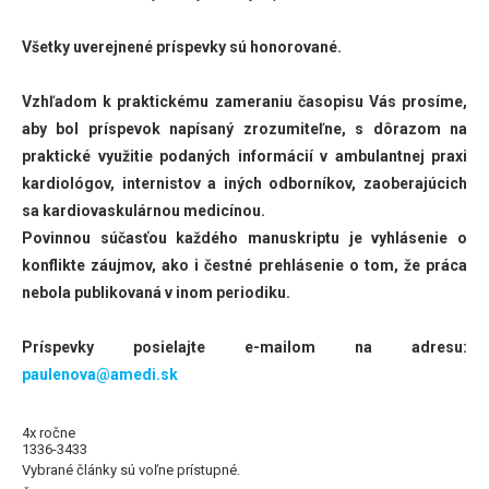
Všetky uverejnené príspevky sú honorované.
Vzhľadom k praktickému zameraniu časopisu Vás prosíme,
aby bol príspevok napísaný zrozumiteľne, s dôrazom na
praktické využitie podaných informácií v ambulantnej praxi
kardiológov, internistov a iných odborníkov, zaoberajúcich
sa kardiovaskulárnou medicínou.
Povinnou súčasťou každého manuskriptu je vyhlásenie o
konflikte záujmov, ako i čestné prehlásenie o tom, že práca
nebola publikovaná v inom periodiku.
Príspevky posielajte e-mailom na adresu:
paulenova@amedi.sk
4x ročne
1336-3433
Vybrané články sú voľne prístupné.