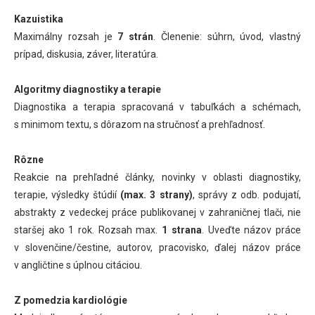
Kazuistika
Maximálny rozsah je
7 strán
. Členenie: súhrn, úvod, vlastný
prípad, diskusia, záver, literatúra.
Algoritmy diagnostiky a terapie
Diagnostika a terapia spracovaná v tabuľkách a schémach,
s minimom textu, s dôrazom na stručnosť a prehľadnosť.
Rôzne
Reakcie na prehľadné články, novinky v oblasti diagnostiky,
terapie, výsledky štúdií
(max. 3 strany)
, správy z odb. podujatí,
abstrakty z vedeckej práce publikovanej v zahraničnej tlači, nie
staršej ako 1 rok. Rozsah max.
1 strana
. Uveďte názov práce
v slovenčine/čestine, autorov, pracovisko, ďalej názov práce
v angličtine s úplnou citáciou.
Z pomedzia kardiológie