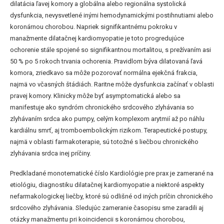
dilatácia ľavej komory a globálna alebo regionálna systolická
dysfunkcia, nevysvetlené inými hemodynamickými postihnutiami alebo
koronárnou chorobou. Napriek signifikantnému pokroku v
manažmente dilatačnej kardiomyopatie je toto progredujúce
ochorenie stále spojené so signifikantnou mortalitou, s prežívaním asi
50 % po 5 rokoch trvania ochorenia. Pravidlom býva dilatovaná ľavá
komora, zriedkavo sa môže pozorovať normálna ejekčná frakcia,
najmä vo včasných štádiách. Raritne môže dysfunkcia začínať v oblasti
pravej komory. Klinicky môže byť asymptomatická alebo sa
manifestuje ako syndróm chronického srdcového zlyhávania so
zlyhávaním srdca ako pumpy, celým komplexom arytmií až po náhlu
kardiálnu smrť, aj tromboembolickým rizikom. Terapeutické postupy,
najmä v oblasti farmakoterapie, sú totožné s liečbou chronického
zlyhávania srdca inej príčiny.
Predkladané monotematické číslo Kardiológie pre prax je zamerané na
etiológiu, diagnostiku dilatačnej kardiomyopatie a niektoré aspekty
nefarmakologickej liečby, ktoré sú odlišné od iných príčin chronického
srdcového zlyhávania. Sledujúc zameranie časopisu sme zaradili aj
otázky manažmentu pri koincidencii s koronárnou chorobou,