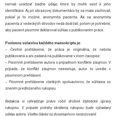
nemali uvádzať žiadne údaje, ktoré by mohli viesť k jeho
identifikácii. Aj pri obrazovej dokumentácii by sa mala zachovať,
pokiaľ je to možné, anonymita pacienta. Ak sa anonymita
pacienta z vedeckých dôvodov nedá dodržať, potom je potrebné,
aby pacient písomne deklaroval súhlas s publikovaním práce.
Povinnou súčasťou každého manuskriptu je:
‒ Čestné prehlásenie, že práca je originálna, že nebola
publikovaná a ani zadaná na publikovanie v inom časopise.
‒ Písomné prehlásenie autora o prípadnom konflikte záujmov. V
prípade, že konflikt záujmov neexistuje, autor to uvedie v
písomnom prehlásení.
‒ Písomné prehlásenie všetkých spoluautorov, že súhlasia so
znením predloženého rukopisu.
Redakcia si vyhradzuje právo robiť drobné štylistické úpravy
rukopisu. V prípade potreby skrátenia rukopisu bude vyžiadaný
súhlas autora. Všetky články sú dvojstupňovo recenzované.