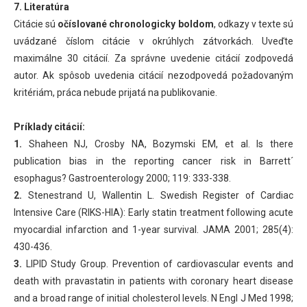
7. Literatúra
Citácie sú
očíslované chronologicky boldom
, odkazy v texte sú
uvádzané číslom citácie v okrúhlych zátvorkách. Uveďte
maximálne 30 citácií. Za správne uvedenie citácií zodpovedá
autor. Ak spôsob uvedenia citácií nezodpovedá požadovaným
kritériám, práca nebude prijatá na publikovanie.
Príklady citácií:
1.
Shaheen NJ, Crosby NA, Bozymski EM, et al. Is there
publication bias in the reporting cancer risk in Barrett´
esophagus? Gastroenterology 2000; 119: 333-338.
2.
Stenestrand U, Wallentin L. Swedish Register of Cardiac
Intensive Care (RIKS-HIA): Early statin treatment following acute
myocardial infarction and 1-year survival. JAMA 2001; 285(4):
430-436.
3.
LIPID Study Group. Prevention of cardiovascular events and
death with pravastatin in patients with coronary heart disease
and a broad range of initial cholesterol levels. N Engl J Med 1998;