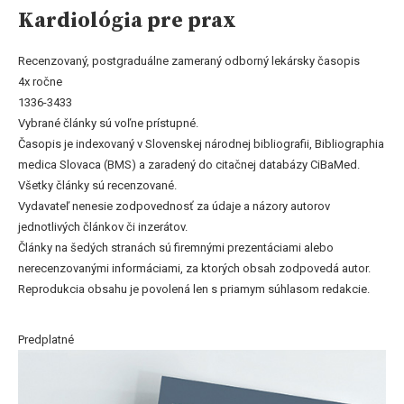
Kardiológia pre prax
Recenzovaný, postgraduálne zameraný odborný lekársky časopis
4x ročne
1336-3433
Vybrané články sú voľne prístupné.
Časopis je indexovaný v Slovenskej národnej bibliografii, Bibliographia
medica Slovaca (BMS) a zaradený do citačnej databázy CiBaMed.
Všetky články sú recenzované.
Vydavateľ nenesie zodpovednosť za údaje a názory autorov
jednotlivých článkov či inzerátov.
Články na šedých stranách sú firemnými prezentáciami alebo
nerecenzovanými informáciami, za ktorých obsah zodpovedá autor.
Reprodukcia obsahu je povolená len s priamym súhlasom redakcie.
Predplatné