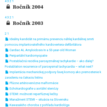
4
3
2
1
Ročník 2004
4
3
2
1
Ročník 2003
2
1
Ideálny kandidát na primárnu prevenciu náhlej kardiálnej smrti
pomocou implantovateľného kardiovertera-defibrilátora
Cardiac AL Amyloidosis In a 53-year-old Woman
Peripartální kardiomyopatie
Postablačná recidíva paroxyzmálnej tachykardie – ako ďalej?
Postablation recurrence of paroxysmal tachycardia – what next?
Implantácia mechanickej podpory ľavej komory ako premostenie k
zaradeniu na čakaciu listinu
Pľúcne artériovenózne malformácie
Echokardiografie u aortální stenózy
STEMI: možnosti reperfúznej liečby
Manažment STEMI – situácia na Slovensku
Kawasakiho choroba z pohľadu kardiológa