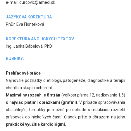
e-mail: durcovic@amedi.sk
JAZYKOVÁ KOREKTÚRA
PhDr. Eva Flonteková
KOREKTÚRA ANGLICKÝCH TEXTOV
Ing. Janka Bábelová, PhD.
RUBRIKY:
Prehľadové práce
Najnovšie poznatky o etiológii, patogenéze, diagnostike a terapii
chorôb a skupín ochorení.
Maximálny rozsah je 8 strán
(veľkosť písma 12, riadkovanie 1,5)
s najviac piatimi obrázkami (grafmi)
. V prípade spracovávania
obsiahlejšej tematiky je možné po dohode s redakciou rozdeliť
príspevok do niekoľkých častí. Článok píšte s dôrazom na jeho
praktické využitie kardiológmi.