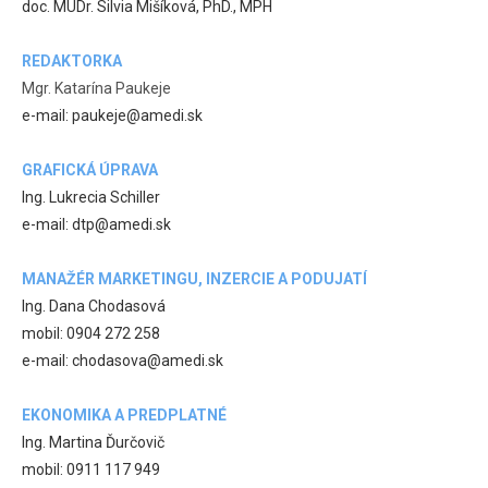
doc. MUDr. Silvia Mišíková, PhD., MPH
REDAKTORKA
Mgr. Katarína Paukeje
e-mail: paukeje@amedi.sk
GRAFICKÁ ÚPRAVA
Ing. Lukrecia Schiller
e-mail: dtp@amedi.sk
MANAŽÉR MARKETINGU, INZERCIE A PODUJATÍ
Ing. Dana Chodasová
mobil: 0904 272 258
e-mail: chodasova@amedi.sk
EKONOMIKA A PREDPLATNÉ
Ing. Martina Ďurčovič
mobil: 0911 117 949