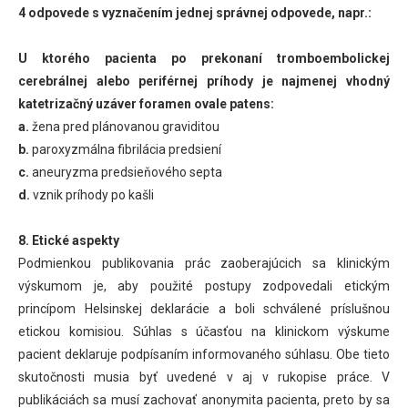
4 odpovede s vyznačením jednej správnej odpovede, napr.:
U ktorého pacienta po prekonaní tromboembolickej
cerebrálnej alebo periférnej príhody je najmenej vhodný
katetrizačný uzáver foramen ovale patens:
a.
žena pred plánovanou graviditou
b.
paroxyzmálna fibrilácia predsiení
c.
aneuryzma predsieňového septa
d.
vznik príhody po kašli
8. Etické aspekty
Podmienkou publikovania prác zaoberajúcich sa klinickým
výskumom je, aby použité postupy zodpovedali etickým
princípom Helsinskej deklarácie a boli schválené príslušnou
etickou komisiou. Súhlas s účasťou na klinickom výskume
pacient deklaruje podpísaním informovaného súhlasu. Obe tieto
skutočnosti musia byť uvedené v aj v rukopise práce. V
publikáciách sa musí zachovať anonymita pacienta, preto by sa