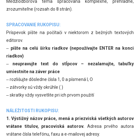
Medziodborová téma spracovaná komplexne, prehľadne,
zrozumiteľne (rozsah do 8 strán).
SPRACOVANIE RUKOPISU:
Príspevok píšte na počítači v niektorom z bežných textových
editorov.
‒
píšte na celú šírku riadkov (nepoužívajte ENTER na konci
riadkov)
‒
neupravujte text do stĺpcov – nezalamujte, tabuľky
umiestnite na záver práce
‒ rozlišujte dôsledne čísla 1, 0 a písmená l, O
‒ zátvorky sú vždy okrúhle ( )
‒ skratky vždy vysvetlite pri ich prvom použití
NÁLEŽITOSTI RUKOPISU:
1. Výstižný názov práce, mená a priezviská všetkých autorov
vrátane titulov, pracoviská autorov.
Adresa prvého autora
vrátane čísla telefónu, faxu a e-mailovej adresy.