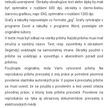
nebudú uverejnené. Obrázky obsahujúce text alebo šípky by mali
byť optimálne v rozlíšení 600 dpi, obrázky s čierno-bielou
čiarovou grafikou, napr. EKG, optimálne v rozlíšení 1200 dpi.
Grafy a tabuľky neposielajte vo formáte „jpg“. Grafy vytvárajte v
programe Excel a tabuľky v programe Word, posielajte ich
originálne súbory.
V texte musí byť odkaz na všetky prílohy. Každá príloha musí mať
stručný a výstižný názov. Text, resp. vysvetlivky k obrázkom
(legendy) uvádzajte na samostatnej strane. Skratky použité v
prílohe sa uvádzajú a vysvetľujú v abecednom poradí pod
prílohou.
Používajte originálne, teda Vami vytvorené prílohy. Na
reprodukciu prílohy prevzatej z inej práce je potrebné písomné
povolenie vlastníka autorských práv. V popise k prevzatej prílohe
sa musí uviesť, že sa použila s povolením a tiež uviesť citácia
pôvodnej práce, z ktorej bola príloha prevzatá. Povolenie na
reprodukciu sa týka aj obrazovej dokumentácie prevzatej z
elektronických médií.