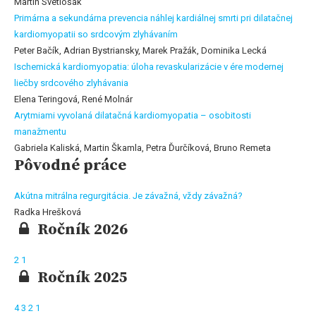
Martin Svetlošák
Primárna a sekundárna prevencia náhlej kardiálnej smrti pri dilatačnej
kardiomyopatii so srdcovým zlyhávaním
Peter Bačík, Adrian Bystriansky, Marek Pražák, Dominika Lecká
Ischemická kardiomyopatia: úloha revaskularizácie v ére modernej
liečby srdcového zlyhávania
Elena Teringová, René Molnár
Arytmiami vyvolaná dilatačná kardiomyopatia – osobitosti
manažmentu
Gabriela Kaliská, Martin Škamla, Petra Ďurčíková, Bruno Remeta
Pôvodné práce
Akútna mitrálna regurgitácia. Je závažná, vždy závažná?
Radka Hrešková
Ročník 2026
2
1
Ročník 2025
4
3
2
1