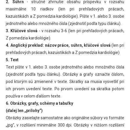
2. Súhrn
- stručné zhrnutie obsahu príspevku v rozsahu
maximálne 10 riadkov (len pri prehľadových prácach,
kazuistikách a Z pomedzia kardiológie). Píšte v 1. alebo 3. osobe
jednotného alebo množného čísla (zjednotiť podľa typu článku).
3. Kľúčové slová
- v rozsahu 3-6 (len pri prehľadových prácach,
Z pomedzia kardiológie).
4. Anglický preklad: názov práce, súhrn, kľúčové slová
(len pri
prehľadových prácach, kazuistikách a Z pomedzia kardiológie)
5. Text
Text píšte v 1. alebo 3. osobe jednotného alebo množného čísla
(zjednotiť podľa typu článku). Obrázky a grafy označte číslom,
pod ktorým sú zmienené v texte. Skratky sa musia vysvetliť pri
ich prvom uvedení texte. Po prvom uvedení sa skratka potom
používa v celom ďalšom texte.
6. Obrázky, grafy, schémy a tabuľky
(ďalej len „prílohy“)
Obrázky zasielajte samostatne ako originálne súbory vo formáte
„jpg“, v rozlíšení minimálne 300 dpi. Obrázky v nižšom rozlíšení