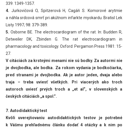
339: 1349-1357.
4.
Jurkovičová O, Spitzerová H, Cagáň S. Komorové arytmie
a náhla srdcová smrť pri akútnom infarkte myokardu. Bratisl Lek
Listy 1997; 98: 379-389.
5.
Osborne BE. The electrocardiogram of the rat. In: Budden R,
Detweiler DK, Zbinden G. The rat electrocardiogram in
pharmacology and toxicology. Oxford: Pergamon Press 1981: 15-
27.
V citáciách za krstnými menami nie sú bodky. Za autormi nie
je dvojbodka, ale bodka. Za rokom vydania je bodkočiarka,
pred stranami je dvojbodka. Ak je autor jeden, dvaja alebo
traja – treba uviesť všetkých. Pri viacerých ako troch
autoroch uviesť prvých troch a „et al”, v slovenských a
českých citáciách „a spol.”.
7. Autodidaktický test
Kvôli uverejňovaniu autodidaktických testov je potrebné
k Vášmu prehľadnému článku dodať 4 otázky a k nim po