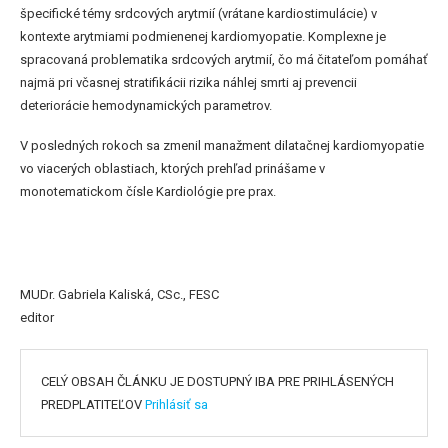
špecifické témy srdcových arytmií (vrátane kardiostimulácie) v
kontexte arytmiami podmienenej kardiomyopatie. Komplexne je
spracovaná problematika srdcových arytmií, čo má čitateľom pomáhať
najmä pri včasnej stratifikácii rizika náhlej smrti aj prevencii
deteriorácie hemodynamických parametrov.
V posledných rokoch sa zmenil manažment dilatačnej kardiomyopatie
vo viacerých oblastiach, ktorých prehľad prinášame v
monotematickom čísle Kardiológie pre prax.
MUDr. Gabriela Kaliská, CSc., FESC
editor
CELÝ OBSAH ČLÁNKU JE DOSTUPNÝ IBA PRE PRIHLÁSENÝCH
PREDPLATITEĽOV
Prihlásiť sa