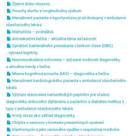
Žijeme dobu vírusovú
Poruchy sluchu a longitudinálny výskum
Manažment pacienta s hypotyreózou je už dostupný v ambulancii
všeobecného lekára
Malnutrícia – podvýživa
Antisekrečná liečba – aktuálna téma súčasnosti
Syndróm bakteriálneho prerastania v tenkom čreve (SIBO)
...vybrané kapitoly...
Neuromuskulárne ochorenia – súčasné možnosti diagnostiky
a aktuálne trendy v liečbe
Mierna kognitívna porucha (MCI) – diagnostika a liečba
Manažment kardiologického pacienta v ambulancii všeobecného
lekára
Význam stanovenia natriuretických peptidov pre včasnú
diagnostiku srdcového zlyhávania u pacientov s diabetes mellitus 2.
typu v ambulancii všeobecného lekára
Krvný obraz ako základ diagnostiky
Chrípka u seniorov v kontexte preventívnych opatrení
Klaritromycín a jeho racionálne využitie v respiračnej medicíne