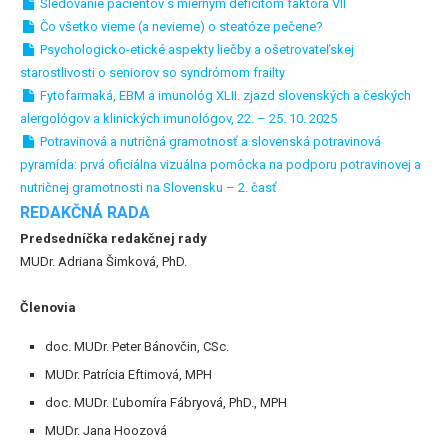
Sledovanie pacientov s miernym deficitom faktora VII
Čo všetko vieme (a nevieme) o steatóze pečene?
Psychologicko-etické aspekty liečby a ošetrovateľskej
starostlivosti o seniorov so syndrómom frailty
Fytofarmaká, EBM a imunológ XLII. zjazd slovenských a českých
alergológov a klinických imunológov, 22. – 25. 10. 2025
Potravinová a nutričná gramotnosť a slovenská potravinová
pyramída: prvá oficiálna vizuálna pomôcka na podporu potravinovej a
nutričnej gramotnosti na Slovensku – 2. časť
REDAKČNÁ RADA
Predsedníčka redakčnej rady
MUDr. Adriana Šimková, PhD.
Členovia
doc. MUDr. Peter Bánovčin, CSc.
MUDr. Patrícia Eftimová, MPH
doc. MUDr. Ľubomíra Fábryová, PhD., MPH
MUDr. Jana Hoozová