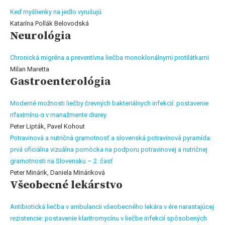
Keď myšlienky na jedlo vyrušujú
Katarína Pollák Belovodská
Neurológia
Chronická migréna a preventívna liečba monoklonálnymi protilátkami
Milan Maretta
Gastroenterológia
Moderné možnosti liečby črevných bakteriálnych infekcií: postavenie
rifaximínu-α v manažmente diarey
Peter Lipták, Pavel Kohout
Potravinová a nutričná gramotnosť a slovenská potravinová pyramída:
prvá oficiálna vizuálna pomôcka na podporu potravinovej a nutričnej
gramotnosti na Slovensku – 2. časť
Peter Minárik, Daniela Mináriková
Všeobecné lekárstvo
Antibiotická liečba v ambulancii všeobecného lekára v ére narastajúcej
rezistencie: postavenie klaritromycínu v liečbe infekcií spôsobených