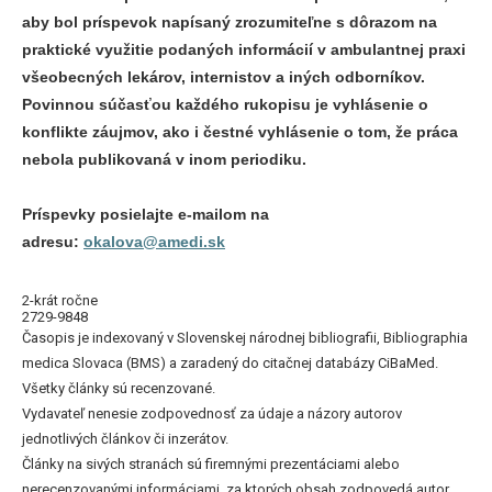
aby bol príspevok napísaný zrozumiteľne s dôrazom na
praktické využitie podaných informácií v ambulantnej praxi
všeobecných lekárov, internistov a iných odborníkov.
Povinnou súčasťou každého rukopisu je vyhlásenie o
konflikte záujmov, ako i čestné vyhlásenie o tom, že práca
nebola publikovaná v inom periodiku.
Príspevky posielajte e-mailom na
adresu:
okalova@amedi.sk
2-krát ročne
2729-9848
Časopis je indexovaný v Slovenskej národnej bibliografii, Bibliographia
medica Slovaca (BMS) a zaradený do citačnej databázy CiBaMed.
Všetky články sú recenzované.
Vydavateľ nenesie zodpovednosť za údaje a názory autorov
jednotlivých článkov či inzerátov.
Články na sivých stranách sú firemnými prezentáciami alebo
nerecenzovanými informáciami, za ktorých obsah zodpovedá autor.