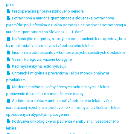
praxi
Predoperačná príprava rizikového seniora
Potravinová a nutričná gramotnosť a slovenská potravinová
pyramída: prvá oficiálna vizuálna pomôcka na podporu potravinovej a
nutričnej gramotnosti na Slovensku – 1. časť
Najčastejšie diagnózy, s ktorým chodia pacienti k ortopédovi, hoci
by mohli ostať v starostlivosti všeobecného lekára
Insomnia u adolescentov v kontexte psychosociálnych dôsledkov
Vážení kolegovia, vážené kolegyne,
Keď myšlienky na jedlo vyrušujú
Chronická migréna a preventívna liečba monoklonálnymi
protilátkami
Moderné možnosti liečby črevných bakteriálnych infekcií:
postavenie rifaximínu-α v manažmente diarey
Antibiotická liečba v ambulancii všeobecného lekára v ére
narastajúcej rezistencie: postavenie klaritromycínu v liečbe infekcií
spôsobených atypickými patogénmi
Podvýživa onkologického pacienta v ambulancii všeobecného
lekára