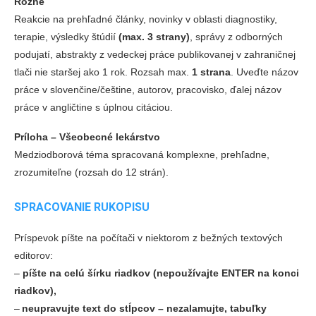
Rôzne
Reakcie na prehľadné články, novinky v oblasti diagnostiky,
terapie, výsledky štúdií
(max. 3 strany)
, správy z odborných
podujatí, abstrakty z vedeckej práce publikovanej v zahraničnej
tlači nie staršej ako 1 rok. Rozsah max.
1 strana
. Uveďte názov
práce v slovenčine/češtine, autorov, pracovisko, ďalej názov
práce v angličtine s úplnou citáciou.
Príloha – Všeobecné lekárstvo
Medziodborová téma spracovaná komplexne, prehľadne,
zrozumiteľne (rozsah do 12 strán).
SPRACOVANIE RUKOPISU
Príspevok píšte na počítači v niektorom z bežných textových
editorov:
‒
píšte na celú šírku riadkov (nepoužívajte ENTER na konci
riadkov),
‒
neupravujte text do stĺpcov – nezalamujte, tabuľky