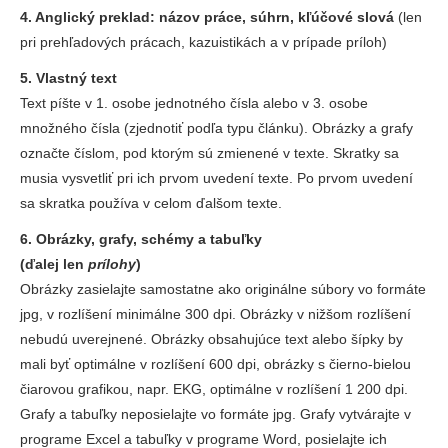
4. Anglický preklad: názov práce, súhrn, kľúčové slová
(len
pri prehľadových prácach, kazuistikách a v prípade príloh)
5. Vlastný text
Text píšte v 1. osobe jednotného čísla alebo v 3. osobe
množného čísla (zjednotiť podľa typu článku). Obrázky a grafy
označte číslom, pod ktorým sú zmienené v texte. Skratky sa
musia vysvetliť pri ich prvom uvedení texte. Po prvom uvedení
sa skratka používa v celom ďalšom texte.
6. Obrázky, grafy, schémy a tabuľky
(ďalej len
prílohy
)
Obrázky zasielajte samostatne ako originálne súbory vo formáte
jpg, v rozlíšení minimálne 300 dpi. Obrázky v nižšom rozlíšení
nebudú uverejnené. Obrázky obsahujúce text alebo šípky by
mali byť optimálne v rozlíšení 600 dpi, obrázky s čierno-bielou
čiarovou grafikou, napr. EKG, optimálne v rozlíšení 1 200 dpi.
Grafy a tabuľky neposielajte vo formáte jpg. Grafy vytvárajte v
programe Excel a tabuľky v programe Word, posielajte ich