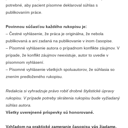
potrebné, aby pacient písomne deklaroval súhlas s
publikovaním práce.
Povinnou súčasťou každého rukopisu je:
‒
Čestné vyhlásenie, že práca je originálna, že nebola
publikovaná a ani zadaná na publikovanie v inom časopise.
‒
Písomné vyhlásenie autora o prípadnom konflikte záujmov. V
prípade, že konflikt záujmov neexistuje, autor to uvedie v
písomnom vyhlásení.
‒
Písomné vyhlásenie všetkých spoluautorov, že súhlasia so
znením predloženého rukopisu.
Redakcia si vyhradzuje právo robiť drobné štylistické úpravy
rukopisu. V prípade potreby skrátenia rukopisu bude vyžiadaný
súhlas autora.
Všetky uverejnené príspevky sú honorované.
Vzhľadom na praktické zameranie časopisu vás žiadame,