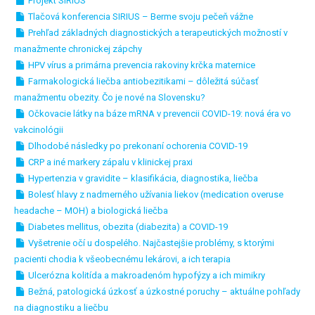
Projekt SIRIUS
Tlačová konferencia SIRIUS – Berme svoju pečeň vážne
Prehľad základných diagnostických a terapeutických možností v
manažmente chronickej zápchy
HPV vírus a primárna prevencia rakoviny krčka maternice
Farmakologická liečba antiobezitikami – dôležitá súčasť
manažmentu obezity. Čo je nové na Slovensku?
Očkovacie látky na báze mRNA v prevencii COVID-19: nová éra vo
vakcinológii
Dlhodobé následky po prekonaní ochorenia COVID-19
CRP a iné markery zápalu v klinickej praxi
Hypertenzia v gravidite – klasifikácia, diagnostika, liečba
Bolesť hlavy z nadmerného užívania liekov (medication overuse
headache – MOH) a biologická liečba
Diabetes mellitus, obezita (diabezita) a COVID-19
Vyšetrenie očí u dospelého. Najčastejšie problémy, s ktorými
pacienti chodia k všeobecnému lekárovi, a ich terapia
Ulcerózna kolitída a makroadenóm hypofýzy a ich mimikry
Bežná, patologická úzkosť a úzkostné poruchy – aktuálne pohľady
na diagnostiku a liečbu