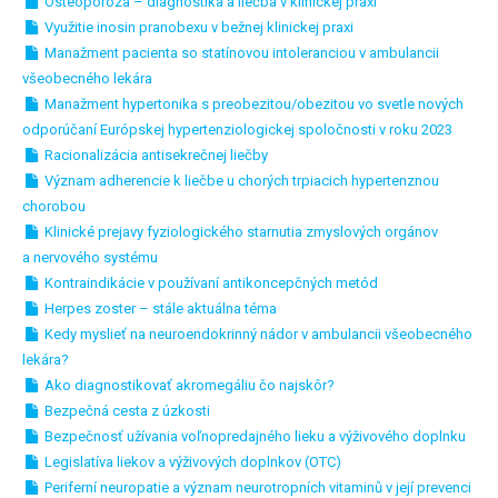
Osteoporóza – diagnostika a liečba v klinickej praxi
Využitie inosin pranobexu v bežnej klinickej praxi
Manažment pacienta so statínovou intoleranciou v ambulancii
všeobecného lekára
Manažment hypertonika s preobezitou/obezitou vo svetle nových
odporúčaní Európskej hypertenziologickej spoločnosti v roku 2023
Racionalizácia antisekrečnej liečby
Význam adherencie k liečbe u chorých trpiacich hypertenznou
chorobou
Klinické prejavy fyziologického starnutia zmyslových orgánov
a nervového systému
Kontraindikácie v používaní antikoncepčných metód
Herpes zoster – stále aktuálna téma
Kedy myslieť na neuroendokrinný nádor v ambulancii všeobecného
lekára?
Ako diagnostikovať akromegáliu čo najskôr?
Bezpečná cesta z úzkosti
Bezpečnosť užívania voľnopredajného lieku a výživového doplnku
Legislatíva liekov a výživových doplnkov (OTC)
Periferní neuropatie a význam neurotropních vitaminů v její prevenci