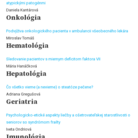
atypickými patogénmi
Daniela Kantárová
Onkológia
Podvýživa onkologického pacienta v ambulancii všeobecného lekára
Miroslav Tomáš
Hematológia
Sledovanie pacientov s miernym deficitom faktora VII
Mária Hanáčková
Hepatológia
Čo všetko vieme (a nevieme) o steatóze pečene?
Adriana Gregušová
Geriatria
Psychologicko-etické aspekty liečby a ošetrovateľskej starostlivosti o
seniorov so syndrómom frailty
Iveta Ondriová
Imunológia