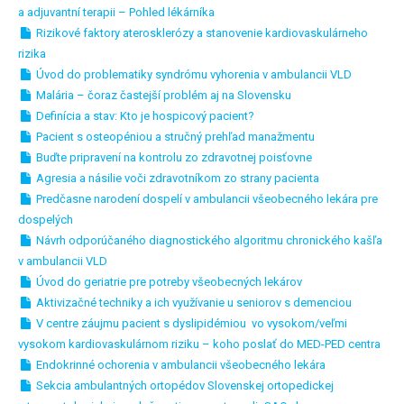
a adjuvantní terapii – Pohled lékárníka
Rizikové faktory aterosklerózy a stanovenie kardiovaskulárneho
rizika
Úvod do problematiky syndrómu vyhorenia v ambulancii VLD
Malária – čoraz častejší problém aj na Slovensku
Definícia a stav: Kto je hospicový pacient?
Pacient s osteopéniou a stručný prehľad manažmentu
Buďte pripravení na kontrolu zo zdravotnej poisťovne
Agresia a násilie voči zdravotníkom zo strany pacienta
Predčasne narodení dospelí v ambulancii všeobecného lekára pre
dospelých
Návrh odporúčaného diagnostického algoritmu chronického kašľa
v ambulancii VLD
Úvod do geriatrie pre potreby všeobecných lekárov
Aktivizačné techniky a ich využívanie u seniorov s demenciou
V centre záujmu pacient s dyslipidémiou vo vysokom/veľmi
vysokom kardiovaskulárnom riziku – koho poslať do MED-PED centra
Endokrinné ochorenia v ambulancii všeobecného lekára
Sekcia ambulantných ortopédov Slovenskej ortopedickej