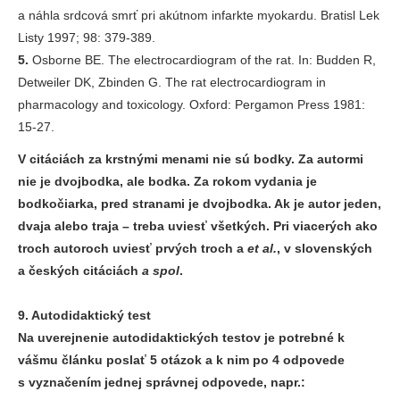
a náhla srdcová smrť pri akútnom infarkte myokardu. Bratisl Lek
Listy 1997; 98: 379-389.
5.
Osborne BE. The electrocardiogram of the rat. In: Budden R,
Detweiler DK, Zbinden G. The rat electrocardiogram in
pharmacology and toxicology. Oxford: Pergamon Press 1981:
15-27.
V citáciách za krstnými menami nie sú bodky. Za autormi
nie je dvojbodka, ale bodka. Za rokom vydania je
bodkočiarka, pred stranami je dvojbodka. Ak je autor jeden,
dvaja alebo traja – treba uviesť všetkých. Pri viacerých ako
troch autoroch uviesť prvých troch a
et al.
, v slovenských
a českých citáciách
a spol
.
9. Autodidaktický test
Na uverejnenie autodidaktických testov je potrebné k
vášmu článku poslať 5 otázok a k nim po 4 odpovede
s vyznačením jednej správnej odpovede, napr.: