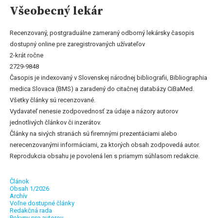
Všeobecný lekár
Recenzovaný, postgraduálne zameraný odborný lekársky časopis
dostupný online pre zaregistrovaných užívateľov
2-krát ročne
2729-9848
Časopis je indexovaný v Slovenskej národnej bibliografii, Bibliographia
medica Slovaca (BMS) a zaradený do citačnej databázy CiBaMed.
Všetky články sú recenzované.
Vydavateľ nenesie zodpovednosť za údaje a názory autorov
jednotlivých článkov či inzerátov.
Články na sivých stranách sú firemnými prezentáciami alebo
nerecenzovanými informáciami, za ktorých obsah zodpovedá autor.
Reprodukcia obsahu je povolená len s priamym súhlasom redakcie.
Článok
Obsah 1/2026
Archív
Voľne dostupné články
Redakčná rada
Pokyny pre autorov