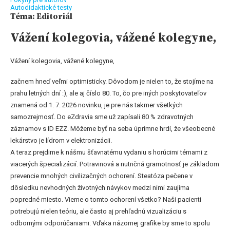
Autodidaktické testy
Téma: Editoriál
Vážení kolegovia, vážené kolegyne,
Vážení kolegovia, vážené kolegyne,
začnem hneď veľmi optimisticky. Dôvodom je nielen to, že stojíme na
prahu letných dní :), ale aj číslo 80. To, čo pre iných poskytovateľov
znamená od 1. 7. 2026 novinku, je pre nás takmer všetkých
samozrejmosť. Do eZdravia sme už zapísali 80 % zdravotných
záznamov s ID EZZ. Môžeme byť na seba úprimne hrdí, že všeobecné
lekárstvo je lídrom v elektronizácii.
A teraz prejdime k nášmu šťavnatému vydaniu s horúcimi témami z
viacerých špecializácií. Potravinová a nutričná gramotnosť je základom
prevencie mnohých civilizačných ochorení. Steatóza pečene v
dôsledku nevhodných životných návykov medzi nimi zaujíma
popredné miesto. Vieme o tomto ochorení všetko? Naši pacienti
potrebujú nielen teóriu, ale často aj prehľadnú vizualizáciu s
odbornými odporúčaniami. Vďaka názornej grafike by sme to spolu