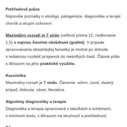
Prehľadové práce
Najnovšie poznatky o etiológii, patogenéze, diagnostike a terapii
chorôb a skupín ochorení.
Maximálny rozsah je 7 strán
(veľkosť písma 12, riadkovanie
1,5)
s najviac šiestimi obrázkami (grafmi)
. V prípade
spracovávania obsiahlejšej tematiky je možné po dohode
s redakciou rozdeliť príspevok do niekoľkých častí. Článok píšte
s dôrazom na jeho
praktické využitie.
Kazuistika
Maximálny rozsah je
7 strán
. Členenie: súhrn, úvod, vlastný
prípad, diskusia, záver, literatúra.
Algoritmy diagnostiky a terapie
Diagnostika a terapia spracovaná v tabuľkách a schémach,
s minimom textu, s dôrazom na stručnosť a prehľadnosť.