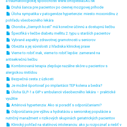
a traumatologickej spoločnosti www.ortopediaSAO.sk
Druhá šanca pre pacientov po cievnej mozgovej príhode
Úloha sympatika v patogenéze hypertenzie: miesto moxonidínu z
pohľadu všeobecného lekára
Choroba „čiernych kostí“ má konečne účinnú a dostupnú liečbu
Špecifiká v liečbe diabetu mellitu 2. typu u starších pacientov
Vybrané aspekty zdravotnej gramotnosti u seniorov
Obezita a jej súvislosti z hľadiska klinickej praxe
Vieme to robiť inak, vieme to robiť lepšie: zamerané na
antisekrečnú liečbu
Kombinovaná terapia zlepšuje nazálne skóre u pacientov s
alergickou rinitídou
Bezpečná cesta z úzkosti
Je možné športovať po implantácii TEP kolena a bedra?
Úloha GLP-1 a GIP v ambulancii všeobecného lekára – praktické
využitie
Artériová hypertenzia: Ako si poradiť s odporúčaniami?
Odporúčania pre výživu a hydratáciu u seniorskej populácie a
nutričný manažment v rizikových skupinách geriatrických pacientov
Klinický pohľad na statínovú intoleranciu: ako ju rozpoznať a riešiť v