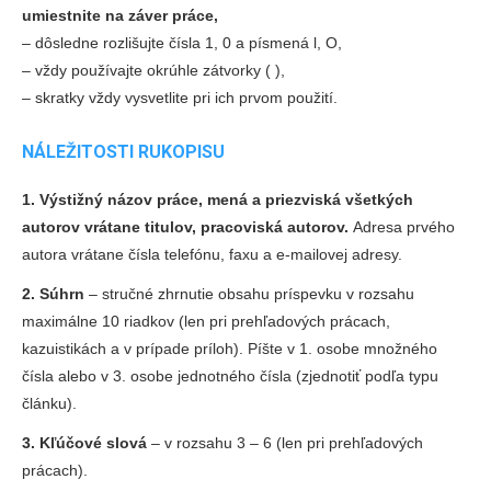
umiestnite na záver práce,
‒
dôsledne rozlišujte čísla 1, 0 a písmená l, O,
‒
vždy používajte okrúhle zátvorky ( ),
‒
skratky vždy vysvetlite pri ich prvom použití.
NÁLEŽITOSTI RUKOPISU
1. Výstižný názov práce, mená a priezviská všetkých
autorov vrátane titulov, pracoviská autorov.
Adresa prvého
autora vrátane čísla telefónu, faxu a e-mailovej adresy.
2. Súhrn
– stručné zhrnutie obsahu príspevku v rozsahu
maximálne 10 riadkov (len pri prehľadových prácach,
kazuistikách a v prípade príloh). Píšte v 1. osobe množného
čísla alebo v 3. osobe jednotného čísla (zjednotiť podľa typu
článku).
3. Kľúčové slová
– v rozsahu 3 – 6 (len pri prehľadových
prácach).