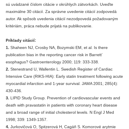
sú uvádzané číslom citácie v okrúhlych zátvorkách. Uveďte
maximálne 30 citácií. Za správne uvedenie citácií zodpovedá
autor. Ak spôsob uvedenia citácií nezodpovedá požadovaným
kritériám, práca nebude prijatá na publikovanie.
Príklady citácií:
1.
Shaheen NJ, Crosby NA, Bozymski EM, et al. Is there
publication bias in the reporting cancer risk in Barrett´
esophagus? Gastroenterology 2000; 119: 333-338.
2.
Stenestrand U, Wallentin L. Swedish Register of Cardiac
Intensive Care (RIKS-HIA): Early statin treatment following acute
myocardial infarction and 1-year survival. JAMA 2001; 285(4):
430-436.
3.
LIPID Study Group. Prevention of cardiovascular events and
death with pravastatin in patients with coronary heart disease
and a broad range of initial cholesterol levels. N Engl J Med
1998; 339: 1349-1357.
4.
Jurkovičová O, Spitzerová H, Cagáň S. Komorové arytmie