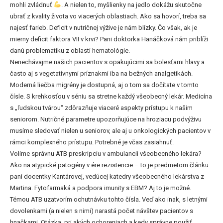
mohli zvládnuť
. A nielen to, myšlienky na jedlo dokážu skutočne
ubrať z kvality života vo viacerých oblastiach. Ako sa hovorí, treba sa
najesť farieb. Deficit v nutričnej výžive je nám blízky. Čo však, ak je
mierny deficit faktora VII v krvi? Pani doktorka Hanáčková nám priblíži
danú problematiku z oblasti hematológie.
Nenechávajme našich pacientov s opakujúcimi sa bolesťami hlavy a
často aj s vegetatívnymi príznakmi iba na bežných analgetikách.
Moderná liečba migrény je dostupná, aj o tom sa dočítate v tomto
čísle. S krehkosťou v séniu sa stretne každý všeobecný lekár. Medicína
s „ľudskou tvárou“ zdôrazňuje viaceré aspekty prístupu k našim
seniorom. Nutričné parametre upozorňujúce na hroziacu podvýživu
musíme sledovať nielen u seniorov, ale aj u onkologických pacientov v
rámci komplexného prístupu. Potrebné je včas zasiahnuť.
Volíme správnu ATB preskripciu v ambulancii všeobecného lekára?
Ako na atypické patogény v ére rezistencie – to je predmetom článku
pani docentky Kantárovej, vedúcej katedry všeobecného lekárstva z
Martina. Fytofarmaká a podpora imunity s EBM? Aj to je možné.
Témou ATB uzatvorím ochutnávku tohto čísla. Veď ako inak, s letnými
dovolenkami (a nielen s nimi) narastá počet návštev pacientov s
hnačkami. Otázka, pri akých ochoreniach a kedy správne použiť