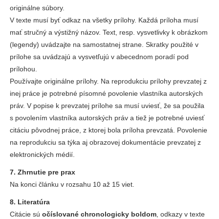
originálne súbory.
V texte musí byť odkaz na všetky prílohy. Každá príloha musí
mať stručný a výstižný názov. Text, resp. vysvetlivky k obrázkom
(legendy) uvádzajte na samostatnej strane. Skratky použité v
prílohe sa uvádzajú a vysvetľujú v abecednom poradí pod
prílohou.
Používajte originálne prílohy. Na reprodukciu prílohy prevzatej z
inej práce je potrebné písomné povolenie vlastníka autorských
práv. V popise k prevzatej prílohe sa musí uviesť, že sa použila
s povolením vlastníka autorských práv a tiež je potrebné uviesť
citáciu pôvodnej práce, z ktorej bola príloha prevzatá. Povolenie
na reprodukciu sa týka aj obrazovej dokumentácie prevzatej z
elektronických médií.
7. Zhrnutie pre prax
Na konci článku v rozsahu 10 až 15 viet.
8. Literatúra
Citácie sú
očíslované chronologicky boldom
, odkazy v texte