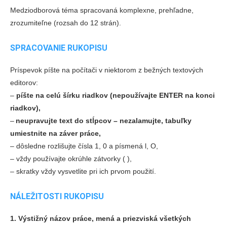
Medziodborová téma spracovaná komplexne, prehľadne,
zrozumiteľne (rozsah do 12 strán).
SPRACOVANIE RUKOPISU
Príspevok píšte na počítači v niektorom z bežných textových
editorov:
‒
píšte na celú šírku riadkov (nepoužívajte ENTER na konci
riadkov),
‒
neupravujte text do stĺpcov – nezalamujte, tabuľky
umiestnite na záver práce,
‒
dôsledne rozlišujte čísla 1, 0 a písmená l, O,
‒
vždy používajte okrúhle zátvorky ( ),
‒
skratky vždy vysvetlite pri ich prvom použití.
NÁLEŽITOSTI RUKOPISU
1. Výstižný názov práce, mená a priezviská všetkých