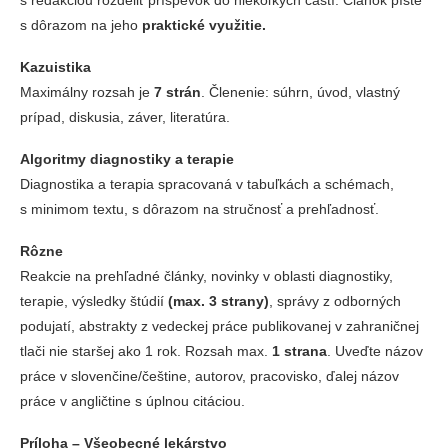
s redakciou rozdeliť príspevok do niekoľkých častí. Článok píšte
s dôrazom na jeho
praktické využitie.
Kazuistika
Maximálny rozsah je
7 strán
. Členenie: súhrn, úvod, vlastný
prípad, diskusia, záver, literatúra.
Algoritmy diagnostiky a terapie
Diagnostika a terapia spracovaná v tabuľkách a schémach,
s minimom textu, s dôrazom na stručnosť a prehľadnosť.
Rôzne
Reakcie na prehľadné články, novinky v oblasti diagnostiky,
terapie, výsledky štúdií
(max. 3 strany)
, správy z odborných
podujatí, abstrakty z vedeckej práce publikovanej v zahraničnej
tlači nie staršej ako 1 rok. Rozsah max.
1 strana
. Uveďte názov
práce v slovenčine/češtine, autorov, pracovisko, ďalej názov
práce v angličtine s úplnou citáciou.
Príloha – Všeobecné lekárstvo