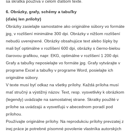
sa skratka používa v celom ďalšom texte.
6. Obrázky, grafy, schémy a tabuľky
(ďalej len
prílohy
)
Obrázky zasielajte samostatne ako originálne súbory vo formáte
jpg, v rozlíšení minimálne 300 dpi. Obrázky v nižšom rozlíšení
nebudú uverejnené. Obrázky obsahujúce text alebo šípky by
mali byť optimálne v rozlíšení 600 dpi, obrázky s čierno-bielou
čiarovou grafikou, napr. EKG, optimálne v rozlíšení 1 200 dpi.
Grafy a tabuľky neposielajte vo formáte jpg. Grafy vytvárajte v
programe Excel a tabuľky v programe Word, posielajte ich
originálne súbory.
V texte musí byť odkaz na všetky prílohy. Každá príloha musí
mať stručný a výstižný názov. Text, resp. vysvetlivky k obrázkom
(legendy) uvádzajte na samostatnej strane. Skratky použité v
prílohe sa uvádzajú a vysvetľujú v abecednom poradí pod
prílohou.
Používajte originálne prílohy. Na reprodukciu prílohy prevzatej z
inej práce je potrebné písomné povolenie vlastníka autorských