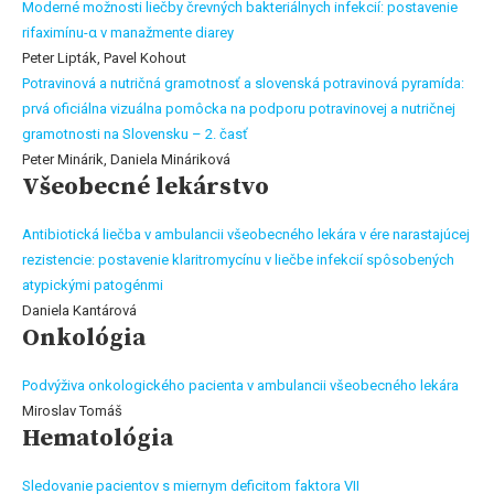
Moderné možnosti liečby črevných bakteriálnych infekcií: postavenie
rifaximínu-α v manažmente diarey
Peter Lipták, Pavel Kohout
Potravinová a nutričná gramotnosť a slovenská potravinová pyramída:
prvá oficiálna vizuálna pomôcka na podporu potravinovej a nutričnej
gramotnosti na Slovensku – 2. časť
Peter Minárik, Daniela Mináriková
Všeobecné lekárstvo
Antibiotická liečba v ambulancii všeobecného lekára v ére narastajúcej
rezistencie: postavenie klaritromycínu v liečbe infekcií spôsobených
atypickými patogénmi
Daniela Kantárová
Onkológia
Podvýživa onkologického pacienta v ambulancii všeobecného lekára
Miroslav Tomáš
Hematológia
Sledovanie pacientov s miernym deficitom faktora VII