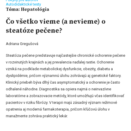
Autodidaktické testy
Téma: Hepatológia
Čo všetko vieme (a nevieme) o
steatóze pečene?
Adriana Gregušová
Steatóza pečene predstavuje najčastejšie chronické ochorenie pečene
v rozvinutých krajinách a jej prevalencia naďalej rastie. Ochorenie
vzniká na podklade metabolickej dysfunkcie, obezity, diabetu a
dyslipidémie, pričom významnú úlohu zohrávajú aj genetické faktory.
Klinický priebeh býva dlhý čas asymptomatický a ochorenie je často
odhalené náhodne. Diagnostika sa opiera najmä o neinvazívne
laboratórne a zobrazovacie metódy, ktoré umožňujú včas identifikovať
pacientov v riziku fibrózy. V terapii majú zásadný význam režimové
opatrenia aj moderná farmakoterapia, pričom kľúčovú úlohu v
manažmente zohráva praktický lekár.