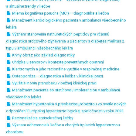
a aktuálne trendy v liečbe
Mierna kognitívna porucha (MCI) – diagnostika a liečba
Manažment kardiologického pacienta v ambulancii všeobecného
lekára
Význam stanovenia natriuretických peptidov pre včasnú
diagnostiku srdcového zlyhávania u pacientov s diabetes mellitus 2.
typu v ambulancii všeobecného lekára
Krvný obraz ako základ diagnostiky
Chrípka u seniorov v kontexte preventívnych opatrení
Klaritromycín a jeho racionálne využitie v respiračnej medicíne
Osteoporóza – diagnostika a liečba v klinickej praxi
Využitie inosin pranobexu v bežnej klinickej praxi
Manažment pacienta so statínovou intoleranciou v ambulancii
všeobecného lekára
Manažment hypertonika s preobezitou/obezitou vo svetle nových
odporúčaní Európskej hypertenziologickej spoločnosti v roku 2023
Racionalizácia antisekrečnej liečby
Význam adherencie k liečbe u chorých trpiacich hypertenznou
chorobou