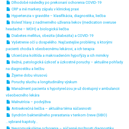
Dlhodobé následky po prekonaní ochorenia COVID-19
CRP a iné markery zápalu v klinickej praxi
Hypertenzia v gravidite – klasifikácia, diagnostika, liečba
Bolesť hlavy z nadmerného užívania liekov (medication overuse
headache – MOH) a biologická liečba
Diabetes mellitus, obezita (diabezita) a COVID-19
Vyšetrenie očí u dospelého. Najčastejšie problémy, s ktorými
pacienti chodia k všeobecnému lekárovi, a ich terapia
Ulcerózna kolitída a makroadenóm hypofýzy a ich mimikry
Bežná, patologická úzkosť a úzkostné poruchy – aktuálne pohľady
na diagnostiku a liečbu
Žijeme dobu vírusovú
Poruchy sluchu a longitudinálny výskum
Manažment pacienta s hypotyreózou je už dostupný v ambulancii
všeobecného lekára
Malnutrícia – podvýživa
Antisekrečná liečba – aktuálna téma súčasnosti
Syndróm bakteriálneho prerastania v tenkom čreve (SIBO)
...vybrané kapitoly...
Neuromuskulárne ochorenia – súčasné možnosti diagnostiky