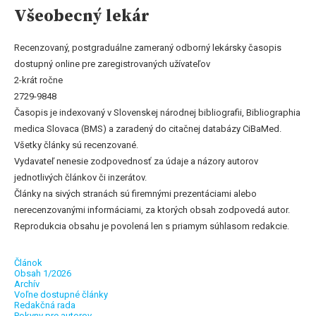
Všeobecný lekár
Recenzovaný, postgraduálne zameraný odborný lekársky časopis
dostupný online pre zaregistrovaných užívateľov
2-krát ročne
2729-9848
Časopis je indexovaný v Slovenskej národnej bibliografii, Bibliographia
medica Slovaca (BMS) a zaradený do citačnej databázy CiBaMed.
Všetky články sú recenzované.
Vydavateľ nenesie zodpovednosť za údaje a názory autorov
jednotlivých článkov či inzerátov.
Články na sivých stranách sú firemnými prezentáciami alebo
nerecenzovanými informáciami, za ktorých obsah zodpovedá autor.
Reprodukcia obsahu je povolená len s priamym súhlasom redakcie.
Článok
Obsah 1/2026
Archív
Voľne dostupné články
Redakčná rada
Pokyny pre autorov