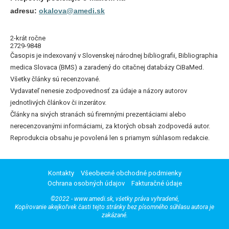
adresu:
okalova@amedi.sk
2-krát ročne
2729-9848
Časopis je indexovaný v Slovenskej národnej bibliografii, Bibliographia
medica Slovaca (BMS) a zaradený do citačnej databázy CiBaMed.
Všetky články sú recenzované.
Vydavateľ nenesie zodpovednosť za údaje a názory autorov
jednotlivých článkov či inzerátov.
Články na sivých stranách sú firemnými prezentáciami alebo
nerecenzovanými informáciami, za ktorých obsah zodpovedá autor.
Reprodukcia obsahu je povolená len s priamym súhlasom redakcie.
Kontakty
Všeobecné obchodné podmienky
Ochrana osobných údajov
Fakturačné údaje
©2022 - www.amedi.sk, všetky práva vyhradené,
Kopírovanie akejkoľvek časti tejto stránky bez písomného súhlasu autora je
zakázané.