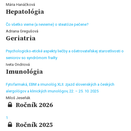
Mária Hanáčková
Hepatológia
Čo všetko vieme (a nevieme) o steatóze pečene?
Adriana Gregušová
Geriatria
Psychologicko-etické aspekty liečby a ošetrovateľskej starostlivosti o
seniorov so syndrómom frailty
Iveta Ondriová
Imunológia
Fytofarmaká, EBM a imunológ XLII. zjazd slovenských a českých
alergológov a klinických imunológov, 22. – 25. 10. 2025
Miloš Jeseňák
Ročník 2026
1
Ročník 2025