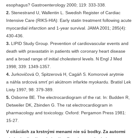
esophagus? Gastroenterology 2000; 119: 333-338.
2.
Stenestrand U, Wallentin L. Swedish Register of Cardiac
Intensive Care (RIKS-HIA): Early statin treatment following acute
myocardial infarction and 1-year survival. JAMA 2001; 285(4):
430-436.
3.
LIPID Study Group. Prevention of cardiovascular events and
death with pravastatin in patients with coronary heart disease
and a broad range of initial cholesterol levels. N Engl J Med
1998; 339: 1349-1357.
4.
Jurkovičová O, Spitzerová H, Cagáň S. Komorové arytmie
a náhla srdcová smrť pri akútnom infarkte myokardu. Bratisl Lek
Listy 1997; 98: 379-389.
5.
Osborne BE. The electrocardiogram of the rat. In: Budden R,
Detweiler DK, Zbinden G. The rat electrocardiogram in
pharmacology and toxicology. Oxford: Pergamon Press 1981:
15-27.
V citáciách za krstnými menami nie sú bodky. Za autormi