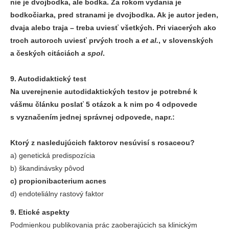
nie je dvojbodka, ale bodka. Za rokom vydania je
bodkočiarka, pred stranami je dvojbodka. Ak je autor jeden,
dvaja alebo traja – treba uviesť všetkých. Pri viacerých ako
troch autoroch uviesť prvých troch a
et al.
, v slovenských
a českých citáciách
a spol
.
9. Autodidaktický test
Na uverejnenie autodidaktických testov je potrebné k
vášmu článku poslať 5 otázok a k nim po 4 odpovede
s vyznačením jednej správnej odpovede, napr.:
Ktorý z nasledujúcich faktorov nesúvisí s rosaceou?
a) genetická predispozícia
b) škandinávsky pôvod
c) propionibacterium acnes
d) endoteliálny rastový faktor
9. Etické aspekty
Podmienkou publikovania prác zaoberajúcich sa klinickým