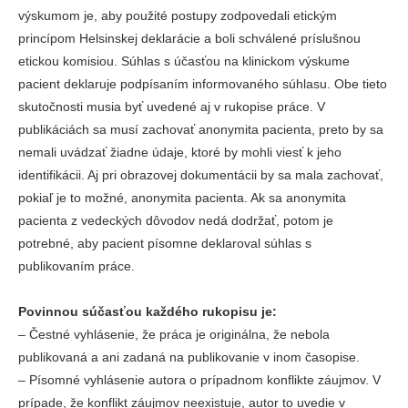
výskumom je, aby použité postupy zodpovedali etickým
princípom Helsinskej deklarácie a boli schválené príslušnou
etickou komisiou. Súhlas s účasťou na klinickom výskume
pacient deklaruje podpísaním informovaného súhlasu. Obe tieto
skutočnosti musia byť uvedené aj v rukopise práce. V
publikáciách sa musí zachovať anonymita pacienta, preto by sa
nemali uvádzať žiadne údaje, ktoré by mohli viesť k jeho
identifikácii. Aj pri obrazovej dokumentácii by sa mala zachovať,
pokiaľ je to možné, anonymita pacienta. Ak sa anonymita
pacienta z vedeckých dôvodov nedá dodržať, potom je
potrebné, aby pacient písomne deklaroval súhlas s
publikovaním práce.
Povinnou súčasťou každého rukopisu je:
‒
Čestné vyhlásenie, že práca je originálna, že nebola
publikovaná a ani zadaná na publikovanie v inom časopise.
‒
Písomné vyhlásenie autora o prípadnom konflikte záujmov. V
prípade, že konflikt záujmov neexistuje, autor to uvedie v