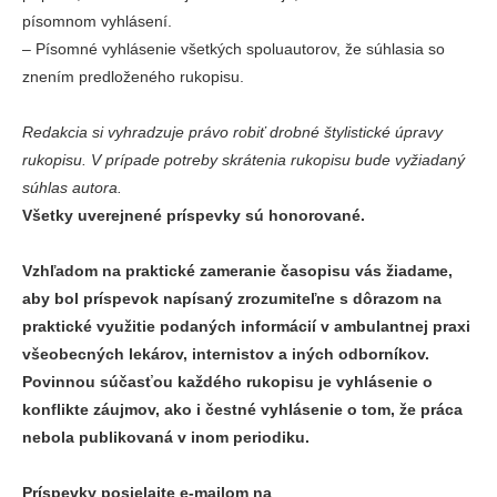
písomnom vyhlásení.
‒
Písomné vyhlásenie všetkých spoluautorov, že súhlasia so
znením predloženého rukopisu.
Redakcia si vyhradzuje právo robiť drobné štylistické úpravy
rukopisu. V prípade potreby skrátenia rukopisu bude vyžiadaný
súhlas autora.
Všetky uverejnené príspevky sú honorované.
Vzhľadom na praktické zameranie časopisu vás žiadame,
aby bol príspevok napísaný zrozumiteľne s dôrazom na
praktické využitie podaných informácií v ambulantnej praxi
všeobecných lekárov, internistov a iných odborníkov.
Povinnou súčasťou každého rukopisu je vyhlásenie o
konflikte záujmov, ako i čestné vyhlásenie o tom, že práca
nebola publikovaná v inom periodiku.
Príspevky posielajte e-mailom na