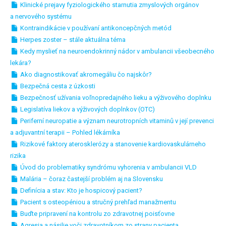
Klinické prejavy fyziologického starnutia zmyslových orgánov
a nervového systému
Kontraindikácie v používaní antikoncepčných metód
Herpes zoster – stále aktuálna téma
Kedy myslieť na neuroendokrinný nádor v ambulancii všeobecného
lekára?
Ako diagnostikovať akromegáliu čo najskôr?
Bezpečná cesta z úzkosti
Bezpečnosť užívania voľnopredajného lieku a výživového doplnku
Legislatíva liekov a výživových doplnkov (OTC)
Periferní neuropatie a význam neurotropních vitaminů v její prevenci
a adjuvantní terapii – Pohled lékárníka
Rizikové faktory aterosklerózy a stanovenie kardiovaskulárneho
rizika
Úvod do problematiky syndrómu vyhorenia v ambulancii VLD
Malária – čoraz častejší problém aj na Slovensku
Definícia a stav: Kto je hospicový pacient?
Pacient s osteopéniou a stručný prehľad manažmentu
Buďte pripravení na kontrolu zo zdravotnej poisťovne
Agresia a násilie voči zdravotníkom zo strany pacienta