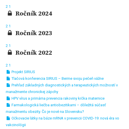
2
1
Ročník 2024
2
1
Ročník 2023
2
1
Ročník 2022
2
1
Projekt SIRIUS
Tlačová konferencia SIRIUS – Berme svoju pečeň vážne
Prehľad základných diagnostických a terapeutických možností v
manažmente chronickej zápchy
HPV vírus a primárna prevencia rakoviny krčka maternice
Farmakologická liečba antiobezitikami – dôležitá súčasť
manažmentu obezity. Čo je nové na Slovensku?
Očkovacie látky na báze mRNA v prevencii COVID-19: nová éra vo
vakcinológii