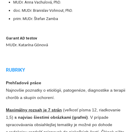
MUDr. Anna Vachulová, PhD.
doc. MUDr. Branislav Vohnout, PhD.
prim. MUDr. Štefan Zamba
Garant AD testov
MUDr. Katarína Gónová
RUBRIKY
Prehľadové práce
Najnovšie poznatky o etiológii, patogenéze, diagnostike a terapii
chorôb a skupín ochorení.
Maximálny rozsah je 7 strán
(veľkosť písma 12, riadkovanie
1,5)
s najviac šiestimi obrázkami (grafmi)
. V prípade
spracovávania obsiahlejšej tematiky je možné po dohode