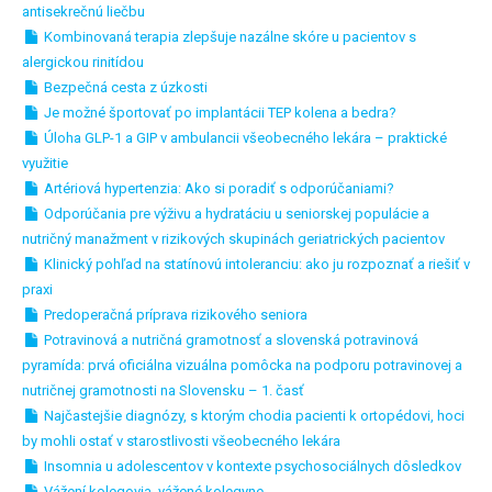
antisekrečnú liečbu
Kombinovaná terapia zlepšuje nazálne skóre u pacientov s
alergickou rinitídou
Bezpečná cesta z úzkosti
Je možné športovať po implantácii TEP kolena a bedra?
Úloha GLP-1 a GIP v ambulancii všeobecného lekára – praktické
využitie
Artériová hypertenzia: Ako si poradiť s odporúčaniami?
Odporúčania pre výživu a hydratáciu u seniorskej populácie a
nutričný manažment v rizikových skupinách geriatrických pacientov
Klinický pohľad na statínovú intoleranciu: ako ju rozpoznať a riešiť v
praxi
Predoperačná príprava rizikového seniora
Potravinová a nutričná gramotnosť a slovenská potravinová
pyramída: prvá oficiálna vizuálna pomôcka na podporu potravinovej a
nutričnej gramotnosti na Slovensku – 1. časť
Najčastejšie diagnózy, s ktorým chodia pacienti k ortopédovi, hoci
by mohli ostať v starostlivosti všeobecného lekára
Insomnia u adolescentov v kontexte psychosociálnych dôsledkov
Vážení kolegovia, vážené kolegyne,