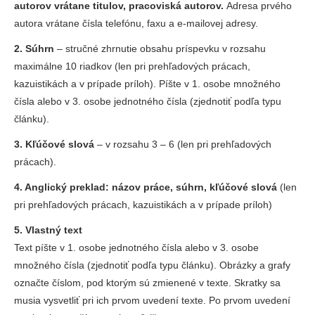
autorov vrátane titulov, pracoviská autorov.
Adresa prvého
autora vrátane čísla telefónu, faxu a e-mailovej adresy.
2. Súhrn
– stručné zhrnutie obsahu príspevku v rozsahu
maximálne 10 riadkov (len pri prehľadových prácach,
kazuistikách a v prípade príloh). Píšte v 1. osobe množného
čísla alebo v 3. osobe jednotného čísla (zjednotiť podľa typu
článku).
3. Kľúčové slová
– v rozsahu 3 – 6 (len pri prehľadových
prácach).
4. Anglický preklad: názov práce, súhrn, kľúčové slová
(len
pri prehľadových prácach, kazuistikách a v prípade príloh)
5. Vlastný text
Text píšte v 1. osobe jednotného čísla alebo v 3. osobe
množného čísla (zjednotiť podľa typu článku). Obrázky a grafy
označte číslom, pod ktorým sú zmienené v texte. Skratky sa
musia vysvetliť pri ich prvom uvedení texte. Po prvom uvedení