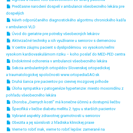
Predčasne narodení dospelí v ambulancii všeobecného lekára pre
dospelých
Návrh odporúčaného diagnostického algoritmu chronického kašľa
v ambulancii VLD
Úvod do geriatrie pre potreby všeobecných lekárov
Aktivizačné techniky a ich využívanie u seniorov s demenciou
V centre záujmu pacient s dyslipidémiou vo vysokom/veľmi
vysokom kardiovaskulárnom riziku – koho poslať do MED-PED centra
Endokrinné ochorenia v ambulancii všeobecného lekára
Sekcia ambulantných ortopédov Slovenskej ortopedickej
a traumatologickej spoločnosti www.ortopediaSAO.sk
Druhá šanca pre pacientov po cievnej mozgovej príhode
Úloha sympatika v patogenéze hypertenzie: miesto moxonidínu z
pohľadu všeobecného lekára
Choroba „čiernych kostí“ má konečne účinnú a dostupnú liečbu
Špecifiká v liečbe diabetu mellitu 2. typu u starších pacientov
Vybrané aspekty zdravotnej gramotnosti u seniorov
Obezita a jej súvislosti z hľadiska klinickej praxe
Vieme to robiť inak, vieme to robiť lepšie: zamerané na