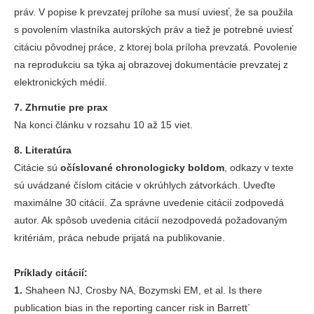
práv. V popise k prevzatej prílohe sa musí uviesť, že sa použila
s povolením vlastníka autorských práv a tiež je potrebné uviesť
citáciu pôvodnej práce, z ktorej bola príloha prevzatá. Povolenie
na reprodukciu sa týka aj obrazovej dokumentácie prevzatej z
elektronických médií.
7. Zhrnutie pre prax
Na konci článku v rozsahu 10 až 15 viet.
8. Literatúra
Citácie sú
očíslované chronologicky boldom
, odkazy v texte
sú uvádzané číslom citácie v okrúhlych zátvorkách. Uveďte
maximálne 30 citácií. Za správne uvedenie citácií zodpovedá
autor. Ak spôsob uvedenia citácií nezodpovedá požadovaným
kritériám, práca nebude prijatá na publikovanie.
Príklady citácií:
1.
Shaheen NJ, Crosby NA, Bozymski EM, et al. Is there
publication bias in the reporting cancer risk in Barrett´