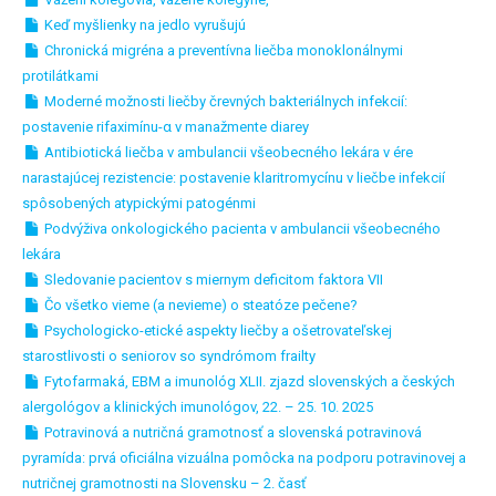
Keď myšlienky na jedlo vyrušujú
Chronická migréna a preventívna liečba monoklonálnymi
protilátkami
Moderné možnosti liečby črevných bakteriálnych infekcií:
postavenie rifaximínu-α v manažmente diarey
Antibiotická liečba v ambulancii všeobecného lekára v ére
narastajúcej rezistencie: postavenie klaritromycínu v liečbe infekcií
spôsobených atypickými patogénmi
Podvýživa onkologického pacienta v ambulancii všeobecného
lekára
Sledovanie pacientov s miernym deficitom faktora VII
Čo všetko vieme (a nevieme) o steatóze pečene?
Psychologicko-etické aspekty liečby a ošetrovateľskej
starostlivosti o seniorov so syndrómom frailty
Fytofarmaká, EBM a imunológ XLII. zjazd slovenských a českých
alergológov a klinických imunológov, 22. – 25. 10. 2025
Potravinová a nutričná gramotnosť a slovenská potravinová
pyramída: prvá oficiálna vizuálna pomôcka na podporu potravinovej a
nutričnej gramotnosti na Slovensku – 2. časť