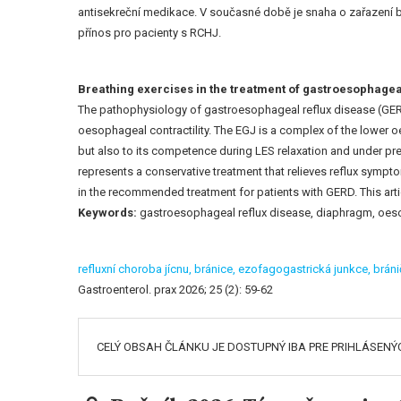
antisekreční medikace. V současné době je snaha o zařazení br
přínos pro pacienty s RCHJ.
Breathing exercises in the treatment of gastroesophagea
The pathophysiology of gastroesophageal reflux disease (GERD) 
oesophageal contractility. The EGJ is a complex of the lower o
but also to its competence during LES relaxation and under pre
represents a conservative treatment that relieves reflux sympto
in the recommended treatment for patients with GERD. This arti
Keywords:
gastroesophageal reflux disease, diaphragm, oeso
refluxní choroba jícnu,
bránice,
ezofagogastrická junkce,
bráni
Gastroenterol. prax 2026; 25 (2): 59-62
CELÝ OBSAH ČLÁNKU JE DOSTUPNÝ IBA PRE PRIHLÁSENÝ