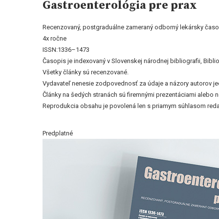
Gastroenterológia pre prax
Recenzovaný, postgraduálne zameraný odborný lekársky časo
4x ročne
ISSN:1336–1473
Časopis je indexovaný v Slovenskej národnej bibliografii, Bi
Všetky články sú recenzované.
Vydavateľ nenesie zodpovednosť za údaje a názory autorov jedn
Články na šedých stranách sú firemnými prezentáciami alebo 
Reprodukcia obsahu je povolená len s priamym súhlasom reda
Predplatné