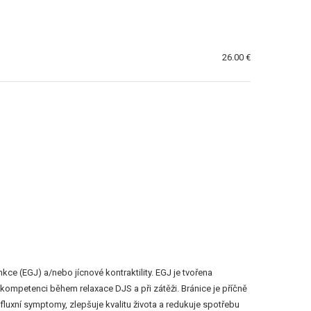
26.00 €
nkce (EGJ) a/nebo jícnové kontraktility. EGJ je tvořena
í kompetenci během relaxace DJS a při zátěži. Bránice je příčně
refluxní symptomy, zlepšuje kvalitu života a redukuje spotřebu