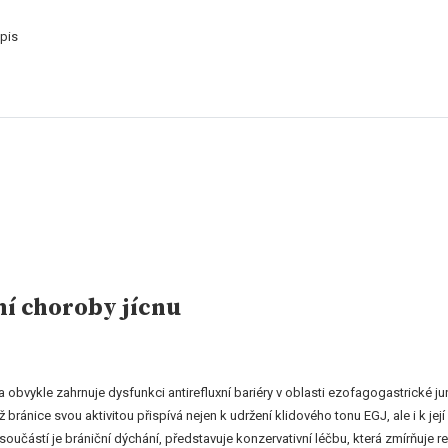
pis
ní choroby jícnu
 a obvykle zahrnuje dysfunkci antirefluxní bariéry v oblasti ezofagogastrické ju
ránice svou aktivitou přispívá nejen k udržení klidového tonu EGJ, ale i k jej
íž součástí je brániční dýchání, představuje konzervativní léčbu, která zmírňuje 