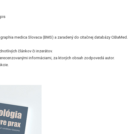
pis
bliographia medica Slovaca (BMS) a zaradený do citačnej databázy CiBaMed.
otlivých článkov či inzerátov.
nerecenzovanými informáciami, za ktorých obsah zodpovedá autor.
kcie.