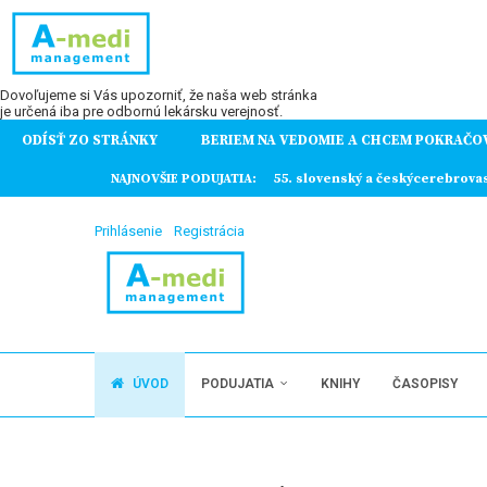
Dovoľujeme si Vás upozorniť, že naša web stránka
je určená iba pre odbornú lekársku verejnosť.
ODÍSŤ ZO STRÁNKY
BERIEM NA VEDOMIE A CHCEM POKRAČO
ochorení
NAJNOVŠIE PODUJATIA:
55. slovenský a českýcerebrova
Prihlásenie
Registrácia
ÚVOD
PODUJATIA
KNIHY
ČASOPISY