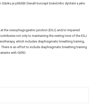
ánku je přiblížit čtenáři koncept bráničního dýchání a jeho
er at the oesophagogastric junction (EGJ) and/or impaired
ontributes not only to maintaining the resting tone of the EGJ
siotherapy, which includes diaphragmatic breathing training,
 There is an effort to include diaphragmatic breathing training
patients with GERD.