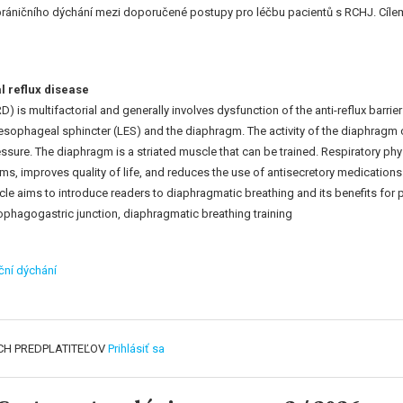
áničního dýchání mezi doporučené postupy pro léčbu pacientů s RCHJ. Cílem čl
l reflux disease
is multifactorial and generally involves dysfunction of the anti-reflux barri
esophageal sphincter (LES) and the diaphragm. The activity of the diaphragm c
ssure. The diaphragm is a striated muscle that can be trained. Respiratory phy
ms, improves quality of life, and reduces the use of antisecretory medications.
cle aims to introduce readers to diaphragmatic breathing and its benefits for 
phagogastric junction, diaphragmatic breathing training
ční dýchání
CH PREDPLATITEĽOV
Prihlásiť sa