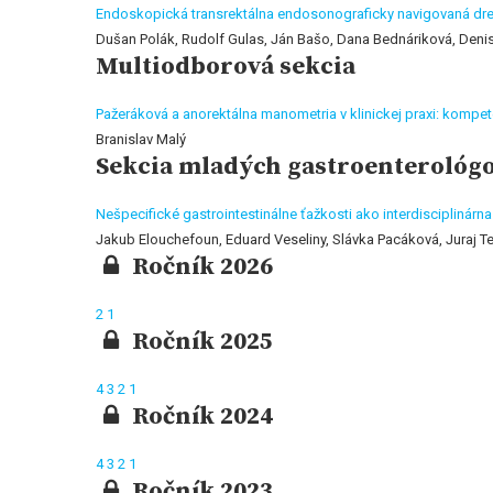
Endoskopická transrektálna endosonograficky navigovaná dre
Dušan Polák, Rudolf Gulas, Ján Bašo, Dana Bednáriková, Denis
Multiodborová sekcia
Pažeráková a anorektálna manometria v klinickej praxi: kompet
Branislav Malý
Sekcia mladých gastroenterológ
Nešpecifické gastrointestinálne ťažkosti ako interdiscipliná
Jakub Elouchefoun, Eduard Veseliny, Slávka Pacáková, Juraj T
Ročník 2026
2
1
Ročník 2025
4
3
2
1
Ročník 2024
4
3
2
1
Ročník 2023