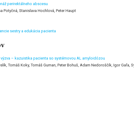
náž perirektálneho abscesu
a Potyčná, Stanislava Hochlová, Peter Haupt
encie sestry a edukácia pacienta
ov
rna výzva – kazuistika pacienta so systémovou AL amyloidózou
eslík, Tomáš Koky, Tomáš Guman, Peter Bohuš, Adam Nedoroščík, Igor Gaľa, Syl