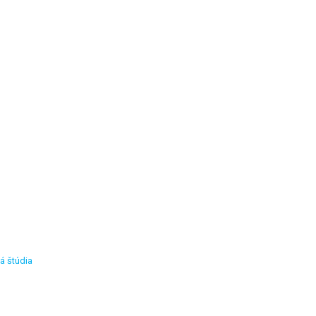
á štúdia