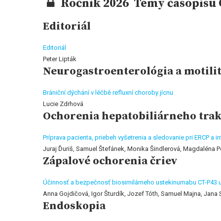
Ročník 2026 Témy časopisu G
Editoriál
Editoriál
Peter Lipták
Neurogastroenterológia a motili
Brániční dýchání v léčbě refluxní choroby jícnu
Lucie Zdrhová
Ochorenia hepatobiliárneho trak
Príprava pacienta, priebeh vyšetrenia a sledovanie pri ERCP a
Juraj Ďuriš, Samuel Štefánek, Monika Šindlerová, Magdaléna P
Zápalové ochorenia čriev
Účinnosť a bezpečnosť biosimilárneho ustekinumabu CT-P43 u
Anna Gojdičová, Igor Šturdík, Jozef Tóth, Samuel Majna, Jana 
Endoskopia