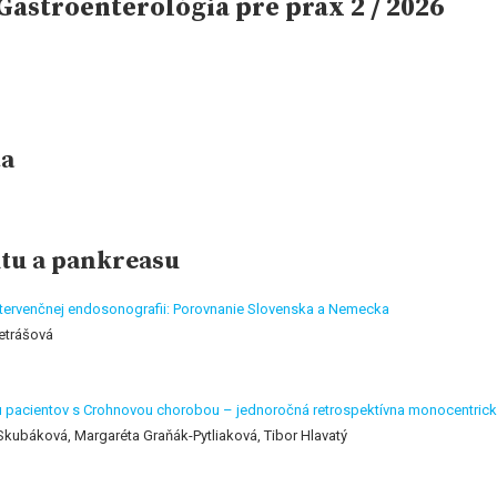
astroenterológia pre prax 2 / 2026
ta
tu a pankreasu
 intervenčnej endosonografii: Porovnanie Slovenska a Nemecka
etrášová
 pacientov s Crohnovou chorobou – jednoročná retrospektívna monocentrick
Skubáková, Margaréta Graňák-Pytliaková, Tibor Hlavatý