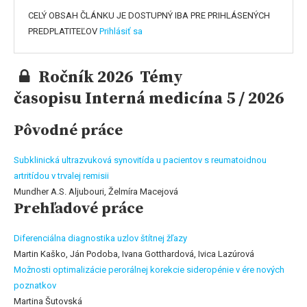
CELÝ OBSAH ČLÁNKU JE DOSTUPNÝ IBA PRE PRIHLÁSENÝCH
PREDPLATITEĽOV
Prihlásiť sa
Ročník 2026 Témy
časopisu Interná medicína 5 / 2026
Pôvodné práce
Subklinická ultrazvuková synovitída u pacientov s reumatoidnou
artritídou v trvalej remisii
Mundher A.S. Aljubouri, Želmíra Macejová
Prehľadové práce
Diferenciálna diagnostika uzlov štítnej žľazy
Martin Kaško, Ján Podoba, Ivana Gotthardová, Ivica Lazúrová
Možnosti optimalizácie perorálnej korekcie sideropénie v ére nových
poznatkov
Martina Šutovská