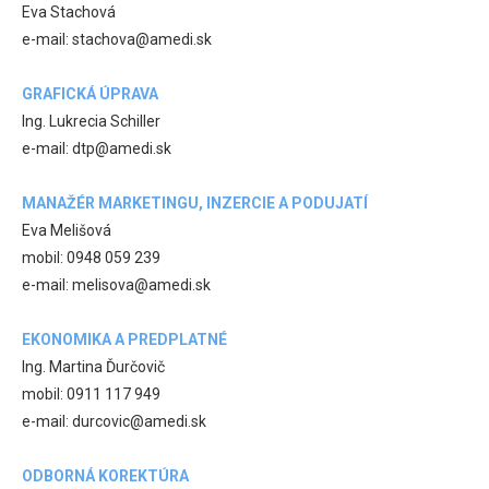
Eva Stachová
e-mail: stachova@amedi.sk
GRAFICKÁ ÚPRAVA
Ing. Lukrecia Schiller
e-mail: dtp@amedi.sk
MANAŽÉR MARKETINGU, INZERCIE A PODUJATÍ
Eva Melišová
mobil: 0948 059 239
e-mail: melisova@amedi.sk
EKONOMIKA A PREDPLATNÉ
Ing. Martina Ďurčovič
mobil: 0911 117 949
e-mail: durcovic@amedi.sk
ODBORNÁ KOREKTÚRA