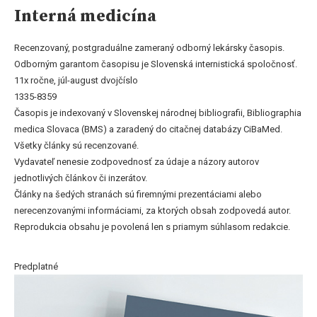
Interná medicína
Recenzovaný, postgraduálne zameraný odborný lekársky časopis.
Odborným garantom časopisu je Slovenská internistická spoločnosť.
11x ročne, júl-august dvojčíslo
1335-8359
Časopis je indexovaný v Slovenskej národnej bibliografii, Bibliographia
medica Slovaca (BMS) a zaradený do citačnej databázy CiBaMed.
Všetky články sú recenzované.
Vydavateľ nenesie zodpovednosť za údaje a názory autorov
jednotlivých článkov či inzerátov.
Články na šedých stranách sú firemnými prezentáciami alebo
nerecenzovanými informáciami, za ktorých obsah zodpovedá autor.
Reprodukcia obsahu je povolená len s priamym súhlasom redakcie.
Predplatné