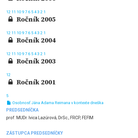
12
11
10
9
7
6
5
4
3
2
1
Ročník 2005
12
11
10
9
7
6
5
4
3
2
1
Ročník 2004
12
11
10
9
7
6
5
4
3
2
1
Ročník 2003
12
Ročník 2001
5
Osobnosť Jána Adama Reimana v kontexte dneška
PREDSEDNÍČKA
prof. MUDr. Ivica Lazúrová, DrSc., FRCP, FEFIM
ZÁSTUPCA PREDSEDNÍČKY