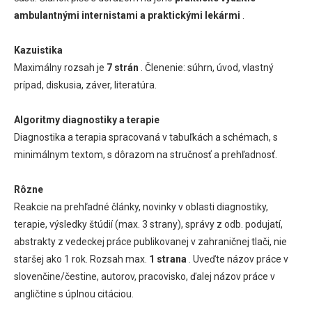
ambulantnými internistami a praktickými lekármi
.
Kazuistika
Maximálny rozsah je
7 strán
. Členenie: súhrn, úvod, vlastný
prípad, diskusia, záver, literatúra.
Algoritmy diagnostiky a terapie
Diagnostika a terapia spracovaná v tabuľkách a schémach, s
minimálnym textom, s dôrazom na stručnosť a prehľadnosť.
Rôzne
Reakcie na prehľadné články, novinky v oblasti diagnostiky,
terapie, výsledky štúdií (max. 3 strany), správy z odb. podujatí,
abstrakty z vedeckej práce publikovanej v zahraničnej tlači, nie
staršej ako 1 rok. Rozsah max.
1 strana
. Uveďte názov práce v
slovenčine/čestine, autorov, pracovisko, ďalej názov práce v
angličtine s úplnou citáciou.