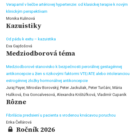
Verapamil v liečbe artériovej hypertenzie: od klasickej terapie k novým
klinickým perspektívam
Monika Kulinová
Kazuistiky
Od pádu k exitu – kazuistika
Eva Gajdošová
Medziodborová téma
Medziodborové stanovisko k bezpečnosti perorálnej gestagénnej
antikoncepcie u žien s rizikovými faktormi VTE/ATE alebo intoleranciou
estrogénnej zložky hormonálnej antikoncepcie
Juraj Payer, Miroslav Borovský, Peter Jackuliak, Peter Turčáni, Mária
Hulíková, Eva Goncalvesová, Alexandra Krištúfková, Vladimír Cupaník
Rôzne
Fibrilácia predsiení u pacienta s vrodenou krvácavou poruchou
Erika Čellárová
Ročník 2026