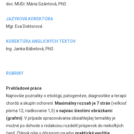
doc. MUDr. Mária Szántová, PhD.
JAZYKOVÁ KOREKTÚRA
Mgr. Eva Doktorová
KOREKTÚRA ANGLICKÝCH TEXTOV
Ing. Janka Bábelová, PhD.
RUBRIKY
Prehľadové práce
Najnovšie poznatky o etiológii, patogenéze, diagnostike a terapii
chorôb a skupín ochorení.
Maximálny rozsah je 7 strán
(veľkosť
písma 12, riadkovanie 1,5)
s najviac šiestimi obrázkami
(grafmi)
.V prípade spracovávania obsiahlejšej tematiky je
možné po dohode s redakciou rozdeliť príspevok do niekoľkých
častí. Článok píše s dôrazom na jeho
praktické využitie