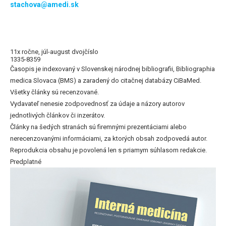
stachova@amedi.sk
11x ročne, júl-august dvojčíslo
1335-8359
Časopis je indexovaný v Slovenskej národnej bibliografii, Bibliographia
medica Slovaca (BMS) a zaradený do citačnej databázy CiBaMed.
Všetky články sú recenzované.
Vydavateľ nenesie zodpovednosť za údaje a názory autorov
jednotlivých článkov či inzerátov.
Články na šedých stranách sú firemnými prezentáciami alebo
nerecenzovanými informáciami, za ktorých obsah zodpovedá autor.
Reprodukcia obsahu je povolená len s priamym súhlasom redakcie.
Predplatné