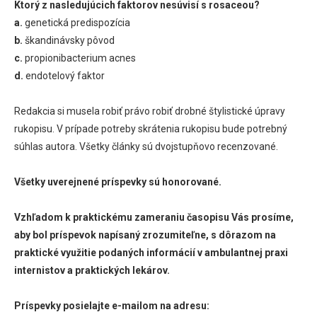
Ktorý z nasledujúcich faktorov nesúvisí s rosaceou?
a.
genetická predispozícia
b.
škandinávsky pôvod
c.
propionibacterium acnes
d.
endotelový faktor
Redakcia si musela robiť právo robiť drobné štylistické úpravy
rukopisu. V prípade potreby skrátenia rukopisu bude potrebný
súhlas autora. Všetky články sú dvojstupňovo recenzované.
Všetky uverejnené príspevky sú honorované.
Vzhľadom k praktickému zameraniu časopisu Vás prosíme,
aby bol príspevok napísaný zrozumiteľne, s dôrazom na
praktické využitie podaných informácií v ambulantnej praxi
internistov a praktických lekárov.
Príspevky posielajte e-mailom na adresu: