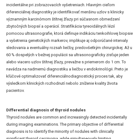
incidentálne pri zobrazovacích vyšetreniach. Hlavným cieľom
diferenciálnej diagnostiky je identifikovať menšinu uzlov s klinicky
významným karcinómom štítnej žľazy pri súčasnom obmedzení
zbytočných biopsií a operácií. Stratifikácia tyreoidálnych lézií
pomocou ultrasonografie, ktorá definuje indikáciu tenkoihlovej biopsie
a vyšetrenia genetických markerov, implikuje aj odporúčané intervaly
sledovania a eventuálny rozsah liečby, predovšetkým chirurgickej. Až u
60 % dospelých v bežnej populácii sa ultrasonograficky zisťuje jeden
alebo viacero uzlov štítnej žľazy, prevažne s priemerom do 1 cm. To
navádza na nadmernú diagnostiku a liečbu v endokrinológii. Preto je
kľúčové optimalizovať diferenciálnodiagnostický proces tak, aby
výsledkom klinických rozhodnutí nebolo zníženie kvality života
pacientov.
Differential diagnosis of thyroid nodules
Thyroid nodules are common and increasingly detected incidentally
during imaging examinations. The primary objective of differential
diagnosis is to identify the minority of nodules with clinically
significant thyroid carcinoma, while simultaneously limiting