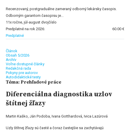
Recenzovaný, postgraduálne zameraný odborný lekársky časopis.
Odborným garantom časopisu je...
11x ročne, júl-august dvojčíslo
Predplatné na rok 2026:
60.00 €
Predplatné
Článok
Obsah 5/2026
Archív
Voľne dostupné články
Redakčná rada
Pokyny pre autorov
Autodidaktické testy
Téma: Prehľadové práce
Diferenciálna diagnostika uzlov
štítnej žľazy
Martin Kaško, Ján Podoba, Ivana Gotthardová, Ivica Lazúrová
Uzly štítnej žľazy sú časté a čoraz častejšie sa zachytávajú