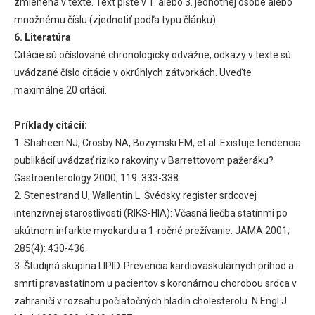
zmienená v texte. Text píšte v 1. alebo 3. jednotnej osobe alebo
množnému číslu (zjednotiť podľa typu článku).
6. Literatúra
Citácie sú očíslované chronologicky odvážne, odkazy v texte sú
uvádzané číslo citácie v okrúhlych zátvorkách. Uveďte
maximálne 20 citácií.
Príklady citácií:
1. Shaheen NJ, Crosby NA, Bozymski EM, et al. Existuje tendencia
publikácií uvádzať riziko rakoviny v Barrettovom pažeráku?
Gastroenterology 2000; 119: 333-338.
2. Stenestrand U, Wallentin L. Švédsky register srdcovej
intenzívnej starostlivosti (RIKS-HIA): Včasná liečba statínmi po
akútnom infarkte myokardu a 1-ročné prežívanie. JAMA 2001;
285(4): 430-436.
3. Študijná skupina LIPID. Prevencia kardiovaskulárnych príhod a
smrti pravastatínom u pacientov s koronárnou chorobou srdca v
zahraničí v rozsahu počiatočných hladín cholesterolu. N Engl J