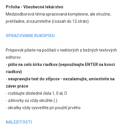
Príloha - Všeobecné lekárstvo
Medziodborová téma spracovaná komplexne, ale stručne,
prehľadne, zrozumiteľne (rozsah do 12 strán).
SPRACOVANIE RUKOPISU
Príspevok píšete na počítači v niektorých z bežných textových
editorov.
-
píšte na celú šírku riadkov (nepoužívajte ENTER na konci
riadkov)
-
neupravujte text do stĺpcov - nezalamujte, umiestnite na
záver práce
- rozlišujte dôsledné čísla 1, 0 al, O
- zátvorky sú vždy okrúhle ( )
- skratky vždy vysvetlite pri použití prvého
NÁLEŽITOSTI