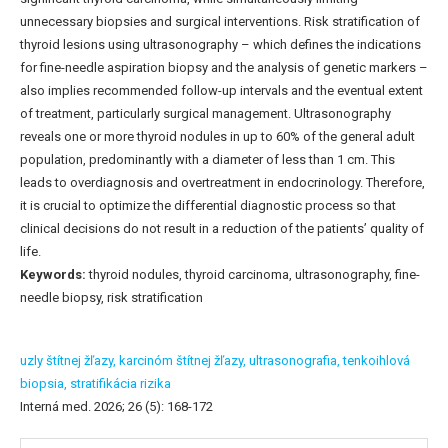
unnecessary biopsies and surgical interventions. Risk stratification of
thyroid lesions using ultrasonography – which defines the indications
for fine-needle aspiration biopsy and the analysis of genetic markers –
also implies recommended follow-up intervals and the eventual extent
of treatment, particularly surgical management. Ultrasonography
reveals one or more thyroid nodules in up to 60% of the general adult
population, predominantly with a diameter of less than 1 cm. This
leads to overdiagnosis and overtreatment in endocrinology. Therefore,
it is crucial to optimize the differential diagnostic process so that
clinical decisions do not result in a reduction of the patients’ quality of
life.
Keywords:
thyroid nodules, thyroid carcinoma, ultrasonography, fine-
needle biopsy, risk stratification
uzly štítnej žľazy,
karcinóm štítnej žľazy,
ultrasonografia,
tenkoihlová
biopsia,
stratifikácia rizika
Interná med. 2026; 26 (5): 168-172