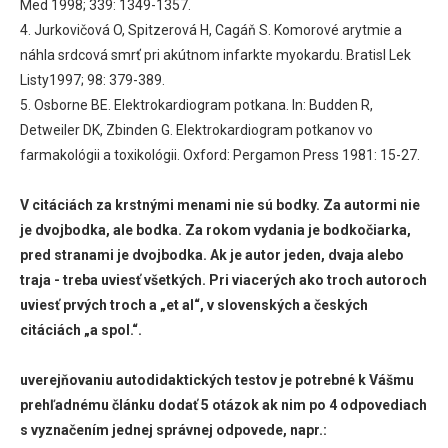
Med 1998; 339: 1349-1357.
4. Jurkovičová O, Spitzerová H, Cagáň S. Komorové arytmie a
náhla srdcová smrť pri akútnom infarkte myokardu. Bratisl Lek
Listy1997; 98: 379-389.
5. Osborne BE. Elektrokardiogram potkana. In: Budden R,
Detweiler DK, Zbinden G. Elektrokardiogram potkanov vo
farmakológii a toxikológii. Oxford: Pergamon Press 1981: 15-27.
V citáciách za krstnými menami nie sú bodky. Za autormi nie
je dvojbodka, ale bodka. Za rokom vydania je bodkočiarka,
pred stranami je dvojbodka. Ak je autor jeden, dvaja alebo
traja - treba uviesť všetkých. Pri viacerých ako troch autoroch
uviesť prvých troch a „et al“, v slovenských a českých
citáciách „a spol.“.
uverejňovaniu autodidaktických testov je potrebné k Vášmu
prehľadnému článku dodať 5 otázok ak nim po 4 odpovediach
s vyznačením jednej správnej odpovede, napr.: