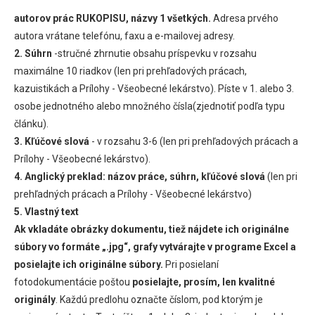
autorov prác RUKOPISU, názvy 1 všetkých.
Adresa prvého
autora vrátane telefónu, faxu a e-mailovej adresy.
2.
Súhrn
-stručné zhrnutie obsahu príspevku v rozsahu
maximálne 10 riadkov (len pri prehľadových prácach,
kazuistikách a Prílohy - Všeobecné lekárstvo). Píste v 1. alebo 3.
osobe jednotného alebo množného čísla(zjednotiť podľa typu
článku).
3. Kľúčové slová
- v rozsahu 3-6 (len pri prehľadových prácach a
Prílohy - Všeobecné lekárstvo).
4. Anglický preklad: názov práce, súhrn, kľúčové slová
(len pri
prehľadných prácach a Prílohy - Všeobecné lekárstvo)
5. Vlastný text
Ak vkladáte obrázky dokumentu, tiež nájdete ich originálne
súbory vo formáte „.jpg“, grafy vytvárajte v programe Excel a
posielajte ich originálne súbory.
Pri posielaní
fotodokumentácie poštou
posielajte, prosím, len kvalitné
originály
. Každú predlohu označte číslom, pod ktorým je