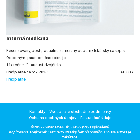
Interná medicína
Recenzovaný, postgraduálne zameraný odborný lekársky časopis.
Odborným garantom časopisu je...
11x ročne, júl-august dvojčíslo
Predplatné na rok 2026:
60.00 €
Predplatné
Kontakty
Všeobecné obchodné podmienky
Ochrana osobných údajov
Fakturačné údaje
©2022 - www.amedi.sk, všetky práva vyhradené,
Kopírovanie akejkoľvek časti tejto stránky bez písomného súhlasu autora je
zakázané.