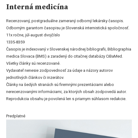
Interná medicína
Recenzovaný, postgraduálne zameraný odborný lekársky časopis.
Odborným garantom časopisu je Slovenská internistická spoločnosť.
11x ročne, júl-august dvojčíslo
1335-8359
Časopis je indexovaný v Slovenskej národnej bibliografii, Bibliographia
medica Slovaca (BMS) a zaradený do citačnej databázy CiBaMed.
Všetky články sú recenzované.
Vydavateľ nenesie zodpovednosť za údaje a názory autorov
jednotlivých článkov či inzerátov.
Články na šedých stranách sú firemnými prezentáciami alebo
nerecenzovanými informáciami, za ktorých obsah zodpovedá autor.
Reprodukcia obsahu je povolená len s priamym súhlasom redakcie.
Predplatné