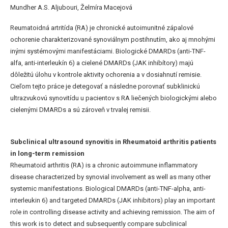
Mundher A.S. Aljubouri, Želmíra Macejová
Reumatoidná artritída (RA) je chronické autoimunitné zápalové
ochorenie charakterizované synoviálnym postihnutím, ako aj mnohými
inými systémovými manifestáciami. Biologické DMARDs (anti-TNF-
alfa, anti-interleukín 6) a cielené DMARDs (JAK inhibítory) majú
dôležitú úlohu v kontrole aktivity ochorenia a v dosiahnutí remisie.
Cieľom tejto práce je detegovať a následne porovnať subklinickú
ultrazvukovú synovitídu u pacientov s RA liečených biologickými alebo
cielenými DMARDs a sú zároveň v trvalej remisii.
Subclinical ultrasound synovitis in Rheumatoid arthritis patients
in long-term remission
Rheumatoid arthritis (RA) is a chronic autoimmune inflammatory
disease characterized by synovial involvement as well as many other
systemic manifestations. Biological DMARDs (anti-TNF-alpha, anti-
interleukin 6) and targeted DMARDs (JAK inhibitors) play an important
role in controlling disease activity and achieving remission. The aim of
this work is to detect and subsequently compare subclinical