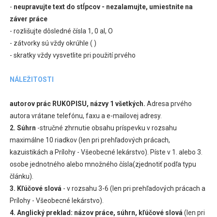
-
neupravujte text do stĺpcov - nezalamujte, umiestnite na
záver práce
- rozlišujte dôsledné čísla 1, 0 al, O
- zátvorky sú vždy okrúhle ( )
- skratky vždy vysvetlite pri použití prvého
NÁLEŽITOSTI
autorov prác RUKOPISU, názvy 1 všetkých.
Adresa prvého
autora vrátane telefónu, faxu a e-mailovej adresy.
2.
Súhrn
-stručné zhrnutie obsahu príspevku v rozsahu
maximálne 10 riadkov (len pri prehľadových prácach,
kazuistikách a Prílohy - Všeobecné lekárstvo). Píste v 1. alebo 3.
osobe jednotného alebo množného čísla(zjednotiť podľa typu
článku).
3. Kľúčové slová
- v rozsahu 3-6 (len pri prehľadových prácach a
Prílohy - Všeobecné lekárstvo).
4. Anglický preklad: názov práce, súhrn, kľúčové slová
(len pri