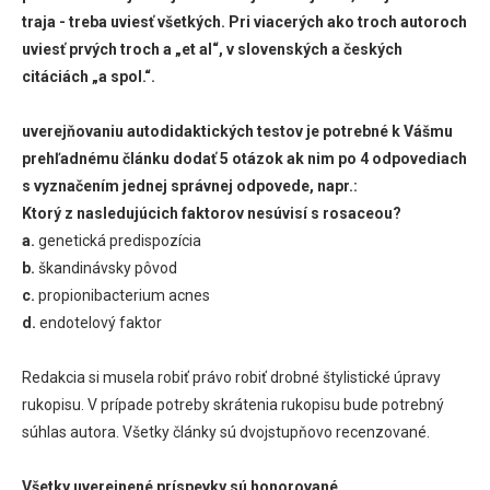
traja - treba uviesť všetkých. Pri viacerých ako troch autoroch
uviesť prvých troch a „et al“, v slovenských a českých
citáciách „a spol.“.
uverejňovaniu autodidaktických testov je potrebné k Vášmu
prehľadnému článku dodať 5 otázok ak nim po 4 odpovediach
s vyznačením jednej správnej odpovede, napr.:
Ktorý z nasledujúcich faktorov nesúvisí s rosaceou?
a.
genetická predispozícia
b.
škandinávsky pôvod
c.
propionibacterium acnes
d.
endotelový faktor
Redakcia si musela robiť právo robiť drobné štylistické úpravy
rukopisu. V prípade potreby skrátenia rukopisu bude potrebný
súhlas autora. Všetky články sú dvojstupňovo recenzované.
Všetky uverejnené príspevky sú honorované.