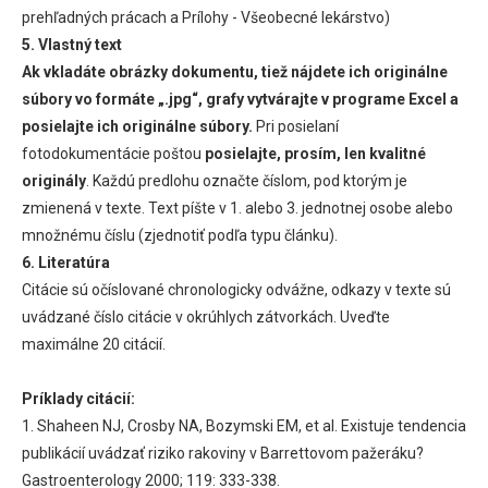
prehľadných prácach a Prílohy - Všeobecné lekárstvo)
5. Vlastný text
Ak vkladáte obrázky dokumentu, tiež nájdete ich originálne
súbory vo formáte „.jpg“, grafy vytvárajte v programe Excel a
posielajte ich originálne súbory.
Pri posielaní
fotodokumentácie poštou
posielajte, prosím, len kvalitné
originály
. Každú predlohu označte číslom, pod ktorým je
zmienená v texte. Text píšte v 1. alebo 3. jednotnej osobe alebo
množnému číslu (zjednotiť podľa typu článku).
6. Literatúra
Citácie sú očíslované chronologicky odvážne, odkazy v texte sú
uvádzané číslo citácie v okrúhlych zátvorkách. Uveďte
maximálne 20 citácií.
Príklady citácií:
1. Shaheen NJ, Crosby NA, Bozymski EM, et al. Existuje tendencia
publikácií uvádzať riziko rakoviny v Barrettovom pažeráku?
Gastroenterology 2000; 119: 333-338.