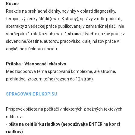
Rôzne
Reakcie na prehľadné články, novinky v oblasti diagnostiky,
terapie, výsledky štúdií (max. 3 strany), správy z odb. podujatí,
abstrakty z vedeckej práce publikovanej v zahraničnej tlači, nie
staršej ako 1 rok. Rozsah max.
1 strana
. Uveďte názov práce v
slovenčine/čestine, autorov, pracovisko, ďalej názov práce v
angličtine s úplnou citáciou.
Príloha - Všeobecné lekárstvo
Medziodborová téma spracovaná komplexne, ale stručne,
prehľadne, zrozumiteľne (rozsah do 12 strán).
SPRACOVANIE RUKOPISU
Príspevok píšete na počítači v niektorých z bežných textových
editorov.
-
píšte na celú šírku riadkov (nepoužívajte ENTER na konci
riadkov)