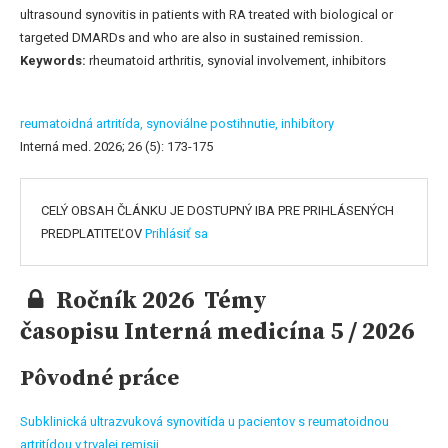
ultrasound synovitis in patients with RA treated with biological or
targeted DMARDs and who are also in sustained remission.
Keywords:
rheumatoid arthritis, synovial involvement, inhibitors
reumatoidná artritída,
synoviálne postihnutie,
inhibítory
Interná med. 2026; 26 (5): 173-175
CELÝ OBSAH ČLÁNKU JE DOSTUPNÝ IBA PRE PRIHLÁSENÝCH
PREDPLATITEĽOV
Prihlásiť sa
Ročník 2026 Témy
časopisu Interná medicína 5 / 2026
Pôvodné práce
Subklinická ultrazvuková synovitída u pacientov s reumatoidnou
artritídou v trvalej remisii