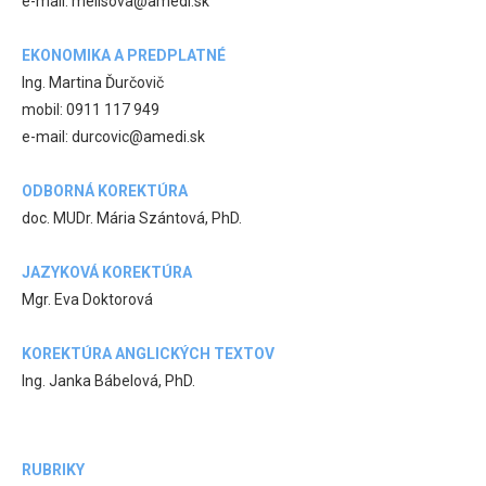
e-mail: melisova@amedi.sk
EKONOMIKA A PREDPLATNÉ
Ing. Martina Ďurčovič
mobil: 0911 117 949
e-mail: durcovic@amedi.sk
ODBORNÁ KOREKTÚRA
doc. MUDr. Mária Szántová, PhD.
JAZYKOVÁ KOREKTÚRA
Mgr. Eva Doktorová
KOREKTÚRA ANGLICKÝCH TEXTOV
Ing. Janka Bábelová, PhD.
RUBRIKY