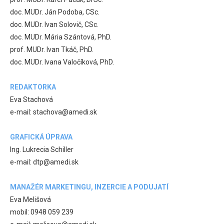
doc. MUDr. Ján Podoba, CSc.
doc. MUDr. Ivan Solovič, CSc.
doc. MUDr. Mária Szántová, PhD.
prof. MUDr. Ivan Tkáč, PhD.
doc. MUDr. Ivana Valočíková, PhD.
REDAKTORKA
Eva Stachová
e-mail: stachova@amedi.sk
GRAFICKÁ ÚPRAVA
Ing. Lukrecia Schiller
e-mail: dtp@amedi.sk
MANAŽÉR MARKETINGU, INZERCIE A PODUJATÍ
Eva Melišová
mobil: 0948 059 239