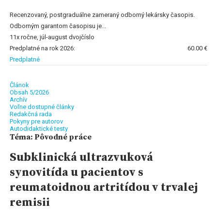
Recenzovaný, postgraduálne zameraný odborný lekársky časopis.
Odborným garantom časopisu je...
11x ročne, júl-august dvojčíslo
Predplatné na rok 2026:
60.00 €
Predplatné
Článok
Obsah 5/2026
Archív
Voľne dostupné články
Redakčná rada
Pokyny pre autorov
Autodidaktické testy
Téma: Pôvodné práce
Subklinická ultrazvuková
synovitída u pacientov s
reumatoidnou artritídou v trvalej
remisii