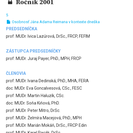
Ročník 2001
5
Osobnosť Jána Adama Reimana v kontexte dneška
PREDSEDNÍČKA
prof. MUDr. Ivica Lazúrová, DrSc., FRCP, FEFIM
ZÁSTUPCA PREDSEDNÍČKY
prof. MUDr. Juraj Payer, PhD., MPH, FRCP
ČLENOVIA
prof. MUDr. Ivana Dedinská, PhD., MHA, FERA
doc. MUDr. Eva Goncalvesová, CSc., FESC
prof. MUDr. Martin Haluzík, CSc.
doc. MUDr. Soňa Kiňová, PhD.
prof. MUDr. Peter Mitro, DrSc.
prof. MUDr. Želmíra Macejová, PhD., MPH
prof. MUDr. Marián Mokáň, DrSc., FRCP Edin
prof. MUDr. Karel Pacák, DrSc.