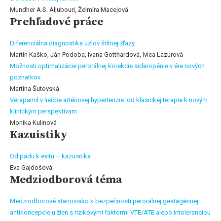
Mundher A.S. Aljubouri, Želmíra Macejová
Prehľadové práce
Diferenciálna diagnostika uzlov štítnej žľazy
Martin Kaško, Ján Podoba, Ivana Gotthardová, Ivica Lazúrová
Možnosti optimalizácie perorálnej korekcie sideropénie v ére nových
poznatkov
Martina Šutovská
Verapamil v liečbe artériovej hypertenzie: od klasickej terapie k novým
klinickým perspektívam
Monika Kulinová
Kazuistiky
Od pádu k exitu – kazuistika
Eva Gajdošová
Medziodborová téma
Medziodborové stanovisko k bezpečnosti perorálnej gestagénnej
antikoncepcie u žien s rizikovými faktormi VTE/ATE alebo intoleranciou