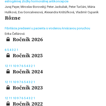
estrogénnej zložky hormonálnej antikoncepcie
Juraj Payer, Miroslav Borovský, Peter Jackuliak, Peter Turčáni, Mária
Hulíková, Eva Goncalvesová, Alexandra Krištúfková, Vladimír Cupaník
Rôzne
Fibrilácia predsiení u pacienta s vrodenou krvácavou poruchou
Erika Čellárová
Ročník 2026
6
5
4
3
2
1
Ročník 2025
12
11
10
9
7
6
5
4
3
2
1
Ročník 2024
12
11
10
9
7
6
5
4
3
2
1
Ročník 2023
12
11
10
9
7
6
5
4
3
2
1
Ročník 2022