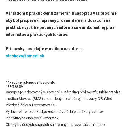
Vzhľadom k praktickému zameraniu časopisu Vás prosíme,
aby bol príspevok napísaný zrozumiteľne, s dôrazom na
praktické využitie podaných informácií v ambulantnej praxi
internistov a praktických lekárov.
Príspevky posielajte e-mailom na adresu:
stachova@amedi.sk
11x ročne, júl-august dvojčíslo
1335-8359
Časopis je indexovaný v Slovenskej národnej bibliografii, Bibliographia
medica Slovaca (BMS) a zaradený do citačnej databázy CiBaMed.
Všetky články sú recenzované.
Vydavateľ nenesie zodpovednosť za údaje a názory autorov
jednotlivých článkov či inzerátov.
Články na šedých stranách sú firemnými prezentáciami alebo