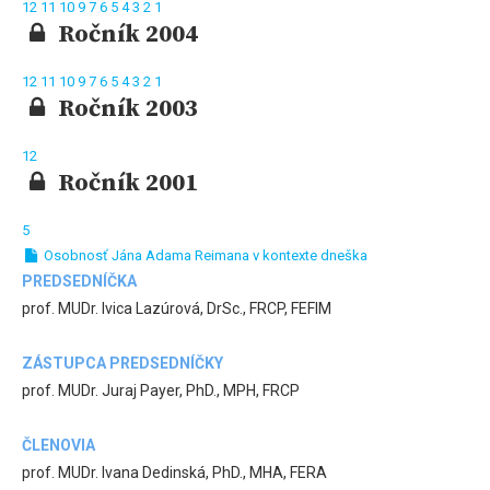
12
11
10
9
7
6
5
4
3
2
1
Ročník 2004
12
11
10
9
7
6
5
4
3
2
1
Ročník 2003
12
Ročník 2001
5
Osobnosť Jána Adama Reimana v kontexte dneška
PREDSEDNÍČKA
prof. MUDr. Ivica Lazúrová, DrSc., FRCP, FEFIM
ZÁSTUPCA PREDSEDNÍČKY
prof. MUDr. Juraj Payer, PhD., MPH, FRCP
ČLENOVIA
prof. MUDr. Ivana Dedinská, PhD., MHA, FERA