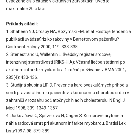
uvádzané číslo citácie v okrúhlych zátvorkách. Uveďte
maximálne 20 citácií.
Príklady citácií:
1. Shaheen NJ, Crosby NA, Bozymski EM, et al. Existuje tendencia
publikácií uvádzať riziko rakoviny v Barrettovom pažeráku?
Gastroenterology 2000; 119: 333-338.
2. Stenestrand U, Wallentin L. Švédsky register srdcovej
intenzívnej starostlivosti (RIKS-HIA): Včasná liečba statínmi po
akútnom infarkte myokardu a 1-ročné prežívanie. JAMA 2001;
285(4): 430-436.
3. Študijná skupina LIPID. Prevencia kardiovaskulárnych príhod a
smrti pravastatínom u pacientov s koronárnou chorobou srdca v
zahraničí v rozsahu počiatočných hladín cholesterolu. N Engl J
Med 1998; 339: 1349-1357.
4. Jurkovičová O, Spitzerová H, Cagáň S. Komorové arytmie a
náhla srdcová smrť pri akútnom infarkte myokardu. Bratisl Lek
Listy1997; 98: 379-389.