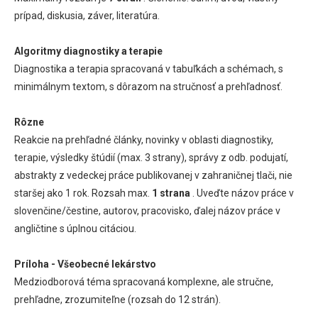
prípad, diskusia, záver, literatúra.
Algoritmy diagnostiky a terapie
Diagnostika a terapia spracovaná v tabuľkách a schémach, s
minimálnym textom, s dôrazom na stručnosť a prehľadnosť.
Rôzne
Reakcie na prehľadné články, novinky v oblasti diagnostiky,
terapie, výsledky štúdií (max. 3 strany), správy z odb. podujatí,
abstrakty z vedeckej práce publikovanej v zahraničnej tlači, nie
staršej ako 1 rok. Rozsah max.
1 strana
. Uveďte názov práce v
slovenčine/čestine, autorov, pracovisko, ďalej názov práce v
angličtine s úplnou citáciou.
Príloha - Všeobecné lekárstvo
Medziodborová téma spracovaná komplexne, ale stručne,
prehľadne, zrozumiteľne (rozsah do 12 strán).