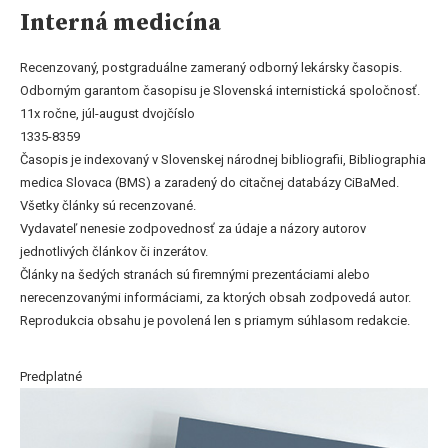
Interná medicína
Recenzovaný, postgraduálne zameraný odborný lekársky časopis.
Odborným garantom časopisu je Slovenská internistická spoločnosť.
11x ročne, júl-august dvojčíslo
1335-8359
Časopis je indexovaný v Slovenskej národnej bibliografii, Bibliographia
medica Slovaca (BMS) a zaradený do citačnej databázy CiBaMed.
Všetky články sú recenzované.
Vydavateľ nenesie zodpovednosť za údaje a názory autorov
jednotlivých článkov či inzerátov.
Články na šedých stranách sú firemnými prezentáciami alebo
nerecenzovanými informáciami, za ktorých obsah zodpovedá autor.
Reprodukcia obsahu je povolená len s priamym súhlasom redakcie.
Predplatné