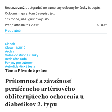
Recenzovaný, postgraduálne zameraný odborný lekársky časopis.
Odborným garantom časopisu je...
11x ročne, júl-august dvojčíslo
Predplatné na rok 2026:
60.00 €
Predplatné
Článok
Obsah 1/2019
Archív
Voľne dostupné články
Redakčná rada
Pokyny pre autorov
Autodidaktické testy
Téma: Pôvodné práce
Prítomnosť a závažnosť
periférneho artériového
obliterujúceho ochorenia u
diabetikov 2. typu