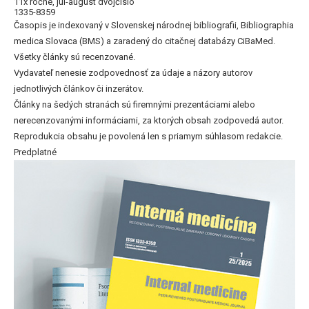
11x ročne, júl-august dvojčíslo
1335-8359
Časopis je indexovaný v Slovenskej národnej bibliografii, Bibliographia
medica Slovaca (BMS) a zaradený do citačnej databázy CiBaMed.
Všetky články sú recenzované.
Vydavateľ nenesie zodpovednosť za údaje a názory autorov
jednotlivých článkov či inzerátov.
Články na šedých stranách sú firemnými prezentáciami alebo
nerecenzovanými informáciami, za ktorých obsah zodpovedá autor.
Reprodukcia obsahu je povolená len s priamym súhlasom redakcie.
Predplatné