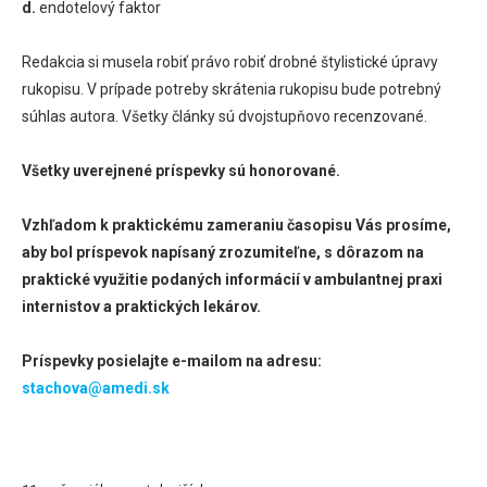
d.
endotelový faktor
Redakcia si musela robiť právo robiť drobné štylistické úpravy
rukopisu. V prípade potreby skrátenia rukopisu bude potrebný
súhlas autora. Všetky články sú dvojstupňovo recenzované.
Všetky uverejnené príspevky sú honorované.
Vzhľadom k praktickému zameraniu časopisu Vás prosíme,
aby bol príspevok napísaný zrozumiteľne, s dôrazom na
praktické využitie podaných informácií v ambulantnej praxi
internistov a praktických lekárov.
Príspevky posielajte e-mailom na adresu:
stachova@amedi.sk