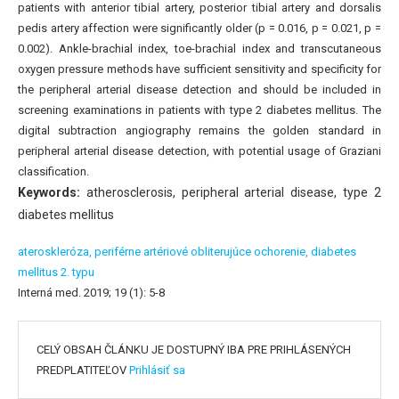
patients with anterior tibial artery, posterior tibial artery and dorsalis
pedis artery affection were significantly older (p = 0.016, p = 0.021, p =
0.002). Ankle-brachial index, toe-brachial index and transcutaneous
oxygen pressure methods have sufficient sensitivity and specificity for
the peripheral arterial disease detection and should be included in
screening examinations in patients with type 2 diabetes mellitus. The
digital subtraction angiography remains the golden standard in
peripheral arterial disease detection, with potential usage of Graziani
classification.
Keywords:
atherosclerosis, peripheral arterial disease, type 2
diabetes mellitus
ateroskleróza,
periférne artériové obliterujúce ochorenie,
diabetes
mellitus 2. typu
Interná med. 2019; 19 (1): 5-8
CELÝ OBSAH ČLÁNKU JE DOSTUPNÝ IBA PRE PRIHLÁSENÝCH
PREDPLATITEĽOV
Prihlásiť sa