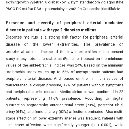
skríningových vyšetrení u diabetikov. Zlatým štandardom v diagnostike
PAOO DK ostáva DSA s potenciálnym využitím Grazianiho klasifikácie.
Presence and severity of peripheral arterial occlusive
disease in patients with type 2 diabetes mellitus
Diabetes mellitus is a strong risk factor for peripheral arterial
disease of the lower extremities. The prevalence of
peripheral
arterial disease of the lower extremities in the present
study in asymptomatic diabetics (Fontaine I) based on the minimum
values of the ankle-brachial indices was 24%. Based on the minimum
toe-brachial index values, up to 52% of asymptomatic patients had
peripheral arterial disease. And, based on the minimum values of
transcutaneous oxygen pressure, 17% of patients without symptoms
had peripheral arterial disease. Mediocalcinosis was confirmed in 22
patients, representing 11.6% prevalence. According to digital
subtraction angiography, anterior tibial artery (73%), posterior tibial
artery (64%), and femoral artery (62%) affection dominated. Also multi-
stage affection of lower extremity arteries was frequent. Patients with
iliac artery affection were significantly younger (p < 0.001), while