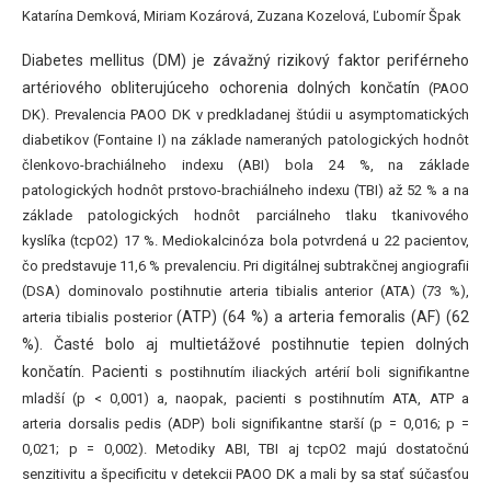
Katarína Demková, Miriam Kozárová, Zuzana Kozelová, Ľubomír Špak
Diabetes mellitus (DM) je závažný rizikový faktor periférneho
artériového obliterujúceho ochorenia dolných končatín
(PAOO
DK). Prevalencia PAOO DK v predkladanej štúdii u asymptomatických
diabetikov (Fontaine I) na základe nameraných patologických hodnôt
členkovo-brachiálneho indexu (ABI) bola 24 %, na základe
patologických hodnôt prstovo-brachiálneho indexu (TBI) až 52 % a na
základe patologických hodnôt parciálneho tlaku tkanivového
kyslíka (tcpO2) 17 %. Mediokalcinóza bola potvrdená u 22 pacientov,
čo predstavuje 11,6 % prevalenciu. Pri digitálnej subtrakčnej angiografii
(DSA) dominovalo postihnutie arteria tibialis anterior (ATA) (73 %),
(ATP) (64 %) a arteria femoralis (AF) (62
arteria tibialis posterior
%). Časté bolo aj multietážové postihnutie tepien dolných
končatín. Pacienti
s postihnutím iliackých artérií boli signifikantne
mladší (p < 0,001) a, naopak, pacienti s postihnutím ATA, ATP a
arteria dorsalis pedis (ADP) boli signifikantne starší (p = 0,016; p =
0,021; p = 0,002). Metodiky ABI, TBI aj tcpO2 majú dostatočnú
senzitivitu a špecificitu v detekcii PAOO DK a mali by sa stať súčasťou