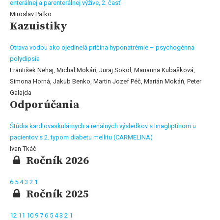
enterálnej a parenterálnej výžive, 2. časť
Miroslav Paľko
Kazuistiky
Otrava vodou ako ojedinelá príčina hyponatrémie – psychogénna
polydipsia
František Nehaj, Michal Mokáň, Juraj Sokol, Marianna Kubašková,
Simona Horná, Jakub Benko, Martin Jozef Péč, Marián Mokáň, Peter
Galajda
Odporúčania
Štúdia kardiovaskulárnych a renálnych výsledkov s linagliptínom u
pacientov s 2. typom diabetu mellitu (CARMELINA)
Ivan Tkáč
Ročník 2026
6
5
4
3
2
1
Ročník 2025
12
11
10
9
7
6
5
4
3
2
1