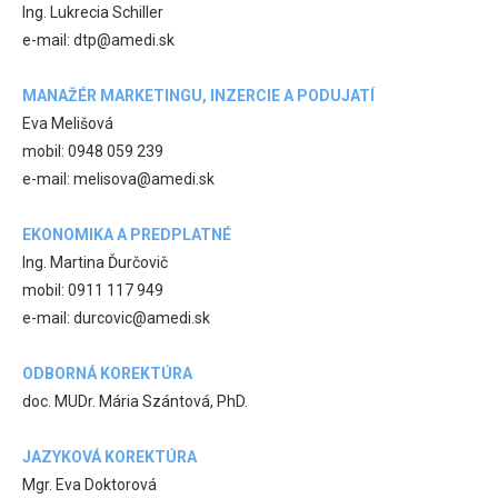
Ing. Lukrecia Schiller
e-mail: dtp@amedi.sk
MANAŽÉR MARKETINGU, INZERCIE A PODUJATÍ
Eva Melišová
mobil: 0948 059 239
e-mail: melisova@amedi.sk
EKONOMIKA A PREDPLATNÉ
Ing. Martina Ďurčovič
mobil: 0911 117 949
e-mail: durcovic@amedi.sk
ODBORNÁ KOREKTÚRA
doc. MUDr. Mária Szántová, PhD.
JAZYKOVÁ KOREKTÚRA
Mgr. Eva Doktorová