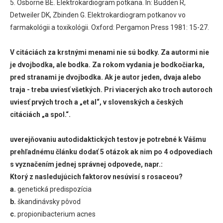
5. Osborne BE. Elektrokardiogram potkana. In: Budden R,
Detweiler DK, Zbinden G. Elektrokardiogram potkanov vo
farmakológii a toxikológii. Oxford: Pergamon Press 1981: 15-27.
V citáciách za krstnými menami nie sú bodky. Za autormi nie
je dvojbodka, ale bodka. Za rokom vydania je bodkočiarka,
pred stranami je dvojbodka. Ak je autor jeden, dvaja alebo
traja - treba uviesť všetkých. Pri viacerých ako troch autoroch
uviesť prvých troch a „et al“, v slovenských a českých
citáciách „a spol.“.
uverejňovaniu autodidaktických testov je potrebné k Vášmu
prehľadnému článku dodať 5 otázok ak nim po 4 odpovediach
s vyznačením jednej správnej odpovede, napr.:
Ktorý z nasledujúcich faktorov nesúvisí s rosaceou?
a.
genetická predispozícia
b.
škandinávsky pôvod
c.
propionibacterium acnes