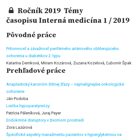
Ročník 2019 Témy
časopisu Interná medicína 1 / 2019
Pôvodné práce
Prítomnosť a závažnosť periférneho artériového obliterujúceho
ochorenia u diabetikov 2. typu
Katarína Demková, Miriam Kozárová, Zuzana Kozelová, Ľubomír Špak
Prehľadové práce
Anaplastický karcinóm štítnej žľazy – najmalígnejšie onkologické
ochorenie
Ján Podoba
Liečba hypoparatyreózy
Patrícia Páleníková, Juraj Payer
Endokrinné disruptory v životnom prostredí
Zora Lazúrová
Špecifické aspekty manažmentu pacientov s hyperglykémiou na