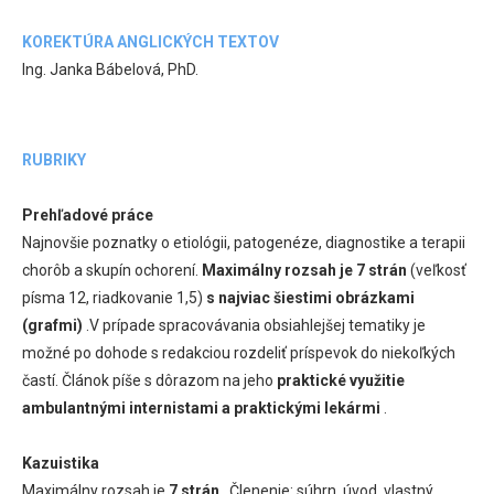
KOREKTÚRA ANGLICKÝCH TEXTOV
Ing. Janka Bábelová, PhD.
RUBRIKY
Prehľadové práce
Najnovšie poznatky o etiológii, patogenéze, diagnostike a terapii
chorôb a skupín ochorení.
Maximálny rozsah je 7 strán
(veľkosť
písma 12, riadkovanie 1,5)
s najviac šiestimi obrázkami
(grafmi)
.V prípade spracovávania obsiahlejšej tematiky je
možné po dohode s redakciou rozdeliť príspevok do niekoľkých
častí. Článok píše s dôrazom na jeho
praktické využitie
ambulantnými internistami a praktickými lekármi
.
Kazuistika
Maximálny rozsah je
7 strán
. Členenie: súhrn, úvod, vlastný