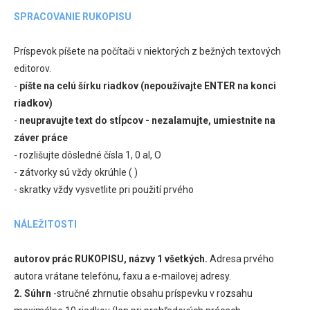
SPRACOVANIE RUKOPISU
Príspevok píšete na počítači v niektorých z bežných textových
editorov.
-
píšte na celú šírku riadkov (nepoužívajte ENTER na konci
riadkov)
-
neupravujte text do stĺpcov - nezalamujte, umiestnite na
záver práce
- rozlišujte dôsledné čísla 1, 0 al, O
- zátvorky sú vždy okrúhle ( )
- skratky vždy vysvetlite pri použití prvého
NÁLEŽITOSTI
autorov prác RUKOPISU, názvy 1 všetkých.
Adresa prvého
autora vrátane telefónu, faxu a e-mailovej adresy.
2.
Súhrn
-stručné zhrnutie obsahu príspevku v rozsahu