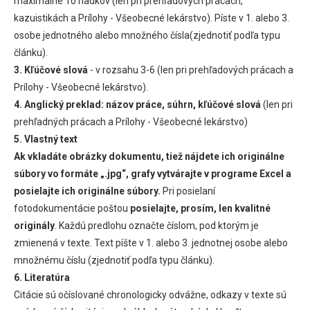
maximálne 10 riadkov (len pri prehľadových prácach,
kazuistikách a Prílohy - Všeobecné lekárstvo). Píste v 1. alebo 3.
osobe jednotného alebo množného čísla(zjednotiť podľa typu
článku).
3. Kľúčové slová
- v rozsahu 3-6 (len pri prehľadových prácach a
Prílohy - Všeobecné lekárstvo).
4. Anglický preklad: názov práce, súhrn, kľúčové slová
(len pri
prehľadných prácach a Prílohy - Všeobecné lekárstvo)
5. Vlastný text
Ak vkladáte obrázky dokumentu, tiež nájdete ich originálne
súbory vo formáte „.jpg“, grafy vytvárajte v programe Excel a
posielajte ich originálne súbory.
Pri posielaní
fotodokumentácie poštou
posielajte, prosím, len kvalitné
originály
. Každú predlohu označte číslom, pod ktorým je
zmienená v texte. Text píšte v 1. alebo 3. jednotnej osobe alebo
množnému číslu (zjednotiť podľa typu článku).
6. Literatúra
Citácie sú očíslované chronologicky odvážne, odkazy v texte sú