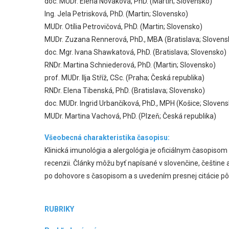
doc. MUDr. Elena Nováková, PhD. (Martin; Slovensko)
Ing. Jela Petrisková, PhD. (Martin; Slovensko)
MUDr. Otília Petrovičová, PhD. (Martin; Slovensko)
MUDr. Zuzana Rennerová, PhD., MBA (Bratislava; Slovens
doc. Mgr. Ivana Shawkatová, PhD. (Bratislava; Slovensko)
RNDr. Martina Schniederová, PhD. (Martin; Slovensko)
prof. MUDr. Ilja Stříž, CSc. (Praha; Česká republika)
RNDr. Elena Tibenská, PhD. (Bratislava; Slovensko)
doc. MUDr. Ingrid Urbančíková, PhD., MPH (Košice; Slovens
MUDr. Martina Vachová, PhD. (Plzeň; Česká republika)
Všeobecná charakteristika časopisu:
Klinická imunológia a alergológia je oficiálnym časopiso
recenzii. Články môžu byť napísané v slovenčine, češtine 
po dohovore s časopisom a s uvedením presnej citácie p
RUBRIKY