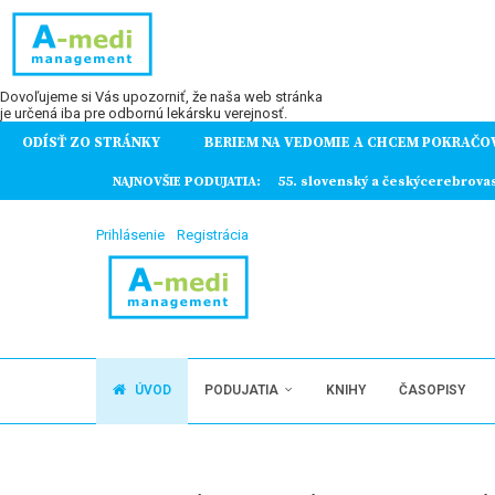
Dovoľujeme si Vás upozorniť, že naša web stránka
je určená iba pre odbornú lekársku verejnosť.
ODÍSŤ ZO STRÁNKY
BERIEM NA VEDOMIE A CHCEM POKRAČO
ochorení
NAJNOVŠIE PODUJATIA:
55. slovenský a českýcerebrova
Prihlásenie
Registrácia
ÚVOD
PODUJATIA
KNIHY
ČASOPISY