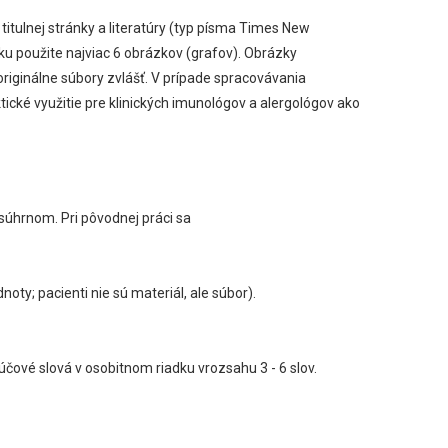
titulnej stránky a literatúry (typ písma Times New
ku použite najviac 6 obrázkov (grafov). Obrázky
 originálne súbory zvlášť. V prípade spracovávania
tické využitie pre klinických imunológov a alergológov ako
súhrnom. Pri pôvodnej práci sa
oty; pacienti nie sú materiál, ale súbor).
účové slová v osobitnom riadku vrozsahu 3 - 6 slov.