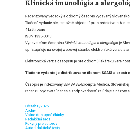
Klinická imunológia a alergoló
Recenzovaný vedecký a odborný časopis vydávaný Slovenskou sp
Tlačené vydanie nie je možné objednať prostredníctvom A-med
4 krát ročne
ISSN 1335-0013
Vydavateľom časopisu
Klinická imunológia a alergológia
je Slo
sprístupňuje na svojej webovej stránke elektronickú verziu a a
Elektronická verzia časopisu je pre odbornú lekársku verejnos
Tlačené vydanie je distribuované členom SSAKI a
prostre
Časopis je indexovaný vEMBASE/Excerpta Medica, Slovenskej n
recenzii. Vydavateľ nenesie zodpovednosť za údaje a názory a
Obsah 0/2026
Archív
Voľne dostupné články
Redakčná rada
Pokyny pre autorov
Autodidaktické testy