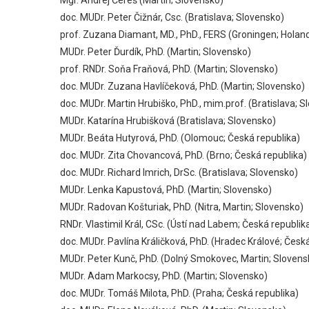
Mgr. Andrej Čereš (Martin; Slovensko)
doc. MUDr. Peter Čižnár, Csc. (Bratislava; Slovensko)
prof. Zuzana Diamant, MD., PhD., FERS (Groningen; Holan
MUDr. Peter Ďurdík, PhD. (Martin; Slovensko)
prof. RNDr. Soňa Fraňová, PhD. (Martin; Slovensko)
doc. MUDr. Zuzana Havlíčeková, PhD. (Martin; Slovensko)
doc. MUDr. Martin Hrubiško, PhD., mim.prof. (Bratislava; S
MUDr. Katarína Hrubišková (Bratislava; Slovensko)
MUDr. Beáta Hutyrová, PhD. (Olomouc; Česká republika)
doc. MUDr. Zita Chovancová, PhD. (Brno; Česká republika)
doc. MUDr. Richard Imrich, DrSc. (Bratislava; Slovensko)
MUDr. Lenka Kapustová, PhD. (Martin; Slovensko)
MUDr. Radovan Košturiak, PhD. (Nitra, Martin; Slovensko)
RNDr. Vlastimil Král, CSc. (Ústí nad Labem; Česká republik
doc. MUDr. Pavlína Králičková, PhD. (Hradec Králové; Česk
MUDr. Peter Kunč, PhD. (Dolný Smokovec, Martin; Slovens
MUDr. Adam Markocsy, PhD. (Martin; Slovensko)
doc. MUDr. Tomáš Milota, PhD. (Praha; Česká republika)