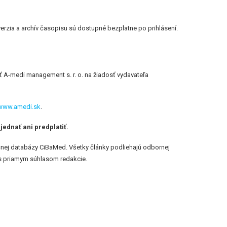
rzia a archív časopisu sú dostupné bezplatne po prihlásení.
ť A-medi management s. r. o. na žiadosť vydavateľa
www.amedi.sk
.
ednať ani predplatiť.
čnej databázy CiBaMed. Všetky články podliehajú odbornej
 s priamym súhlasom redakcie.