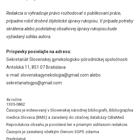
Redakcia si vyhradzuje právo rozhodovať o publikovaní práce,
prípadne robiť drobné štylistické úpravy rukopisu. V prípade potreby
skrátenia alebo podstatnej obsahovej úpravy rukopisu bude
vyžiadaný súhlas autora.
Príspevky posielajte na adresu:
Sekretariát Slovenskej gynekologicko-pôrodníckej spoločnosti
Antolská 11, 851 07 Bratislava
e-mail: slovenskagynekologia@gmail.com alebo
sekretariatsgps@gmail.com
4x ročne
1335-0862
Časopis je indexovaný v Slovenskej národnej bibliografii, Bibliographia
medica Slovaca (BMS) a zaradený do citačnej databázy CiBaMed.
Reprodukcia obsahu je povolená len s priamym súhlasom redakcie.
Časopis je zasielaný všetkým členom SGPS zdarma
Predplatné