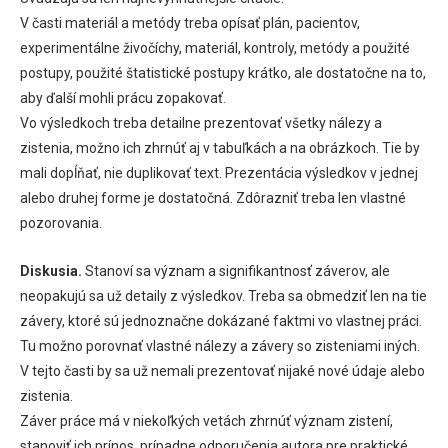
V časti materiál a metódy treba opísať plán, pacientov,
experimentálne živočíchy, materiál, kontroly, metódy a použité
postupy, použité štatistické postupy krátko, ale dostatočne na to,
aby ďalší mohli prácu zopakovať.
Vo výsledkoch treba detailne prezentovať všetky nálezy a
zistenia, možno ich zhrnúť aj v tabuľkách a na obrázkoch. Tie by
mali dopĺňať, nie duplikovať text. Prezentácia výsledkov v jednej
alebo druhej forme je dostatočná. Zdôrazniť treba len vlastné
pozorovania.
Diskusia.
Stanoví sa význam a signifikantnosť záverov, ale
neopakujú sa už detaily z výsledkov. Treba sa obmedziť len na tie
závery, ktoré sú jednoznačne dokázané faktmi vo vlastnej práci.
Tu možno porovnať vlastné nálezy a závery so zisteniami iných.
V tejto časti by sa už nemali prezentovať nijaké nové údaje alebo
zistenia.
Záver práce má v niekoľkých vetách zhrnúť význam zistení,
stanoviť ich prínos, prípadne odporučenia autora pre praktické