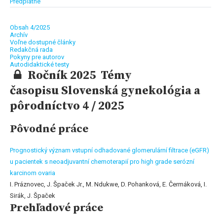
Predplatné
Obsah 4/2025
Archív
Voľne dostupné články
Redakčná rada
Pokyny pre autorov
Autodidaktické testy
Ročník 2025 Témy
časopisu Slovenská gynekológia a
pôrodníctvo 4 / 2025
Pôvodné práce
Prognostický význam vstupní odhadované glomerulární filtrace (eGFR)
u pacientek s neoadjuvantní chemoterapií pro high grade serózní
karcinom ovaria
I. Práznovec, J. Špaček Jr., M. Ndukwe, D. Pohanková, E. Čermáková, I.
Sirák, J. Špaček
Prehľadové práce