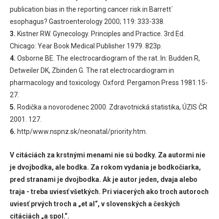
publication bias in the reporting cancer risk in Barrett´
esophagus? Gastroenterology 2000; 119:
333-338.
3.
Kistner RW. Gynecology. Principles and Practice. 3rd Ed.
Chicago: Year Book Medical Publisher 1979. 823p.
4.
Osborne BE. The electrocardiogram of the rat. In: Budden R,
Detweiler DK, Zbinden G. The rat electrocardiogram in
pharmacology and toxicology. Oxford: Pergamon Press 1981:15-
27.
5.
Rodička a novorodenec 2000. Zdravotnická statistika, ÚZIS ČR
2001. 127.
6.
http/www.nspnz.sk/neonatal/priority.htm.
V citáciách za krstnými menami nie sú bodky. Za autormi nie
je dvojbodka, ale bodka. Za rokom vydania je bodkočiarka,
pred stranami je dvojbodka. Ak je autor jeden, dvaja alebo
traja - treba uviesť všetkých. Pri viacerých ako troch autoroch
uviesť prvých troch a „et al“, v slovenských a českých
citáciách „a spol.“.