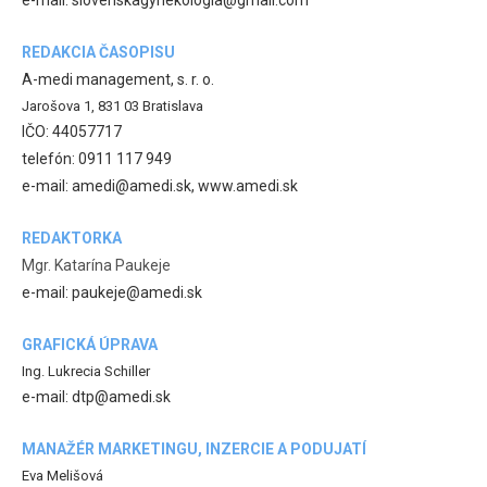
REDAKCIA ČASOPISU
A-medi management, s. r. o.
Jarošova 1, 831 03 Bratislava
IČO: 44057717
telefón: 0911 117 949
e-mail: amedi@amedi.sk, www.amedi.sk
REDAKTORKA
Mgr. Katarína Paukeje
e-mail: paukeje@amedi.sk
GRAFICKÁ ÚPRAVA
Ing. Lukrecia Schiller
e-mail: dtp@amedi.sk
MANAŽÉR MARKETINGU, INZERCIE A PODUJATÍ
Eva Melišová