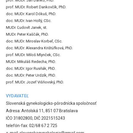
prof. MUDr. Ján Danko, PhD.
prof. MUDr. Robert Dankovčík, PhD.
doc. MUDr. Karol Dókuš, PhD.
doc. MUDr. Ivan Hollý, CSc.
MUDr. Ľudovít Janek, st.
MUDr. Peter Kaščák, PhD.
doc. MUDr. Miroslav Korbeľ, CSc.
doc. MUDr. Alexandra Krištúfková, PhD.
prof. MUDr. Miloš Mlynček, CSc.
MUDr. Mikuláš Redecha, PhD.
doc. MUDr. Igor Rusňák, PhD.
doc. MUDr. Peter Urdzík, PhD.
prof. MUDr. Jozef Višňovský, PhD.
VYDAVATEĽ
Slovenská gynekologicko-pôrodnícka spoločnosť
Adresa: Antolská 11, 851 07 Bratislava
IČO 31802800, DIČ 2021515243
telefón-fax: 02/68 67 2 725
e-mail: slovenskagynekologia@gmail.com