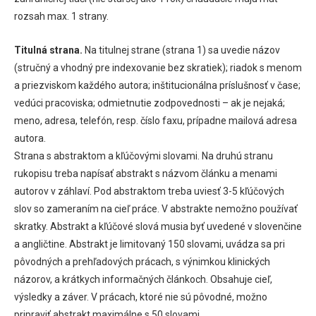
rozsah max. 1 strany.
Titulná strana.
Na titulnej strane (strana 1) sa uvedie názov
(stručný a vhodný pre indexovanie bez skratiek); riadok s menom
a priezviskom každého autora; inštitucionálna príslušnosť v čase;
vedúci pracoviska; odmietnutie zodpovednosti – ak je nejaká;
meno, adresa, telefón, resp. číslo faxu, prípadne mailová adresa
autora.
Strana s abstraktom a kľúčovými slovami. Na druhú stranu
rukopisu treba napísať abstrakt s názvom článku a menami
autorov v záhlaví. Pod abstraktom treba uviesť 3-5 kľúčových
slov so zameraním na cieľ práce. V abstrakte nemožno používať
skratky. Abstrakt a kľúčové slová musia byť uvedené v slovenčine
a angličtine. Abstrakt je limitovaný 150 slovami, uvádza sa pri
pôvodných a prehľadových prácach, s výnimkou klinických
názorov, a krátkych informačných článkoch. Obsahuje cieľ,
výsledky a záver. V prácach, ktoré nie sú pôvodné, možno
pripraviť abstrakt maximálne s 50 slovami.