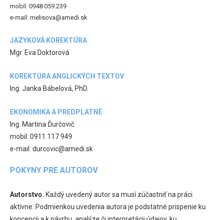
mobil: 0948 059 239
e-mail: melisova@amedi.sk
JAZYKOVÁ KOREKTÚRA
Mgr. Eva Doktorová
KOREKTÚRA ANGLICKÝCH TEXTOV
Ing. Janka Bábelová, PhD.
EKONOMIKA A PREDPLATNÉ
Ing. Martina Ďurčovič
mobil: 0911 117 949
e-mail: durcovic@amedi.sk
POKYNY PRE AUTOROV
Autorstvo.
Každý uvedený autor sa musí zúčastniť na práci
aktívne. Podmienkou uvedenia autora je podstatné prispenie ku
koncepcii a k návrhu, analýze či interpretácii údajov, ku