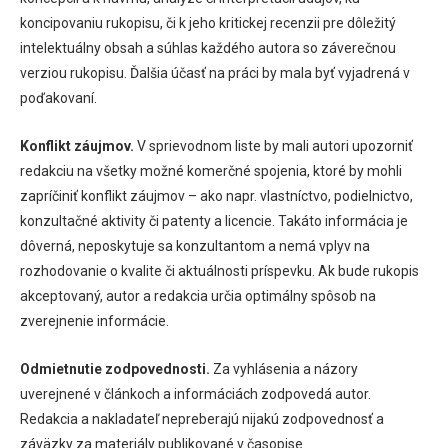
koncipovaniu rukopisu, či k jeho kritickej recenzii pre dôležitý
intelektuálny obsah a súhlas každého autora so záverečnou
verziou rukopisu. Ďalšia účasť na práci by mala byť vyjadrená v
poďakovaní.
Konflikt záujmov.
V sprievodnom liste by mali autori upozorniť
redakciu na všetky možné komerčné spojenia, ktoré by mohli
zapríčiniť konflikt záujmov – ako napr. vlastníctvo, podielnictvo,
konzultačné aktivity či patenty a licencie. Takáto informácia je
dôverná, neposkytuje sa konzultantom a nemá vplyv na
rozhodovanie o kvalite či aktuálnosti príspevku. Ak bude rukopis
akceptovaný, autor a redakcia určia optimálny spôsob na
zverejnenie informácie.
Odmietnutie zodpovednosti.
Za vyhlásenia a názory
uverejnené v článkoch a informáciách zodpovedá autor.
Redakcia a nakladateľ nepreberajú nijakú zodpovednosť a
záväzky za materiály publikované v časopise.