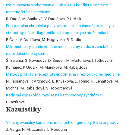
Izoimunizácia v tehotenstve – Rh a ABO konflikt v kontexte
maternofetálnej medicíny
R. Dudič, M. Šariková, V. Dudičová, P. Urdzík
Postpartálna chronická panvová bolesť – súčasné poznatky o
etiopatogenéze, diagnostike a terapeutických možnostiach
P. Čvirk, V. Dudičová, M. Hagovská, R. Dudič
Mikronutrienty a antioxidačné mechanizmy v zdraví ženského
reprodukčného systému
Š. Salanci, G. Kováčová, D. Šeršeň, M. Martonová, I. Tóthová, S.
Kurhajec, P. Urdzík, M. Mareková, M. Rabajdová
Metódy profilácie receptivity endometria v reprodukčnej medicíne
N. Fabianová, P. Artimovič, E. Kriváková, L. Tomiq, R. Lenártová, M.
Michna, M. Rabajdová, S. Toporcerová
Kedy má gynekológ myslieť na karcinoidový syndróm?
I. Lazúrová
Kazuistiky
Včasný ovariálny karcinóm, možnosti diagnostiky. Séria prípadov
J. Varga, N. Milczarska, L. Rosocha