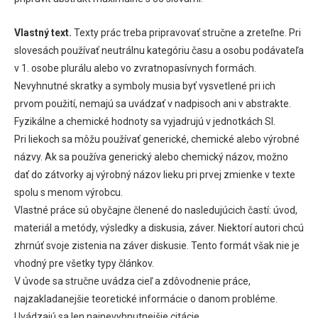
Vlastný text.
Texty prác treba pripravovať stručne a zreteľne. Pri
slovesách používať neutrálnu kategóriu času a osobu podávateľa
v 1. osobe plurálu alebo vo zvratnopasívnych formách.
Nevyhnutné skratky a symboly musia byť vysvetlené pri ich
prvom použití, nemajú sa uvádzať v nadpisoch ani v abstrakte.
Fyzikálne a chemické hodnoty sa vyjadrujú v jednotkách SI.
Pri liekoch sa môžu používať generické, chemické alebo výrobné
názvy. Ak sa používa generický alebo chemický názov, možno
dať do zátvorky aj výrobný názov lieku pri prvej zmienke v texte
spolu s menom výrobcu.
Vlastné práce sú obyčajne členené do nasledujúcich častí: úvod,
materiál a metódy, výsledky a diskusia, záver. Niektorí autori chcú
zhrnúť svoje zistenia na záver diskusie. Tento formát však nie je
vhodný pre všetky typy článkov.
V úvode sa stručne uvádza cieľ a zdôvodnenie práce,
najzakladanejšie teoretické informácie o danom probléme.
Uvádzajú sa len najnevyhnutnejšie citácie.