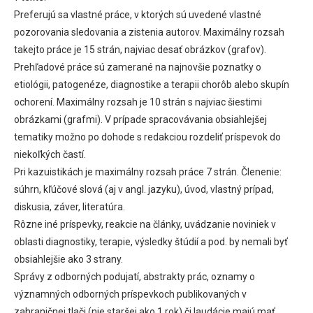
Preferujú sa vlastné práce, v ktorých sú uvedené vlastné
pozorovania sledovania a zistenia autorov. Maximálny rozsah
takejto práce je 15 strán, najviac desať obrázkov (grafov).
Prehľadové práce sú zamerané na najnovšie poznatky o
etiológii, patogenéze, diagnostike a terapii chorôb alebo skupín
ochorení. Maximálny rozsah je 10 strán s najviac šiestimi
obrázkami (grafmi). V prípade spracovávania obsiahlejšej
tematiky možno po dohode s redakciou rozdeliť príspevok do
niekoľkých častí.
Pri kazuistikách je maximálny rozsah práce 7 strán. Členenie:
súhrn, kľúčové slová (aj v angl. jazyku), úvod, vlastný prípad,
diskusia, záver, literatúra.
Rôzne iné príspevky, reakcie na články, uvádzanie noviniek v
oblasti diagnostiky, terapie, výsledky štúdií a pod. by nemali byť
obsiahlejšie ako 3 strany.
Správy z odborných podujatí, abstrakty prác, oznamy o
významných odborných príspevkoch publikovaných v
zahraničnej tlači (nie staršej ako 1 rok) či laudácie majú mať