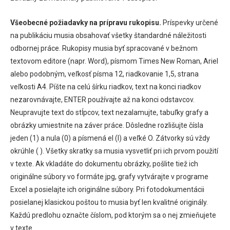
Všeobecné požiadavky na prípravu rukopisu.
Príspevky určené
na publikáciu musia obsahovať všetky štandardné náležitosti
odbornej práce. Rukopisy musia byť spracované v bežnom
textovom editore (napr. Word), písmom Times New Roman, Ariel
alebo podobným, veľkosť písma 12, riadkovanie 1,5, strana
veľkosti A4. Píšte na celú šírku riadkov, text na konci riadkov
nezarovnávajte, ENTER používajte až na konci odstavcov.
Neupravujte text do stĺpcov, text nezalamujte, tabuľky grafy a
obrázky umiestnite na záver práce. Dôsledne rozlišujte čísla
jeden (1) a nula (0) a písmená el (l) a veľké O. Zátvorky sú vždy
okrúhle ( ). Všetky skratky sa musia vysvetliť pri ich prvom použití
v texte. Ak vkladáte do dokumentu obrázky, pošlite tiež ich
originálne súbory vo formáte jpg, grafy vytvárajte v programe
Excel a posielajte ich originálne súbory. Pri fotodokumentácii
posielanej klasickou poštou to musia byť len kvalitné originály.
Každú predlohu označte číslom, pod ktorým sa o nej zmieňujete
v texte.