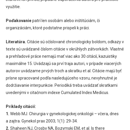
využitie.
Poďakovanie
patrí len osobám alebo inštitúciám, či
organizáciám, ktoré podstatne prispeli k práci.
Literatúra.
Citácie sú očíslované chronologicky boldom, odkazy v
texte sú uvádzané číslom citácie v okrúhlych zátvorkách. Vlastné
a prehľadové práce nemajú mať viac ako 30 citácií, kazuistiky
maximálne 15. Uvádzajú sa prví traja autori, v prípade viacerých
autorov uvádzame prvých troch a skratku et al. Citácie majú byť
prísne spracované podľa nasledujúceho vzoru, nevyhnutné je
dodržiavanie interpunkcie. Periodiká treba uvádzať skratkami
uvedenými v citačnom indexe Cumulated Index Medicus.
Príklady citácií:
1.
Webb MJ. Chirurgia v gynekologickej onkológii – včera, dnes
a zajtra. Gynekol prax 2003; 1(1): 29-34.
2.
Shaheen NJ, Crosby NA, Bozymski EM, et al. Is there