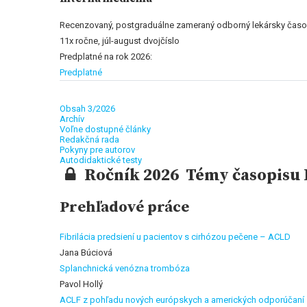
Recenzovaný, postgraduálne zameraný odborný lekársky časop
11x ročne, júl-august dvojčíslo
Predplatné na rok 2026:
Predplatné
Obsah 3/2026
Archív
Voľne dostupné články
Redakčná rada
Pokyny pre autorov
Autodidaktické testy
Ročník 2026 Témy časopisu I
Prehľadové práce
Fibrilácia predsiení u pacientov s cirhózou pečene – ACLD
Jana Búciová
Splanchnická venózna trombóza
Pavol Hollý
ACLF z pohľadu nových európskych a amerických odporúčaní