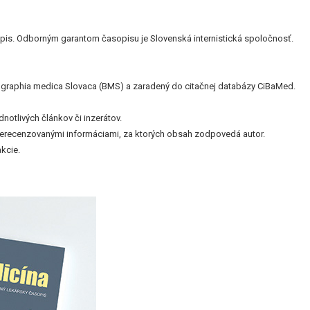
is. Odborným garantom časopisu je Slovenská internistická spoločnosť.
bliographia medica Slovaca (BMS) a zaradený do citačnej databázy CiBaMed.
otlivých článkov či inzerátov.
nerecenzovanými informáciami, za ktorých obsah zodpovedá autor.
kcie.