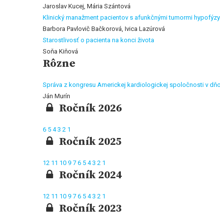
Jaroslav Kucej, Mária Szántová
Klinický manažment pacientov s afunkčnými tumormi hypofýzy
Barbora Pavlovič Bačkorová, Ivica Lazúrová
Starostlivosť o pacienta na konci života
Soňa Kiňová
Rôzne
Správa z kongresu Americkej kardiologickej spoločnosti v dňo
Ján Murín
Ročník 2026
6
5
4
3
2
1
Ročník 2025
12
11
10
9
7
6
5
4
3
2
1
Ročník 2024
12
11
10
9
7
6
5
4
3
2
1
Ročník 2023