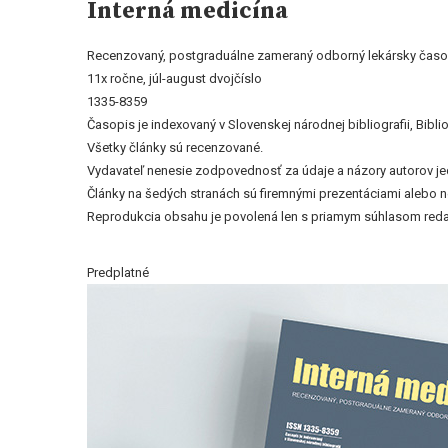
Interná medicína
Recenzovaný, postgraduálne zameraný odborný lekársky časop
11x ročne, júl-august dvojčíslo
1335-8359
Časopis je indexovaný v Slovenskej národnej bibliografii, Bi
Všetky články sú recenzované.
Vydavateľ nenesie zodpovednosť za údaje a názory autorov jedn
Články na šedých stranách sú firemnými prezentáciami alebo 
Reprodukcia obsahu je povolená len s priamym súhlasom reda
Predplatné