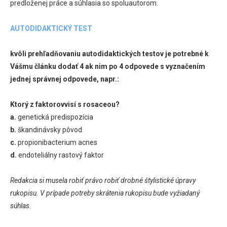
predloženej práce a súhlasia so spoluautorom.
AUTODIDAKTICKÝ TEST
kvôli prehľadňovaniu autodidaktických testov je potrebné k
Vášmu článku dodať 4 ak nim po 4 odpovede s vyznačením
jednej správnej odpovede, napr.:
Ktorý z faktorovvisí s rosaceou?
a.
genetická predispozícia
b.
škandinávsky pôvod
c.
propionibacterium acnes
d.
endoteliálny rastový faktor
Redakcia si musela robiť právo robiť drobné štylistické úpravy
rukopisu. V prípade potreby skrátenia rukopisu bude vyžiadaný
súhlas.