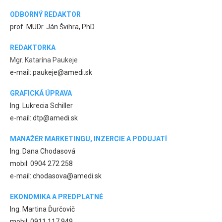
ODBORNÝ REDAKTOR
prof. MUDr. Ján Švihra, PhD.
REDAKTORKA
Mgr. Katarína Paukeje
e-mail: paukeje@amedi.sk
GRAFICKÁ ÚPRAVA
Ing. Lukrecia Schiller
e-mail: dtp@amedi.sk
MANAŽÉR MARKETINGU, INZERCIE A PODUJATÍ
Ing. Dana Chodasová
mobil: 0904 272 258
e-mail: chodasova@amedi.sk
EKONOMIKA A PREDPLATNÉ
Ing. Martina Ďurčovič
mobil: 0911 117 949