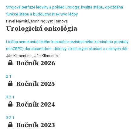
Strojová perfuze ledviny a pohled urologa: kvalita štěpu, opožděná
funkce štěpu a budoucnost ex vivo léčby
Pavel Navrátil, Minh Nguyet Tranová
Urologická onkológia
Liečba nemetastatického kastračne rezistentného karcinómu prostaty
(nmCRPC) darolutamidom: dôkazy z klinických skúšaní a reálnych dát
Ján Kliment ml., Ján Kliment st.
Ročník 2026
2
1
Ročník 2025
3
2
1
Ročník 2024
3
2
1
Ročník 2023