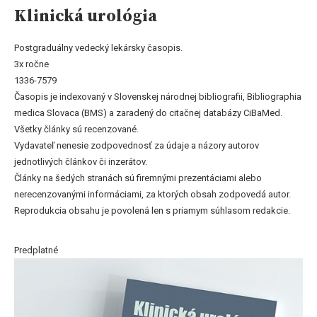
Klinická urológia
Postgraduálny vedecký lekársky časopis.
3x ročne
1336-7579
Časopis je indexovaný v Slovenskej národnej bibliografii, Bibliographia
medica Slovaca (BMS) a zaradený do citačnej databázy CiBaMed.
Všetky články sú recenzované.
Vydavateľ nenesie zodpovednosť za údaje a názory autorov
jednotlivých článkov či inzerátov.
Články na šedých stranách sú firemnými prezentáciami alebo
nerecenzovanými informáciami, za ktorých obsah zodpovedá autor.
Reprodukcia obsahu je povolená len s priamym súhlasom redakcie.
Predplatné