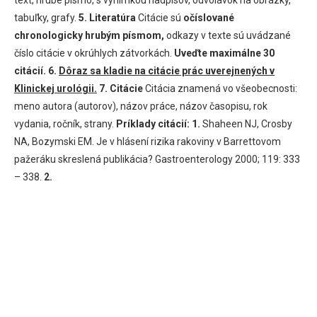
tabuľky, grafy.
5. Literatúra
Citácie sú
očíslované
chronologicky hrubým písmom,
odkazy v texte sú uvádzané
číslo citácie v okrúhlych zátvorkách.
Uveďte maximálne 30
citácií.
6.
Dôraz sa kladie na citácie prác uverejnených v
Klinickej urológii.
7. Citácie
Citácia znamená vo všeobecnosti:
meno autora (autorov), názov práce, názov časopisu, rok
vydania, ročník, strany.
Príklady citácií:
1.
Shaheen NJ, Crosby
NA, Bozymski EM. Je v hlásení rizika rakoviny v Barrettovom
pažeráku skreslená publikácia? Gastroenterology 2000; 119: 333
– 338.
2.