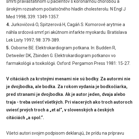
smrti pravastatínom u pacientov s koronárnou chorobou a
širokým rozsahom počiatočného hladín cholesterolu. N Engl J
Med 1998; 339: 1349-1357.
4.
Jurkovičová O, Spitzerová H, Cagáň S. Komorové arytmie a
náhla srdcová smrť pri akútnom infarkte myokardu. Bratislava
Lek Listy 1997; 98: 379-389.
5.
Osborne BE. Elektrokardiogram potkana. In: Budden R,
Detweiler DK, Zbinden G. Elektrokardiogram potkanov vo
farmakológii a toxikológii. Oxford: Pergamon Press 1981: 15-27.
V citáciách za krstnými menami nie sú bodky. Za autormi nie
je dvojbodka, ale bodka. Za rokom vydania je bodkočiarka,
pred stranami je dvojbodka. Ak je autor jeden, dvaja alebo
traja - treba uviesť všetkých. Pri viacerých ako troch autoroch
uviesť prvých troch a „et al“, v slovenských a českých
citáciách „a spol.“.
Všetci autori svojim podpisom deklarujú, že prídu na prípravu