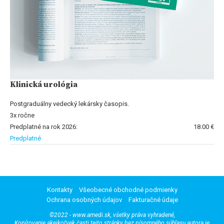
Klinická urológia
Postgraduálny vedecký lekársky časopis.
3x ročne
Predplatné na rok 2026:
18.00 €
Predplatné
Kontakty
Všeobecné obchodné podmienky
Ochrana osobných údajov
Fakturačné údaje
©2022 - www.amedi.sk, všetky práva vyhradené,
Kopírovanie akejkoľvek časti tejto stránky bez písomného súhlasu autora je