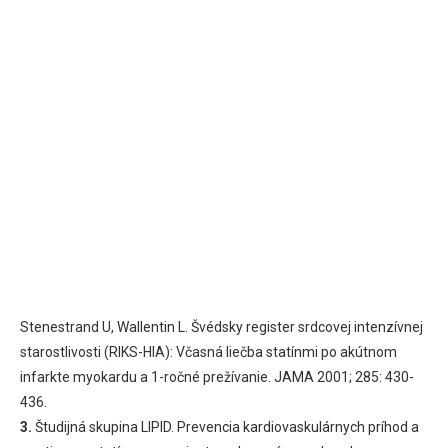
Stenestrand U, Wallentin L. Švédsky register srdcovej intenzívnej
starostlivosti (RIKS-HIA): Včasná liečba statínmi po akútnom
infarkte myokardu a 1-ročné prežívanie. JAMA 2001; 285: 430-
436.
3.
Študijná skupina LIPID. Prevencia kardiovaskulárnych príhod a