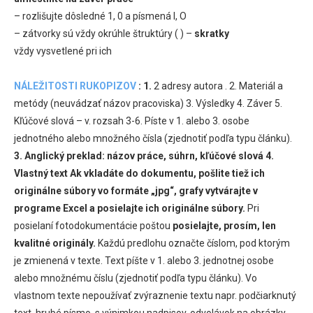
– rozlišujte dôsledné 1, 0 a písmená l, O
– zátvorky sú vždy okrúhle štruktúry ( ) –
skratky
vždy vysvetlené pri ich
NÁLEŽITOSTI RUKOPIZOV
:
1.
2 adresy autora . 2. Materiál a
metódy (neuvádzať názov pracoviska) 3. Výsledky 4. Záver 5.
Kľúčové slová – v. rozsah 3-6. Píste v 1. alebo 3. osobe
jednotného alebo množného čísla (zjednotiť podľa typu článku).
3. Anglický preklad: názov práce, súhrn, kľúčové slová
4.
Vlastný text
Ak vkladáte do dokumentu, pošlite tiež ich
originálne súbory vo formáte „jpg“, grafy vytvárajte v
programe Excel a posielajte ich originálne súbory.
Pri
posielaní fotodokumentácie poštou
posielajte, prosím, len
kvalitné originály.
Každú predlohu označte číslom, pod ktorým
je zmienená v texte. Text píšte v 1. alebo 3. jednotnej osobe
alebo množnému číslu (zjednotiť podľa typu článku). Vo
vlastnom texte nepoužívať zvýraznenie textu napr. podčiarknutý
text, hrubé písmo, s výnimkou nadpisov, odvolávok na obrázky,