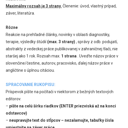
Maximálny rozsah je 3 strany.
Členenie: úvod, vlastný prípad,
záver, literatúra.
Rôzne
Reakcie na prehľadné články, novinky v oblasti diagnostiky,
terapie, výsledky štúdií
(max. 3 strany)
, správy z odb. podujatí,
abstrakty z vedeckej práce publikovanej v zahraničnej tlači, nie
staršej ako 1 rok. Rozsah max.
1 strana
. Uveďte názov práce v
slovenčine/čestine, autorov, pracovisko, ďalej názov práce v
angličtine s úplnou citáciou.
SPRACOVANIE RUKOPISU:
Príspevok píšte na počítači v niektorom z bežných textových
editorov.
–
píšte na celú šírku riadkov (ENTER priezviská až na konci
odstavcov)
–
neupravujte text do stĺpcov – nezalamujte, tabuľky čísla
umiestnite na záver práce