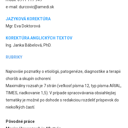
e-mail: durcovic@amedi.sk
JAZYKOVÁ KOREKTÚRA
Mgr. Eva Doktorová
KOREKTÚRA ANGLICKÝCH TEXTOV
Ing. Janka Bábelová, PhD.
RUBRIKY
Najnovšie poznatky o etiológii, patogenéze, diagnostike a terapii
chorôb a skupín ochorení.
Maximálny rozsah je 7 strán (veľkosť písma 12, typ písma ARIAL,
TIMES, riadkovanie 1,5). V prípade spracovávania obsiahlejšej
tematiky je možné po dohode s redakciou rozdeliť príspevok do
niekoľkých častí.
Pôvodné práce