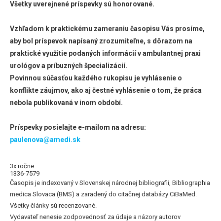
Všetky uverejnené príspevky sú honorované.
Vzhľadom k praktickému zameraniu časopisu Vás prosíme,
aby bol príspevok napísaný zrozumiteľne, s dôrazom na
praktické využitie podaných informácií v ambulantnej praxi
urológov a príbuzných špecializácií.
Povinnou súčasťou každého rukopisu je vyhlásenie o
konflikte záujmov, ako aj čestné vyhlásenie o tom, že práca
nebola publikovaná v inom období.
Príspevky posielajte e-mailom na adresu:
paulenova@amedi.sk
3x ročne
1336-7579
Časopis je indexovaný v Slovenskej národnej bibliografii, Bibliographia
medica Slovaca (BMS) a zaradený do citačnej databázy CiBaMed.
Všetky články sú recenzované.
Vydavateľ nenesie zodpovednosť za údaje a názory autorov