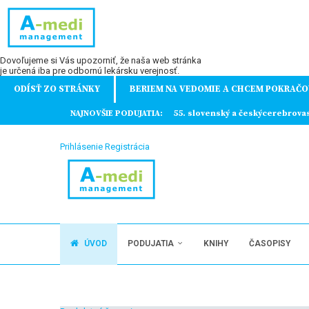
Dovoľujeme si Vás upozorniť, že naša web stránka
je určená iba pre odbornú lekársku verejnosť.
ODÍSŤ ZO STRÁNKY
BERIEM NA VEDOMIE A CHCEM POKRAČO
ochorení
NAJNOVŠIE PODUJATIA:
55. slovenský a českýcerebrova
Prihlásenie
Registrácia
ÚVOD
PODUJATIA
KNIHY
ČASOPISY