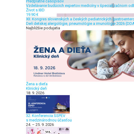
Predplatné časopisov
Vzdelávanie budúcich expertov medicíny v špecializačnom od
Život s IBD
19.90 €
XII. Kongres slovenských a českých pediatrických gastroenter
Deň detskej alergológie, pneumológie a imunológie 2026 (DDA
Najbližšie podujatia
Žena a dieťa
Klinický deň
18. 9. 2026
32. Konferencia SSPEV
s medzinárodnou účasťou
24. – 25. 9. 2026