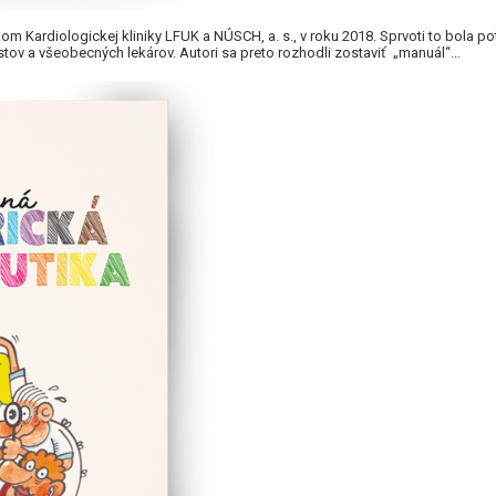
om Kardiologickej kliniky LFUK a NÚSCH, a. s., v roku 2018. Sprvoti to bola po
tov a všeobecných lekárov. Autori sa preto rozhodli zostaviť „manuál“...