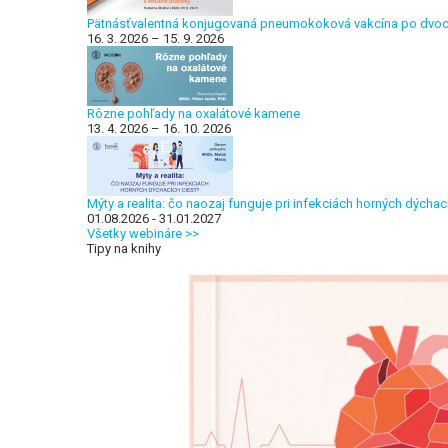
Pätnásťvalentná konjugovaná pneumokoková vakcína po dvoch 
16. 3. 2026 – 15. 9. 2026
Rôzne pohľady na oxalátové kamene
13. 4. 2026 – 16. 10. 2026
Mýty a realita: čo naozaj funguje pri infekciách horných dýchac
01.08.2026 - 31.01.2027
Všetky webináre >>
Tipy na knihy