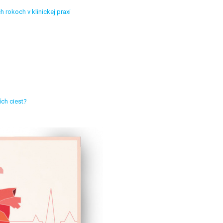
rokoch v klinickej praxi
ích ciest?