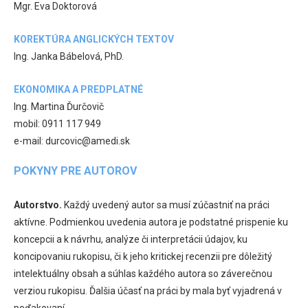
Mgr. Eva Doktorová
KOREKTÚRA ANGLICKÝCH TEXTOV
Ing. Janka Bábelová, PhD.
EKONOMIKA A PREDPLATNÉ
Ing. Martina Ďurčovič
mobil: 0911 117 949
e-mail: durcovic@amedi.sk
POKYNY PRE AUTOROV
Autorstvo.
Každý uvedený autor sa musí zúčastniť na práci
aktívne. Podmienkou uvedenia autora je podstatné prispenie ku
koncepcii a k návrhu, analýze či interpretácii údajov, ku
koncipovaniu rukopisu, či k jeho kritickej recenzii pre dôležitý
intelektuálny obsah a súhlas každého autora so záverečnou
verziou rukopisu. Ďalšia účasť na práci by mala byť vyjadrená v
poďakovaní.