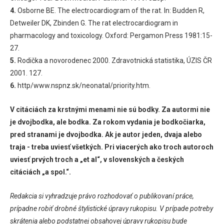
4.
Osborne BE. The electrocardiogram of the rat. In: Budden R,
Detweiler DK, Zbinden G. The rat electrocardiogram in
pharmacology and toxicology. Oxford: Pergamon Press 1981:15-
27.
5.
Rodička a novorodenec 2000. Zdravotnická statistika, ÚZIS ČR
2001. 127.
6.
http/www.nspnz.sk/neonatal/priority.htm.
V citáciách za krstnými menami nie sú bodky. Za autormi nie
je dvojbodka, ale bodka. Za rokom vydania je bodkočiarka,
pred stranami je dvojbodka. Ak je autor jeden, dvaja alebo
traja - treba uviesť všetkých. Pri viacerých ako troch autoroch
uviesť prvých troch a „et al“, v slovenských a českých
citáciách „a spol.“.
Redakcia si vyhradzuje právo rozhodovať o publikovaní práce,
prípadne robiť drobné štylistické úpravy rukopisu. V prípade potreby
skrátenia alebo podstatnej obsahovej úpravy rukopisu bude