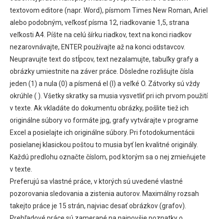
textovom editore (napr. Word), písmom Times New Roman, Ariel
alebo podobným, veľkosť písma 12, riadkovanie 1,5, strana
veľkosti A4. Píšte na celú šírku riadkov, text na konci riadkov
nezarovnávajte, ENTER používajte až na konci odstavcov.
Neupravujte text do stĺpcov, text nezalamujte, tabuľky grafy a
obrázky umiestnite na záver práce. Dôsledne rozlišujte čísla
jeden (1) a nula (0) a písmená el (l) a veľké O. Zátvorky sú vždy
okrúhle ( ). Všetky skratky sa musia vysvetliť pri ich prvom použití
v texte. Ak vkladáte do dokumentu obrázky, pošlite tiež ich
originálne súbory vo formáte jpg, grafy vytvárajte v programe
Excel a posielajte ich originálne súbory. Pri fotodokumentácii
posielanej klasickou poštou to musia byť len kvalitné originály.
Každú predlohu označte číslom, pod ktorým sa o nej zmieňujete
v texte.
Preferujú sa vlastné práce, v ktorých sú uvedené vlastné
pozorovania sledovania a zistenia autorov. Maximálny rozsah
takejto práce je 15 strán, najviac desať obrázkov (grafov).
Prehľadové práce sú zamerané na najnovšie poznatky o