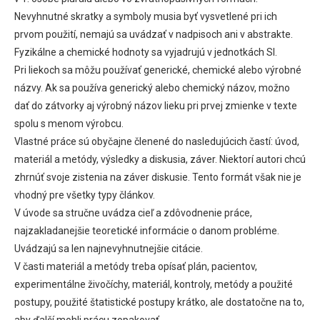
Nevyhnutné skratky a symboly musia byť vysvetlené pri ich
prvom použití, nemajú sa uvádzať v nadpisoch ani v abstrakte.
Fyzikálne a chemické hodnoty sa vyjadrujú v jednotkách SI.
Pri liekoch sa môžu používať generické, chemické alebo výrobné
názvy. Ak sa používa generický alebo chemický názov, možno
dať do zátvorky aj výrobný názov lieku pri prvej zmienke v texte
spolu s menom výrobcu.
Vlastné práce sú obyčajne členené do nasledujúcich častí: úvod,
materiál a metódy, výsledky a diskusia, záver. Niektorí autori chcú
zhrnúť svoje zistenia na záver diskusie. Tento formát však nie je
vhodný pre všetky typy článkov.
V úvode sa stručne uvádza cieľ a zdôvodnenie práce,
najzakladanejšie teoretické informácie o danom probléme.
Uvádzajú sa len najnevyhnutnejšie citácie.
V časti materiál a metódy treba opísať plán, pacientov,
experimentálne živočíchy, materiál, kontroly, metódy a použité
postupy, použité štatistické postupy krátko, ale dostatočne na to,
aby ďalší mohli prácu zopakovať.