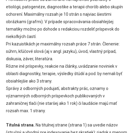
etiológii, patogenéze, diagnostike a terapii chorôb alebo skupín
ochorení. Maximálny rozsah je 10 strán s najviac šiestimi
obrázkami (grafmi). V prípade spracovávania obsiahlejšej
tematiky možno po dohode s redakciou rozdeliť príspevok do
niekoľkých častí.
Pri kazuistikách je maximálny rozsah práce 7 strán. Členenie:
súhrn, kľúčové slová (aj v angl. jazyku), úvod, vlastný prípad,
diskusia, záver, literatúra.
Rôzne iné príspevky, reakcie na články, uvádzanie noviniek v
oblasti diagnostiky, terapie, výsledky štúdií a pod. by nemali byť
obsiahlejšie ako 3 strany.
Správy z odborných podujatí, abstrakty prác, oznamy o
významných odborných príspevkoch publikovaných v
zahraničnej tlači (nie staršej ako 1 rok) či laudácie majú mať
rozsah max. 1 strany.
Titulná strana.
Na titulnej strane (strana 1) sa uvedie názov
(stručný a vhodný pre indexovanie bez skratiek); riadok s menom