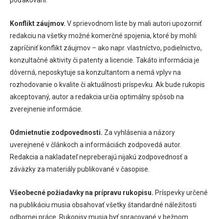
Konflikt záujmov.
V sprievodnom liste by mali autori upozorniť
redakciu na všetky možné komerčné spojenia, ktoré by mohli
zapríčiniť konflikt záujmov – ako napr. vlastníctvo, podielnictvo,
konzultačné aktivity či patenty a licencie. Takáto informácia je
dôverná, neposkytuje sa konzultantom a nemá vplyv na
rozhodovanie o kvalite či aktuálnosti príspevku. Ak bude rukopis
akceptovaný, autor a redakcia určia optimálny spôsob na
zverejnenie informácie.
Odmietnutie zodpovednosti.
Za vyhlásenia a názory
uverejnené v článkoch a informáciách zodpovedá autor.
Redakcia a nakladateľ nepreberajú nijakú zodpovednosť a
záväzky za materiály publikované v časopise.
Všeobecné požiadavky na prípravu rukopisu.
Príspevky určené
na publikáciu musia obsahovať všetky štandardné náležitosti
odbornej práce. Rukopisy musia byť spracované v bežnom