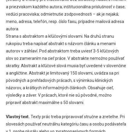
a priezviskom každého autora; inštitucionálna príslušnosť v čase;
vedúci pracoviska; odmietnutie zodpovednosti – ak je nejaká;
meno, adresa, telefón, resp. číslo faxu, prípadne mailová adresa
autora.
Strana s abstraktom a kľúčovými slovami. Na druhú stranu
rukopisu treba napísať abstrakt s názvom článku a menami
autorov v záhlaví. Pod abstraktom treba uviesť 3-5 kľúčových
slov so zameraním na cieľ práce. V abstrakte nemožno používať
skratky. Abstrakt a kľúčové slová musia byť uvedené v slovenčine
a angličtine. Abstrakt je limitovaný 150 slovami, uvádza sa pri
pôvodných a prehľadových prácach, s výnimkou klinických
názorov, a krátkych informačných článkoch. Obsahuje cieľ,
výsledky a záver. V prácach, ktoré nie sú pôvodné, možno
pripraviť abstrakt maximálne s 50 slovami.
Vlastný text.
Texty prác treba pripravovať stručne a zreteľne. Pri
slovesách používať neutrálnu kategóriu času a osobu podávateľa
v 1. osobe plurálu alebo vo zvratnopasívnych formách.