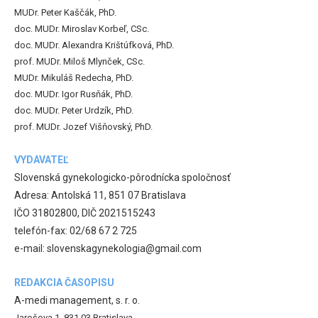
MUDr. Peter Kaščák, PhD.
doc. MUDr. Miroslav Korbeľ, CSc.
doc. MUDr. Alexandra Krištúfková, PhD.
prof. MUDr. Miloš Mlynček, CSc.
MUDr. Mikuláš Redecha, PhD.
doc. MUDr. Igor Rusňák, PhD.
doc. MUDr. Peter Urdzík, PhD.
prof. MUDr. Jozef Višňovský, PhD.
VYDAVATEĽ
Slovenská gynekologicko-pôrodnícka spoločnosť
Adresa: Antolská 11, 851 07 Bratislava
IČO 31802800, DIČ 2021515243
telefón-fax: 02/68 67 2 725
e-mail: slovenskagynekologia@gmail.com
REDAKCIA ČASOPISU
A-medi management, s. r. o.
Jarošova 1, 831 03 Bratislava