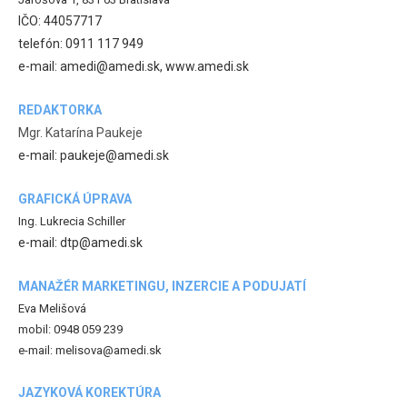
IČO: 44057717
telefón: 0911 117 949
e-mail: amedi@amedi.sk, www.amedi.sk
REDAKTORKA
Mgr. Katarína Paukeje
e-mail: paukeje@amedi.sk
GRAFICKÁ ÚPRAVA
Ing. Lukrecia Schiller
e-mail: dtp@amedi.sk
MANAŽÉR MARKETINGU, INZERCIE A PODUJATÍ
Eva Melišová
mobil: 0948 059 239
e-mail: melisova@amedi.sk
JAZYKOVÁ KOREKTÚRA