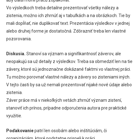
Vo výsledkoch treba detailne prezentovať všetky nálezy a
zistenia, možno ich zhrnúť aj v tabuľkách a na obrázkoch. Tie by
mali dopĺňať, nie duplikovať text. Prezentácia výsledkov v jednej
alebo druhej forme je dostatočná. Zdôrazniť treba len vlastné
pozorovania.
Diskusia.
Stanoví sa význam a signifikantnosť záverov, ale
neopakujú sa už detaily z výsledkov. Treba sa obmedziť len na tie
závery, ktoré sú jednoznačne dokázané faktmi vo vlastnej práci.
Tu možno porovnať vlastné nálezy a závery so zisteniami iných.
V tejto časti by sa už nemali prezentovať nijaké nové údaje alebo
zistenia.
Záver práce má v niekoľkých vetách zhrnúť význam zistení,
stanoviť ich prínos, prípadne odporučenia autora pre praktické
využitie.
Poďakovanie
patrí len osobám alebo inštitúciám, či
organizáciám, ktoré podstatne prispeli k práci.