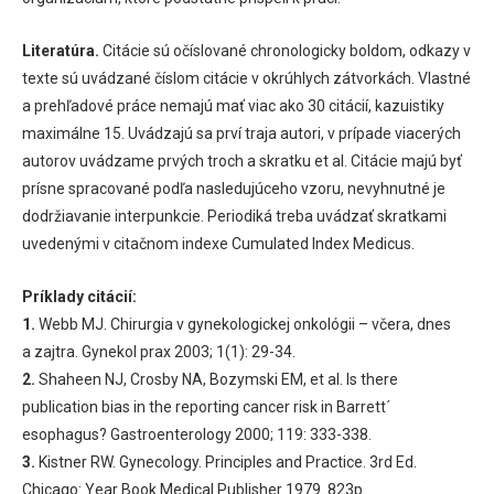
Literatúra.
Citácie sú očíslované chronologicky boldom, odkazy v
texte sú uvádzané číslom citácie v okrúhlych zátvorkách. Vlastné
a prehľadové práce nemajú mať viac ako 30 citácií, kazuistiky
maximálne 15. Uvádzajú sa prví traja autori, v prípade viacerých
autorov uvádzame prvých troch a skratku et al. Citácie majú byť
prísne spracované podľa nasledujúceho vzoru, nevyhnutné je
dodržiavanie interpunkcie. Periodiká treba uvádzať skratkami
uvedenými v citačnom indexe Cumulated Index Medicus.
Príklady citácií:
1.
Webb MJ. Chirurgia v gynekologickej onkológii – včera, dnes
a zajtra. Gynekol prax 2003; 1(1): 29-34.
2.
Shaheen NJ, Crosby NA, Bozymski EM, et al. Is there
publication bias in the reporting cancer risk in Barrett´
esophagus? Gastroenterology 2000; 119:
333-338.
3.
Kistner RW. Gynecology. Principles and Practice. 3rd Ed.
Chicago: Year Book Medical Publisher 1979. 823p.