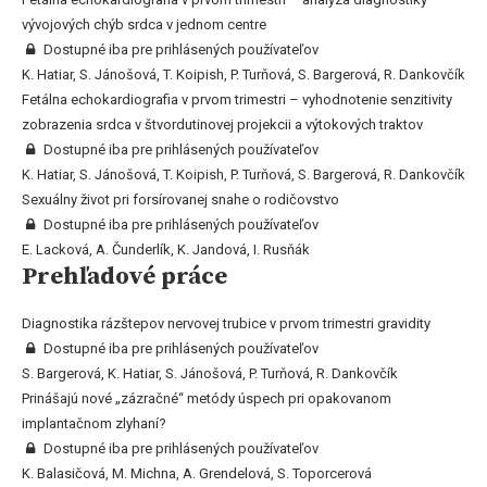
vývojových chýb srdca v jednom centre
Dostupné iba pre prihlásených používateľov
K. Hatiar, S. Jánošová, T. Koipish, P. Turňová, S. Bargerová, R. Dankovčík
Fetálna echokardiografia v prvom trimestri – vyhodnotenie senzitivity
zobrazenia srdca v štvordutinovej projekcii a výtokových traktov
Dostupné iba pre prihlásených používateľov
K. Hatiar, S. Jánošová, T. Koipish, P. Turňová, S. Bargerová, R. Dankovčík
Sexuálny život pri forsírovanej snahe o rodičovstvo
Dostupné iba pre prihlásených používateľov
E. Lacková, A. Čunderlík, K. Jandová, I. Rusňák
Prehľadové práce
Diagnostika rázštepov nervovej trubice v prvom trimestri gravidity
Dostupné iba pre prihlásených používateľov
S. Bargerová, K. Hatiar, S. Jánošová, P. Turňová, R. Dankovčík
Prinášajú nové „zázračné“ metódy úspech pri opakovanom
implantačnom zlyhaní?
Dostupné iba pre prihlásených používateľov
K. Balasičová, M. Michna, A. Grendelová, S. Toporcerová