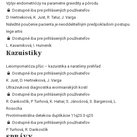
Vplyv endometriózy na parametre gravidity a pôrodu
Dostupné iba pre prihlásených používateľov
D. Hertnekiová, K. Just, R. Tatur, J. Varga
Náležité poučenie pacienta je neoddeliteľným predpokladom postupu
lege artis
Dostupné iba pre prihlásených používateľov
L. Kavarniková, I. Humeník
Kazuistiky
Leiomyomatóza pľúc – kazuistika a naratívny prehľad
Dostupné iba pre prihlásených používateľov
K. Just, D. Hertnekiová, J. Varga
Ultrazvuková diagnostika wormianských kostí
Dostupné iba pre prihlásených používateľov
R. Dankovčík, P. Turňová, K. Hatiar, S. Jánošová, S. Bargerová, L.
Rosocha
Prvotrimestrálna detekcia duplikácie 11q23.3-q25
Dostupné iba pre prihlásených používateľov
P. Turňová, R. Dankovčík