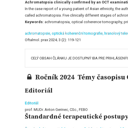
Achromatopsia clinically confirmed by an OCT examinati
In the case report of a young patient of Asian ethnicity, the 
called achromatopsia. Five clinically different stages of achr
Keywords:
achromatopsia, optical coherence tomography, pr
achromatopsie,
optická koherenční tomografie,
hranolový tel
Oftalmol. prax 2024; 3 (2): 119-121
CELÝ OBSAH ČLÁNKU JE DOSTUPNÝ IBA PRE PRIHLÁSENÝ
Ročník 2024 Témy časopisu O
Editoriál
Editoriál
prof. MUDr. Anton Gerinec, CSc., FEBO
Štandardné terapeutické postup