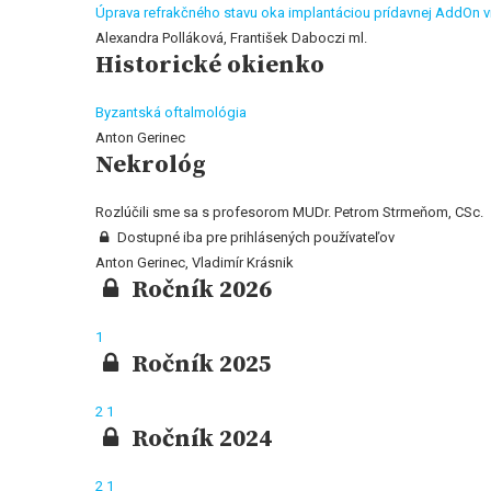
Úprava refrakčného stavu oka implantáciou prídavnej AddOn 
Alexandra Polláková, František Daboczi ml.
Historické okienko
Byzantská oftalmológia
Anton Gerinec
Nekrológ
Rozlúčili sme sa s profesorom MUDr. Petrom Strmeňom, CSc.
Dostupné iba pre prihlásených používateľov
Anton Gerinec, Vladimír Krásnik
Ročník 2026
1
Ročník 2025
2
1
Ročník 2024
2
1