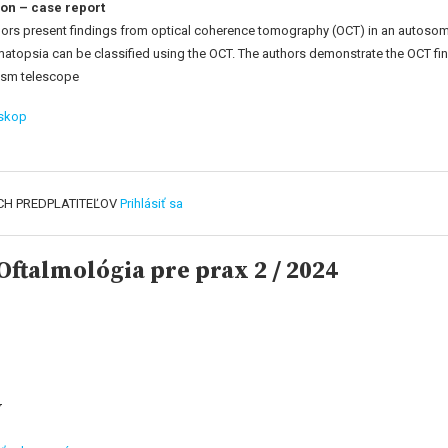
on – case report
authors present findings from optical coherence tomography (OCT) in an autosom
omatopsia can be classified using the OCT. The authors demonstrate the OCT fi
ism telescope
eskop
CH PREDPLATITEĽOV
Prihlásiť sa
ftalmológia pre prax 2 / 2024
y