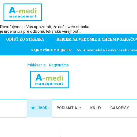
Dovoľujeme si Vás upozorniť, že naša web stránka
je určená iba pre odbornú lekársku verejnosť.
ODÍSŤ ZO STRÁNKY
BERIEM NA VEDOMIE A CHCEM POKRAČO
ochorení
NAJNOVŠIE PODUJATIA:
55. slovenský a českýcerebrova
Prihlásenie
Registrácia
ÚVOD
PODUJATIA
KNIHY
ČASOPISY