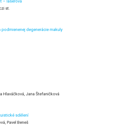
sť – laserová
zi st.
om podmienenej degenerácie makuly
na Hlaváčková, Jana Štefaničková
uistické sdělení
ová, Pavel Beneš