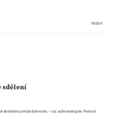
18.00 €
 sdělení
né absolutní poruše barvocitu – tzv. achromatopsii. Pomocí