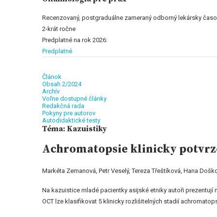
Recenzovaný, postgraduálne zameraný odborný lekársky časo
2-krát ročne
Predplatné na rok 2026:
Predplatné
Článok
Obsah 2/2024
Archív
Voľne dostupné články
Redakčná rada
Pokyny pre autorov
Autodidaktické testy
Téma: Kazuistiky
Achromatopsie klinicky potvrze
Markéta Zemanová, Petr Veselý, Tereza Třeštíková, Hana Došk
Na kazuistice mladé pacientky asijské etniky autoři prezentuj
OCT lze klasifikovat 5 klinicky rozlišitelných stadií achromato