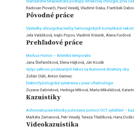
Štandardné terapeutické postupy refrakčnej chirurgie, prvá ča
Radovan Piovarči, Pavol Veselý, Vladimír Siska, František Daboc
Pôvodné práce
Výsledky chirurgickej liečby hemoragických komplikácií vek
Jela Valášková, Ivajlo Popov, Vladimír Krásnik, Alena Furdová
Prehľadové práce
Morbus Horton – Arteriitis temporalis
Jana Štefaničková, Elena Hájková, Ján Kozák
Vplyv celkovo podávaných liekov na tkanivové štruktúry oka
Zoltán Oláh, Anton Gerinec
Elektrofyziologické vyšetrenia v praxi oftalmológie
Zuzana Gabrielová, Hedviga Miková, Marta Mikulášová, Katarí
Kazuistiky
Achromatopsie klinicky potvrzená pomocí OCT vyšetření – kaz
Markéta Zemanová, Petr Veselý, Tereza Třeštíková, Hana Došk
Videokazuistika