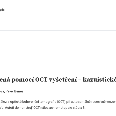
pis
ná pomocí OCT vyšetření – kazuistické
ová, Pavel Beneš
í nález z optické koherenční tomografie (OCT) při autosomálně recesivně vroze
psie. Autoři demonstrují OCT nález achromatopsie stádia 3.