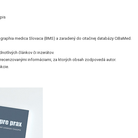
pis
bliographia medica Slovaca (BMS) a zaradený do citačnej databázy CiBaMed.
otlivých článkov či inzerátov.
nerecenzovanými informáciami, za ktorých obsah zodpovedá autor.
kcie.