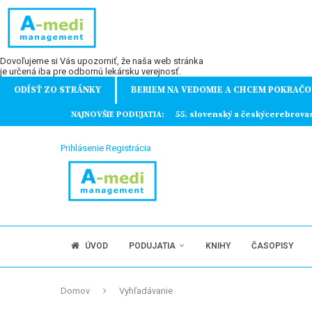
Dovoľujeme si Vás upozorniť, že naša web stránka
je určená iba pre odbornú lekársku verejnosť.
ODÍSŤ ZO STRÁNKY
BERIEM NA VEDOMIE A CHCEM POKRAČO
ochorení
NAJNOVŠIE PODUJATIA:
55. slovenský a českýcerebrova
Prihlásenie
Registrácia
ÚVOD
PODUJATIA
KNIHY
ČASOPISY
Domov
Vyhľadávanie