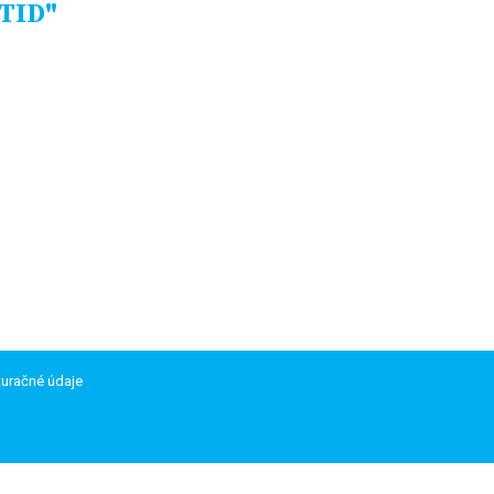
OTID"
turačné údaje