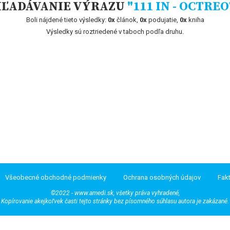
ĽADÁVANIE VÝRAZU
"111 IN - OCTRE
Boli nájdené tieto výsledky:
0x
článok,
0x
podujatie,
0x
kniha
Výsledky sú roztriedené v taboch podľa druhu.
Všeobecné obchodné podmienky
Ochrana osobných údajov
Fak
©2022 - www.amedi.sk, všetky práva vyhradené,
Kopírovanie akejkoľvek časti tejto stránky bez písomného súhlasu autora je zakázané.