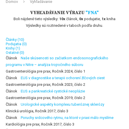
Domov
Vyhľadávanie
VYHĽADÁVANIE VÝRAZU
"FNA"
Boli nájdené tieto výsledky:
10x
článok,
0x
podujatie,
1x
kniha
Výsledky sú roztriedené v taboch podľa druhu.
Články (10)
Podujatia (0)
Knihy (1)
Ostatné (0)
Článok
Naše skúsenosti so začiatkom endosonografického
programu v Nitre – analýza trojročného súboru
Gastroenterológia pre prax, Ročník 2024, číslo 1
Článok
EUS v diagnostike a terapii ochorení žlčových ciest
Gastroenterológia pre prax, Ročník 2023, číslo 2
Článok
EUS a pankreatické cystické neoplázie
Gastroenterológia pre prax, Ročník 2019, číslo 2
Článok
Urologické aspekty komplexu tuberóznej sklerózy
Klinická urológia, Ročník 2017, číslo 3
Článok
Poruchy srdcového rytmu, na ktoré v praxi málo myslíme
Kardiológia pre prax, Ročník 2017, číslo 3