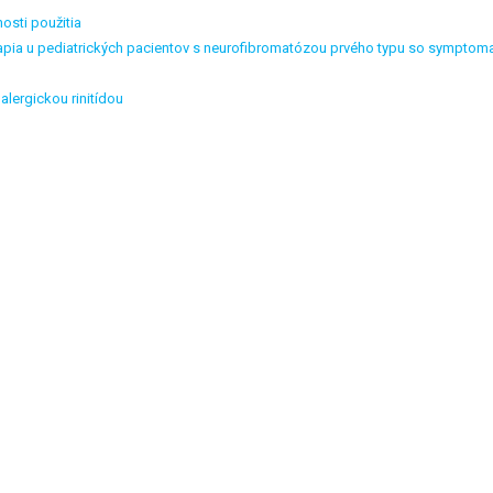
osti použitia
rapia u pediatrických pacientov s neurofibromatózou prvého typu so symptom
lergickou rinitídou