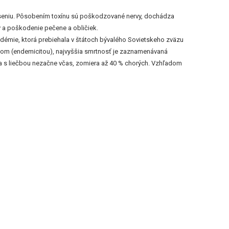
aduseniu. Pôsobením toxínu sú poškodzované nervy, dochádza
v a poškodenie pečene a obličiek.
démie, ktorá prebiehala v štátoch bývalého Sovietskeho zväzu
ytom (endemicitou), najvyššia smrtnosť je zaznamenávaná
k sa s liečbou nezačne včas, zomiera až 40 % chorých. Vzhľadom