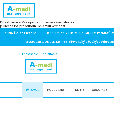
Dovoľujeme si Vás upozorniť, že naša web stránka
je určená iba pre odbornú lekársku verejnosť.
ODÍSŤ ZO STRÁNKY
BERIEM NA VEDOMIE A CHCEM POKRAČO
ochorení
kýcerebrovaskulárny kongres
NAJNOVŠIE PODUJATIA:
7. Kazuistiky v gynekológ
Prihlásenie
Registrácia
ÚVOD
PODUJATIA
KNIHY
ČASOPISY