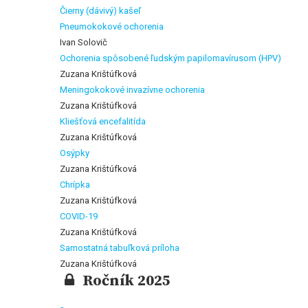
Čierny (dávivý) kašeľ
Pneumokokové ochorenia
Ivan Solovič
Ochorenia spôsobené ľudským papilomavírusom (HPV)
Zuzana Krištúfková
Meningokokové invazívne ochorenia
Zuzana Krištúfková
Kliešťová encefalitída
Zuzana Krištúfková
Osýpky
Zuzana Krištúfková
Chrípka
Zuzana Krištúfková
COVID-19
Zuzana Krištúfková
Samostatná tabuľková príloha
Zuzana Krištúfková
Ročník 2025