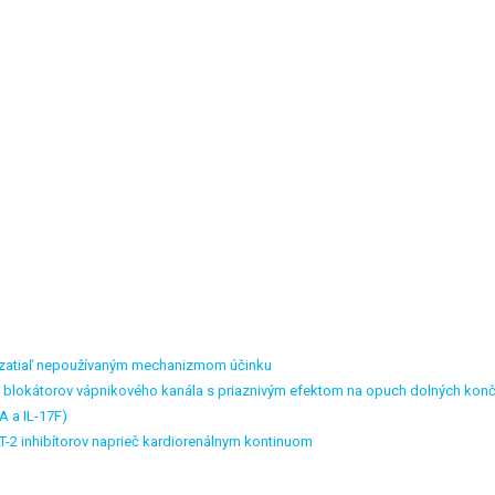
u zatiaľ nepoužívaným mechanizmom účinku
ny blokátorov vápnikového kanála s priaznivým efektom na opuch dolných konč
A a IL-17F)
GLT-2 inhibítorov naprieč kardiorenálnym kontinuom