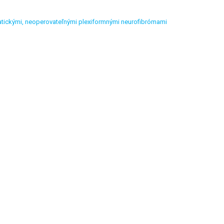
atickými, neoperovateľnými plexiformnými neurofibrómami