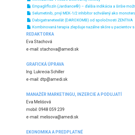
Empagliflozín (Jardiance®) – ďalšia indikácia a širšie možn
Selumetinib, prvý MEK-1/2 inhibítor schválený ako monote
Dabigatranetexilát (DAROXOMB) od spoločnosti ZENTIVA
Kombinovaná terapia zlepšuje nazálne skóre u pacientov s a
REDAKTORKA
Eva Stachová
e-mail: stachova@amedi.sk
GRAFICKÁ ÚPRAVA
Ing. Lukrecia Schiller
e-mail: dtp@amedi.sk
MANAŽÉR MARKETINGU, INZERCIE A PODUJATÍ
Eva Melišová
mobil: 0948 059 239
e-mail: melisova@amedi.sk
EKONOMIKA A PREDPLATNÉ