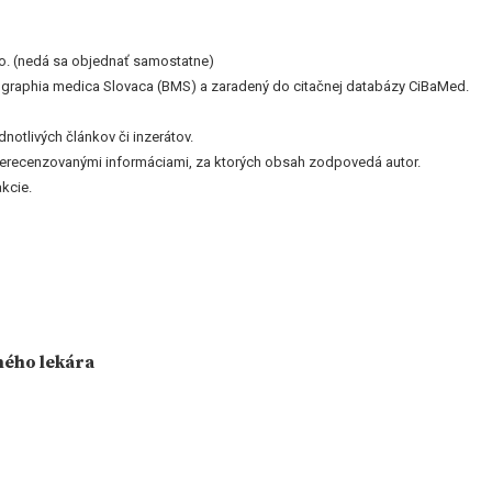
o. (nedá sa objednať samostatne)
bliographia medica Slovaca (BMS) a zaradený do citačnej databázy CiBaMed.
otlivých článkov či inzerátov.
nerecenzovanými informáciami, za ktorých obsah zodpovedá autor.
kcie.
ného lekára