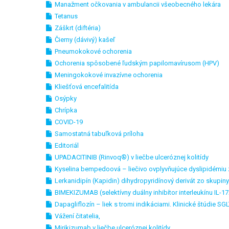
Manažment očkovania v ambulancii všeobecného lekára
Tetanus
Záškrt (diftéria)
Čierny (dávivý) kašeľ
Pneumokokové ochorenia
Ochorenia spôsobené ľudským papilomavírusom (HPV)
Meningokokové invazívne ochorenia
Kliešťová encefalitída
Osýpky
Chrípka
COVID-19
Samostatná tabuľková príloha
Editoriál
UPADACITINIB (Rinvoq®) v liečbe ulceróznej kolitídy
Kyselina bempedoová – liečivo ovplyvňujúce dyslipidémi
Lerkanidipín (Kapidin) dihydropyridínový derivát zo skupi
BIMEKIZUMAB (selektívny duálny inhibítor interleukínu IL-17
Dapagliflozín – liek s tromi indikáciami. Klinické štúdie S
Vážení čitatelia,
Mirikizumab v liečbe ulceróznej kolitídy