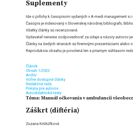
Suplementy
Ide o prílohy k časopisom vydaných v A-medi management s.r.
Časopis je indexovaný v Slovenskej národnej bibliografii, Bi
Všetky články sú recenzované.
Vydavateľ nenesie zodpovednosť za údaje a názory autorov jedn
Články na šedých stranách sú firemnými prezentáciami alebo 
Reprodukcia obsahu je povolená len s priamym súhlasom reda
Článok
Obsah 1/2022
Archív
Voľne dostupné články
Redakčná rada
Pokyny pre autorov
Autodidaktické testy
Téma: Manuál očkovania v ambulancii všeobec
Záškrt (diftéria)
Zuzana Krištúfková