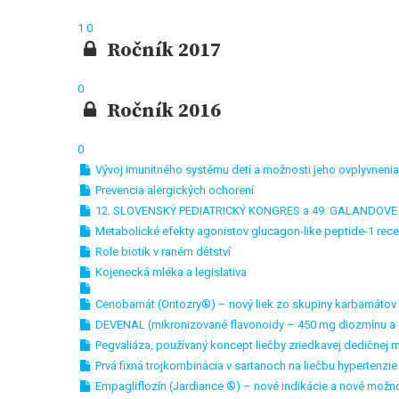
1
0
Ročník 2017
0
Ročník 2016
0
Vývoj imunitného systému detí a možnosti jeho ovplyvnenia
Prevencia alergických ochorení
12. SLOVENSKÝ PEDIATRICKÝ KONGRES a 49. GALANDOVE
Metabolické efekty agonistov glucagon-like peptide-1 rec
Role biotik v raném dětství
Kojenecká mléka a legislativa
Cenobamát (Ontozry®) – nový liek zo skupiny karbamátov n
DEVENAL (mikronizované flavonoidy – 450 mg diozmínu a 
Pegvaliáza, používaný koncept liečby zriedkavej dedičnej m
Prvá fixná trojkombinácia v sartanoch na liečbu hypertenzie
Empagliflozín (Jardiance ®) – nové indikácie a nové možno