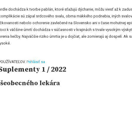
V hrdle dochádza k tvorbe pablán, ktoré sťažujú dýchanie, môžu viesť až k z
šie komplikácie sú zápal srdcového svalu, obrna mäkkého podnebia, iných svalo
čkovanosti nebolo ochorenie zavlečené na Slovensko ani v čase mohutnej epi
oci k väčšine úmrtí dochádza v súčasnosti v krajinách s trvale vysokým výsk
nia liečby. Najväčšie riziko úmrtia je u dojčiat, ale zomierajú aj dospelí. A
vysoké.
POUŽÍVATEĽOV.
Prihlásiť sa
Suplementy 1 / 2022
všeobecného lekára