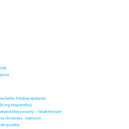
 DNI
eptora
a liečbu fokálnej epilepsie
50 mg hesperidínu)
etabolickej poruchy – fenylketonúrie
 na Slovensku - Valtricom
sti použitia