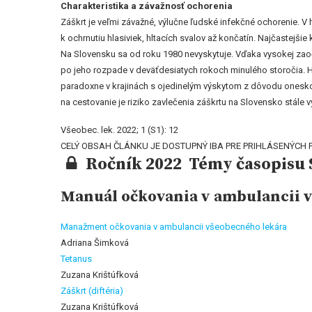
Charakteristika a závažnosť ochorenia
Záškrt je veľmi závažné, výlučne ľudské infekčné ochorenie. 
k ochrnutiu hlasiviek, hltacích svalov až končatín. Najčastej
Na Slovensku sa od roku 1980 nevyskytuje. Vďaka vysokej zao
po jeho rozpade v deväťdesiatych rokoch minulého storočia. H
paradoxne v krajinách s ojedinelým výskytom z dôvodu oneskore
na cestovanie je riziko zavlečenia záškrtu na Slovensko stále 
Všeobec. lek. 2022; 1 (S1): 12
CELÝ OBSAH ČLÁNKU JE DOSTUPNÝ IBA PRE PRIHLÁSENÝCH 
Ročník 2022 Témy časopisu 
Manuál očkovania v ambulancii 
Manažment očkovania v ambulancii všeobecného lekára
Adriana Šimková
Tetanus
Zuzana Krištúfková
Záškrt (diftéria)
Zuzana Krištúfková