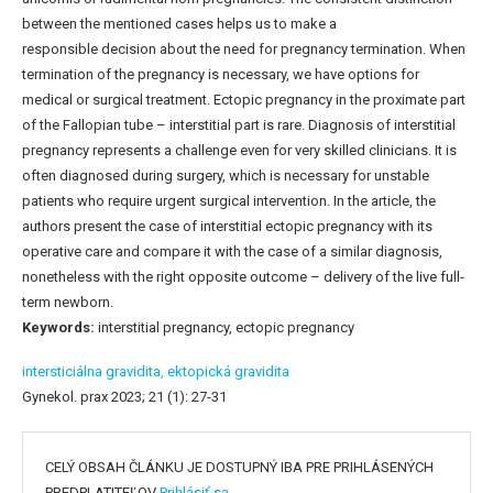
between the mentioned cases helps us to make a
responsible decision about the need for pregnancy termination. When
termination of the pregnancy is necessary, we have options for
medical or surgical treatment. Ectopic pregnancy in the proximate part
of the Fallopian tube – interstitial part is rare. Diagnosis of interstitial
pregnancy represents a challenge even for very skilled clinicians. It is
often diagnosed during surgery, which is necessary for unstable
patients who require urgent surgical intervention. In the article, the
authors present the case of interstitial ectopic pregnancy with its
operative care and compare it with the case of a similar diagnosis,
nonetheless with the right opposite outcome – delivery of the live full-
term newborn.
Keywords:
interstitial pregnancy, ectopic pregnancy
intersticiálna gravidita,
ektopická gravidita
Gynekol. prax 2023; 21 (1): 27-31
CELÝ OBSAH ČLÁNKU JE DOSTUPNÝ IBA PRE PRIHLÁSENÝCH
PREDPLATITEĽOV
Prihlásiť sa