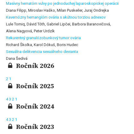
Masívny hematóm vulvy po jednoduchej laparoskopickej operácii
Diana Filipp, Miroslav Haško, Milan Puskeiler, Juraj Ondrejka
Kavernózny hemangióm ovária s akútnou torziou adnexov
Lule Tomiq, Dávid Tóth, Gabriel Lipčei, Barbora Baranovičová,
Alena Nagyová, Peter Urdzík
Rekurentný granulózobunkový tumor ovária
Richard Školka, Karol Dókuš, Boris Hudec
Sexuálna delikvencia sexuálneho devianta
Dana Šedivá
Ročník 2026
2
1
Ročník 2025
4
3
2
1
Ročník 2024
4
3
2
1
Ročník 2023