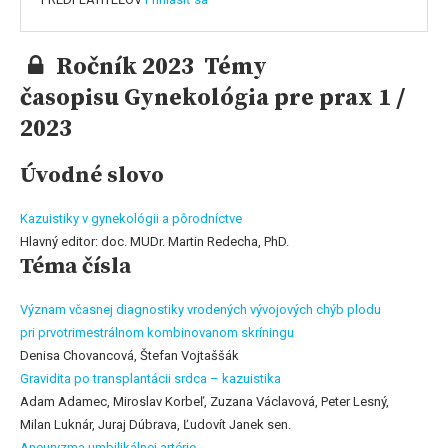
Ročník 2023 Témy
časopisu Gynekológia pre prax 1 /
2023
Úvodné slovo
Kazuistiky v gynekológii a pôrodníctve
Hlavný editor: doc. MUDr. Martin Redecha, PhD.
Téma čísla
Význam včasnej diagnostiky vrodených vývojových chýb plodu
pri prvotrimestrálnom kombinovanom skríningu
Denisa Chovancová, Štefan Vojtaššák
Gravidita po transplantácii srdca – kazuistika
Adam Adamec, Miroslav Korbeľ, Zuzana Václavová, Peter Lesný,
Milan Luknár, Juraj Dúbrava, Ľudovít Janek sen.
Aneuryzma umbilikálnej artérie