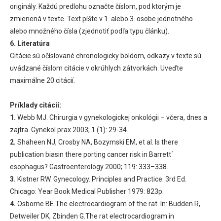
originály. Každú predlohu označte číslom, pod ktorým je
zmienená v texte. Text píšte v 1. alebo 3. osobe jednotného
alebo množného čísla (zjednotiť podľa typu článku).
6. Literatúra
Citácie sú očíslované chronologicky boldom, odkazy v texte sú
uvádzané číslom citácie v okrúhlych zátvorkách. Uveďte
maximálne 20 citácií.
Príklady citácií:
1.
Webb MJ. Chirurgia v gynekologickej onkológii – včera, dnes a
zajtra. Gynekol prax 2003; 1 (1): 29-34.
2.
Shaheen NJ, Crosby NA, Bozymski EM, et al. Is there
publication biasin there porting cancer risk in Barrett´
esophagus? Gastroenterology 2000; 119: 333–338.
3.
Kistner RW. Gynecology. Principles and Practice. 3rd Ed.
Chicago: Year Book Medical Publisher 1979: 823p.
4.
Osborne BE.The electrocardiogram of the rat. In: Budden R,
Detweiler DK, Zbinden G.The rat electrocardiogram in