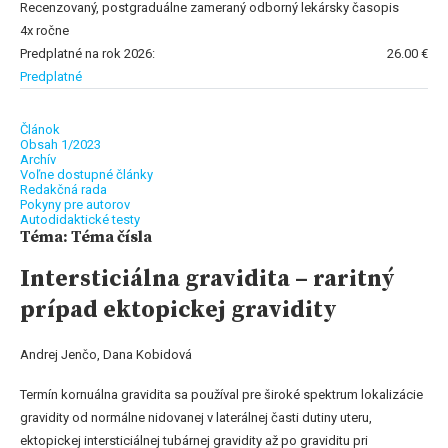
Recenzovaný, postgraduálne zameraný odborný lekársky časopis
4x ročne
Predplatné na rok 2026:
26.00 €
Predplatné
Článok
Obsah 1/2023
Archív
Voľne dostupné články
Redakčná rada
Pokyny pre autorov
Autodidaktické testy
Téma: Téma čísla
Intersticiálna gravidita – raritný
prípad ektopickej gravidity
Andrej Jenčo, Dana Kobidová
Termín kornuálna gravidita sa používal pre široké spektrum lokalizácie
gravidity od normálne nidovanej v laterálnej časti dutiny uteru,
ektopickej intersticiálnej tubárnej gravidity až po graviditu pri