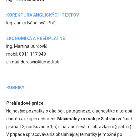
KOREKTÚRA ANGLICKÝCH TEXTOV
Ing. Janka Bábelová, PhD.
EKONOMIKA A PREDPLATNÉ
Ing. Martina Ďurčovič
mobil: 0911 117 949
e-mail: durcovic@amedi.sk
RUBRIKY
Prehľadové práce
Najnovšie poznatky o etiológii, patogenéze, diagnostike a terapii
chorôb a skupín ochorení.
Maximálny rozsah je 8 strán
(veľkosť
písma 12, riadkovanie 1,5) s najviac šiestimi obrázkami (grafmi).
V prípade spracovávania obsiahlejšej tematiky je možné po