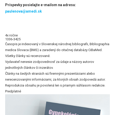
Príspevky posielajte e-mailom na adresu:
paulenova@amedi.sk
4x ročne
1336-3425
Časopis je indexovaný v Slovenskej národnej bibliografii, Bibliographia
medica Slovaca (BMS) a zaradený do citačnej databázy CiBaMed.
Všetky články sú recenzované.
Vydavateľ nenesie zodpovednosť za údaje a názory autorov
jednotlivých článkov či inzerátov.
Články na šedých stranách sú firemnými prezentáciami alebo
nerecenzovanými informáciami, za ktorých obsah zodpovedá autor.
Reprodukcia obsahu je povolená len s priamym súhlasom redakcie.
Predplatné