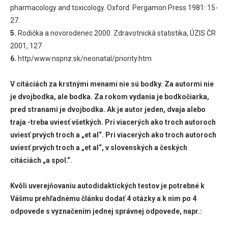
pharmacology and toxicology. Oxford: Pergamon Press 1981: 15-
27.
5.
Rodička a novorodenec 2000. Zdravotnická statistika, ÚZIS ČR
2001, 127.
6.
http/www.nspnz.sk/neonatal/priority.htm
V citáciách za krstnými menami nie sú bodky. Za autormi nie
je dvojbodka, ale bodka. Za rokom vydania je bodkočiarka,
pred stranami je dvojbodka. Ak je autor jeden, dvaja alebo
traja -treba uviesť všetkých. Pri viacerých ako troch autoroch
uviesť prvých troch a „et al“. Pri viacerých ako troch autoroch
uviesť prvých troch a „et al“, v slovenských a českých
citáciách „a spol.“.
Kvôli uverejňovaniu autodidaktických testov je potrebné k
Vášmu prehľadnému článku dodať 4 otázky a k nim po 4
odpovede s vyznačením jednej správnej odpovede, napr.: