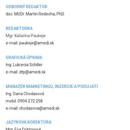
ODBORNÝ REDAKTOR
doc. MUDr. Martin Redecha, PhD.
REDAKTORKA
Mgr. Katarína Paukeje
e-mail: paukeje@amedi.sk
GRAFICKÁ ÚPRAVA
Ing. Lukrecia Schiller
e-mail: dtp@amedi.sk
MANAŽÉR MARKETINGU, INZERCIE A PODUJATÍ
Ing. Dana Chodasová
mobil: 0904 272 258
e-mail: chodasova@amedi.sk
JAZYKOVÁ KOREKTÚRA
Mgr. Eva Doktorová