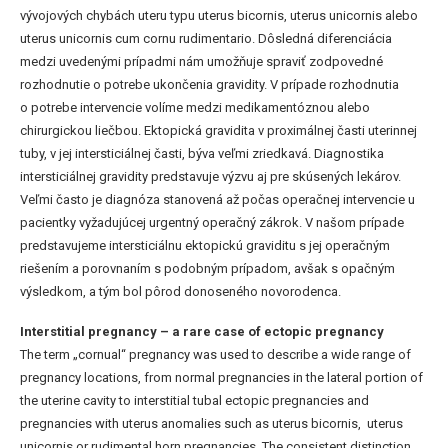
vývojových chybách uteru typu uterus bicornis, uterus unicornis alebo
uterus unicornis cum cornu rudimentario. Dôsledná diferenciácia
medzi uvedenými prípadmi nám umožňuje spraviť zodpovedné
rozhodnutie o potrebe ukončenia gravidity. V prípade rozhodnutia
o potrebe intervencie volíme medzi medikamentóznou alebo
chirurgickou liečbou. Ektopická gravidita v proximálnej časti uterinnej
tuby, v jej intersticiálnej časti, býva veľmi zriedkavá. Diagnostika
intersticiálnej gravidity predstavuje výzvu aj pre skúsených lekárov.
Veľmi často je diagnóza stanovená až počas operačnej intervencie u
pacientky vyžadujúcej urgentný operačný zákrok. V našom prípade
predstavujeme intersticiálnu ektopickú graviditu s jej operačným
riešením a porovnaním s podobným prípadom, avšak s opačným
výsledkom, a tým bol pôrod donoseného novorodenca.
Interstitial pregnancy – a rare case of ectopic pregnancy
The term „cornual“ pregnancy was used to describe a wide range of
pregnancy locations, from normal pregnancies in the lateral portion of
the uterine cavity to interstitial tubal ectopic pregnancies and
pregnancies with uterus anomalies such as uterus bicornis, uterus
unicornis or rudimental horn pregnancies. The consistent distinction