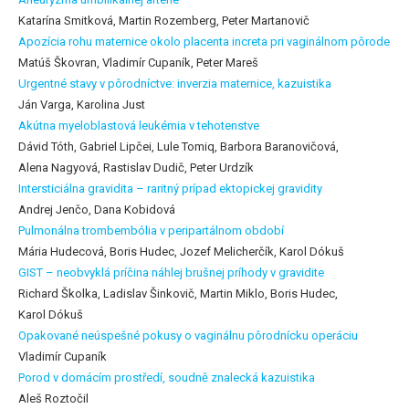
Katarína Smitková, Martin Rozemberg, Peter Martanovič
Apozícia rohu maternice okolo placenta increta pri vaginálnom pôrode
Matúš Škovran, Vladimír Cupaník, Peter Mareš
Urgentné stavy v pôrodníctve: inverzia maternice, kazuistika
Ján Varga, Karolina Just
Akútna myeloblastová leukémia v tehotenstve
Dávid Tóth, Gabriel Lipčei, Lule Tomiq, Barbora Baranovičová,
Alena Nagyová, Rastislav Dudič, Peter Urdzík
Intersticiálna gravidita – raritný prípad ektopickej gravidity
Andrej Jenčo, Dana Kobidová
Pulmonálna trombembólia v peripartálnom období
Mária Hudecová, Boris Hudec, Jozef Melicherčík, Karol Dókuš
GIST – neobvyklá príčina náhlej brušnej príhody v gravidite
Richard Školka, Ladislav Šinkovič, Martin Miklo, Boris Hudec,
Karol Dókuš
Opakované neúspešné pokusy o vaginálnu pôrodnícku operáciu
Vladimír Cupaník
Porod v domácím prostředí, soudně znalecká kazuistika
Aleš Roztočil