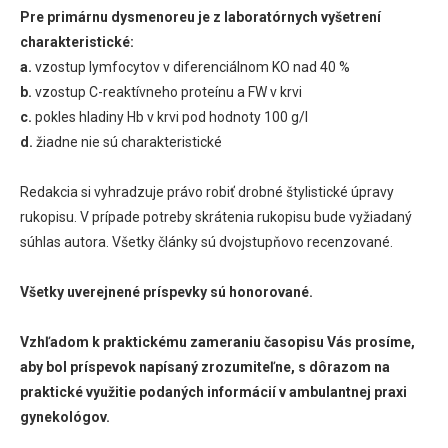
Pre primárnu dysmenoreu je z laboratórnych vyšetrení
charakteristické:
a.
vzostup lymfocytov v diferenciálnom KO nad 40 %
b.
vzostup C-reaktívneho proteínu a FW v krvi
c.
pokles hladiny Hb v krvi pod hodnoty 100 g/l
d.
žiadne nie sú charakteristické
Redakcia si vyhradzuje právo robiť drobné štylistické úpravy
rukopisu. V prípade potreby skrátenia rukopisu bude vyžiadaný
súhlas autora. Všetky články sú dvojstupňovo recenzované.
Všetky uverejnené príspevky sú honorované.
Vzhľadom k praktickému zameraniu časopisu Vás prosíme,
aby bol príspevok napísaný zrozumiteľne, s dôrazom na
praktické využitie podaných informácií v ambulantnej praxi
gynekológov.