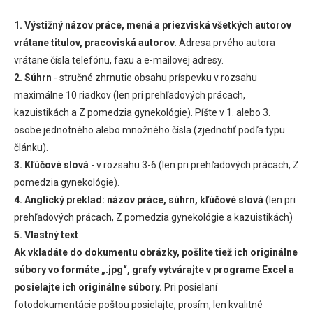
1. Výstižný názov práce, mená a priezviská všetkých autorov
vrátane titulov, pracoviská autorov.
Adresa prvého autora
vrátane čísla telefónu, faxu a e-mailovej adresy.
2. Súhrn
- stručné zhrnutie obsahu príspevku v rozsahu
maximálne 10 riadkov (len pri prehľadových prácach,
kazuistikách a Z pomedzia gynekológie). Píšte v 1. alebo 3.
osobe jednotného alebo množného čísla (zjednotiť podľa typu
článku).
3. Kľúčové slová
- v rozsahu 3-6 (len pri prehľadových prácach, Z
pomedzia gynekológie).
4. Anglický preklad:
názov práce, súhrn, kľúčové slová
(len pri
prehľadových prácach, Z pomedzia gynekológie a kazuistikách)
5. Vlastný text
Ak vkladáte do dokumentu obrázky, pošlite tiež ich originálne
súbory vo formáte „.jpg“, grafy vytvárajte v programe Excel a
posielajte ich originálne súbory.
Pri posielaní
fotodokumentácie poštou posielajte, prosím, len kvalitné