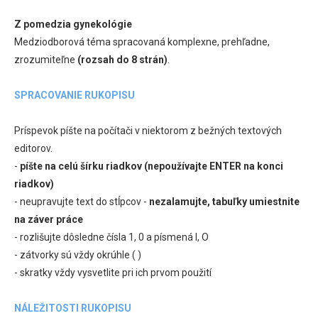
Z pomedzia gynekológie
Medziodborová téma spracovaná komplexne, prehľadne,
zrozumiteľne
(rozsah do 8 strán)
.
SPRACOVANIE RUKOPISU
Príspevok píšte na počítači v niektorom z bežných textových
editorov.
-
píšte na celú šírku riadkov (nepoužívajte ENTER na konci
riadkov)
- neupravujte text do stĺpcov -
nezalamujte, tabuľky umiestnite
na záver práce
- rozlišujte dôsledne čísla 1, 0 a písmená l, O
- zátvorky sú vždy okrúhle ( )
- skratky vždy vysvetlite pri ich prvom použití
NÁLEŽITOSTI RUKOPISU