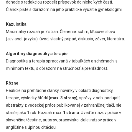
dohode s redakciou rozdeliť príspevok do niekoľkých častí.
Článok píšte s dôrazom na jeho praktické využitie gynekológmi.
Kazuistika
Maximálny rozsah je 7 strán. Členenie: súhrn, kľúčové slová
(aj v angl. jazyku), úvod, vlastný prípad, diskusia, záver, literatúra.
Algoritmy diagnostiky a terapie
Diagnostika a terapia spracovaná v tabuľkách a schémach, s
minimom textu, s dôrazom na stručnosť a prehľadnosť.
Rôzne
Reakcie na prehľadné články, novinky v oblasti diagnostiky,
terapie, výsledky štúdií
(max. 3 strany)
, správy z odb. podujatí,
abstrakty z vedeckej práce publikovanej v zahraničnej tlači, nie
staršej ako 1 rok. Rozsah max.
1 strana
. Uveďte názov práce v
slovenčine/čestine, autorov, pracovisko, ďalej názov práce v
angličtine s úplnou citáciou.