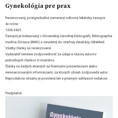
Gynekológia pre prax
Recenzovaný, postgraduálne zameraný odborný lekársky časopis
4x ročne
1336-3425
Časopis je indexovaný v Slovenskej národnej bibliografii, Bibliographia
medica Slovaca (BMS) a zaradený do citačnej databázy CiBaMed.
Všetky články sú recenzované.
Vydavateľ nenesie zodpovednosť za údaje a názory autorov
jednotlivých článkov či inzerátov.
Články na šedých stranách sú firemnými prezentáciami alebo
nerecenzovanými informáciami, za ktorých obsah zodpovedá autor.
Reprodukcia obsahu je povolená len s priamym súhlasom redakcie.
Predplatné