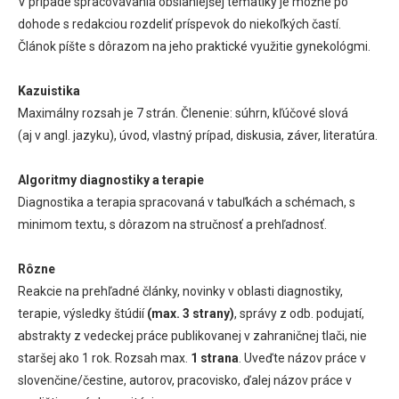
V prípade spracovávania obsiahlejšej tematiky je možné po
dohode s redakciou rozdeliť príspevok do niekoľkých častí.
Článok píšte s dôrazom na jeho praktické využitie gynekológmi.
Kazuistika
Maximálny rozsah je 7 strán. Členenie: súhrn, kľúčové slová
(aj v angl. jazyku), úvod, vlastný prípad, diskusia, záver, literatúra.
Algoritmy diagnostiky a terapie
Diagnostika a terapia spracovaná v tabuľkách a schémach, s
minimom textu, s dôrazom na stručnosť a prehľadnosť.
Rôzne
Reakcie na prehľadné články, novinky v oblasti diagnostiky,
terapie, výsledky štúdií
(max. 3 strany)
, správy z odb. podujatí,
abstrakty z vedeckej práce publikovanej v zahraničnej tlači, nie
staršej ako 1 rok. Rozsah max.
1 strana
. Uveďte názov práce v
slovenčine/čestine, autorov, pracovisko, ďalej názov práce v