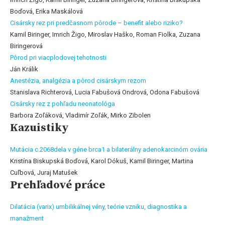
Boďová, Erika Maskálová
Cisársky rez pri predčasnom pôrode – benefit alebo riziko?
Kamil Biringer, Imrich Žigo, Miroslav Haško, Roman Fiolka, Zuzana
Biringerová
Pôrod pri viacplodovej tehotnosti
Ján Králik
Anestézia, analgézia a pôrod cisárskym rezom
Stanislava Richterová, Lucia Fabušová Ondrová, Odona Fabušová
Cisársky rez z pohľadu neonatológa
Barbora Zoľáková, Vladimír Zoľák, Mirko Zibolen
Kazuistiky
Mutácia c.2068dela v géne brca1 a bilaterálny adenokarcinóm ovária
Kristína Biskupská Boďová, Karol Dókuš, Kamil Biringer, Martina
Cuľbová, Juraj Matušek
Prehľadové práce
Dilatácia (varix) umbilikálnej vény, teórie vzniku, diagnostika a
manažment