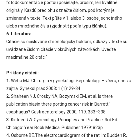
fotodokumentácie poštou posielajte, prosím, len kvalitné
originály. Každú predlohu označte číslom, pod ktorým je
zmienená v texte. Text píšte v 1. alebo 3. osobe jednotného
alebo množného čísla (zjednotiť podľa typu článku).
6. Literatúra
Citácie sú očíslované chronologicky boldom, odkazy v texte sú
uvádzané číslom citácie v okrúhlych zátvorkách. Uveďte
maximálne 20 citácií.
Príklady citácií:
1.
Webb MJ. Chirurgia v gynekologickej onkológii – včera, dnes a
zajtra. Gynekol prax 2003; 1 (1): 29-34.
2.
Shaheen NJ, Crosby NA, Bozymski EM, et al. Is there
publication biasin there porting cancer risk in Barrett´
esophagus? Gastroenterology 2000; 119: 333–338.
3.
Kistner RW. Gynecology. Principles and Practice. 3rd Ed.
Chicago: Year Book Medical Publisher 1979: 823p.
4.
Osborne BE.The electrocardiogram of the rat. In: Budden R,