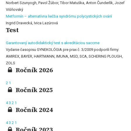
Norbert Szunyogh, Pavol Žúbor, Tibor Matuška, Anton Čunderlík, Jozef
Višňovský
Metformín – alternatívna liečba syndrómu polycystických ovárií
Ingrid Dravecká, Ivica Lazúrová
Test
Garantovaný autodidaktický test s akreditáciou saccme
Vydanie časopisu GYNEKOLÓGIA pre prax č. 3/2009 podporili firmy:
AMIREX, BAYER, HARTMANN, IMUNA, MSD, SCA, SCHERING PLOUGH,
ZOLS
Ročník 2026
2
1
Ročník 2025
4
3
2
1
Ročník 2024
4
3
2
1
Ročník 2023