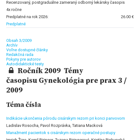
Recenzovaný, postgraduálne zameraný odborný lekársky časopis
4x ročne
Predplatné na rok 2026:
26.00 €
Predplatné
Obsah 3/2009
Archív
Voľne dostupné články
Redakčná rada
Pokyny pre autorov
Autodidaktické testy
Ročník 2009 Témy
časopisu Gynekológia pre prax 3 /
2009
Téma čísla
Indikácie ukončenia pôrodu cisárskym rezom pri konci panvovom
Ladislav Rosocha, Pavol Rozprávka, Tatiana Macková
Manažment pacientok s cisárskym rezom operačné postupy
Imrich Žigo, Kamil Biringer, Zuzana Biringerová, Kristína Biskupská