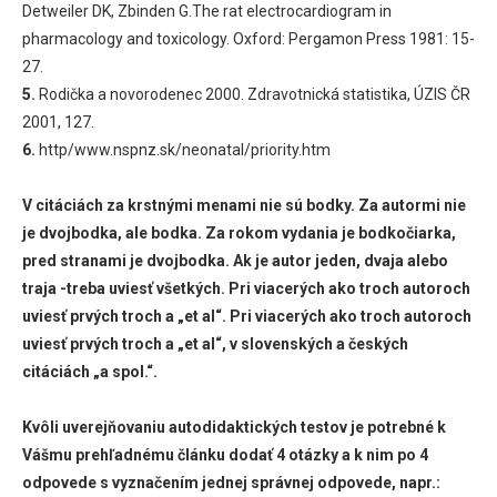
Detweiler DK, Zbinden G.The rat electrocardiogram in
pharmacology and toxicology. Oxford: Pergamon Press 1981: 15-
27.
5.
Rodička a novorodenec 2000. Zdravotnická statistika, ÚZIS ČR
2001, 127.
6.
http/www.nspnz.sk/neonatal/priority.htm
V citáciách za krstnými menami nie sú bodky. Za autormi nie
je dvojbodka, ale bodka. Za rokom vydania je bodkočiarka,
pred stranami je dvojbodka. Ak je autor jeden, dvaja alebo
traja -treba uviesť všetkých. Pri viacerých ako troch autoroch
uviesť prvých troch a „et al“. Pri viacerých ako troch autoroch
uviesť prvých troch a „et al“, v slovenských a českých
citáciách „a spol.“.
Kvôli uverejňovaniu autodidaktických testov je potrebné k
Vášmu prehľadnému článku dodať 4 otázky a k nim po 4
odpovede s vyznačením jednej správnej odpovede, napr.: