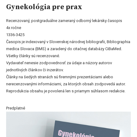
Gynekológia pre prax
Recenzovaný, postgraduálne zameraný odborný lekársky časopis
4x ročne
1336-3425
Časopis je indexovaný v Slovenskej národnej bibliografii, Bibliographia
medica Slovaca (BMS) a zaradený do citačnej databázy CiBaMed.
Všetky články sú recenzované.
Vydavateľ nenesie zodpovednosť za údaje a názory autorov
jednotlivých článkov či inzerátov.
Články na šedých stranách sú firemnými prezentáciami alebo
nerecenzovanými informáciami, za ktorých obsah zodpovedá autor.
Reprodukcia obsahu je povolená len s priamym súhlasom redakcie.
Predplatné