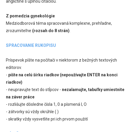
angličtine s úplnou citáciou.
Z pomedzia gynekológie
Medziodborová téma spracovaná komplexne, prehľadne,
zrozumiteľne
(rozsah do 8 strán)
.
SPRACOVANIE RUKOPISU
Príspevok píšte na počítači v niektorom z bežných textových
editorov.
-
píšte na celú šírku riadkov (nepoužívajte ENTER na konci
riadkov)
- neupravujte text do stĺpcov -
nezalamujte, tabuľky umiestnite
na záver práce
- rozlišujte dôsledne čísla 1, 0 a písmená l, O
- zátvorky sú vždy okrúhle ( )
- skratky vždy vysvetlite pri ich prvom použití