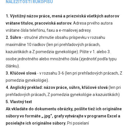
NÁLEŽITOSTI RUKOPISU
1. Výstižný názov práce, mená a priezviská všetkých autorov
vrátane titulov, pracoviská autorov.
Adresa prvého autora
vrátane čísla telefónu, faxu a e-mailovej adresy.
2. Súhrn
- stručné zhrnutie obsahu príspevku v rozsahu
maximálne 10 riadkov (len pri prehľadových prácach,
kazuistikách a Z pomedzia gynekológie). Píšte v 1. alebo 3.
osobe jednotného alebo množného čísla (zjednotiť podľa typu
článku).
3. Kľúčové slová
- v rozsahu 3-6 (len pri prehľadových prácach, Z
pomedzia gynekológie).
4. Anglický preklad:
názov práce, súhrn, kľúčové slová
(len pri
prehľadových prácach, Z pomedzia gynekológie a kazuistikách)
5. Vlastný text
Ak vkladáte do dokumentu obrázky, pošlite tiež ich originálne
súbory vo formáte „.jpg“, grafy vytvárajte v programe Excel a
posielajte ich originálne súbory.
Pri posielaní