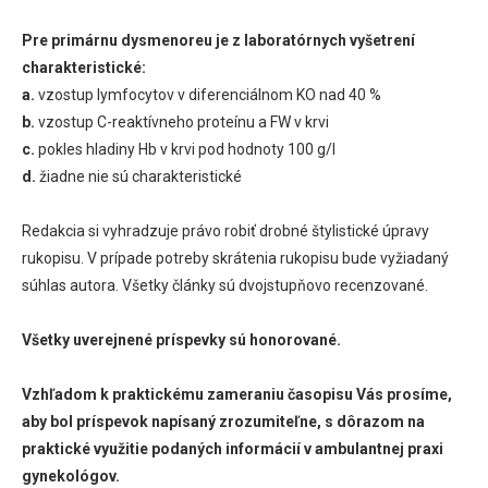
Pre primárnu dysmenoreu je z laboratórnych vyšetrení
charakteristické:
a.
vzostup lymfocytov v diferenciálnom KO nad 40 %
b.
vzostup C-reaktívneho proteínu a FW v krvi
c.
pokles hladiny Hb v krvi pod hodnoty 100 g/l
d.
žiadne nie sú charakteristické
Redakcia si vyhradzuje právo robiť drobné štylistické úpravy
rukopisu. V prípade potreby skrátenia rukopisu bude vyžiadaný
súhlas autora. Všetky články sú dvojstupňovo recenzované.
Všetky uverejnené príspevky sú honorované.
Vzhľadom k praktickému zameraniu časopisu Vás prosíme,
aby bol príspevok napísaný zrozumiteľne, s dôrazom na
praktické využitie podaných informácií v ambulantnej praxi
gynekológov.