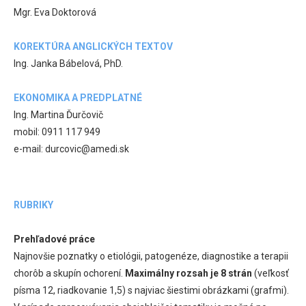
Mgr. Eva Doktorová
KOREKTÚRA ANGLICKÝCH TEXTOV
Ing. Janka Bábelová, PhD.
EKONOMIKA A PREDPLATNÉ
Ing. Martina Ďurčovič
mobil: 0911 117 949
e-mail: durcovic@amedi.sk
RUBRIKY
Prehľadové práce
Najnovšie poznatky o etiológii, patogenéze, diagnostike a terapii
chorôb a skupín ochorení.
Maximálny rozsah je 8 strán
(veľkosť
písma 12, riadkovanie 1,5) s najviac šiestimi obrázkami (grafmi).