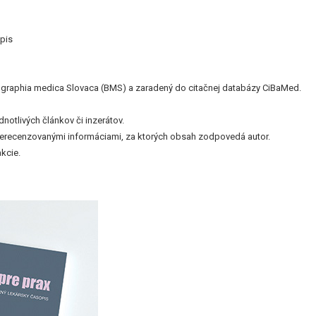
pis
bliographia medica Slovaca (BMS) a zaradený do citačnej databázy CiBaMed.
otlivých článkov či inzerátov.
nerecenzovanými informáciami, za ktorých obsah zodpovedá autor.
kcie.