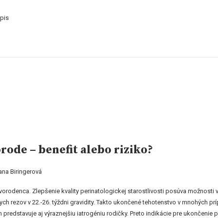
pis
ode – benefit alebo riziko?
ana Biringerová
vorodenca. Zlepšenie kvality perinatologickej starostlivosti posúva možnosti 
ch rezov v 22.-26. týždni gravidity. Takto ukončené tehotenstvo v mnohých p
 predstavuje aj výraznejšiu iatrogéniu rodičky. Preto indikácie pre ukončen