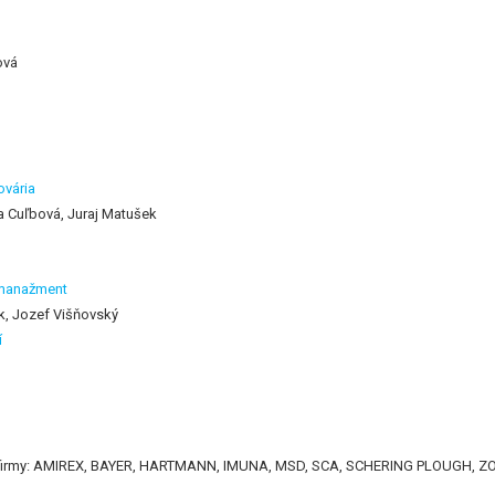
ová
ovária
na Cuľbová, Juraj Matušek
a manažment
k, Jozef Višňovský
í
li firmy: AMIREX, BAYER, HARTMANN, IMUNA, MSD, SCA, SCHERING PLOUGH, Z