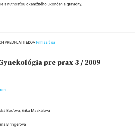
cie s nutnosťou okamžitého ukončenia gravidity.
CH PREDPLATITEĽOV
Prihlásiť sa
ynekológia pre prax 3 / 2009
ovom
upská Boďová, Erika Maskálová
ana Biringerová