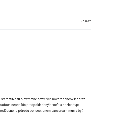
26.00 €
v starostlivosti o extrémne nezrelých novorodencov k čoraz
rípadoch neprináša predpokladaný benefit a nezlepšuje
ie predčasného pôrodu per sectionem caesaream musia byť