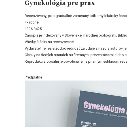
Gynekológia pre prax
Recenzovaný, postgraduálne zameraný odborný lekársky časo
4x ročne
1336-3425
Časopis je indexovaný v Slovenskej národnej bibliografii, Bi
Všetky články sú recenzované.
Vydavateľ nenesie zodpovednosť za údaje a názory autorov jedn
Články na šedých stranách sú firemnými prezentáciami alebo 
Reprodukcia obsahu je povolená len s priamym súhlasom reda
Predplatné