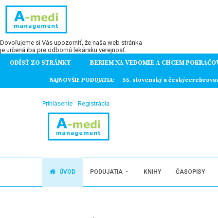
Dovoľujeme si Vás upozorniť, že naša web stránka
je určená iba pre odbornú lekársku verejnosť.
ODÍSŤ ZO STRÁNKY
BERIEM NA VEDOMIE A CHCEM POKRAČO
ochorení
NAJNOVŠIE PODUJATIA:
55. slovenský a českýcerebrova
Prihlásenie
Registrácia
ÚVOD
PODUJATIA
KNIHY
ČASOPISY