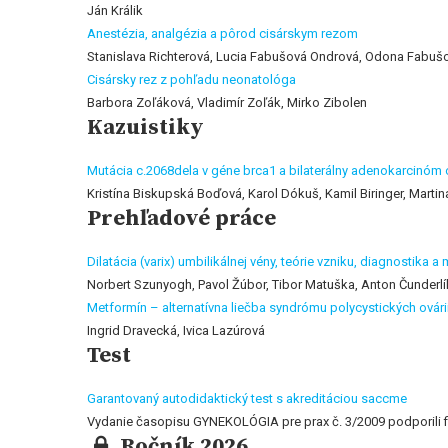
Ján Králik
Anestézia, analgézia a pôrod cisárskym rezom
Stanislava Richterová, Lucia Fabušová Ondrová, Odona Fabuš
Cisársky rez z pohľadu neonatológa
Barbora Zoľáková, Vladimír Zoľák, Mirko Zibolen
Kazuistiky
Mutácia c.2068dela v géne brca1 a bilaterálny adenokarcinóm 
Kristína Biskupská Boďová, Karol Dókuš, Kamil Biringer, Marti
Prehľadové práce
Dilatácia (varix) umbilikálnej vény, teórie vzniku, diagnostika 
Norbert Szunyogh, Pavol Žúbor, Tibor Matuška, Anton Čunderlí
Metformín – alternatívna liečba syndrómu polycystických ovári
Ingrid Dravecká, Ivica Lazúrová
Test
Garantovaný autodidaktický test s akreditáciou saccme
Vydanie časopisu GYNEKOLÓGIA pre prax č. 3/2009 podpori
Ročník 2026