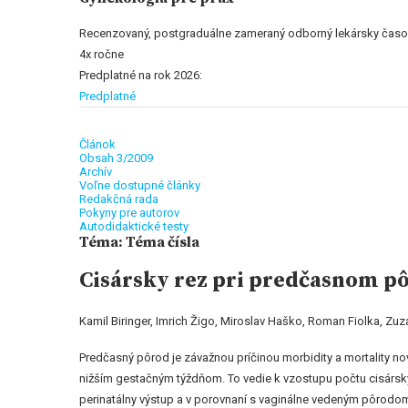
Recenzovaný, postgraduálne zameraný odborný lekársky časo
4x ročne
Predplatné na rok 2026:
Predplatné
Článok
Obsah 3/2009
Archív
Voľne dostupné články
Redakčná rada
Pokyny pre autorov
Autodidaktické testy
Téma: Téma čísla
Cisársky rez pri predčasnom pôr
Kamil Biringer, Imrich Žigo, Miroslav Haško, Roman Fiolka, Zuz
Predčasný pôrod je závažnou príčinou morbidity a mortality no
nižším gestačným týždňom. To vedie k vzostupu počtu cisársky
perinatálny výstup a v porovnaní s vaginálne vedeným pôrodom