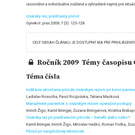
racionálne a individuálne zvážené a vyhradené najmä pre situá
cisársky rez,
predčasný pôrod
Gynekol. prax 2009; 7 (3): 125-128
CELÝ OBSAH ČLÁNKU JE DOSTUPNÝ IBA PRE PRIHLÁSENÝ
Ročník 2009 Témy časopisu G
Téma čísla
Indikácie ukončenia pôrodu cisárskym rezom pri konci panv
Ladislav Rosocha, Pavol Rozprávka, Tatiana Macková
Manažment pacientok s cisárskym rezom operačné postupy
Imrich Žigo, Kamil Biringer, Zuzana Biringerová, Kristína Bisk
Cisársky rez pri predčasnom pôrode – benefit alebo riziko?
Kamil Biringer, Imrich Žigo, Miroslav Haško, Roman Fiolka, Zuz
Pôrod pri viacplodovej tehotnosti