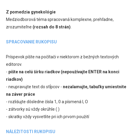
Z pomedzia gynekológie
Medziodborová téma spracovaná komplexne, prehľadne,
zrozumiteľne
(rozsah do 8 strán)
.
SPRACOVANIE RUKOPISU
Príspevok píšte na počítači v niektorom z bežných textových
editorov.
-
píšte na celú šírku riadkov (nepoužívajte ENTER na konci
riadkov)
- neupravujte text do stĺpcov -
nezalamujte, tabuľky umiestnite
na záver práce
- rozlišujte dôsledne čísla 1, 0 a písmená l, O
- zátvorky sú vždy okrúhle ( )
- skratky vždy vysvetlite pri ich prvom použití
NÁLEŽITOSTI RUKOPISU