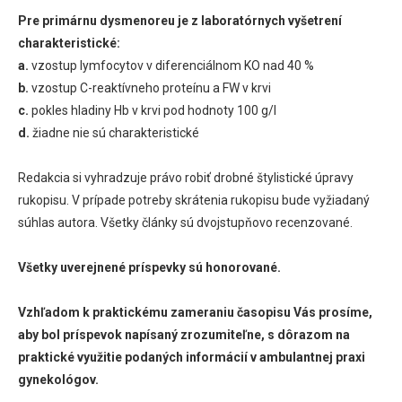
Pre primárnu dysmenoreu je z laboratórnych vyšetrení
charakteristické:
a.
vzostup lymfocytov v diferenciálnom KO nad 40 %
b.
vzostup C-reaktívneho proteínu a FW v krvi
c.
pokles hladiny Hb v krvi pod hodnoty 100 g/l
d.
žiadne nie sú charakteristické
Redakcia si vyhradzuje právo robiť drobné štylistické úpravy
rukopisu. V prípade potreby skrátenia rukopisu bude vyžiadaný
súhlas autora. Všetky články sú dvojstupňovo recenzované.
Všetky uverejnené príspevky sú honorované.
Vzhľadom k praktickému zameraniu časopisu Vás prosíme,
aby bol príspevok napísaný zrozumiteľne, s dôrazom na
praktické využitie podaných informácií v ambulantnej praxi
gynekológov.