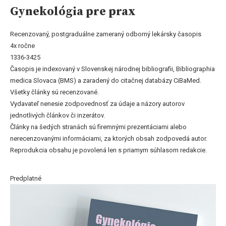
Gynekológia pre prax
Recenzovaný, postgraduálne zameraný odborný lekársky časopis
4x ročne
1336-3425
Časopis je indexovaný v Slovenskej národnej bibliografii, Bibliographia
medica Slovaca (BMS) a zaradený do citačnej databázy CiBaMed.
Všetky články sú recenzované.
Vydavateľ nenesie zodpovednosť za údaje a názory autorov
jednotlivých článkov či inzerátov.
Články na šedých stranách sú firemnými prezentáciami alebo
nerecenzovanými informáciami, za ktorých obsah zodpovedá autor.
Reprodukcia obsahu je povolená len s priamym súhlasom redakcie.
Predplatné