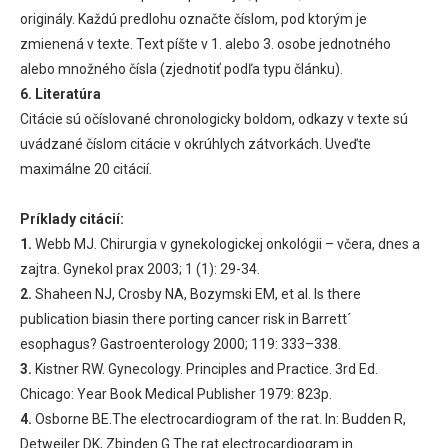
originály. Každú predlohu označte číslom, pod ktorým je
zmienená v texte. Text píšte v 1. alebo 3. osobe jednotného
alebo množného čísla (zjednotiť podľa typu článku).
6. Literatúra
Citácie sú očíslované chronologicky boldom, odkazy v texte sú
uvádzané číslom citácie v okrúhlych zátvorkách. Uveďte
maximálne 20 citácií.
Príklady citácií:
1.
Webb MJ. Chirurgia v gynekologickej onkológii – včera, dnes a
zajtra. Gynekol prax 2003; 1 (1): 29-34.
2.
Shaheen NJ, Crosby NA, Bozymski EM, et al. Is there
publication biasin there porting cancer risk in Barrett´
esophagus? Gastroenterology 2000; 119: 333–338.
3.
Kistner RW. Gynecology. Principles and Practice. 3rd Ed.
Chicago: Year Book Medical Publisher 1979: 823p.
4.
Osborne BE.The electrocardiogram of the rat. In: Budden R,
Detweiler DK, Zbinden G.The rat electrocardiogram in