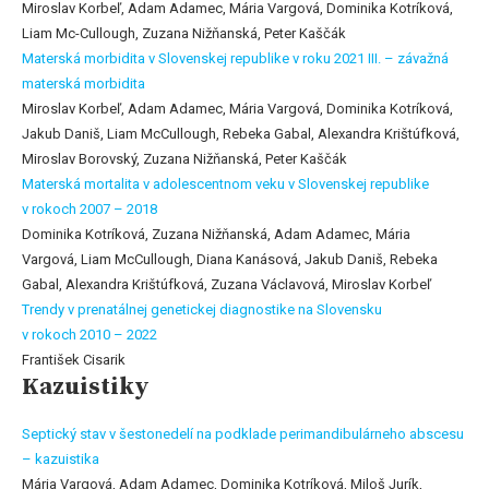
Miroslav Korbeľ, Adam Adamec, Mária Vargová, Dominika Kotríková,
Liam Mc-Cullough, Zuzana Nižňanská, Peter Kaščák
Materská morbidita v Slovenskej republike v roku 2021 III. – závažná
materská morbidita
Miroslav Korbeľ, Adam Adamec, Mária Vargová, Dominika Kotríková,
Jakub Daniš, Liam McCullough, Rebeka Gabal, Alexandra Krištúfková,
Miroslav Borovský, Zuzana Nižňanská, Peter Kaščák
Materská mortalita v adolescentnom veku v Slovenskej republike
v rokoch 2007 – 2018
Dominika Kotríková, Zuzana Nižňanská, Adam Adamec, Mária
Vargová, Liam McCullough, Diana Kanásová, Jakub Daniš, Rebeka
Gabal, Alexandra Krištúfková, Zuzana Václavová, Miroslav Korbeľ
Trendy v prenatálnej genetickej diagnostike na Slovensku
v rokoch 2010 – 2022
František Cisarik
Kazuistiky
Septický stav v šestonedelí na podklade perimandibulárneho abscesu
– kazuistika
Mária Vargová, Adam Adamec, Dominika Kotríková, Miloš Jurík,