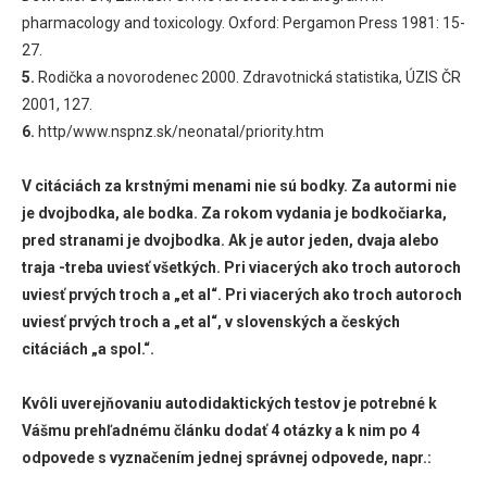
pharmacology and toxicology. Oxford: Pergamon Press 1981: 15-
27.
5.
Rodička a novorodenec 2000. Zdravotnická statistika, ÚZIS ČR
2001, 127.
6.
http/www.nspnz.sk/neonatal/priority.htm
V citáciách za krstnými menami nie sú bodky. Za autormi nie
je dvojbodka, ale bodka. Za rokom vydania je bodkočiarka,
pred stranami je dvojbodka. Ak je autor jeden, dvaja alebo
traja -treba uviesť všetkých. Pri viacerých ako troch autoroch
uviesť prvých troch a „et al“. Pri viacerých ako troch autoroch
uviesť prvých troch a „et al“, v slovenských a českých
citáciách „a spol.“.
Kvôli uverejňovaniu autodidaktických testov je potrebné k
Vášmu prehľadnému článku dodať 4 otázky a k nim po 4
odpovede s vyznačením jednej správnej odpovede, napr.: