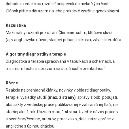
dohode s redakciou rozdeliť príspevok do niekoľkých častí.
Článok píšte s dôrazom na jeho praktické využitie gynekológmi.
Kazuistika
Maximálny rozsah je 7 strán. Členenie: súhrn, kľúčové slová
(aj v angl. jazyku), úvod, vlastný prípad, diskusia, záver, literatúra.
Algoritmy diagnostiky a terapie
Diagnostika a terapia spracovaná v tabuľkách a schémach, s
minimom textu, s dôrazom na stručnosť a prehľadnosť.
Rôzne
Reakcie na prehľadné články, novinky v oblasti diagnostiky,
terapie, výsledky štúdií
(max. 3 strany)
, správy z odb. podujatí,
abstrakty z vedeckej práce publikovanej v zahraničnej tlači, nie
staršej ako 1 rok. Rozsah max.
1 strana
. Uveďte názov práce v
slovenčine/čestine, autorov, pracovisko, ďalej názov práce v
angličtine s úplnou citáciou.