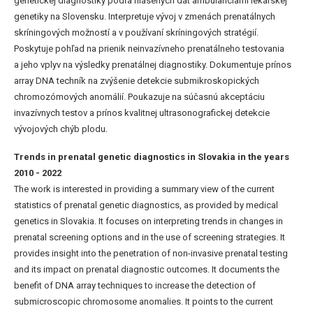
genetickej diagnostiky podľa hlásených dát ambulanciami lekárskej
genetiky na Slovensku. Interpretuje vývoj v zmenách prenatálnych
skríningových možností a v používaní skríningových stratégií.
Poskytuje pohľad na prienik neinvazívneho prenatálneho testovania
a jeho vplyv na výsledky prenatálnej diagnostiky. Dokumentuje prínos
array DNA techník na zvýšenie detekcie submikroskopických
chromozómových anomálií. Poukazuje na súčasnú akceptáciu
invazívnych testov a prínos kvalitnej ultrasonografickej detekcie
vývojových chýb plodu.
Trends in prenatal genetic diagnostics in Slovakia in the years
2010 - 2022
The work is interested in providing a summary view of the current
statistics of prenatal genetic diagnostics, as provided by medical
genetics in Slovakia. It focuses on interpreting trends in changes in
prenatal screening options and in the use of screening strategies. It
provides insight into the penetration of non-invasive prenatal testing
and its impact on prenatal diagnostic outcomes. It documents the
benefit of DNA array techniques to increase the detection of
submicroscopic chromosome anomalies. It points to the current