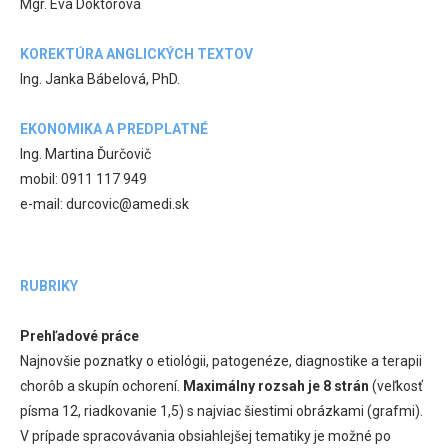
Mgr. Eva Doktorová
KOREKTÚRA ANGLICKÝCH TEXTOV
Ing. Janka Bábelová, PhD.
EKONOMIKA A PREDPLATNÉ
Ing. Martina Ďurčovič
mobil: 0911 117 949
e-mail: durcovic@amedi.sk
RUBRIKY
Prehľadové práce
Najnovšie poznatky o etiológii, patogenéze, diagnostike a terapii
chorôb a skupín ochorení.
Maximálny rozsah je 8 strán
(veľkosť
písma 12, riadkovanie 1,5) s najviac šiestimi obrázkami (grafmi).
V prípade spracovávania obsiahlejšej tematiky je možné po