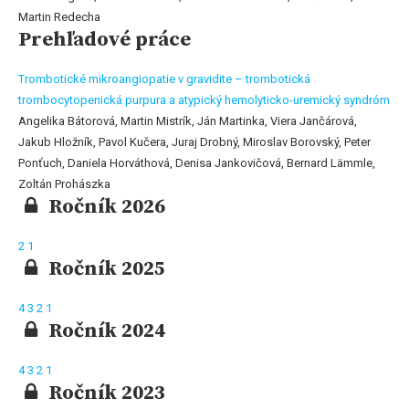
Martin Redecha
Prehľadové práce
Trombotické mikroangiopatie v gravidite – trombotická
trombocytopenická purpura a atypický hemolyticko-uremický syndróm
Angelika Bátorová, Martin Mistrík, Ján Martinka, Viera Jančárová,
Jakub Hložník, Pavol Kučera, Juraj Drobný, Miroslav Borovský, Peter
Ponťuch, Daniela Horváthová, Denisa Jankovičová, Bernard Lämmle,
Zoltán Prohászka
Ročník 2026
2
1
Ročník 2025
4
3
2
1
Ročník 2024
4
3
2
1
Ročník 2023