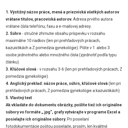
1. Výstižný názov práce, mená a priezviská všetkých autorov
vrátane titulov, pracoviská autorov.
Adresa prvého autora
vrátane čísla telefónu, faxu a e-mailovej adresy.
2. Súhrn
- stručné zhrnutie obsahu príspevku v rozsahu
maximálne 10 riadkov (len pri prehľadových prácach,
kazuistikách a Z pomedzia gynekológie). Píšte v 1. alebo 3.
osobe jednotného alebo množného čísla (zjednotiť podľa typu
článku).
3. Kľúčové slová
- v rozsahu 3-6 (len pri prehľadových prácach, Z
pomedzia gynekológie).
4. Anglický preklad:
názov práce, súhrn, kľúčové slová
(len pri
prehľadových prácach, Z pomedzia gynekológie a kazuistikách)
5. Vlastný text
Ak vkladáte do dokumentu obrázky, pošlite tiež ich originálne
súbory vo formáte „.jpg“, grafy vytvárajte v programe Excel a
posielajte ich originálne súbory.
Pri posielaní
fotodokumentácie poštou posielajte, prosím, len kvalitné