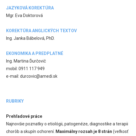
JAZYKOVÁ KOREKTÚRA
Mgr. Eva Doktorová
KOREKTÚRA ANGLICKÝCH TEXTOV
Ing. Janka Bábelová, PhD.
EKONOMIKA A PREDPLATNÉ
Ing. Martina Ďurčovič
mobil: 0911 117 949
e-mail: durcovic@amedi.sk
RUBRIKY
Prehľadové práce
Najnovšie poznatky o etiológii, patogenéze, diagnostike a terapii
chorôb a skupín ochorení.
Maximálny rozsah je 8 strán
(veľkosť