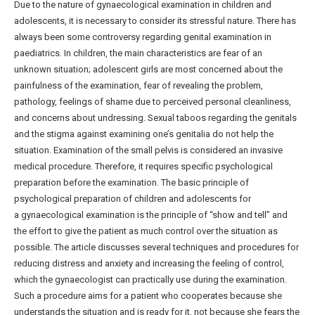
Due to the nature of gynaecological examination in children and
adolescents, it is necessary to consider its stressful nature. There has
always been some controversy regarding genital examination in
paediatrics. In children, the main characteristics are fear of an
unknown situation; adolescent girls are most concerned about the
painfulness of the examination, fear of revealing the problem,
pathology, feelings of shame due to perceived personal cleanliness,
and concerns about undressing. Sexual taboos regarding the genitals
and the stigma against examining one’s genitalia do not help the
situation. Examination of the small pelvis is considered an invasive
medical procedure. Therefore, it requires specific psychological
preparation before the examination. The basic principle of
psychological preparation of children and adolescents for
a gynaecological examination is the principle of “show and tell” and
the effort to give the patient as much control over the situation as
possible. The article discusses several techniques and procedures for
reducing distress and anxiety and increasing the feeling of control,
which the gynaecologist can practically use during the examination.
Such a procedure aims for a patient who cooperates because she
understands the situation and is ready for it, not because she fears the