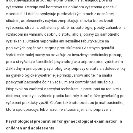
a dospievajúcich je potrebné brať ohľad na stresujúcu povahu
vyšetrenia. Existuje istá kontroverzia ohľadom vyšetrenia genitálií
v pediatrii. U detí sa vyskytuje predovšetkým strach z neznámej
situácie, adolescentky najviac znepokojuje otázka bolestivosti
vyšetrenia, strach z odhalenia problému, patológie, pocity zahanbenia
vzhľadom na vnímanú osobnú čistotu, ako aj obavy zo samotného
vyzliekania. Situácii nepomáha ani sexuálne tabu týkajúce sa
pohlavných orgánov a stigma proti skúmaniu vlastných genitálií.
Vyšetrenie malej panvy sa považuje za invazívny medicínsky postup,
preto si vyžaduje špecifickú psychologickú prípravu pred vyšetrením.
Základným princípom psychologickej prípravy dieťaťa a adolescentky
na gynekologické vyšetrenie je princíp „show and tell“ a snaha
poskytnúť pacientke čo najväčšiu mieru kontroly nad situáciou.
Príspevok sa zaoberá viacerými technikami a postupmi na redukciu
distresu, anxiety a zvýšenie pocitu kontroly, ktoré môže gynekológ pri
vyšetrení prakticky využiť. Cieľom takéhoto postupu je mať pacientku,
ktorá spolupracuje, lebo rozumie situácii a je na ňu pripravená.
Psychological preparation for gynaecological examination in
children and adolescents