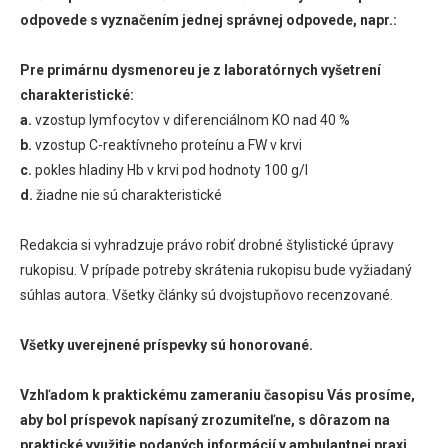
odpovede s vyznačením jednej správnej odpovede, napr.:
Pre primárnu dysmenoreu je z laboratórnych vyšetrení
charakteristické:
a.
vzostup lymfocytov v diferenciálnom KO nad 40 %
b.
vzostup C-reaktívneho proteínu a FW v krvi
c.
pokles hladiny Hb v krvi pod hodnoty 100 g/l
d.
žiadne nie sú charakteristické
Redakcia si vyhradzuje právo robiť drobné štylistické úpravy
rukopisu. V prípade potreby skrátenia rukopisu bude vyžiadaný
súhlas autora. Všetky články sú dvojstupňovo recenzované.
Všetky uverejnené príspevky sú honorované.
Vzhľadom k praktickému zameraniu časopisu Vás prosíme,
aby bol príspevok napísaný zrozumiteľne, s dôrazom na
praktické využitie podaných informácií v ambulantnej praxi