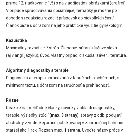
písma 12, riadkovanie 1,5) s najviac šiestimi obrázkami (grafmi).
V prípade spracovávania obsiahlejšej tematiky je možné po
dohode s redakciou rozdeliť príspevok do niekoľkých častí.
Článok píšte s dôrazom na jeho praktické využitie gynekológmi.
Kazuistika
Maximálny rozsah je 7 strán. Členenie: súhrn, kľúčové slová
(aj v angl. jazyku), úvod, vlastný prípad, diskusia, záver, literatúra.
Algoritmy diagnostiky a terapie
Diagnostika a terapia spracovaná v tabuľkách a schémach, s
minimom textu, s dôrazom na stručnosť a prehľadnosť.
Rôzne
Reakcie na prehľadné články, novinky v oblasti diagnostiky,
terapie, výsledky štúdií
(max. 3 strany)
, správy z odb. podujatí,
abstrakty z vedeckej práce publikovanej v zahraničnej tlači, nie
staršej ako 1 rok. Rozsah max.
1 strana
. Uveďte názov práce v