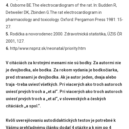
4.
Osborne BE.The electrocardiogram of the rat. In: Budden R,
Detweiler DK, Zbinden G.The rat electrocardiogram in
pharmacology and toxicology. Oxford: Pergamon Press 1981: 15-
27.
5.
Rodička a novorodenec 2000. Zdravotnická statistika, ÚZIS ČR
2001, 127.
6.
http/www.nspnz.sk/neonatal/priority.htm
V citáciách za krstnými menami nie sú bodky. Za autormi nie
je dvojbodka, ale bodka. Za rokom vydania je bodkočiarka,
pred stranami je dvojbodka. Ak je autor jeden, dvaja alebo
traja -treba uviesť všetkých. Pri viacerých ako troch autoroch
uviesť prvých troch a „et al“. Pri viacerých ako troch autoroch
uviesť prvých troch a „et al“, v slovenských a českých
citáciách „a spol.“.
Kvôli uverejňovaniu autodidaktických testov je potrebné k
Vášmu prehľadnému článku dodať 4 otázky a k nim po 4