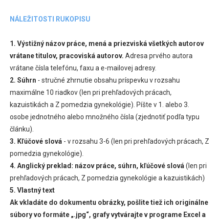
NÁLEŽITOSTI RUKOPISU
1. Výstižný názov práce, mená a priezviská všetkých autorov
vrátane titulov, pracoviská autorov.
Adresa prvého autora
vrátane čísla telefónu, faxu a e-mailovej adresy.
2. Súhrn
- stručné zhrnutie obsahu príspevku v rozsahu
maximálne 10 riadkov (len pri prehľadových prácach,
kazuistikách a Z pomedzia gynekológie). Píšte v 1. alebo 3.
osobe jednotného alebo množného čísla (zjednotiť podľa typu
článku).
3. Kľúčové slová
- v rozsahu 3-6 (len pri prehľadových prácach, Z
pomedzia gynekológie).
4. Anglický preklad:
názov práce, súhrn, kľúčové slová
(len pri
prehľadových prácach, Z pomedzia gynekológie a kazuistikách)
5. Vlastný text
Ak vkladáte do dokumentu obrázky, pošlite tiež ich originálne
súbory vo formáte „.jpg“, grafy vytvárajte v programe Excel a