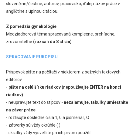
slovenčine/čestine, autorov, pracovisko, ďalej názov práce v
angličtine s úplnou citáciou.
Z pomedzia gynekológie
Medziodborová téma spracovaná komplexne, prehľadne,
zrozumiteľne
(rozsah do 8 strán)
.
SPRACOVANIE RUKOPISU
Príspevok píšte na počítači v niektorom z bežných textových
editorov.
-
píšte na celú šírku riadkov (nepoužívajte ENTER na konci
riadkov)
- neupravujte text do stĺpcov -
nezalamujte, tabuľky umiestnite
na záver práce
- rozlišujte dôsledne čísla 1, 0 a písmená l, O
- zátvorky sú vždy okrúhle ( )
- skratky vždy vysvetlite pri ich prvom použití