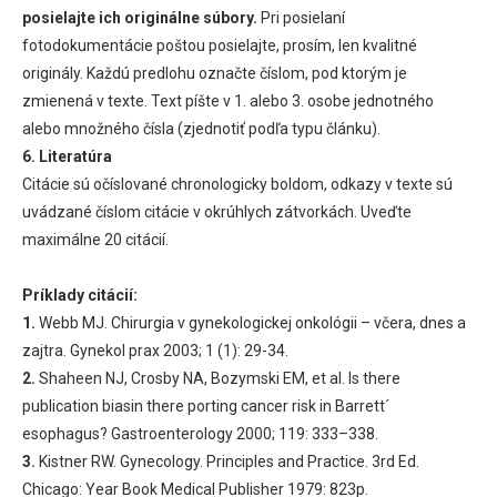
posielajte ich originálne súbory.
Pri posielaní
fotodokumentácie poštou posielajte, prosím, len kvalitné
originály. Každú predlohu označte číslom, pod ktorým je
zmienená v texte. Text píšte v 1. alebo 3. osobe jednotného
alebo množného čísla (zjednotiť podľa typu článku).
6. Literatúra
Citácie sú očíslované chronologicky boldom, odkazy v texte sú
uvádzané číslom citácie v okrúhlych zátvorkách. Uveďte
maximálne 20 citácií.
Príklady citácií:
1.
Webb MJ. Chirurgia v gynekologickej onkológii – včera, dnes a
zajtra. Gynekol prax 2003; 1 (1): 29-34.
2.
Shaheen NJ, Crosby NA, Bozymski EM, et al. Is there
publication biasin there porting cancer risk in Barrett´
esophagus? Gastroenterology 2000; 119: 333–338.
3.
Kistner RW. Gynecology. Principles and Practice. 3rd Ed.
Chicago: Year Book Medical Publisher 1979: 823p.