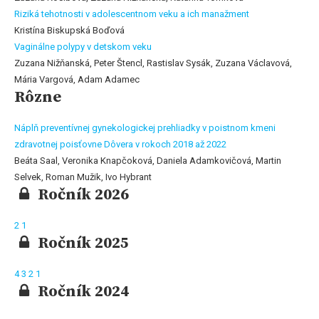
Riziká tehotnosti v adolescentnom veku a ich manažment
Kristína Biskupská Boďová
Vaginálne polypy v detskom veku
Zuzana Nižňanská, Peter Štencl, Rastislav Sysák, Zuzana Václavová,
Mária Vargová, Adam Adamec
Rôzne
Náplň preventívnej gynekologickej prehliadky v poistnom kmeni
zdravotnej poisťovne Dôvera v rokoch 2018 až 2022
Beáta Saal, Veronika Knapčoková, Daniela Adamkovičová, Martin
Selvek, Roman Mužik, Ivo Hybrant
Ročník 2026
2
1
Ročník 2025
4
3
2
1
Ročník 2024