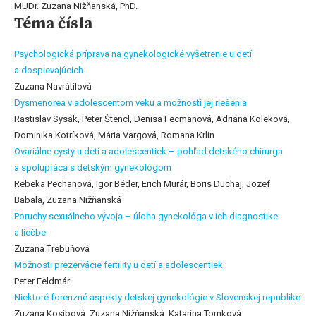
MUDr. Zuzana Nižňanská, PhD.
Téma čísla
Psychologická príprava na gynekologické vyšetrenie u detí
a dospievajúcich
Zuzana Navrátilová
Dysmenorea v adolescentom veku a možnosti jej riešenia
Rastislav Sysák, Peter Štencl, Denisa Fecmanová, Adriána Koleková,
Dominika Kotríková, Mária Vargová, Romana Krlin
Ovariálne cysty u detí a adolescentiek – pohľad detského chirurga
a spolupráca s detským gynekológom
Rebeka Pechanová, Igor Béder, Erich Murár, Boris Duchaj, Jozef
Babala, Zuzana Nižňanská
Poruchy sexuálneho vývoja – úloha gynekológa v ich diagnostike
a liečbe
Zuzana Trebuňová
Možnosti prezervácie fertility u detí a adolescentiek
Peter Feldmár
Niektoré forenzné aspekty detskej gynekológie v Slovenskej republike
Zuzana Kosibová, Zuzana Nižňanská, Katarína Tomková