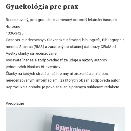
Gynekológia pre prax
Recenzovaný, postgraduálne zameraný odborný lekársky časopis
4x ročne
1336-3425
Časopis je indexovaný v Slovenskej národnej bibliografii, Bibliographia
medica Slovaca (BMS) a zaradený do citačnej databázy CiBaMed.
Všetky články sú recenzované.
Vydavateľ nenesie zodpovednosť za údaje a názory autorov
jednotlivých článkov či inzerátov.
Články na šedých stranách sú firemnými prezentáciami alebo
nerecenzovanými informáciami, za ktorých obsah zodpovedá autor.
Reprodukcia obsahu je povolená len s priamym súhlasom redakcie.
Predplatné