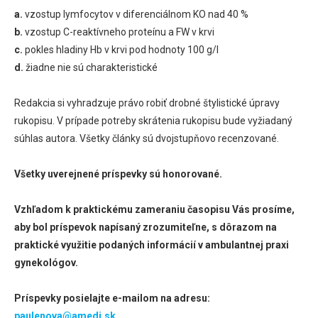
a.
vzostup lymfocytov v diferenciálnom KO nad 40 %
b.
vzostup C-reaktívneho proteínu a FW v krvi
c.
pokles hladiny Hb v krvi pod hodnoty 100 g/l
d.
žiadne nie sú charakteristické
Redakcia si vyhradzuje právo robiť drobné štylistické úpravy
rukopisu. V prípade potreby skrátenia rukopisu bude vyžiadaný
súhlas autora. Všetky články sú dvojstupňovo recenzované.
Všetky uverejnené príspevky sú honorované.
Vzhľadom k praktickému zameraniu časopisu Vás prosíme,
aby bol príspevok napísaný zrozumiteľne, s dôrazom na
praktické využitie podaných informácií v ambulantnej praxi
gynekológov.
Príspevky posielajte e-mailom na adresu:
paulenova@amedi.sk