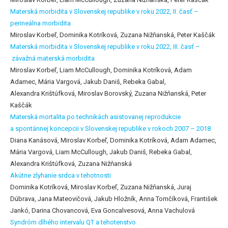
Materská morbidita v Slovenskej republike v roku 2022, II. časť –
perineálna morbidita
Miroslav Korbeľ, Dominika Kotríková, Zuzana Nižňanská, Peter Kaščák
Materská morbidita v Slovenskej republike v roku 2022, III. časť –
závažná materská morbidita
Miroslav Korbeľ, Liam McCullough, Dominika Kotríková, Adam
Adamec, Mária Vargová, Jakub Daniš, Rebeka Gabal,
Alexandra Krištúfková, Miroslav Borovský, Zuzana Nižňanská, Peter
Kaščák
Materská mortalita po technikách asistovanej reprodukcie
a spontánnej koncepcii v Slovenskej republike v rokoch 2007 – 2018
Diana Kanásová, Miroslav Korbeľ, Dominika Kotríková, Adam Adamec,
Mária Vargová, Liam McCullough, Jakub Daniš, Rebeka Gabal,
Alexandra Krištúfková, Zuzana Nižňanská
Akútne zlyhanie srdca v tehotnosti
Dominika Kotríková, Miroslav Korbeľ, Zuzana Nižňanská, Juraj
Dúbrava, Jana Mateovičová, Jakub Hložník, Anna Tomčíková, František
Jankó, Darina Chovancová, Eva Goncalvesová, Anna Vachulová
Syndróm dlhého intervalu QT a tehotenstvo