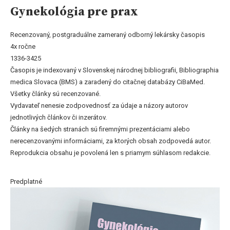
Gynekológia pre prax
Recenzovaný, postgraduálne zameraný odborný lekársky časopis
4x ročne
1336-3425
Časopis je indexovaný v Slovenskej národnej bibliografii, Bibliographia
medica Slovaca (BMS) a zaradený do citačnej databázy CiBaMed.
Všetky články sú recenzované.
Vydavateľ nenesie zodpovednosť za údaje a názory autorov
jednotlivých článkov či inzerátov.
Články na šedých stranách sú firemnými prezentáciami alebo
nerecenzovanými informáciami, za ktorých obsah zodpovedá autor.
Reprodukcia obsahu je povolená len s priamym súhlasom redakcie.
Predplatné