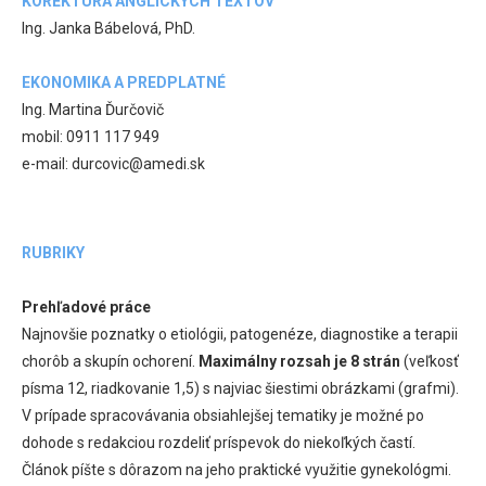
KOREKTÚRA ANGLICKÝCH TEXTOV
Ing. Janka Bábelová, PhD.
EKONOMIKA A PREDPLATNÉ
Ing. Martina Ďurčovič
mobil: 0911 117 949
e-mail: durcovic@amedi.sk
RUBRIKY
Prehľadové práce
Najnovšie poznatky o etiológii, patogenéze, diagnostike a terapii
chorôb a skupín ochorení.
Maximálny rozsah je 8 strán
(veľkosť
písma 12, riadkovanie 1,5) s najviac šiestimi obrázkami (grafmi).
V prípade spracovávania obsiahlejšej tematiky je možné po
dohode s redakciou rozdeliť príspevok do niekoľkých častí.
Článok píšte s dôrazom na jeho praktické využitie gynekológmi.