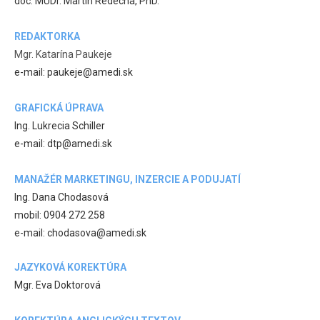
doc. MUDr. Martin Redecha, PhD.
REDAKTORKA
Mgr. Katarína Paukeje
e-mail: paukeje@amedi.sk
GRAFICKÁ ÚPRAVA
Ing. Lukrecia Schiller
e-mail: dtp@amedi.sk
MANAŽÉR MARKETINGU, INZERCIE A PODUJATÍ
Ing. Dana Chodasová
mobil: 0904 272 258
e-mail: chodasova@amedi.sk
JAZYKOVÁ KOREKTÚRA
Mgr. Eva Doktorová