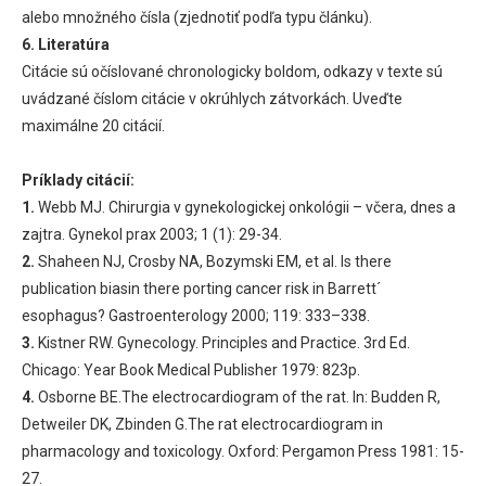
alebo množného čísla (zjednotiť podľa typu článku).
6. Literatúra
Citácie sú očíslované chronologicky boldom, odkazy v texte sú
uvádzané číslom citácie v okrúhlych zátvorkách. Uveďte
maximálne 20 citácií.
Príklady citácií:
1.
Webb MJ. Chirurgia v gynekologickej onkológii – včera, dnes a
zajtra. Gynekol prax 2003; 1 (1): 29-34.
2.
Shaheen NJ, Crosby NA, Bozymski EM, et al. Is there
publication biasin there porting cancer risk in Barrett´
esophagus? Gastroenterology 2000; 119: 333–338.
3.
Kistner RW. Gynecology. Principles and Practice. 3rd Ed.
Chicago: Year Book Medical Publisher 1979: 823p.
4.
Osborne BE.The electrocardiogram of the rat. In: Budden R,
Detweiler DK, Zbinden G.The rat electrocardiogram in
pharmacology and toxicology. Oxford: Pergamon Press 1981: 15-
27.