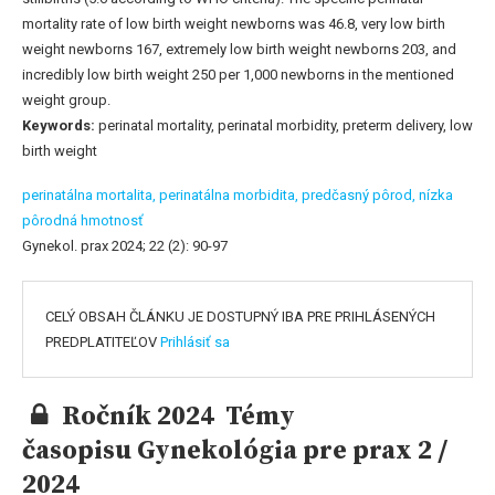
mortality rate of low birth weight newborns was 46.8, very low birth
weight newborns 167, extremely low birth weight newborns 203, and
incredibly low birth weight 250 per 1,000 newborns in the mentioned
weight group.
Keywords:
perinatal mortality, perinatal morbidity, preterm delivery, low
birth weight
perinatálna mortalita,
perinatálna morbidita,
predčasný pôrod,
nízka
pôrodná hmotnosť
Gynekol. prax 2024; 22 (2): 90-97
CELÝ OBSAH ČLÁNKU JE DOSTUPNÝ IBA PRE PRIHLÁSENÝCH
PREDPLATITEĽOV
Prihlásiť sa
Ročník 2024 Témy
časopisu Gynekológia pre prax 2 /
2024