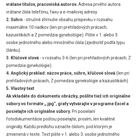
vrátane titulov, pracoviská autorov.
Adresa prvého autora
vrátane čísla telefónu, faxu a e-mailovej adresy.
2. Súhrn
- stručné zhrnutie obsahu príspevku v rozsahu
maximálne 10 riadkov (len pri prehľadových prácach,
kazuistikách a Z pomedzia gynekológie). Píšte v 1. alebo 3.
osobe jednotného alebo množného čísla (zjednotiť podľa typu
článku).
3. Kľúčové slová
- v rozsahu 3-6 (len pri prehľadových prácach, Z
pomedzia gynekológie).
4. Anglický preklad:
názov práce, súhrn, kľúčové slová
(len pri
prehľadových prácach, Z pomedzia gynekológie a kazuistikách)
5. Vlastný text
Ak vkladáte do dokumentu obrázky, pošlite tiež ich originálne
súbory vo formáte „.jpg“, grafy vytvárajte v programe Excel a
posielajte ich originálne súbory.
Pri posielaní
fotodokumentácie poštou posielajte, prosím, len kvalitné
originály. Každú predlohu označte číslom, pod ktorým je
zmienená v texte. Text píšte v 1. alebo 3. osobe jednotného