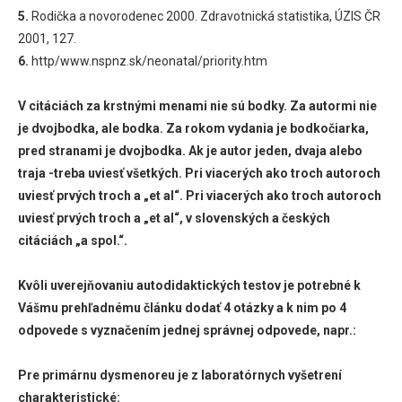
5.
Rodička a novorodenec 2000. Zdravotnická statistika, ÚZIS ČR
2001, 127.
6.
http/www.nspnz.sk/neonatal/priority.htm
V citáciách za krstnými menami nie sú bodky. Za autormi nie
je dvojbodka, ale bodka. Za rokom vydania je bodkočiarka,
pred stranami je dvojbodka. Ak je autor jeden, dvaja alebo
traja -treba uviesť všetkých. Pri viacerých ako troch autoroch
uviesť prvých troch a „et al“. Pri viacerých ako troch autoroch
uviesť prvých troch a „et al“, v slovenských a českých
citáciách „a spol.“.
Kvôli uverejňovaniu autodidaktických testov je potrebné k
Vášmu prehľadnému článku dodať 4 otázky a k nim po 4
odpovede s vyznačením jednej správnej odpovede, napr.:
Pre primárnu dysmenoreu je z laboratórnych vyšetrení
charakteristické: