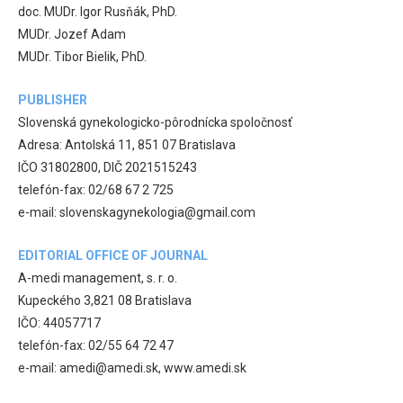
doc. MUDr. Igor Rusňák, PhD.
MUDr. Jozef Adam
MUDr. Tibor Bielik, PhD.
PUBLISHER
Slovenská gynekologicko-pôrodnícka spoločnosť
Adresa: Antolská 11, 851 07 Bratislava
IČO 31802800, DIČ 2021515243
telefón-fax: 02/68 67 2 725
e-mail: slovenskagynekologia@gmail.com
EDITORIAL OFFICE OF JOURNAL
A-medi management, s. r. o.
Kupeckého 3,821 08 Bratislava
IČO: 44057717
telefón-fax: 02/55 64 72 47
e-mail: amedi@amedi.sk, www.amedi.sk