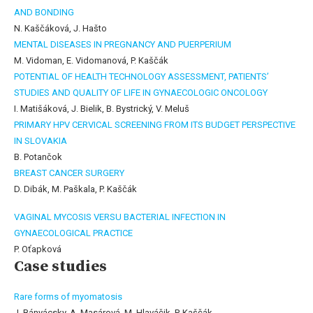
AND BONDING
N. Kaščáková, J. Hašto
MENTAL DISEASES IN PREGNANCY AND PUERPERIUM
M. Vidoman, E. Vidomanová, P. Kaščák
POTENTIAL OF HEALTH TECHNOLOGY ASSESSMENT, PATIENTS’
STUDIES AND QUALITY OF LIFE IN GYNAECOLOGIC ONCOLOGY
I. Matišáková, J. Bielik, B. Bystrický, V. Meluš
PRIMARY HPV CERVICAL SCREENING FROM ITS BUDGET PERSPECTIVE
IN SLOVAKIA
B. Potančok
BREAST CANCER SURGERY
D. Dibák, M. Paškala, P. Kaščák
VAGINAL MYCOSIS VERSU BACTERIAL INFECTION IN
GYNAECOLOGICAL PRACTICE
P. Oťapková
Case studies
Rare forms of myomatosis
J. Bányácsky, A. Masárová, M. Hlaváčik, P. Kaščák