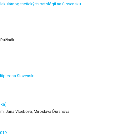
lekulárnogenetických patológií na Slovensku
 Ružinák
ltiplex na Slovensku
ika)
orn, Jana Vlčeková, Miroslava Ďuranová
2019