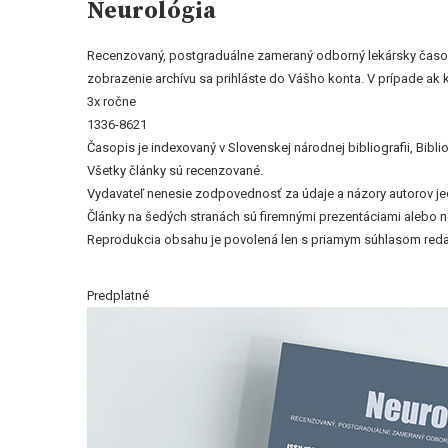
Neurológia
Recenzovaný, postgraduálne zameraný odborný lekársky časopis
zobrazenie archívu sa prihláste do Vášho konta. V prípade ak
3x ročne
1336-8621
Časopis je indexovaný v Slovenskej národnej bibliografii, Bi
Všetky články sú recenzované.
Vydavateľ nenesie zodpovednosť za údaje a názory autorov jedn
Články na šedých stranách sú firemnými prezentáciami alebo 
Reprodukcia obsahu je povolená len s priamym súhlasom reda
Predplatné