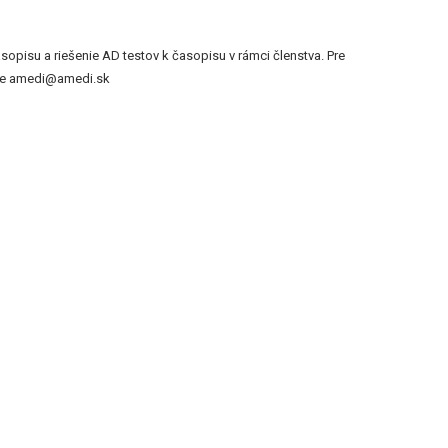
pisu a riešenie AD testov k časopisu v rámci členstva. Pre
jete amedi@amedi.sk