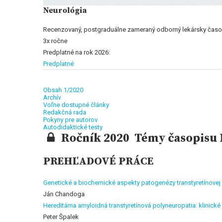
Neurológia
Recenzovaný, postgraduálne zameraný odborný lekársky časopi
3x ročne
Predplatné na rok 2026:
Predplatné
Obsah 1/2020
Archív
Voľne dostupné články
Redakčná rada
Pokyny pre autorov
Autodidaktické testy
Ročník 2020 Témy časopisu N
PREHĽADOVÉ PRÁCE
Genetické a biochemické aspekty patogenézy transtyretínovej
Ján Chandoga
Hereditárna amyloidná transtyretínová polyneuropatia: klinické
Peter Špalek