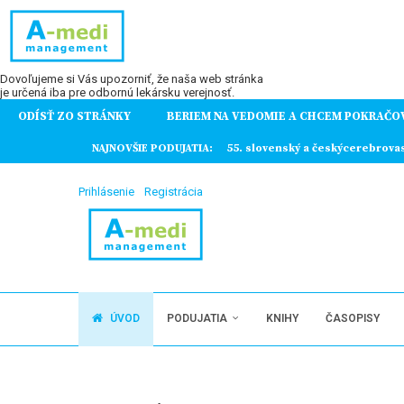
Dovoľujeme si Vás upozorniť, že naša web stránka
je určená iba pre odbornú lekársku verejnosť.
ODÍSŤ ZO STRÁNKY
BERIEM NA VEDOMIE A CHCEM POKRAČO
ochorení
NAJNOVŠIE PODUJATIA:
55. slovenský a českýcerebrova
Prihlásenie
Registrácia
ÚVOD
PODUJATIA
KNIHY
ČASOPISY