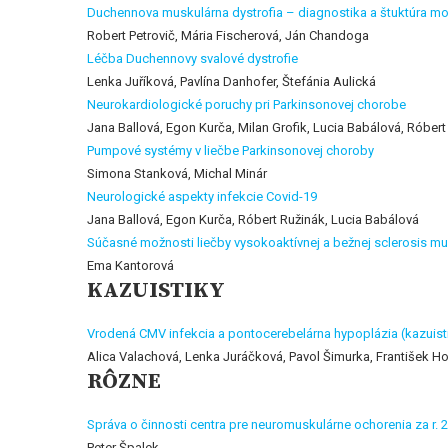
Duchennova muskulárna dystrofia – diagnostika a štuktúra mo
Robert Petrovič, Mária Fischerová, Ján Chandoga
Léčba Duchennovy svalové dystrofie
Lenka Juříková, Pavlína Danhofer, Štefánia Aulická
Neurokardiologické poruchy pri Parkinsonovej chorobe
Jana Ballová, Egon Kurča, Milan Grofik, Lucia Babálová, Róbert
Pumpové systémy v liečbe Parkinsonovej choroby
Simona Stanková, Michal Minár
Neurologické aspekty infekcie Covid-19
Jana Ballová, Egon Kurča, Róbert Ružinák, Lucia Babálová
Súčasné možnosti liečby vysokoaktívnej a bežnej sclerosis mu
Ema Kantorová
KAZUISTIKY
Vrodená CMV infekcia a pontocerebelárna hypoplázia (kazuist
Alica Valachová, Lenka Juráčková, Pavol Šimurka, František H
RÔZNE
Správa o činnosti centra pre neuromuskulárne ochorenia za r. 
Peter Špalek