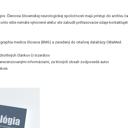
. Členovia Slovenskej neurologickej spoločnosti majú prístup do archívu časo
 konto ešte nemáte vytvorené alebo ste zabudli prihlasovacie údaje kontaktu
bliographia medica Slovaca (BMS) a zaradený do citačnej databázy CiBaMed.
otlivých článkov či inzerátov.
nerecenzovanými informáciami, za ktorých obsah zodpovedá autor.
kcie.