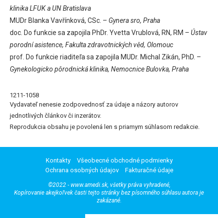
klinika LFUK a UN Bratislava
MUDr Blanka Vavřínková, CSc. –
Gynera sro, Praha
doc. Do funkcie sa zapojila PhDr. Yvetta Vrublová, RN, RM –
Ústav
porodní asistence, Fakulta zdravotnických věd, Olomouc
prof. Do funkcie riaditeľa sa zapojila MUDr. Michal Zikán, PhD. –
Gynekologicko pôrodnická klinika, Nemocnice Bulovka, Praha
1211-1058
Vydavateľ nenesie zodpovednosť za údaje a názory autorov
jednotlivých článkov či inzerátov.
Reprodukcia obsahu je povolená len s priamym súhlasom redakcie.
Kontakty
Všeobecné obchodné podmienky
Ochrana osobných údajov
Fakturačné údaje
©2022 - www.amedi.sk, všetky práva vyhradené,
Kopírovanie akejkoľvek časti tejto stránky bez písomného súhlasu autora je
zakázané.