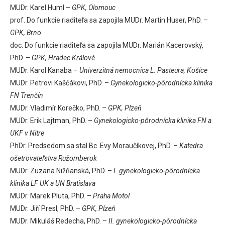
MUDr. Karel Huml –
GPK, Olomouc
prof. Do funkcie riaditeľa sa zapojila MUDr. Martin Huser, PhD. –
GPK, Brno
doc. Do funkcie riaditeľa sa zapojila MUDr. Marián Kacerovský,
PhD. –
GPK, Hradec Králové
MUDr. Karol Kanaba –
Univerzitná nemocnica L. Pasteura, Košice
MUDr. Petrovi Kaščákovi, PhD. –
Gynekologicko-pôrodnícka klinika
FN Trenčín
MUDr. Vladimír Korečko, PhD. –
GPK, Plzeň
MUDr. Erik Lajtman, PhD. –
Gynekologicko-pôrodnícka klinika FN a
UKF v Nitre
PhDr. Predsedom sa stal Bc. Evy Moraučíkovej, PhD. –
Katedra
ošetrovateľstva Ružomberok
MUDr. Zuzana Nižňanská, PhD. –
I. gynekologicko-pôrodnícka
klinika LF UK a UN Bratislava
MUDr. Marek Pluta, PhD. –
Praha Motol
MUDr. Jiří Presl, PhD. –
GPK, Plzeň
MUDr. Mikuláš Redecha, PhD. –
II. gynekologicko-pôrodnícka