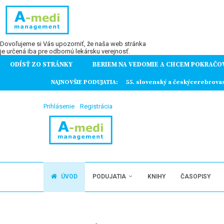
Dovoľujeme si Vás upozorniť, že naša web stránka
je určená iba pre odbornú lekársku verejnosť.
ODÍSŤ ZO STRÁNKY
BERIEM NA VEDOMIE A CHCEM POKRAČO
ochorení
NAJNOVŠIE PODUJATIA:
55. slovenský a českýcerebrova
Prihlásenie
Registrácia
ÚVOD
PODUJATIA
KNIHY
ČASOPISY