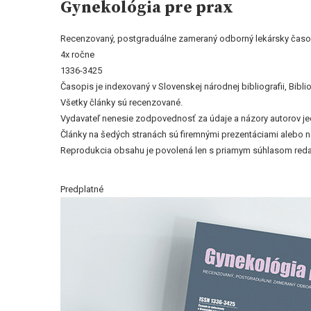
Gynekológia pre prax
Recenzovaný, postgraduálne zameraný odborný lekársky časo
4x ročne
1336-3425
Časopis je indexovaný v Slovenskej národnej bibliografii, Bi
Všetky články sú recenzované.
Vydavateľ nenesie zodpovednosť za údaje a názory autorov jedn
Články na šedých stranách sú firemnými prezentáciami alebo 
Reprodukcia obsahu je povolená len s priamym súhlasom reda
Predplatné