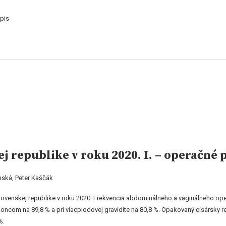
pis
j republike v roku 2020. I. – operačné
ská, Peter Kaščák
lovenskej republike v roku 2020. Frekvencia abdominálneho a vaginálneho ope
ncom na 89,8 % a pri viacplodovej gravidite na 80,8 %. Opakovaný cisársky rez
%.