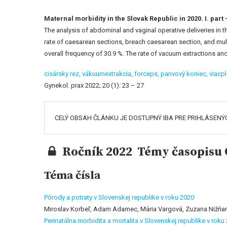
Maternal morbidity in the Slovak Republic in 2020. I. part
The analysis of abdominal and vaginal operative deliveries in t
rate of caesarean sections, breach caesarean section, and mul
overall frequency of 30.9 %. The rate of vacuum extractions and
cisársky rez,
vákuumextrakcia,
forceps,
panvový koniec,
viacp
Gynekol. prax 2022; 20 (1): 23 – 27
CELÝ OBSAH ČLÁNKU JE DOSTUPNÝ IBA PRE PRIHLÁSENÝ
Ročník 2022 Témy časopisu G
Téma čísla
Pôrody a potraty v Slovenskej republike v roku 2020
Miroslav Korbeľ, Adam Adamec, Mária Vargová, Zuzana Nižňa
Perinatálna morbidita a mortalita v Slovenskej republike v roku