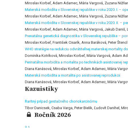
Miroslav Korbeľ, Adam Adamec, Mária Vargová, Zuzana Nižňan
Materská morbidita v Slovenskej republike v roku 2020. I. – o
Miroslav Korbeľ, Adam Adamec, Mária Vargová, Zuzana Nižňan
Materská morbidita v Slovenskej republike v roku 2020. II. – p
Miroslav Korbeľ, Adam Adamec, Mária Vargová, Jakub Daniš, 
Prenatálna genetická diagnostika v Slovenskej republike – por
Miroslav Korbeľ, František Cisarík, Anna Baráková, Peter Štencl
WHO stratégie na redukciu odvrátiteľnej materskej mortality do 
Dominika Kotríková, Miroslav Korbeľ, Mária Vargová, Adam A
Perinatálna morbidita a mortalita po technikách asistovanej re
Diana Kanásová, Miroslav Korbeľ, Adam Adamec, Mária Vargov
Materská morbidita a mortalita po asistovanej reprodukcii
Diana Kanásová, Miroslav Korbeľ, Adam Adamec, Mária Vargov
Kazuistiky
Raritný prípad gestačného choriokarcinómu
Tibor Danicsek, Csaba Varga, Peter Bielik, Ľudovít Danihel, Mir
Ročník 2026
2
1