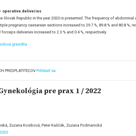
 – operative deliveries
he Slovak Republic in the year 2020 is presented. The frequency of abdominal a
tiple pregnancy caesarean sections increased to 29.7 %, 89.8 % and 80.8 %, re
 forceps deliveries increased to 2.3 % and 0.4 %, respectively.
lodová gravidita
CH PREDPLATITEĽOV
Prihlásiť sa
ynekológia pre prax 1 / 2022
nská, Zuzana Kosibová, Peter Kaščák, Zuzana Podmanická
 2020