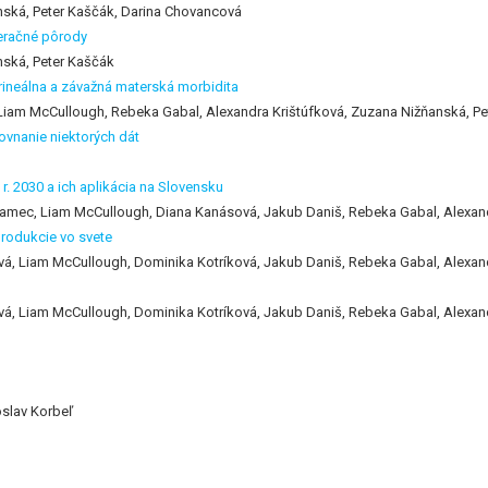
ská, Peter Kaščák, Darina Chovancová
peračné pôrody
ská, Peter Kaščák
erineálna a závažná materská morbidita
Liam McCullough, Rebeka Gabal, Alexandra Krištúfková, Zuzana Nižňanská, Pe
ovnanie niektorých dát
r. 2030 a ich aplikácia na Slovensku
damec, Liam McCullough, Diana Kanásová, Jakub Daniš, Rebeka Gabal, Alexan
produkcie vo svete
á, Liam McCullough, Dominika Kotríková, Jakub Daniš, Rebeka Gabal, Alexan
á, Liam McCullough, Dominika Kotríková, Jakub Daniš, Rebeka Gabal, Alexan
oslav Korbeľ