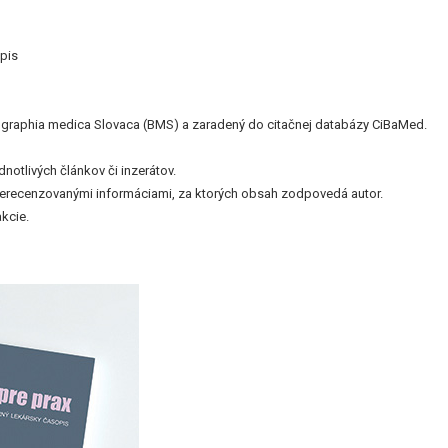
pis
bliographia medica Slovaca (BMS) a zaradený do citačnej databázy CiBaMed.
otlivých článkov či inzerátov.
nerecenzovanými informáciami, za ktorých obsah zodpovedá autor.
kcie.