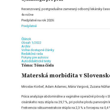
Recenzovaný, postgraduálne zameraný odborný lekársky časo
4x ročne
Predplatné na rok 2026:
Predplatné
Článok
Obsah 1/2022
Archív
Voľne dostupné články
Redakčná rada
Pokyny pre autorov
Autodidaktické testy
Téma: Téma čísla
Materská morbidita v Slovenske
Miroslav Korbeľ, Adam Adamec, Mária Vargová, Zuzana Nižňan
Práca analyzuje abdominálne a vaginálne operačné pôrody v S
cisárskeho rezu stúpla na 29,7 %, pri polohe plodu panvovým ko
Frekvencia vákuumextrakcie stúpla na 2,3 % a forcepsu na 0,4 