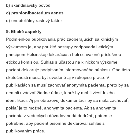
b) škandinávsky pôvod
c) propionibacterium acnes
d) endoteliálny rastový faktor
9. Etické aspekty
Podmienkou publikovania prác zaoberajúcich sa klinickým
výskumom je, aby použité postupy zodpovedali etickým
princípom Helsinskej deklarácie a boli schválené príslušnou
etickou komisiou. Súhlas s účasťou na klinickom výskume
pacient deklaruje podpísaním informovaného súhlasu. Obe tieto
skutočnosti musia byť uvedené aj v rukopise práce. V
publikáciách sa musí zachovať anonymita pacienta, preto by sa
nemali uvádzať žiadne údaje, ktoré by mohli viesť k jeho
identifikácii. Aj pri obrazovej dokumentácii by sa mala zachovať,
pokiaľ je to možné, anonymita pacienta. Ak sa anonymita
pacienta z vedeckých dôvodov nedá dodržať, potom je
potrebné, aby pacient písomne deklaroval súhlas s
publikovaním práce.