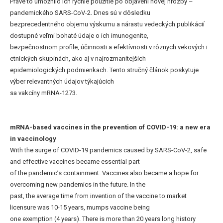
Práve to umožnilo ich rýchle použitie po objavení novej hrozby –
pandemického SARS-CoV-2. Dnes sú v dôsledku
bezprecedentného objemu výskumu a nárastu vedeckých publikácií
dostupné veľmi bohaté údaje o ich imunogenite,
bezpečnostnom profile, účinnosti a efektívnosti v rôznych vekových i
etnických skupinách, ako aj v najrozmanitejších
epidemiologických podmienkach. Tento stručný článok poskytuje
výber relevantných údajov týkajúcich
sa vakcíny mRNA-1273.
mRNA-based vaccines in the prevention of COVID-19: a new era
in vaccinology
With the surge of COVID-19 pandemics caused by SARS-CoV-2, safe
and effective vaccines became essential part
of the pandemic’s containment. Vaccines also became a hope for
overcoming new pandemics in the future. In the
past, the average time from invention of the vaccine to market
licensure was 10-15 years, mumps vaccine being
one exemption (4 years). There is more than 20 years long history