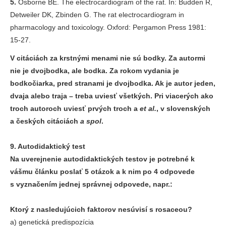
5.
Osborne BE. The electrocardiogram of the rat. In: Budden R,
Detweiler DK, Zbinden G. The rat electrocardiogram in
pharmacology and toxicology. Oxford: Pergamon Press 1981:
15-27.
V citáciách za krstnými menami nie sú bodky. Za autormi
nie je dvojbodka, ale bodka. Za rokom vydania je
bodkočiarka, pred stranami je dvojbodka. Ak je autor jeden,
dvaja alebo traja – treba uviesť všetkých. Pri viacerých ako
troch autoroch uviesť prvých troch a
et al.
, v slovenských
a českých citáciách
a spol
.
9. Autodidaktický test
Na uverejnenie autodidaktických testov je potrebné k
vášmu článku poslať 5 otázok a k nim po 4 odpovede
s vyznačením jednej správnej odpovede, napr.:
Ktorý z nasledujúcich faktorov nesúvisí s rosaceou?
a) genetická predispozícia