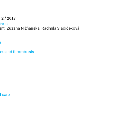
2 / 2013
ives
iment, Zuzana Nižňanská, Radmila Sládičeková
e
ves and thrombosis
l care