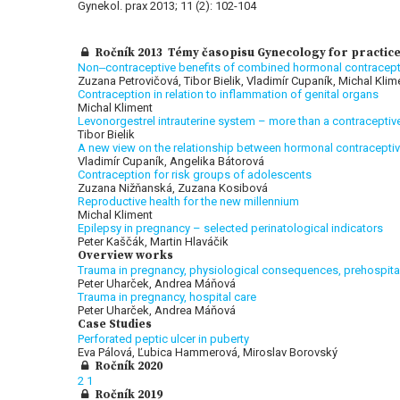
Gynekol. prax 2013; 11 (2): 102-104
Ročník 2013 Témy časopisu Gynecology for practice 
Non‒contraceptive benefits of combined hormonal contracept
Zuzana Petrovičová, Tibor Bielik, Vladimír Cupaník, Michal Kl
Contraception in relation to inflammation of genital organs
Michal Kliment
Levonorgestrel intrauterine system – more than a contraceptiv
Tibor Bielik
A new view on the relationship between hormonal contracepti
Vladimír Cupaník, Angelika Bátorová
Contraception for risk groups of adolescents
Zuzana Nižňanská, Zuzana Kosibová
Reproductive health for the new millennium
Michal Kliment
Epilepsy in pregnancy – selected perinatological indicators
Peter Kaščák, Martin Hlaváčik
Overview works
Trauma in pregnancy, physiological consequences, prehospita
Peter Uharček, Andrea Máňová
Trauma in pregnancy, hospital care
Peter Uharček, Andrea Máňová
Case Studies
Perforated peptic ulcer in puberty
Eva Pálová, Ľubica Hammerová, Miroslav Borovský
Ročník 2020
2
1
Ročník 2019