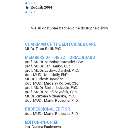
4
3
2
1
Ročník 2004
4
3
2
1
Nie sú dostupné žiadne voľne dostupné články
CHAIRMAN OF THE EDITORIAL BOARD
MUDr. Tibor Bielik PhD.
MEMBERS OF THE EDITORIAL BOARD
prof. MUDr. Miroslav Borovský, CSc.
prof. MUDr. Ján Danko, CSc.
prof. MUDr. Ľudovít Danihel, PhD.
doc. MUDr. Ivan Hollý, PhD.
MUDr. Ľudovít Janek st.
doc. MUDr. Miroslav Korbeľ, CSc.
prof. MUDr. Štefan Lukačín, PhD.
prof. MUDr. Miloš Mlynček, CSc.
MUDr. Zuzana Nižňanská, PhD.
doc. MUDr. Martin Redecha, PhD.
PROFESSIONAL EDITOR
doc. MUDr. Martin Redecha, PhD.
EDITOR-IN-CHIEF
Ing. Danica Paulenová