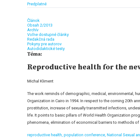
Predplatné
Článok
Obsah 2/2013
Archív
Voľne dostupné články
Redakčná rada
Pokyny pre autorov
Autodidaktické testy
Téma:
Reproductive health for the n
Michal Kliment
The work reminds of demographic, medical, environmental, huma
Organization in Cairo in 1994. In respect to the coming 20th ann
prostitution, increase of sexually transmitted infections, undes
life. It points to basic pillars of World Health Organization 
phenomena, elimination of economical barriers to methods of 
reproductive health,
population conference,
National Sexual a