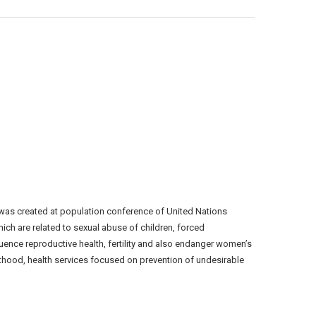
 was created at population conference of United Nations
hich are related to sexual abuse of children, forced
fluence reproductive health, fertility and also endanger women’s
enthood, health services focused on prevention of undesirable