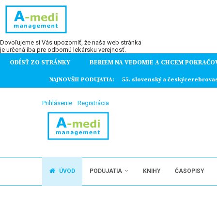
Dovoľujeme si Vás upozorniť, že naša web stránka
je určená iba pre odbornú lekársku verejnosť.
ODÍSŤ ZO STRÁNKY
BERIEM NA VEDOMIE A CHCEM POKRAČO
ochorení
brovaskulárny kongres
NAJNOVŠIE PODUJATIA:
7. Kazuistiky v gynekológii a p
Prihlásenie
Registrácia
ÚVOD
PODUJATIA
KNIHY
ČASOPISY