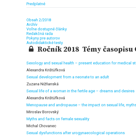
Predplatné
Obsah 2/2018
Archív
Voľne dostupné články
Redakčná rada
Pokyny pre autorov
Autodidaktické testy
Ročník 2018 Témy časopisu G
Sexology and sexual health – present education for medical s
Alexandra Krištúfková
Sexual development from a neonate to an adult
Zuzana Nižňanská
Sexual life of a woman in the fertile age – dreams and desires
Alexandra Krištúfková
Menopause and andropause – the impact on sexual life, myths
Miroslav Borovský
Myths and facts on female sexuality
Michal Chovanec
Sexual dysfunctions after urogynaecological operations