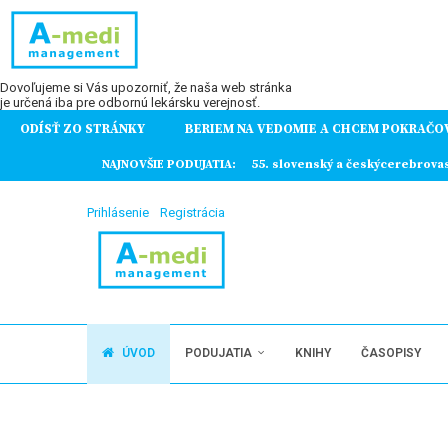
Dovoľujeme si Vás upozorniť, že naša web stránka
je určená iba pre odbornú lekársku verejnosť.
ODÍSŤ ZO STRÁNKY
BERIEM NA VEDOMIE A CHCEM POKRAČO
ochorení
NAJNOVŠIE PODUJATIA:
55. slovenský a českýcerebrova
Prihlásenie
Registrácia
ÚVOD
PODUJATIA
KNIHY
ČASOPISY