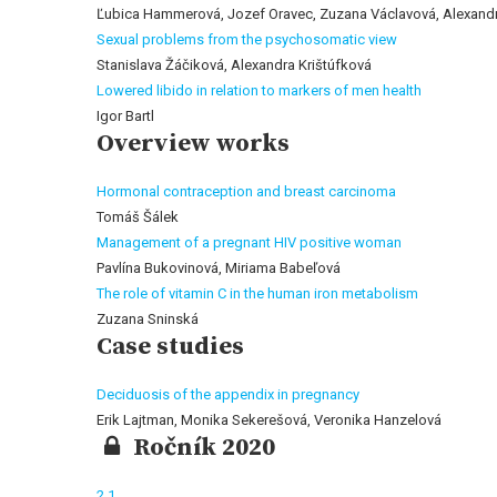
Ľubica Hammerová, Jozef Oravec, Zuzana Václavová, Alexandr
Sexual problems from the psychosomatic view
Stanislava Žáčiková, Alexandra Krištúfková
Lowered libido in relation to markers of men health
Igor Bartl
Overview works
Hormonal contraception and breast carcinoma
Tomáš Šálek
Management of a pregnant HIV positive woman
Pavlína Bukovinová, Miriama Babeľová
The role of vitamin C in the human iron metabolism
Zuzana Sninská
Case studies
Deciduosis of the appendix in pregnancy
Erik Lajtman, Monika Sekerešová, Veronika Hanzelová
Ročník 2020
2
1