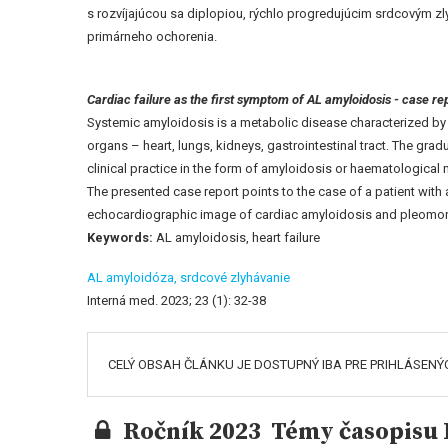
s rozvíjajúcou sa diplopiou, rýchlo progredujúcim srdcovým 
primárneho ochorenia.
Cardiac failure as the first symptom of AL amyloidosis - case re
Systemic amyloidosis is a metabolic disease characterized by
organs – heart, lungs, kidneys, gastrointestinal tract. The grad
clinical practice in the form of amyloidosis or haematological
The presented case report points to the case of a patient wit
echocardiographic image of cardiac amyloidosis and pleomorphic
Keywords:
AL amyloidosis, heart failure
AL amyloidóza,
srdcové zlyhávanie
Interná med. 2023; 23 (1): 32-38
CELÝ OBSAH ČLÁNKU JE DOSTUPNÝ IBA PRE PRIHLÁSENÝ
Ročník 2023 Témy časopisu I