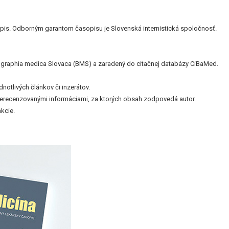
is. Odborným garantom časopisu je Slovenská internistická spoločnosť.
bliographia medica Slovaca (BMS) a zaradený do citačnej databázy CiBaMed.
otlivých článkov či inzerátov.
nerecenzovanými informáciami, za ktorých obsah zodpovedá autor.
kcie.