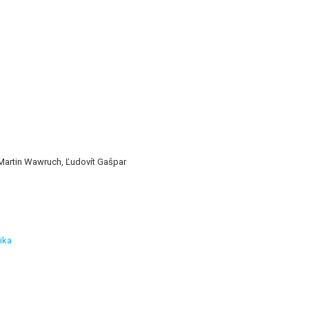
 Martin Wawruch, Ľudovít Gašpar
ika