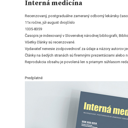
Interná medicína
Recenzovaný, postgraduálne zameraný odborný lekársky časop
11x ročne, júl-august dvojčíslo
1335-8359
Časopis je indexovaný v Slovenskej národnej bibliografii, Bi
Všetky články sú recenzované.
Vydavateľ nenesie zodpovednosť za údaje a názory autorov jedn
Články na šedých stranách sú firemnými prezentáciami alebo 
Reprodukcia obsahu je povolená len s priamym súhlasom reda
Predplatné