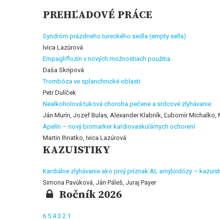
PREHĽADOVÉ PRÁCE
Syndróm prázdneho tureckého sedla (empty sella)
Ivica Lazúrová
Empagliflozín v nových možnostiach použitia
Daša Skripová
Trombóza ve splanchnické oblasti
Petr Dulíček
Nealkoholová tuková choroba pečene a srdcové zlyhávanie
Ján Murín, Jozef Bulas, Alexander Klabník, Ľubomír Michalko,
Apelín – nový biomarker kardiovaskulárnych ochorení
Martin Ihnatko, Ivica Lazúrová
KAZUISTIKY
Kardiálne zlyhávanie ako prvý príznak AL amyloidózy – kazuist
Simona Pavúková, Ján Páleš, Juraj Payer
Ročník 2026
6
5
4
3
2
1