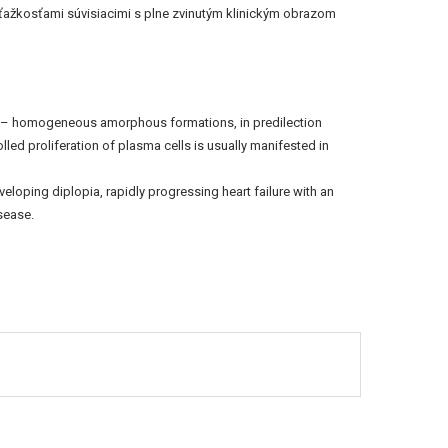
ťažkosťami súvisiacimi s plne zvinutým klinickým obrazom
ids – homogeneous amorphous formations, in predilection
lled proliferation of plasma cells is usually manifested in
loping diplopia, rapidly progressing heart failure with an
sease.