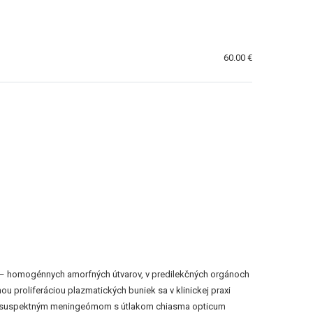
60.00 €
v – homogénnych amorfných útvarov, v predilekčných orgánoch
u proliferáciou plazmatických buniek sa v klinickej praxi
 so suspektným meningeómom s útlakom chiasma opticum