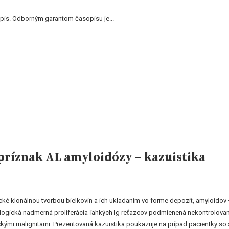
is. Odborným garantom časopisu je...
príznak AL amyloidózy – kazuistika
cké klonálnou tvorbou bielkovín a ich ukladaním vo forme depozít, amyloido
tologická nadmerná proliferácia ľahkých Ig reťazcov podmienená nekontrolovano
ckými malignitami. Prezentovaná kazuistika poukazuje na prípad pacientky