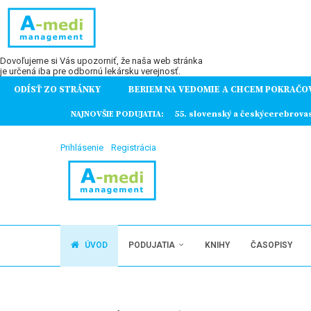
Dovoľujeme si Vás upozorniť, že naša web stránka
je určená iba pre odbornú lekársku verejnosť.
ODÍSŤ ZO STRÁNKY
BERIEM NA VEDOMIE A CHCEM POKRAČO
ochorení
NAJNOVŠIE PODUJATIA:
55. slovenský a českýcerebrova
Prihlásenie
Registrácia
ÚVOD
PODUJATIA
KNIHY
ČASOPISY