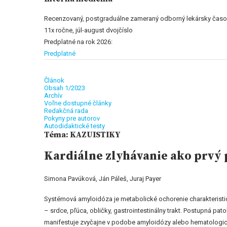
Recenzovaný, postgraduálne zameraný odborný lekársky časop
11x ročne, júl-august dvojčíslo
Predplatné na rok 2026:
Predplatné
Článok
Obsah 1/2023
Archív
Voľne dostupné články
Redakčná rada
Pokyny pre autorov
Autodidaktické testy
Téma: KAZUISTIKY
Kardiálne zlyhávanie ako prvý 
Simona Pavúková, Ján Páleš, Juraj Payer
Systémová amyloidóza je metabolické ochorenie charakteristi
– srdce, pľúca, obličky, gastrointestinálny trakt. Postupná pa
manifestuje zvyčajne v podobe amyloidózy alebo hematologi