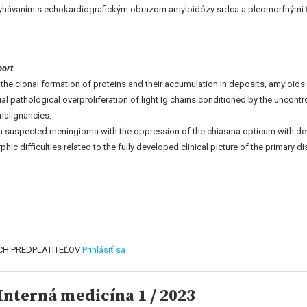
zlyhávaním s echokardiografickým obrazom amyloidózy srdca a pleomorfnými 
port
 the clonal formation of proteins and their accumulation in deposits, amylo
ual pathological overproliferation of light Ig chains conditioned by the uncontro
 malignancies.
h a suspected meningioma with the oppression of the chiasma opticum with deve
 difficulties related to the fully developed clinical picture of the primary di
CH PREDPLATITEĽOV
Prihlásiť sa
nterná medicína 1 / 2023