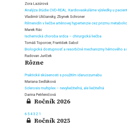
Zora Lazúrová
Analýza štúdie CVD-REAL: Kardiovaskulárne výsledky u paciento
Vladimír Uličiansky, Zbynek Schroner
Rilmenidín v liečbe artériovej hypertenzie cez prizmu metabo
Marek Rác
Ischemická choroba srdca – chirurgická liečba
Tomáš Toporcer, František Sabol
Biologická dostupnosť a resorbčné mechanizmy hémového a n
Radovan Juríček
Rôzne
Praktické skúsenosti s použitím idarucizumabu
Mariana Sedláková
Sclerosis multiplex – nevyliečiteľná, ale liečiteľná
Darina Petrleničová
Ročník 2026
6
5
4
3
2
1
Ročník 2025