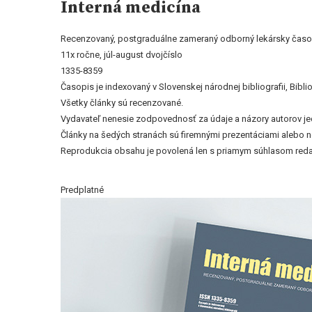
Interná medicína
Recenzovaný, postgraduálne zameraný odborný lekársky časop
11x ročne, júl-august dvojčíslo
1335-8359
Časopis je indexovaný v Slovenskej národnej bibliografii, Bi
Všetky články sú recenzované.
Vydavateľ nenesie zodpovednosť za údaje a názory autorov jedn
Články na šedých stranách sú firemnými prezentáciami alebo 
Reprodukcia obsahu je povolená len s priamym súhlasom reda
Predplatné