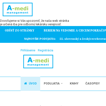
Dovoľujeme si Vás upozorniť, že naša web stránka
je určená iba pre odbornú lekársku verejnosť.
ODÍSŤ ZO STRÁNKY
BERIEM NA VEDOMIE A CHCEM POKRAČO
ochorení
NAJNOVŠIE PODUJATIA:
55. slovenský a českýcerebrova
Prihlásenie
Registrácia
ÚVOD
PODUJATIA
KNIHY
ČASOPISY