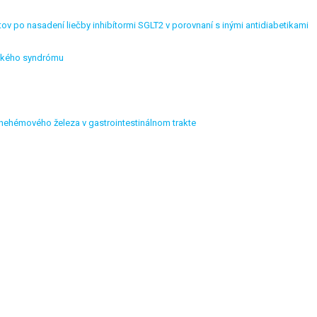
v po nasadení liečby inhibítormi SGLT2 v porovnaní s inými antidiabetikami
lického syndrómu
ehémového železa v gastrointestinálnom trakte