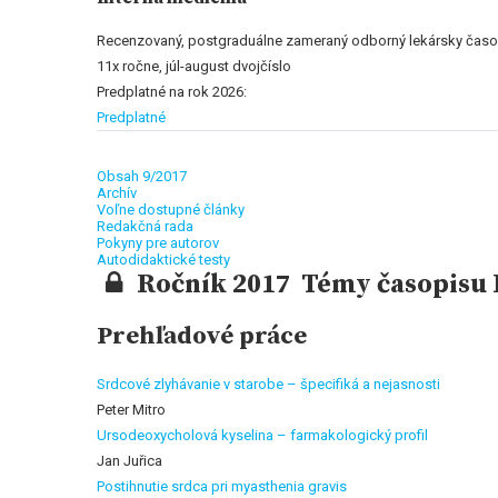
Recenzovaný, postgraduálne zameraný odborný lekársky časop
11x ročne, júl-august dvojčíslo
Predplatné na rok 2026:
Predplatné
Obsah 9/2017
Archív
Voľne dostupné články
Redakčná rada
Pokyny pre autorov
Autodidaktické testy
Ročník 2017 Témy časopisu I
Prehľadové práce
Srdcové zlyhávanie v starobe – špecifiká a nejasnosti
Peter Mitro
Ursodeoxycholová kyselina – farmakologický profil
Jan Juřica
Postihnutie srdca pri myasthenia gravis