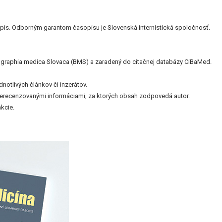
is. Odborným garantom časopisu je Slovenská internistická spoločnosť.
bliographia medica Slovaca (BMS) a zaradený do citačnej databázy CiBaMed.
otlivých článkov či inzerátov.
nerecenzovanými informáciami, za ktorých obsah zodpovedá autor.
kcie.