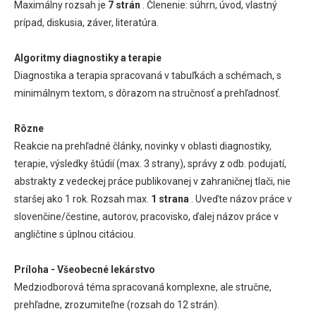
Maximálny rozsah je
7 strán
. Členenie: súhrn, úvod, vlastný
prípad, diskusia, záver, literatúra.
Algoritmy diagnostiky a terapie
Diagnostika a terapia spracovaná v tabuľkách a schémach, s
minimálnym textom, s dôrazom na stručnosť a prehľadnosť.
Rôzne
Reakcie na prehľadné články, novinky v oblasti diagnostiky,
terapie, výsledky štúdií (max. 3 strany), správy z odb. podujatí,
abstrakty z vedeckej práce publikovanej v zahraničnej tlači, nie
staršej ako 1 rok. Rozsah max.
1 strana
. Uveďte názov práce v
slovenčine/čestine, autorov, pracovisko, ďalej názov práce v
angličtine s úplnou citáciou.
Príloha - Všeobecné lekárstvo
Medziodborová téma spracovaná komplexne, ale stručne,
prehľadne, zrozumiteľne (rozsah do 12 strán).