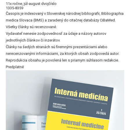
11x ročne, júl-august dvojčíslo
1335-8359
Časopis je indexovaný v Slovenskej národnej bibliografii, Bibliographia
medica Slovaca (BMS) a zaradený do citačnej databázy CiBaMed.
Všetky články sú recenzované.
Vydavateľ nenesie zodpovednosť za údaje a názory autorov
jednotlivých článkov či inzerátov.
Články na šedých stranách sú firemnými prezentáciami alebo
nerecenzovanými informáciami, za ktorých obsah zodpovedá autor.
Reprodukcia obsahu je povolená len s priamym súhlasom redakcie.
Predplatné