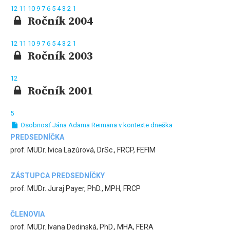
12
11
10
9
7
6
5
4
3
2
1
Ročník 2004
12
11
10
9
7
6
5
4
3
2
1
Ročník 2003
12
Ročník 2001
5
Osobnosť Jána Adama Reimana v kontexte dneška
PREDSEDNÍČKA
prof. MUDr. Ivica Lazúrová, DrSc., FRCP, FEFIM
ZÁSTUPCA PREDSEDNÍČKY
prof. MUDr. Juraj Payer, PhD., MPH, FRCP
ČLENOVIA
prof. MUDr. Ivana Dedinská, PhD., MHA, FERA