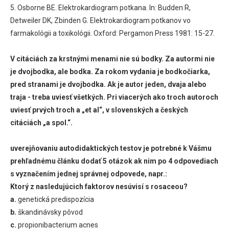
5. Osborne BE. Elektrokardiogram potkana. In: Budden R,
Detweiler DK, Zbinden G. Elektrokardiogram potkanov vo
farmakológii a toxikológii. Oxford: Pergamon Press 1981: 15-27.
V citáciách za krstnými menami nie sú bodky. Za autormi nie
je dvojbodka, ale bodka. Za rokom vydania je bodkočiarka,
pred stranami je dvojbodka. Ak je autor jeden, dvaja alebo
traja - treba uviesť všetkých. Pri viacerých ako troch autoroch
uviesť prvých troch a „et al“, v slovenských a českých
citáciách „a spol.“.
uverejňovaniu autodidaktických testov je potrebné k Vášmu
prehľadnému článku dodať 5 otázok ak nim po 4 odpovediach
s vyznačením jednej správnej odpovede, napr.:
Ktorý z nasledujúcich faktorov nesúvisí s rosaceou?
a.
genetická predispozícia
b.
škandinávsky pôvod
c.
propionibacterium acnes