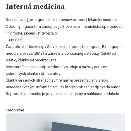
Interná medicína
Recenzovaný, postgraduálne zameraný odborný lekársky časopis.
Odborným garantom časopisu je Slovenská internistická spoločnosť.
11x ročne, júl-august dvojčíslo
1335-8359
Časopis je indexovaný v Slovenskej národnej bibliografii, Bibliographia
medica Slovaca (BMS) a zaradený do citačnej databázy CiBaMed.
Všetky články sú recenzované.
Vydavateľ nenesie zodpovednosť za údaje a názory autorov
jednotlivých článkov či inzerátov.
Články na šedých stranách sú firemnými prezentáciami alebo
nerecenzovanými informáciami, za ktorých obsah zodpovedá autor.
Reprodukcia obsahu je povolená len s priamym súhlasom redakcie.
Predplatné