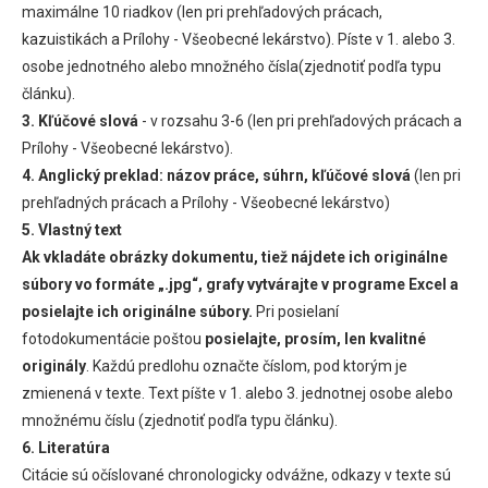
maximálne 10 riadkov (len pri prehľadových prácach,
kazuistikách a Prílohy - Všeobecné lekárstvo). Píste v 1. alebo 3.
osobe jednotného alebo množného čísla(zjednotiť podľa typu
článku).
3. Kľúčové slová
- v rozsahu 3-6 (len pri prehľadových prácach a
Prílohy - Všeobecné lekárstvo).
4. Anglický preklad: názov práce, súhrn, kľúčové slová
(len pri
prehľadných prácach a Prílohy - Všeobecné lekárstvo)
5. Vlastný text
Ak vkladáte obrázky dokumentu, tiež nájdete ich originálne
súbory vo formáte „.jpg“, grafy vytvárajte v programe Excel a
posielajte ich originálne súbory.
Pri posielaní
fotodokumentácie poštou
posielajte, prosím, len kvalitné
originály
. Každú predlohu označte číslom, pod ktorým je
zmienená v texte. Text píšte v 1. alebo 3. jednotnej osobe alebo
množnému číslu (zjednotiť podľa typu článku).
6. Literatúra
Citácie sú očíslované chronologicky odvážne, odkazy v texte sú