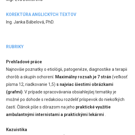
KOREKTÚRA ANGLICKÝCH TEXTOV
Ing. Janka Bábelová, PhD.
RUBRIKY
Prehľadové práce
Najnovšie poznatky o etiológii, patogenéze, diagnostike a terapii
chorôb a skupín ochorení.
Maximálny rozsah je 7 strán
(veľkosť
písma 12, riadkovanie 1,5)
s najviac šiestimi obrázkami
(grafmi)
.V prípade spracovávania obsiahlejšej tematiky je
možné po dohode s redakciou rozdeliť príspevok do niekoľkých
častí. Článok píše s dôrazom na jeho
praktické využitie
ambulantnými internistami a praktickými lekármi
.
Kazuistika