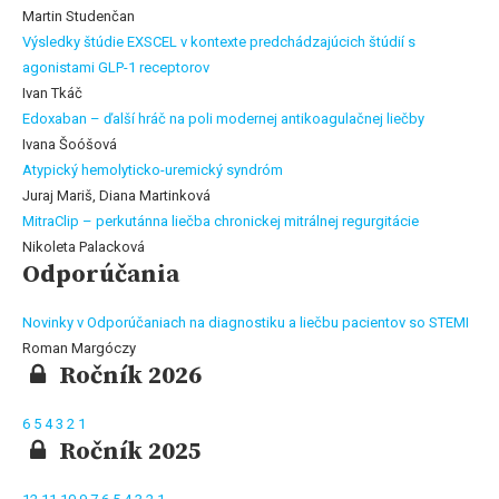
Martin Studenčan
Výsledky štúdie EXSCEL v kontexte predchádzajúcich štúdií s
agonistami GLP-1 receptorov
Ivan Tkáč
Edoxaban – ďalší hráč na poli modernej antikoagulačnej liečby
Ivana Šoóšová
Atypický hemolyticko-uremický syndróm
Juraj Mariš, Diana Martinková
MitraClip – perkutánna liečba chronickej mitrálnej regurgitácie
Nikoleta Palacková
Odporúčania
Novinky v Odporúčaniach na diagnostiku a liečbu pacientov so STEMI
Roman Margóczy
Ročník 2026
6
5
4
3
2
1
Ročník 2025