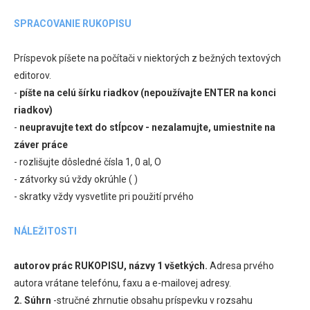
SPRACOVANIE RUKOPISU
Príspevok píšete na počítači v niektorých z bežných textových
editorov.
-
píšte na celú šírku riadkov (nepoužívajte ENTER na konci
riadkov)
-
neupravujte text do stĺpcov - nezalamujte, umiestnite na
záver práce
- rozlišujte dôsledné čísla 1, 0 al, O
- zátvorky sú vždy okrúhle ( )
- skratky vždy vysvetlite pri použití prvého
NÁLEŽITOSTI
autorov prác RUKOPISU, názvy 1 všetkých.
Adresa prvého
autora vrátane telefónu, faxu a e-mailovej adresy.
2.
Súhrn
-stručné zhrnutie obsahu príspevku v rozsahu