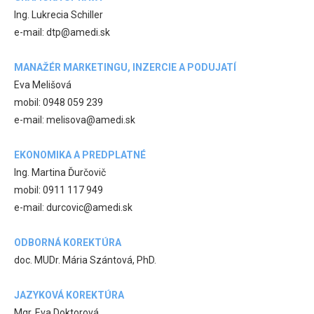
Ing. Lukrecia Schiller
e-mail: dtp@amedi.sk
MANAŽÉR MARKETINGU, INZERCIE A PODUJATÍ
Eva Melišová
mobil: 0948 059 239
e-mail: melisova@amedi.sk
EKONOMIKA A PREDPLATNÉ
Ing. Martina Ďurčovič
mobil: 0911 117 949
e-mail: durcovic@amedi.sk
ODBORNÁ KOREKTÚRA
doc. MUDr. Mária Szántová, PhD.
JAZYKOVÁ KOREKTÚRA
Mgr. Eva Doktorová