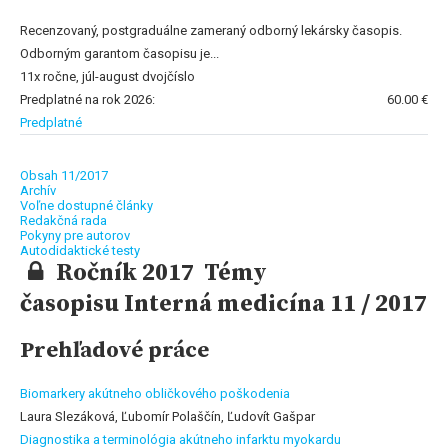
Recenzovaný, postgraduálne zameraný odborný lekársky časopis.
Odborným garantom časopisu je...
11x ročne, júl-august dvojčíslo
Predplatné na rok 2026:
60.00 €
Predplatné
Obsah 11/2017
Archív
Voľne dostupné články
Redakčná rada
Pokyny pre autorov
Autodidaktické testy
Ročník 2017 Témy
časopisu Interná medicína 11 / 2017
Prehľadové práce
Biomarkery akútneho obličkového poškodenia
Laura Slezáková, Ľubomír Polaščín, Ľudovít Gašpar
Diagnostika a terminológia akútneho infarktu myokardu