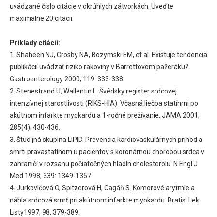
uvádzané číslo citácie v okrúhlych zátvorkách. Uveďte
maximálne 20 citácií.
Príklady citácií:
1. Shaheen NJ, Crosby NA, Bozymski EM, et al. Existuje tendencia
publikácií uvádzať riziko rakoviny v Barrettovom pažeráku?
Gastroenterology 2000; 119: 333-338.
2. Stenestrand U, Wallentin L. Švédsky register srdcovej
intenzívnej starostlivosti (RIKS-HIA): Včasná liečba statínmi po
akútnom infarkte myokardu a 1-ročné prežívanie. JAMA 2001;
285(4): 430-436.
3. Študijná skupina LIPID. Prevencia kardiovaskulárnych príhod a
smrti pravastatínom u pacientov s koronárnou chorobou srdca v
zahraničí v rozsahu počiatočných hladín cholesterolu. N Engl J
Med 1998; 339: 1349-1357.
4. Jurkovičová O, Spitzerová H, Cagáň S. Komorové arytmie a
náhla srdcová smrť pri akútnom infarkte myokardu. Bratisl Lek
Listy1997; 98: 379-389.