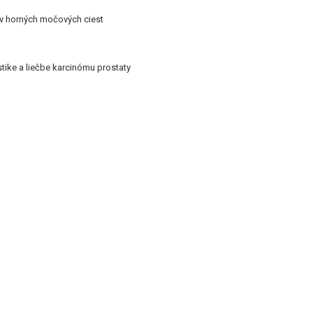
ov horných močových ciest
tike a liečbe karcinómu prostaty