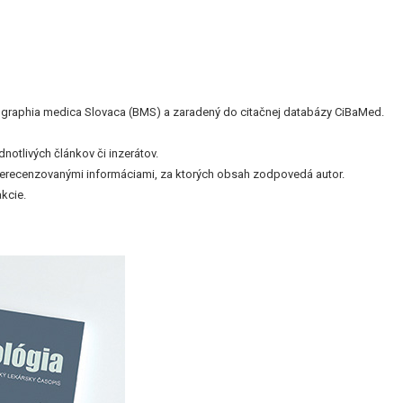
bliographia medica Slovaca (BMS) a zaradený do citačnej databázy CiBaMed.
otlivých článkov či inzerátov.
nerecenzovanými informáciami, za ktorých obsah zodpovedá autor.
kcie.