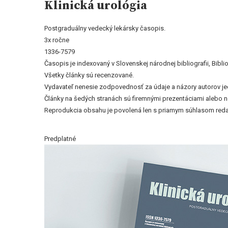
Klinická urológia
Postgraduálny vedecký lekársky časopis.
3x ročne
1336-7579
Časopis je indexovaný v Slovenskej národnej bibliografii, Bi
Všetky články sú recenzované.
Vydavateľ nenesie zodpovednosť za údaje a názory autorov jedn
Články na šedých stranách sú firemnými prezentáciami alebo 
Reprodukcia obsahu je povolená len s priamym súhlasom reda
Predplatné