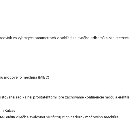
covísk vo vybratých parametroch z pohľadu hlavného odborníka Ministerstva z
nómu močového mechúra (MIBC)
tovanej radikálnej prostatektómii pre zachovanie kontinencie moču a erektil
liam Kubas
e-Guérin v liečbe svalovinu neinfiltrujúcich nádorov močového mechúra