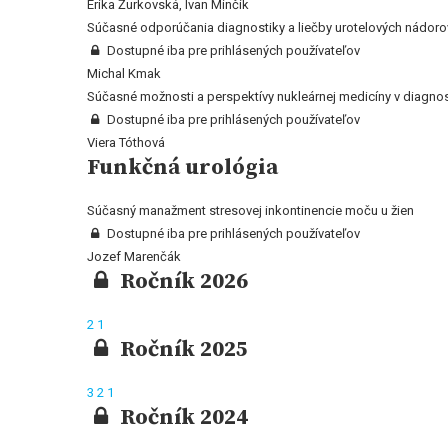
Erika Žurkovská, Ivan Minčík
Súčasné odporúčania diagnostiky a liečby urotelových nádor
Dostupné iba pre prihlásených používateľov
Michal Kmak
Súčasné možnosti a perspektívy nukleárnej medicíny v diagnos
Dostupné iba pre prihlásených používateľov
Viera Tóthová
Funkčná urológia
Súčasný manažment stresovej inkontinencie moču u žien
Dostupné iba pre prihlásených používateľov
Jozef Marenčák
Ročník 2026
2
1
Ročník 2025
3
2
1
Ročník 2024