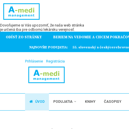
Dovoľujeme si Vás upozorniť, že naša web stránka
je určená iba pre odbornú lekársku verejnosť.
ODÍSŤ ZO STRÁNKY
BERIEM NA VEDOMIE A CHCEM POKRAČO
ochorení
NAJNOVŠIE PODUJATIA:
55. slovenský a českýcerebrova
Prihlásenie
Registrácia
ÚVOD
PODUJATIA
KNIHY
ČASOPISY