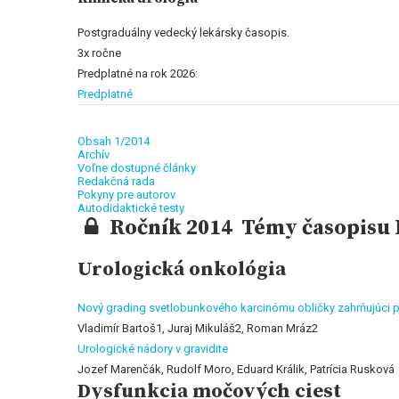
Postgraduálny vedecký lekársky časopis.
3x ročne
Predplatné na rok 2026:
Predplatné
Obsah 1/2014
Archív
Voľne dostupné články
Redakčná rada
Pokyny pre autorov
Autodidaktické testy
Ročník 2014 Témy časopisu K
Urologická onkológia
Nový grading svetlobunkového karcinómu obličky zahrňujúci 
Vladimír Bartoš1, Juraj Mikuláš2, Roman Mráz2
Urologické nádory v gravidite
Jozef Marenčák, Rudolf Moro, Eduard Králik, Patrícia Rusková
Dysfunkcia močových ciest