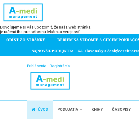
Dovoľujeme si Vás upozorniť, že naša web stránka
je určená iba pre odbornú lekársku verejnosť.
ODÍSŤ ZO STRÁNKY
BERIEM NA VEDOMIE A CHCEM POKRAČO
ochorení
NAJNOVŠIE PODUJATIA:
55. slovenský a českýcerebrova
Prihlásenie
Registrácia
ÚVOD
PODUJATIA
KNIHY
ČASOPISY