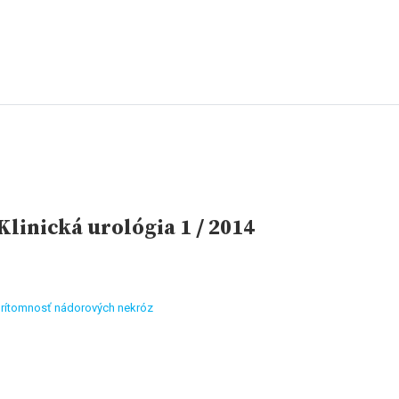
linická urológia 1 / 2014
prítomnosť nádorových nekróz