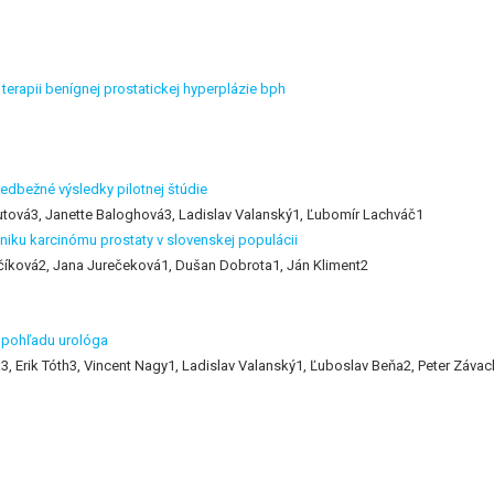
terapii benígnej prostatickej hyperplázie bph
redbežné výsledky pilotnej štúdie
autová3, Janette Baloghová3, Ladislav Valanský1, Ľubomír Lachváč1
iku karcinómu prostaty v slovenskej populácii
číková2, Jana Jurečeková1, Dušan Dobrota1, Ján Kliment2
z pohľadu urológa
k3, Erik Tóth3, Vincent Nagy1, Ladislav Valanský1, Ľuboslav Beňa2, Peter Záva