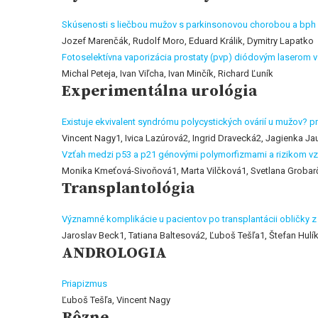
Skúsenosti s liečbou mužov s parkinsonovou chorobou a bph
Jozef Marenčák, Rudolf Moro, Eduard Králik, Dymitry Lapatko
Fotoselektívna vaporizácia prostaty (pvp) diódovým laserom v 
Michal Peteja, Ivan Viľcha, Ivan Minčík, Richard Ľuník
Experimentálna urológia
Existuje ekvivalent syndrómu polycystických ovárií u mužov? p
Vincent Nagy1, Ivica Lazúrová2, Ingrid Dravecká2, Jagienka J
Vzťah medzi p53 a p21 génovými polymorfizmami a rizikom vzn
Monika Kmeťová-Sivoňová1, Marta Vilčková1, Svetlana Grobar
Transplantológia
Významné komplikácie u pacientov po transplantácii obličky 
Jaroslav Beck1, Tatiana Baltesová2, Ľuboš Tešľa1, Štefan Hulí
ANDROLOGIA
Priapizmus
Ľuboš Tešľa, Vincent Nagy
Rôzne