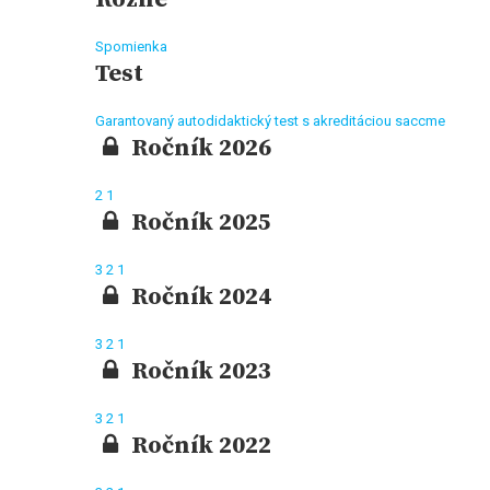
Spomienka
Test
Garantovaný autodidaktický test s akreditáciou saccme
Ročník 2026
2
1
Ročník 2025
3
2
1
Ročník 2024
3
2
1
Ročník 2023
3
2
1
Ročník 2022