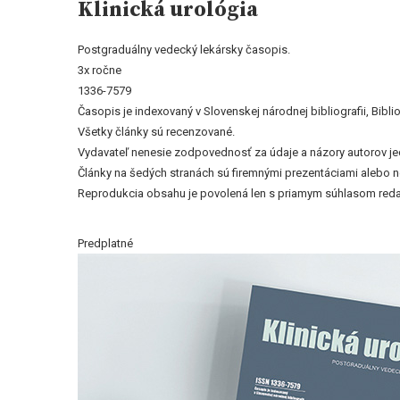
Klinická urológia
Postgraduálny vedecký lekársky časopis.
3x ročne
1336-7579
Časopis je indexovaný v Slovenskej národnej bibliografii, Bi
Všetky články sú recenzované.
Vydavateľ nenesie zodpovednosť za údaje a názory autorov jedn
Články na šedých stranách sú firemnými prezentáciami alebo 
Reprodukcia obsahu je povolená len s priamym súhlasom reda
Predplatné