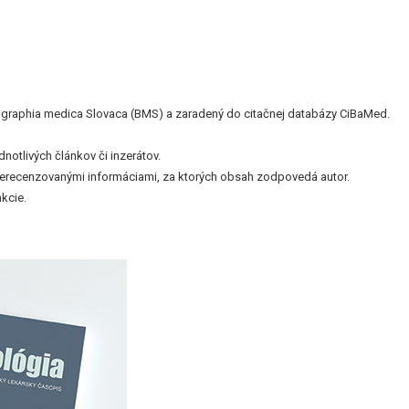
bliographia medica Slovaca (BMS) a zaradený do citačnej databázy CiBaMed.
otlivých článkov či inzerátov.
nerecenzovanými informáciami, za ktorých obsah zodpovedá autor.
kcie.