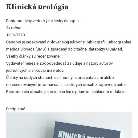
Klinická urológia
Postgraduálny vedecký lekársky časopis.
3x ročne
1336-7579
Časopis je indexovaný v Slovenskej národnej bibliografii, Bibliographia
medica Slovaca (BMS) a zaradený do citačnej databázy CiBaMed.
Všetky články sú recenzované.
Vydavateľ nenesie zodpovednosť za údaje a názory autorov
jednotlivých článkov či inzerátov.
Články na šedých stranách sú firemnými prezentáciami alebo
nerecenzovanými informáciami, za ktorých obsah zodpovedá autor.
Reprodukcia obsahu je povolená len s priamym súhlasom redakcie.
Predplatné