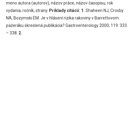
meno autora (autorov), názov práce, názov časopisu, rok
vydania, ročník, strany.
Príklady citácií:
1.
Shaheen NJ, Crosby
NA, Bozymski EM. Je v hlásení rizika rakoviny v Barrettovom
pažeráku skreslená publikácia? Gastroenterology 2000; 119: 333
– 338.
2.