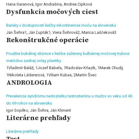
Hana Garanová, Igor Andrašina, Andrea Cipková
Dysfunkcia močových ciest
Bariéry v dostupnosti liečby inkontinencie moču na slovensku
Ján Švihra1, Ján Ľupták1, Viera Švihrová2, Marica Laščeková3
Rekonštrukčné operácie
Použitie bukálnej sliznice v liečbe zúženiny bulbárnej močovej trubice
metódou zadnej onlay plastiky
1Vladimír Baláž, 1Jozef Babeľa, 1Radoslav Kňazík, 1Marek Chudý,
1Nikoleta Lédererová, 1Viliam Kubas, 2Martin Švec
ANDROLOGIA
Prevalencia syndrómu nedostatku testosterónu u mužov vo veku od 40
do 69 rokov na slovensku
Igor Sopilko, Ján Švihra, Ján Kliment
Literárne prehľady
Literárne prehľady