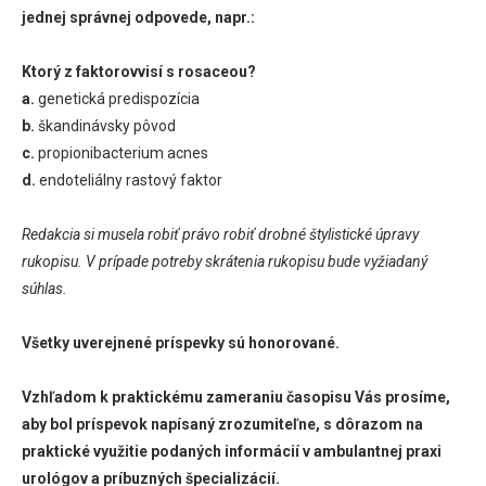
jednej správnej odpovede, napr.:
Ktorý z faktorovvisí s rosaceou?
a.
genetická predispozícia
b.
škandinávsky pôvod
c.
propionibacterium acnes
d.
endoteliálny rastový faktor
Redakcia si musela robiť právo robiť drobné štylistické úpravy
rukopisu. V prípade potreby skrátenia rukopisu bude vyžiadaný
súhlas.
Všetky uverejnené príspevky sú honorované.
Vzhľadom k praktickému zameraniu časopisu Vás prosíme,
aby bol príspevok napísaný zrozumiteľne, s dôrazom na
praktické využitie podaných informácií v ambulantnej praxi
urológov a príbuzných špecializácií.