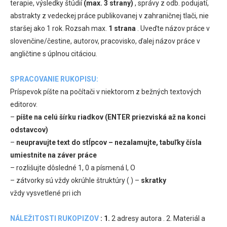
terapie, výsledky štúdií
(max. 3 strany)
, správy z odb. podujatí,
abstrakty z vedeckej práce publikovanej v zahraničnej tlači, nie
staršej ako 1 rok. Rozsah max.
1 strana
. Uveďte názov práce v
slovenčine/čestine, autorov, pracovisko, ďalej názov práce v
angličtine s úplnou citáciou.
SPRACOVANIE RUKOPISU:
Príspevok píšte na počítači v niektorom z bežných textových
editorov.
–
píšte na celú šírku riadkov (ENTER priezviská až na konci
odstavcov)
–
neupravujte text do stĺpcov – nezalamujte, tabuľky čísla
umiestnite na záver práce
– rozlišujte dôsledné 1, 0 a písmená l, O
– zátvorky sú vždy okrúhle štruktúry ( ) –
skratky
vždy vysvetlené pri ich
NÁLEŽITOSTI RUKOPIZOV
:
1.
2 adresy autora . 2. Materiál a