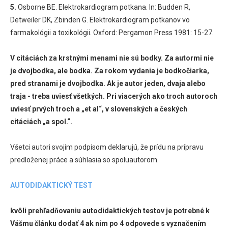
5.
Osborne BE. Elektrokardiogram potkana. In: Budden R,
Detweiler DK, Zbinden G. Elektrokardiogram potkanov vo
farmakológii a toxikológii. Oxford: Pergamon Press 1981: 15-27.
V citáciách za krstnými menami nie sú bodky. Za autormi nie
je dvojbodka, ale bodka. Za rokom vydania je bodkočiarka,
pred stranami je dvojbodka. Ak je autor jeden, dvaja alebo
traja - treba uviesť všetkých. Pri viacerých ako troch autoroch
uviesť prvých troch a „et al“, v slovenských a českých
citáciách „a spol.“.
Všetci autori svojim podpisom deklarujú, že prídu na prípravu
predloženej práce a súhlasia so spoluautorom.
AUTODIDAKTICKÝ TEST
kvôli prehľadňovaniu autodidaktických testov je potrebné k
Vášmu článku dodať 4 ak nim po 4 odpovede s vyznačením