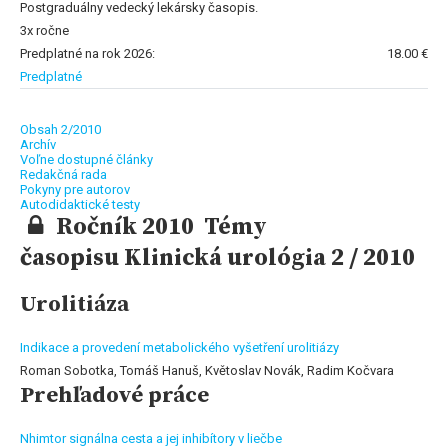
Postgraduálny vedecký lekársky časopis.
3x ročne
Predplatné na rok 2026:
18.00 €
Predplatné
Obsah 2/2010
Archív
Voľne dostupné články
Redakčná rada
Pokyny pre autorov
Autodidaktické testy
Ročník 2010 Témy
časopisu Klinická urológia 2 / 2010
Urolitiáza
Indikace a provedení metabolického vyšetření urolitiázy
Roman Sobotka, Tomáš Hanuš, Květoslav Novák, Radim Kočvara
Prehľadové práce
Nhimtor signálna cesta a jej inhibítory v liečbe