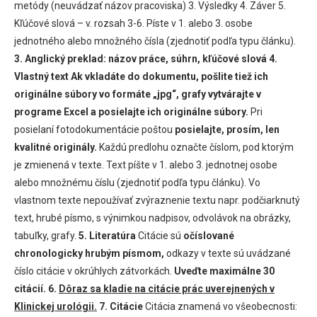
metódy (neuvádzať názov pracoviska) 3. Výsledky 4. Záver 5.
Kľúčové slová – v. rozsah 3-6. Píste v 1. alebo 3. osobe
jednotného alebo množného čísla (zjednotiť podľa typu článku).
3. Anglický preklad: názov práce, súhrn, kľúčové slová
4.
Vlastný text
Ak vkladáte do dokumentu, pošlite tiež ich
originálne súbory vo formáte „jpg“, grafy vytvárajte v
programe Excel a posielajte ich originálne súbory.
Pri
posielaní fotodokumentácie poštou
posielajte, prosím, len
kvalitné originály.
Každú predlohu označte číslom, pod ktorým
je zmienená v texte. Text píšte v 1. alebo 3. jednotnej osobe
alebo množnému číslu (zjednotiť podľa typu článku). Vo
vlastnom texte nepoužívať zvýraznenie textu napr. podčiarknutý
text, hrubé písmo, s výnimkou nadpisov, odvolávok na obrázky,
tabuľky, grafy.
5. Literatúra
Citácie sú
očíslované
chronologicky hrubým písmom,
odkazy v texte sú uvádzané
číslo citácie v okrúhlych zátvorkách.
Uveďte maximálne 30
citácií.
6.
Dôraz sa kladie na citácie prác uverejnených v
Klinickej urológii.
7. Citácie
Citácia znamená vo všeobecnosti: