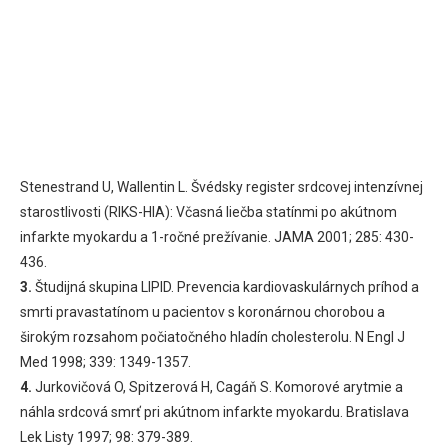
Stenestrand U, Wallentin L. Švédsky register srdcovej intenzívnej
starostlivosti (RIKS-HIA): Včasná liečba statínmi po akútnom
infarkte myokardu a 1-ročné prežívanie. JAMA 2001; 285: 430-
436.
3.
Študijná skupina LIPID. Prevencia kardiovaskulárnych príhod a
smrti pravastatínom u pacientov s koronárnou chorobou a
širokým rozsahom počiatočného hladín cholesterolu. N Engl J
Med 1998; 339: 1349-1357.
4.
Jurkovičová O, Spitzerová H, Cagáň S. Komorové arytmie a
náhla srdcová smrť pri akútnom infarkte myokardu. Bratislava
Lek Listy 1997; 98: 379-389.