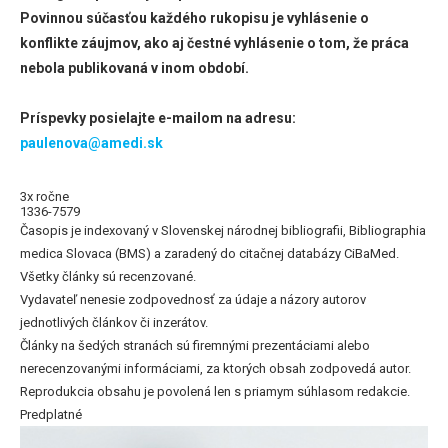
Povinnou súčasťou každého rukopisu je vyhlásenie o
konflikte záujmov, ako aj čestné vyhlásenie o tom, že práca
nebola publikovaná v inom období.
Príspevky posielajte e-mailom na adresu:
paulenova@amedi.sk
3x ročne
1336-7579
Časopis je indexovaný v Slovenskej národnej bibliografii, Bibliographia
medica Slovaca (BMS) a zaradený do citačnej databázy CiBaMed.
Všetky články sú recenzované.
Vydavateľ nenesie zodpovednosť za údaje a názory autorov
jednotlivých článkov či inzerátov.
Články na šedých stranách sú firemnými prezentáciami alebo
nerecenzovanými informáciami, za ktorých obsah zodpovedá autor.
Reprodukcia obsahu je povolená len s priamym súhlasom redakcie.
Predplatné