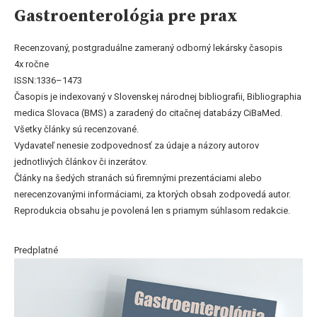
Gastroenterológia pre prax
Recenzovaný, postgraduálne zameraný odborný lekársky časopis
4x ročne
ISSN:1336–1473
Časopis je indexovaný v Slovenskej národnej bibliografii, Bibliographia
medica Slovaca (BMS) a zaradený do citačnej databázy CiBaMed.
Všetky články sú recenzované.
Vydavateľ nenesie zodpovednosť za údaje a názory autorov
jednotlivých článkov či inzerátov.
Články na šedých stranách sú firemnými prezentáciami alebo
nerecenzovanými informáciami, za ktorých obsah zodpovedá autor.
Reprodukcia obsahu je povolená len s priamym súhlasom redakcie.
Predplatné