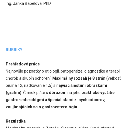
Ing. Janka Bábelová, PhD.
RUBRIKY
Prehľadové práce
Najnovšie poznatky o etiológii, patogenéze, diagnostike a terapii
chorôb a skupín ochorení.
Maximálny rozsah je 8 strán
(veľkosť
písma 12, riadkovanie 1,5) s
najviac šiestimi obrázkami
(grafmi)
. Článok píšte s
dôrazom
na jeho
praktické využitie
gastro-enterológmi a špecialistami z iných odborov,
zaujímajúcich sa o gastroenterológiu
.
Kazuistika