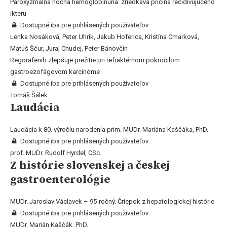
Paroxyzmálna nočná hemoglobinúria: zriedkavá príčina recidivujúceho
ikteru
Dostupné iba pre prihlásených používateľov
Lenka Nosáková, Peter Uhrík, Jakub Hoferica, Kristína Cmarková,
Matúš Ščur, Juraj Chudej, Peter Bánovčin
Regorafenib zlepšuje prežitie pri refraktérnom pokročilom
gastroezofágovom karcinóme
Dostupné iba pre prihlásených používateľov
Tomáš Šálek
Laudácia
Laudácia k 80. výročiu narodenia prim. MUDr. Mariána Kaščáka, PhD.
Dostupné iba pre prihlásených používateľov
prof. MUDr. Rudolf Hyrdel, CSc.
Z histórie slovenskej a českej
gastroenterológie
MUDr. Jaroslav Václavek – 95-ročný. Čriepok z hepatologickej histórie
Dostupné iba pre prihlásených používateľov
MUDr. Marián Kaščák, PhD.