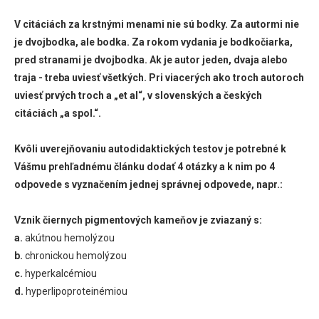
V citáciách za krstnými menami nie sú bodky. Za autormi nie
je dvojbodka, ale bodka. Za rokom vydania je bodkočiarka,
pred stranami je dvojbodka. Ak je autor jeden, dvaja alebo
traja - treba uviesť všetkých. Pri viacerých ako troch autoroch
uviesť prvých troch a „et al“, v slovenských a českých
citáciách „a spol.“.
Kvôli uverejňovaniu autodidaktických testov je potrebné k
Vášmu prehľadnému článku dodať 4 otázky a k nim po 4
odpovede s vyznačením jednej správnej odpovede, napr.:
Vznik čiernych pigmentových kameňov je zviazaný s:
a.
akútnou hemolýzou
b.
chronickou hemolýzou
c.
hyperkalcémiou
d.
hyperlipoproteinémiou