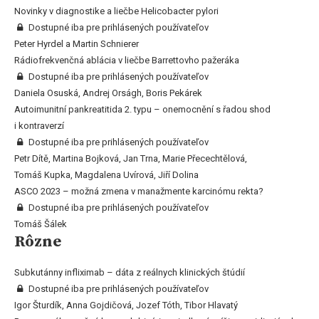
Novinky v diagnostike a liečbe Helicobacter pylori
Dostupné iba pre prihlásených používateľov
Peter Hyrdel a Martin Schnierer
Rádiofrekvenčná ablácia v liečbe Barrettovho pažeráka
Dostupné iba pre prihlásených používateľov
Daniela Osuská, Andrej Orságh, Boris Pekárek
Autoimunitní pankreatitida 2. typu – onemocnění s řadou shod
i kontraverzí
Dostupné iba pre prihlásených používateľov
Petr Dítě, Martina Bojková, Jan Trna, Marie Přecechtělová,
Tomáš Kupka, Magdalena Uvírová, Jiří Dolina
ASCO 2023 – možná zmena v manažmente karcinómu rekta?
Dostupné iba pre prihlásených používateľov
Tomáš Šálek
Rôzne
Subkutánny infliximab – dáta z reálnych klinických štúdií
Dostupné iba pre prihlásených používateľov
Igor Šturdík, Anna Gojdičová, Jozef Tóth, Tibor Hlavatý