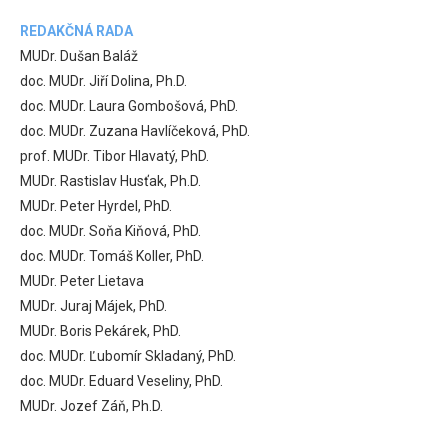
REDAKČNÁ RADA
MUDr. Dušan Baláž
doc. MUDr. Jiří Dolina, Ph.D.
doc. MUDr. Laura Gombošová, PhD.
doc. MUDr. Zuzana Havlíčeková, PhD.
prof. MUDr. Tibor Hlavatý, PhD.
MUDr. Rastislav Husťak, Ph.D.
MUDr. Peter Hyrdel, PhD.
doc. MUDr. Soňa Kiňová, PhD.
doc. MUDr. Tomáš Koller, PhD.
MUDr. Peter Lietava
MUDr. Juraj Májek, PhD.
MUDr. Boris Pekárek, PhD.
doc. MUDr. Ľubomír Skladaný, PhD.
doc. MUDr. Eduard Veseliny, PhD.
MUDr. Jozef Záň, Ph.D.