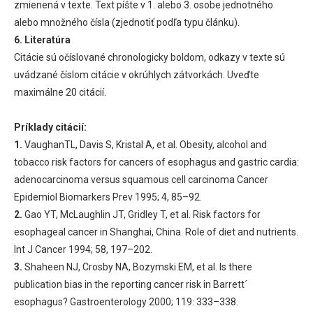
zmienená v texte. Text píšte v 1. alebo 3. osobe jednotného
alebo množného čísla (zjednotiť podľa typu článku).
6. Literatúra
Citácie sú očíslované chronologicky boldom, odkazy v texte sú
uvádzané číslom citácie v okrúhlych zátvorkách. Uveďte
maximálne 20 citácií.
Príklady citácií:
1.
VaughanTL, Davis S, Kristal A, et al. Obesity, alcohol and
tobacco risk factors for cancers of esophagus and gastric cardia:
adenocarcinoma versus squamous cell carcinoma Cancer
Epidemiol Biomarkers Prev 1995; 4, 85–92.
2.
Gao YT, McLaughlin JT, Gridley T, et al. Risk factors for
esophageal cancer in Shanghai, China. Role of diet and nutrients.
Int J Cancer 1994; 58, 197–202.
3.
Shaheen NJ, Crosby NA, Bozymski EM, et al. Is there
publication bias in the reporting cancer risk in Barrett´
esophagus? Gastroenterology 2000; 119: 333–338.