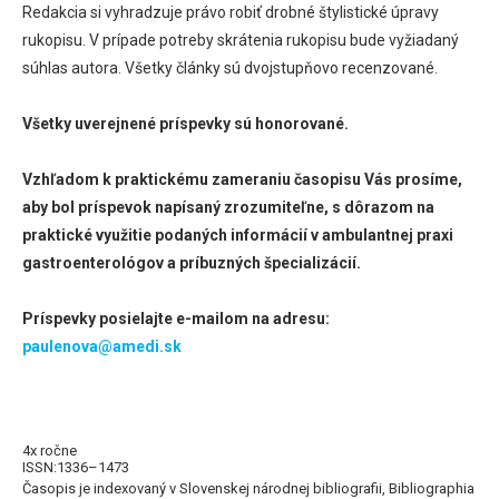
Redakcia si vyhradzuje právo robiť drobné štylistické úpravy
rukopisu. V prípade potreby skrátenia rukopisu bude vyžiadaný
súhlas autora. Všetky články sú dvojstupňovo recenzované.
Všetky uverejnené príspevky sú honorované.
Vzhľadom k praktickému zameraniu časopisu Vás prosíme,
aby bol príspevok napísaný zrozumiteľne, s dôrazom na
praktické využitie podaných informácií v ambulantnej praxi
gastroenterológov a príbuzných špecializácií.
Príspevky posielajte e-mailom na adresu:
paulenova@amedi.sk
4x ročne
ISSN:1336–1473
Časopis je indexovaný v Slovenskej národnej bibliografii, Bibliographia