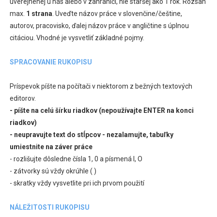
uverejnenej u nás alebo v zahraničí, nie staršej ako 1 rok. Rozsah
max.
1 strana
. Uveďte názov práce v slovenčine/češtine,
autorov, pracovisko, ďalej názov práce v angličtine s úplnou
citáciou. Vhodné je vysvetliť základné pojmy.
SPRACOVANIE RUKOPISU
Príspevok píšte na počítači v niektorom z bežných textových
editorov.
- píšte na celú šírku riadkov (nepoužívajte ENTER na konci
riadkov)
- neupravujte text do stĺpcov - nezalamujte, tabuľky
umiestnite na záver práce
- rozlišujte dôsledne čísla 1, 0 a písmená l, O
- zátvorky sú vždy okrúhle ( )
- skratky vždy vysvetlite pri ich prvom použití
NÁLEŽITOSTI RUKOPISU