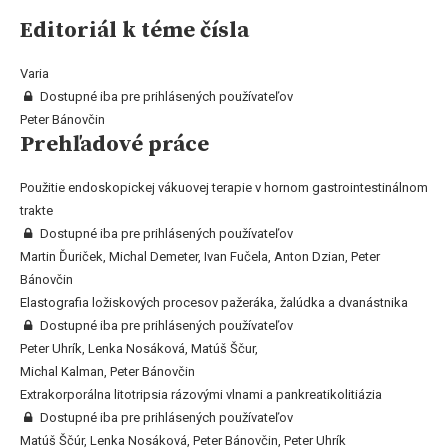
Editoriál k téme čísla
Varia
Dostupné iba pre prihlásených používateľov
Peter Bánovčin
Prehľadové práce
Použitie endoskopickej vákuovej terapie v hornom gastrointestinálnom
trakte
Dostupné iba pre prihlásených používateľov
Martin Ďuriček, Michal Demeter, Ivan Fučela, Anton Dzian, Peter
Bánovčin
Elastografia ložiskových procesov pažeráka, žalúdka a dvanástnika
Dostupné iba pre prihlásených používateľov
Peter Uhrík, Lenka Nosáková, Matúš Ščur,
Michal Kalman, Peter Bánovčin
Extrakorporálna litotripsia rázovými vlnami a pankreatikolitiázia
Dostupné iba pre prihlásených používateľov
Matúš Ščúr, Lenka Nosáková, Peter Bánovčin, Peter Uhrík