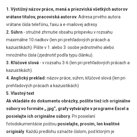
1. Výstižný názov práce, mená a priezviská všetkých autorov
vrátane titulov, pracoviská autorov.
Adresa prvého autora
vrátane čísla telefónu, faxu a e-mailovej adresy.
2. Súhrn
- stručné zhrnutie obsahu príspevku v rozsahu
maximálne 10 riadkov (len pri prehľadových prácach a
kazuistikách). Píšte v 1. alebo 3. osobe jednotného alebo
množného čísla (zjednotiť podľa typu článku).
3. Kľúčové slová
- v rozsahu 3-6 (len pri prehľadových prácach a
kazuistikách).
4. Anglický preklad:
názov práce, súhrn, kľúčové slová (len pri
prehľadových prácach a kazuistikách)
5. Vlastný text
Ak vkladáte do dokumentu obrázky, pošlite tiež ich originálne
súbory vo formáte „.jpg“, grafy vytvárajte v programe Excel a
posielajte ich originálne súbory.
Pri posielaní
fotodokumentácie poštou
posielajte, prosím, len kvalitné
originály
. Každú predlohu označte číslom, pod ktorým je