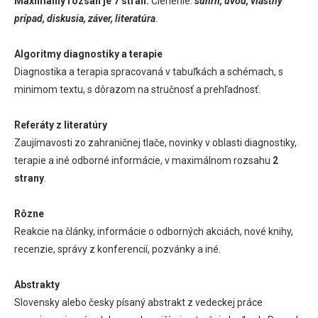
Maximálny rozsah je 7 strán.
Členenie:
súhrn, úvod, vlastný
prípad, diskusia, záver, literatúra
.
Algoritmy diagnostiky a terapie
Diagnostika a terapia spracovaná v tabuľkách a schémach, s
minimom textu, s dôrazom na stručnosť a prehľadnosť.
Referáty z literatúry
Zaujímavosti zo zahraničnej tlače, novinky v oblasti diagnostiky,
terapie a iné odborné informácie, v maximálnom rozsahu
2
strany
.
Rôzne
Reakcie na články, informácie o odborných akciách, nové knihy,
recenzie, správy z konferencií, pozvánky a iné.
Abstrakty
Slovensky alebo česky písaný abstrakt z vedeckej práce